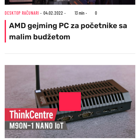
DESKTOP RAČUNARI
04.02.2022
13 min
0
AMD gejming PC za početnike sa
malim budžetom