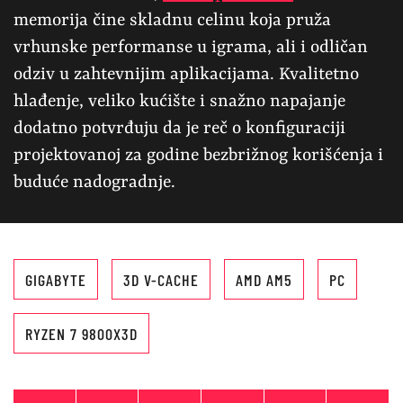
memorija čine skladnu celinu koja pruža
vrhunske performanse u igrama, ali i odličan
odziv u zahtevnijim aplikacijama. Kvalitetno
hlađenje, veliko kućište i snažno napajanje
dodatno potvrđuju da je reč o konfiguraciji
projektovanoj za godine bezbrižnog korišćenja i
buduće nadogradnje.
GIGABYTE
3D V-CACHE
AMD AM5
PC
RYZEN 7 9800X3D