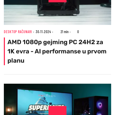
DESKTOP RAČUNARI
30.11.2024
21 min
0
AMD 1080p gejming PC 24H2 za
1K evra - AI performanse u prvom
planu