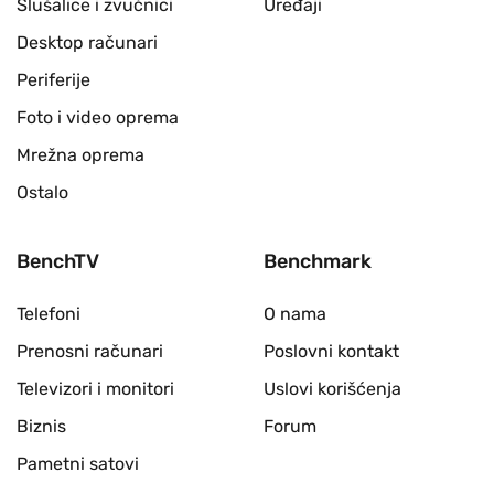
Slušalice i zvučnici
Uređaji
Desktop računari
Periferije
Foto i video oprema
Mrežna oprema
Ostalo
BenchTV
Benchmark
Telefoni
O nama
Prenosni računari
Poslovni kontakt
Televizori i monitori
Uslovi korišćenja
Biznis
Forum
Pametni satovi