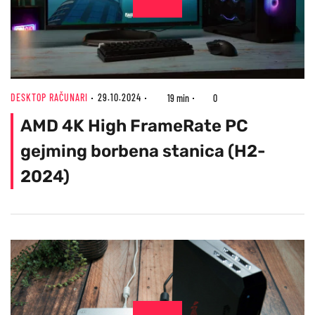
DESKTOP RAČUNARI
29.10.2024
19 min
0
AMD 4K High FrameRate PC
gejming borbena stanica (H2-
2024)