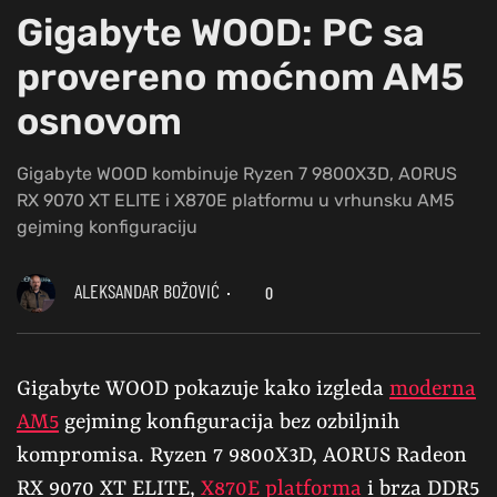
Gigabyte WOOD: PC sa
provereno moćnom AM5
osnovom
Gigabyte WOOD kombinuje Ryzen 7 9800X3D, AORUS
RX 9070 XT ELITE i X870E platformu u vrhunsku AM5
gejming konfiguraciju
ALEKSANDAR BOŽOVIĆ
0
Gigabyte WOOD pokazuje kako izgleda
moderna
AM5
gejming konfiguracija bez ozbiljnih
kompromisa. Ryzen 7 9800X3D, AORUS Radeon
RX 9070 XT ELITE,
X870E platforma
i brza DDR5