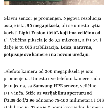
Glavni senzor je promenjen. Njegova rezolucija
ostaje ista,
50 megapiksela
, ali se umesto Lytia
koristi
Light Fusion 1050L koji ima veličinu od
1“
. Veličina piksela je do 3,2 mikrona, a f/1.67. I
dalje je tu OIS stabilizacija.
Leica, naravno,
potpisuje sve kamere i na novom uređaju
.
Telefoto kamera od 200 megapiksela je isto
promenjena. Umesto dve telefoto kamere sada
je tu jedna, sa
Samsung HPE senzor
, veličine
1/1.4 inča. Stiže uz
varijabilnu aperturu od
f/2.39 do f/2.96
odnosno 75-100 milimetara i OIS
stabilizaciju. Time je Xiaomi kroz jednu kameru