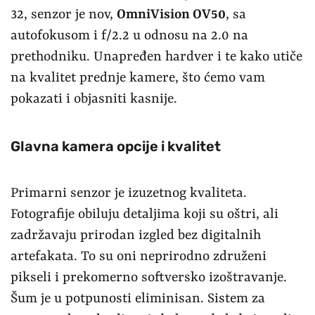
32, senzor je nov,
OmniVision OV50
, sa
autofokusom i f/2.2 u odnosu na 2.0 na
prethodniku. Unapređen hardver i te kako utiče
na kvalitet prednje kamere, što ćemo vam
pokazati i objasniti kasnije.
Glavna kamera opcije i kvalitet
Primarni senzor je izuzetnog kvaliteta.
Fotografije obiluju detaljima koji su oštri, ali
zadržavaju prirodan izgled bez digitalnih
artefakata. To su oni neprirodno združeni
pikseli i prekomerno softversko izoštravanje.
Šum je u potpunosti eliminisan. Sistem za