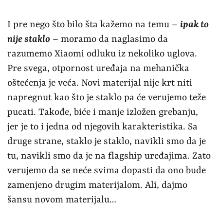
I pre nego što bilo šta kažemo na temu –
ipak to
nije staklo
– moramo da naglasimo da
razumemo Xiaomi odluku iz nekoliko uglova.
Pre svega, otpornost uređaja na mehanička
oštećenja je veća. Novi materijal nije krt niti
napregnut kao što je staklo pa će verujemo teže
pucati. Takođe, biće i manje izložen grebanju,
jer je to i jedna od njegovih karakteristika. Sa
druge strane, staklo je staklo, navikli smo da je
tu, navikli smo da je na flagship uređajima. Zato
verujemo da se neće svima dopasti da ono bude
zamenjeno drugim materijalom. Ali, dajmo
šansu novom materijalu…