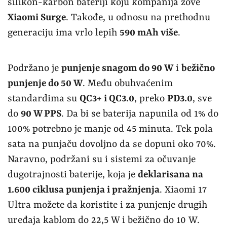
silikon-karbon bateriji koju kompanija zove
Xiaomi Surge
. Takođe, u odnosu na prethodnu
generaciju ima vrlo lepih
590 mAh više
.
Podržano je
punjenje snagom do 90 W
i
bežično
punjenje do 50 W
. Među obuhvaćenim
standardima su
QC3+ i QC3.0
, preko
PD3.0
, sve
do
90 W PPS
. Da bi se baterija napunila od 1% do
100% potrebno je manje od 45 minuta. Tek pola
sata na punjaču dovoljno da se dopuni oko 70%.
Naravno, podržani su i sistemi za očuvanje
dugotrajnosti baterije, koja je
deklarisana na
1.600 ciklusa punjenja i pražnjenja
. Xiaomi 17
Ultra možete da koristite i za punjenje drugih
uređaja kablom do 22,5 W i bežično do 10 W.