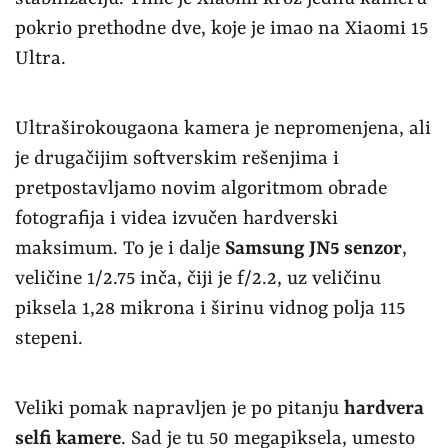
pokrio prethodne dve, koje je imao na Xiaomi 15
Ultra.
Ultraširokougaona kamera je nepromenjena, ali
je drugačijim softverskim rešenjima i
pretpostavljamo novim algoritmom obrade
fotografija i videa izvučen hardverski
maksimum. To je i dalje
Samsung JN5 senzor
,
veličine 1/2.75 inča, čiji je f/2.2, uz veličinu
piksela 1,28 mikrona i širinu vidnog polja 115
stepeni.
Veliki pomak napravljen je po pitanju
hardvera
selfi kamere
. Sad je tu 50 megapiksela, umesto