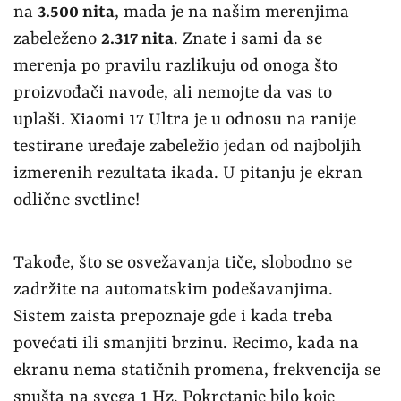
na
3.500 nita
, mada je na našim merenjima
zabeleženo
2.317 nita
. Znate i sami da se
merenja po pravilu razlikuju od onoga što
proizvođači navode, ali nemojte da vas to
uplaši. Xiaomi 17 Ultra je u odnosu na ranije
testirane uređaje zabeležio jedan od najboljih
izmerenih rezultata ikada. U pitanju je ekran
odlične svetline!
Takođe, što se osvežavanja tiče, slobodno se
zadržite na automatskim podešavanjima.
Sistem zaista prepoznaje gde i kada treba
povećati ili smanjiti brzinu. Recimo, kada na
ekranu nema statičnih promena, frekvencija se
spušta na svega 1 Hz. Pokretanje bilo koje