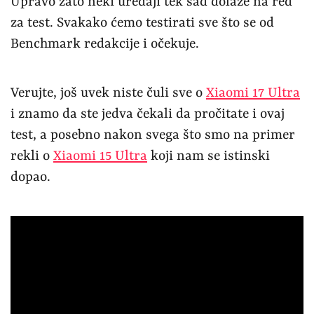
Upravo zato neki uređaji tek sad dolaze na red
za test. Svakako ćemo testirati sve što se od
Benchmark redakcije i očekuje.
Verujte, još uvek niste čuli sve o
Xiaomi 17 Ultra
i znamo da ste jedva čekali da pročitate i ovaj
test, a posebno nakon svega što smo na primer
rekli o
Xiaomi 15 Ultra
koji nam se istinski
dopao.