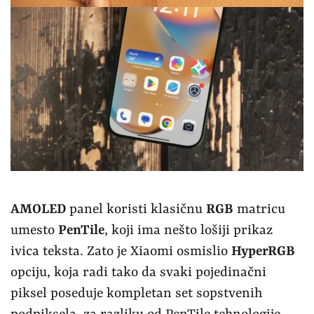
AMOLED
panel koristi klasičnu
RGB
matricu
umesto
PenTile
, koji ima nešto lošiji prikaz
ivica teksta. Zato je Xiaomi osmislio
HyperRGB
opciju, koja radi tako da svaki pojedinačni
piksel poseduje kompletan set sopstvenih