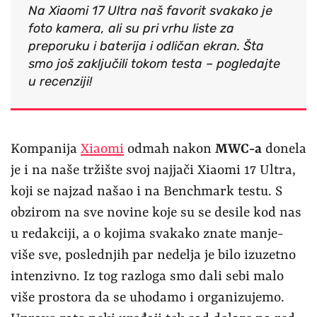
Na Xiaomi 17 Ultra naš favorit svakako je
foto kamera, ali su pri vrhu liste za
preporuku i baterija i odličan ekran. Šta
smo još zaključili tokom testa – pogledajte
u recenziji!
Kompanija
Xiaomi
odmah nakon
MWC-a
donela
je i na naše tržište svoj najjači Xiaomi 17 Ultra,
koji se najzad našao i na Benchmark testu. S
obzirom na sve novine koje su se desile kod nas
u redakciji, a o kojima svakako znate manje-
više sve, poslednjih par nedelja je bilo izuzetno
intenzivno. Iz tog razloga smo dali sebi malo
više prostora da se uhodamo i organizujemo.