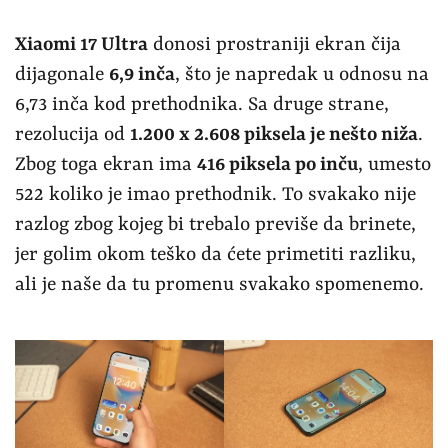
Xiaomi 17 Ultra
donosi prostraniji ekran čija
dijagonale
6,9 inča
, što je napredak u odnosu na
6,73 inča kod prethodnika. Sa druge strane,
rezolucija od
1.200 x 2.608 piksela je nešto niža
.
Zbog toga ekran ima
416 piksela po inču
, umesto
522 koliko je imao prethodnik. To svakako nije
razlog zbog kojeg bi trebalo previše da brinete,
jer golim okom teško da ćete primetiti razliku,
ali je naše da tu promenu svakako spomenemo.