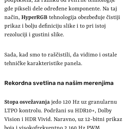
podpiksela, za razliku od PenTile tehnologije
gde pikseli dele određene komponente. Na taj
način,
HyperRGB
tehnologija obezbeđuje čistiji
prikaz i bolju definiciju slike i to pri istoj
rezoluciji i gustini slike.
Sada, kad smo to raščistili, da vidimo i ostale
tehničke karakteristike panela.
Rekordna svetlina na našim merenjima
Stopa osvežavanja
jedo 120 Hz uz granularnu
LTPO kontrolu. Podržani su HDR10+, Dolby
Vision i HDR Vivid. Naravno, uz 12-bitni prikaz
boja i visokofrekventno 2.160 Hz PWM