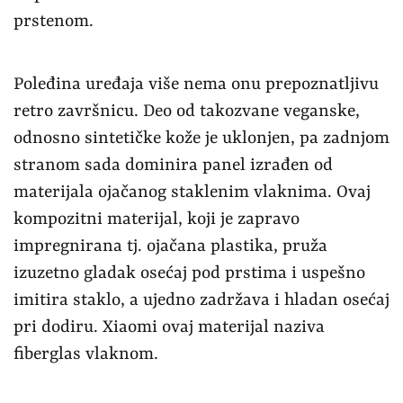
prstenom.
Poleđina uređaja više nema onu prepoznatljivu
retro završnicu. Deo od takozvane veganske,
odnosno sintetičke kože je uklonjen, pa zadnjom
stranom sada dominira panel izrađen od
materijala ojačanog staklenim vlaknima. Ovaj
kompozitni materijal, koji je zapravo
impregnirana tj. ojačana plastika, pruža
izuzetno gladak osećaj pod prstima i uspešno
imitira staklo, a ujedno zadržava i hladan osećaj
pri dodiru. Xiaomi ovaj materijal naziva
fiberglas vlaknom.