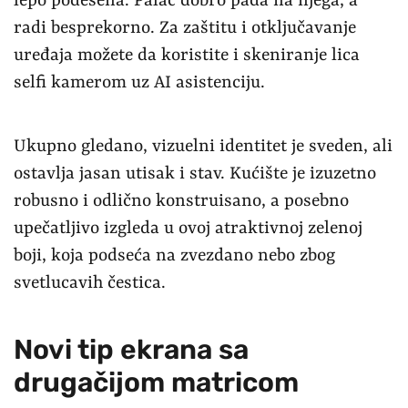
lepo podešena. Palac dobro pada na njega, a
radi besprekorno. Za zaštitu i otključavanje
uređaja možete da koristite i skeniranje lica
selfi kamerom uz AI asistenciju.
Ukupno gledano, vizuelni identitet je sveden, ali
ostavlja jasan utisak i stav. Kućište je izuzetno
robusno i odlično konstruisano, a posebno
upečatljivo izgleda u ovoj atraktivnoj zelenoj
boji, koja podseća na zvezdano nebo zbog
svetlucavih čestica.
Novi tip ekrana sa
drugačijom matricom