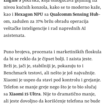
Engine 5
podrška, koja omogućava gejming na
nivou kućnih konzola, kako se to moderno kaže,
kao i
Hexagon NPU
sa
Qualcomm Sensing Hub
-
om, zadužen za 37% bržu obradu operacija
veštačke inteligencije i rad naprednih AI
asistenata.
Puno brojeva, procenata i marketinških floskula
da bi se reklo da je čipset bolji. I zaista jeste.
Brži je, jači je, stabilniji je, pokazuju to i
Benchmark testovi, ali nešto je još najvažnije.
Xiaomi je uspeo da stavi pod kontrolu i grejanje.
Telefon se manje greje nego što je to bio slučaj
sa
Xiaomi 15 Ultra
. Nije to dramatično manje,
ali jeste dovoljno da korišćenje telefona ne bude