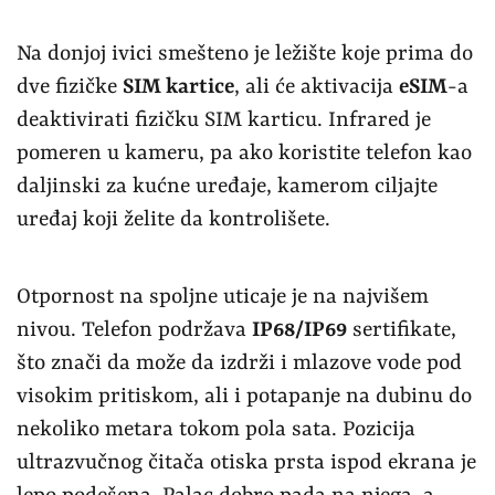
Na donjoj ivici smešteno je ležište koje prima do
dve fizičke
SIM kartice
, ali će aktivacija
eSIM
-a
deaktivirati fizičku SIM karticu. Infrared je
pomeren u kameru, pa ako koristite telefon kao
daljinski za kućne uređaje, kamerom ciljajte
uređaj koji želite da kontrolišete.
Otpornost na spoljne uticaje je na najvišem
nivou. Telefon podržava
IP68/IP69
sertifikate,
što znači da može da izdrži i mlazove vode pod
visokim pritiskom, ali i potapanje na dubinu do
nekoliko metara tokom pola sata. Pozicija
ultrazvučnog čitača otiska prsta ispod ekrana je