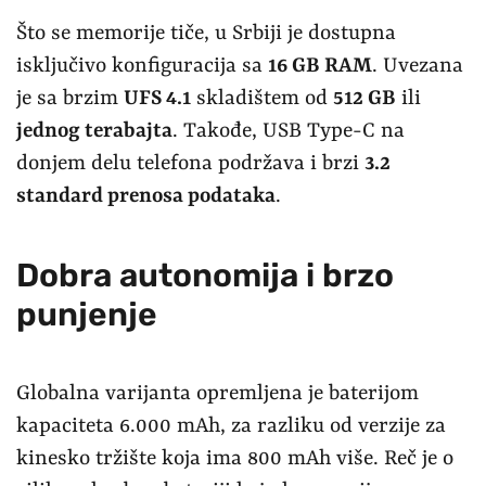
Što se memorije tiče, u Srbiji je dostupna
isključivo konfiguracija sa
16 GB RAM
. Uvezana
je sa brzim
UFS 4.1
skladištem od
512 GB
ili
jednog terabajta
. Takođe, USB Type-C na
donjem delu telefona podržava i brzi
3.2
standard prenosa podataka
.
Dobra autonomija i brzo
punjenje
Globalna varijanta opremljena je baterijom
kapaciteta 6.000 mAh, za razliku od verzije za
kinesko tržište koja ima 800 mAh više. Reč je o