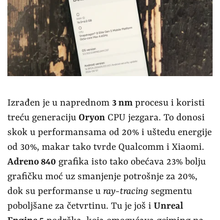
Izrađen je u naprednom
3 nm
procesu i koristi
treću generaciju
Oryon
CPU jezgara. To donosi
skok u performansama od 20% i uštedu energije
od 30%, makar tako tvrde Qualcomm i Xiaomi.
Adreno 840
grafika isto tako obećava 23% bolju
grafičku moć uz smanjenje potrošnje za 20%,
dok su performanse u
ray-tracing
segmentu
poboljšane za četvrtinu. Tu je još i
Unreal