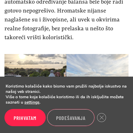
automatsko određivanje balansa bele boje radi
gotovo nepogrešivo. Hromatske nijanse
naglašene su i živopisne, ali uvek u okvirima
realne fotografije, bez prelaska u nešto što
takoreći vrišti koloristički.
Koristimo kolačiće kako bismo vam pružili najbolje iskustvo na
našoj veb stranici.
Više o tome koje kolačiće koristimo ili da ih isključite možete
saznati u
settings
.
Close GDPR Cook
Dinamički raspon je širok, a fotografisanje ljudi
PRIHVATAM
PODEŠAVANJA
takođe odličnih rezultata. Tonovi kože su