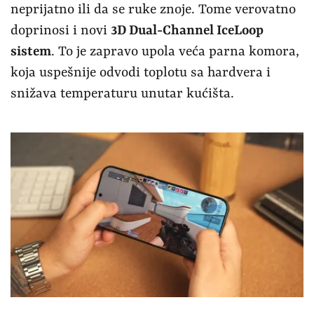
neprijatno ili da se ruke znoje. Tome verovatno
doprinosi i novi
3D Dual-Channel IceLoop
sistem
. To je zapravo upola veća parna komora,
koja uspešnije odvodi toplotu sa hardvera i
snižava temperaturu unutar kućišta.