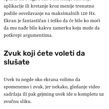
aplikacije ili kretanje kroz menije trenutno
podiže osvežavanje na maksimalnih 120 Hz.
Ekran je fantastičan i teško da će bilo ko moći
da mu nađe bilo kakvu zamerku koju može da
potkrepi argumentima.
Zvuk koji ćete voleti da
slušate
Uvek tu negde oko ekrana volimo da
spomenemo i zvuk, jer nekako, gledanje video
sadržaja ili pak gejming uvek ide u kompletu uz
zvučnu sliku.