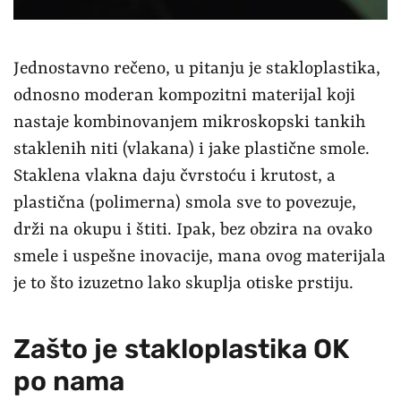
Jednostavno rečeno, u pitanju je stakloplastika,
odnosno moderan kompozitni materijal koji
nastaje kombinovanjem mikroskopski tankih
staklenih niti (vlakana) i jake plastične smole.
Staklena vlakna daju čvrstoću i krutost, a
plastična (polimerna) smola sve to povezuje,
drži na okupu i štiti. Ipak, bez obzira na ovako
smele i uspešne inovacije, mana ovog materijala
je to što izuzetno lako skuplja otiske prstiju.
Zašto je stakloplastika OK
po nama