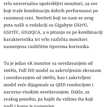
vrlo univerzalno upotrebljivi monitori, za sve
koji traže kombinaciju dobrih performansi po
razumnoj ceni. Noviteti koji su nam se ovog
puta našli u redakciji su Gigabyte GS27U,
GS27FC, GS32QCA, a u pitanju su po kombinaciji
karakteristika tri vrlo različita monitori
namenjena različitim tipovima korisnika.
Tu je jedan 4K monitor sa osvežavanjem od
160Hz, Full HD model sa zakrivljenim ekranom
i osvežavanjem od 180Hz, kao i zakrivljeni
model veće dijagonale sa QHD rezolucijom i
naravno visokim osvežavanjem. Dakle, za
svakog ponešto, pa hajde da vidimo šta koji
nudi i kome je namenjen.