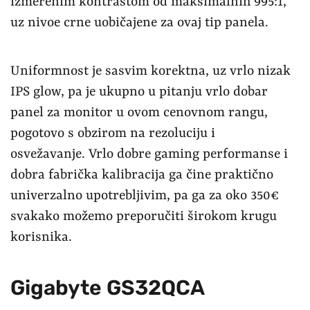
izmerenim kontrastom od maksimalnih 995:1,
uz nivoe crne uobičajene za ovaj tip panela.
Uniformnost je sasvim korektna, uz vrlo nizak
IPS glow, pa je ukupno u pitanju vrlo dobar
panel za monitor u ovom cenovnom rangu,
pogotovo s obzirom na rezoluciju i
osvežavanje. Vrlo dobre gaming performanse i
dobra fabrička kalibracija ga čine praktično
univerzalno upotrebljivim, pa ga za oko 350€
svakako možemo preporučiti širokom krugu
korisnika.
Gigabyte GS32QCA