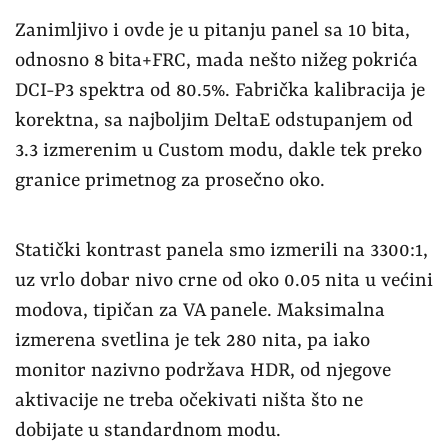
Zanimljivo i ovde je u pitanju panel sa 10 bita,
odnosno 8 bita+FRC, mada nešto nižeg pokrića
DCI-P3 spektra od 80.5%. Fabrička kalibracija je
korektna, sa najboljim DeltaE odstupanjem od
3.3 izmerenim u Custom modu, dakle tek preko
granice primetnog za prosečno oko.
Statički kontrast panela smo izmerili na 3300:1,
uz vrlo dobar nivo crne od oko 0.05 nita u većini
modova, tipičan za VA panele. Maksimalna
izmerena svetlina je tek 280 nita, pa iako
monitor nazivno podržava HDR, od njegove
aktivacije ne treba očekivati ništa što ne
dobijate u standardnom modu.