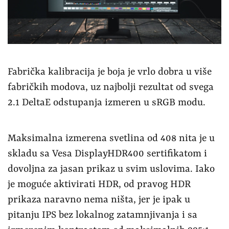
Fabrička kalibracija je boja je vrlo dobra u više
fabričkih modova, uz najbolji rezultat od svega
2.1 DeltaE odstupanja izmeren u sRGB modu.
Maksimalna izmerena svetlina od 408 nita je u
skladu sa Vesa DisplayHDR400 sertifikatom i
dovoljna za jasan prikaz u svim uslovima. Iako
je moguće aktivirati HDR, od pravog HDR
prikaza naravno nema ništa, jer je ipak u
pitanju IPS bez lokalnog zatamnjivanja i sa