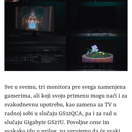
Sve u svemu, tri monitora pre svega namenjena
gamerima, ali koji svoju primenu mogu naći i za
svakodnevnu upotrebu, kao zamena za TV u
radnoj sobi u slučaju GS32QCA, pa i za rad u
slučaju Gigabyte GS27U. Povoljne cene im
svakako idu u prilog, pa verujemo da će svaki