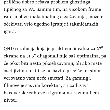
prilično dobro rešava problem ghostinga
tipičnog za VA. Samim tim, na visokom frame
rate-u blizu maksimalnog osvežavanja, možete
očekivati vrlo ugodno igranje i takmičarskih
igara.
QHD rezolucija koja je praktično idealna za 27”
ekrane na 31.5” dijagonali nije baš optimalna, pa
će tekst biti nešto pikselizovaniji, ali ako niste
osetljivi na to, ili se ne bavite previše tekstom,
verovatno vam neće smetati. Za gaming i
filmove je sasvim korektna, a i zadržava
hardverske zahteve u igrama na razumnijem
nivou.