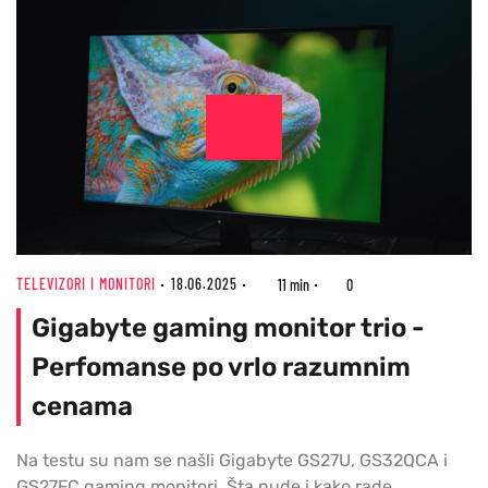
TELEVIZORI I MONITORI
18.06.2025
11 min
0
Gigabyte gaming monitor trio -
Perfomanse po vrlo razumnim
cenama
Na testu su nam se našli Gigabyte GS27U, GS32QCA i
GS27FC gaming monitori. Šta nude i kako rade,