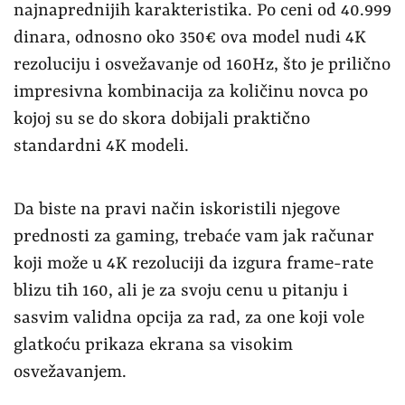
najnaprednijih karakteristika. Po ceni od 40.999
dinara, odnosno oko 350€ ova model nudi 4K
rezoluciju i osvežavanje od 160Hz, što je prilično
impresivna kombinacija za količinu novca po
kojoj su se do skora dobijali praktično
standardni 4K modeli.
Da biste na pravi način iskoristili njegove
prednosti za gaming, trebaće vam jak računar
koji može u 4K rezoluciji da izgura frame-rate
blizu tih 160, ali je za svoju cenu u pitanju i
sasvim validna opcija za rad, za one koji vole
glatkoću prikaza ekrana sa visokim
osvežavanjem.