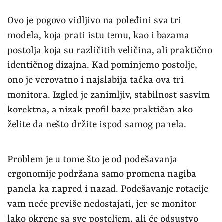
Ovo je pogovo vidljivo na poleđini sva tri
modela, koja prati istu temu, kao i bazama
postolja koja su različitih veličina, ali praktično
identičnog dizajna. Kad pominjemo postolje,
ono je verovatno i najslabija tačka ova tri
monitora. Izgled je zanimljiv, stabilnost sasvim
korektna, a nizak profil baze praktičan ako
želite da nešto držite ispod samog panela.
Problem je u tome što je od podešavanja
ergonomije podržana samo promena nagiba
panela ka napred i nazad. Podešavanje rotacije
vam neće previše nedostajati, jer se monitor
lako okrene sa sve postoljem, ali će odsustvo