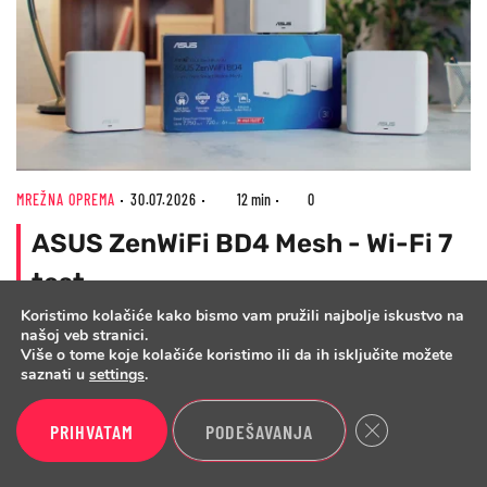
MREŽNA OPREMA
30.07.2026
12 min
0
ASUS ZenWiFi BD4 Mesh - Wi-Fi 7
test
Koristimo kolačiće kako bismo vam pružili najbolje iskustvo na
Bez 6 GHz opsega i kanala širine 320 MHz, ZenWiFi BD4
našoj veb stranici.
Mesh je „Wi-Fi 7 Lite“ rešenje namenjeno boljoj
Više o tome koje kolačiće koristimo ili da ih isključite možete
saznati u
settings
.
pokrivenosti, a ne maksimalnim brzinama novog
standarda
Close GDPR Cook
PRIHVATAM
PODEŠAVANJA