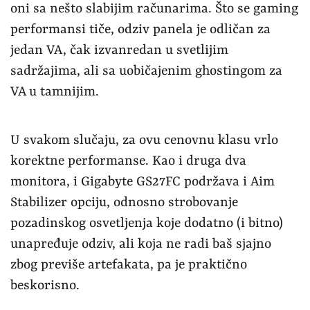
oni sa nešto slabijim računarima. Što se gaming
performansi tiče, odziv panela je odličan za
jedan VA, čak izvanredan u svetlijim
sadržajima, ali sa uobičajenim ghostingom za
VA u tamnijim.
U svakom slučaju, za ovu cenovnu klasu vrlo
korektne performanse. Kao i druga dva
monitora, i Gigabyte GS27FC podržava i Aim
Stabilizer opciju, odnosno strobovanje
pozadinskog osvetljenja koje dodatno (i bitno)
unapređuje odziv, ali koja ne radi baš sjajno
zbog previše artefakata, pa je praktično
beskorisno.