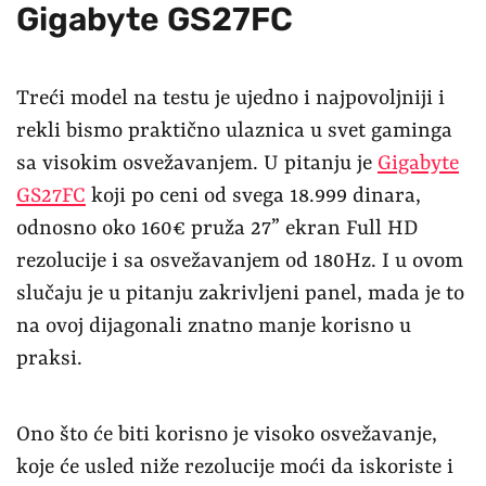
Gigabyte GS27FC
Treći model na testu je ujedno i najpovoljniji i
rekli bismo praktično ulaznica u svet gaminga
sa visokim osvežavanjem. U pitanju je
Gigabyte
GS27FC
koji po ceni od svega 18.999 dinara,
odnosno oko 160€ pruža 27” ekran Full HD
rezolucije i sa osvežavanjem od 180Hz. I u ovom
slučaju je u pitanju zakrivljeni panel, mada je to
na ovoj dijagonali znatno manje korisno u
praksi.
Ono što će biti korisno je visoko osvežavanje,
koje će usled niže rezolucije moći da iskoriste i