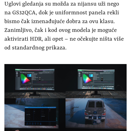
Uglovi gledanja su možda za nijansu uži nego
na GS32QCA, dok je uniformnost panela rekli
bismo čak iznenađujuće dobra za ovu klasu.
Zanimljivo, čak i kod ovog modela je moguće
aktivirati HDR, ali opet – ne očekujte ništa više
od standardnog prikaza.