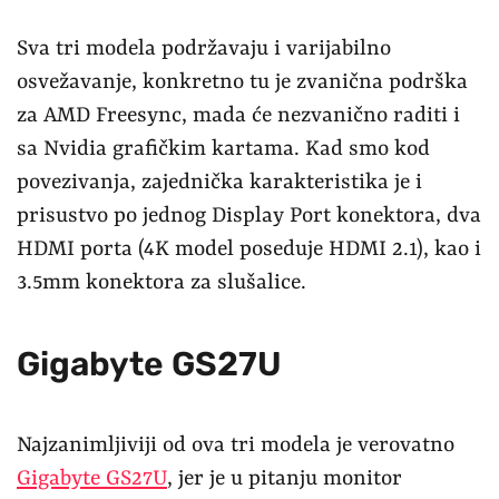
Sva tri modela podržavaju i varijabilno
osvežavanje, konkretno tu je zvanična podrška
za AMD Freesync, mada će nezvanično raditi i
sa Nvidia grafičkim kartama. Kad smo kod
povezivanja, zajednička karakteristika je i
prisustvo po jednog Display Port konektora, dva
HDMI porta (4K model poseduje HDMI 2.1), kao i
3.5mm konektora za slušalice.
Gigabyte GS27U
Najzanimljiviji od ova tri modela je verovatno
Gigabyte GS27U
, jer je u pitanju monitor