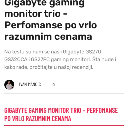
Gigabyte gaming
monitor trio -
Perfomanse po vrlo
razumnim cenama
Na testu su nam se našli Gigabyte GS27U,
GS32QCA i GS27FC gaming monitori. Šta nude i
kako rade, pročitajte u našoj recenziji.
IVAN MANČIĆ
0
GIGABYTE GAMING MONITOR TRIO – PERFOMANSE
PO VRLO RAZUMNIM CENAMA