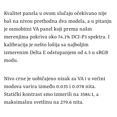
Kvalitet panela u ovom slučaju očekivano nije
baš na nivou prethodna dva modela, a u pitanju
je osmobitni VA panel koji prema našm
merenjima pokriva oko 74.1% DCI-P3 spektra. I
kalibracija je nešto lošija sa najboljim
izmerenim Delta E odstupanjem od 4.5 u sRGB
modu.
Nivo crne je uobičajeno nizak za VA i u većini
modova varira između 0.035 i 0.078 nita.
Statički kontrast smo izmerili na 3584:1, a
maksimalnu svetlinu na 279.6 nita.