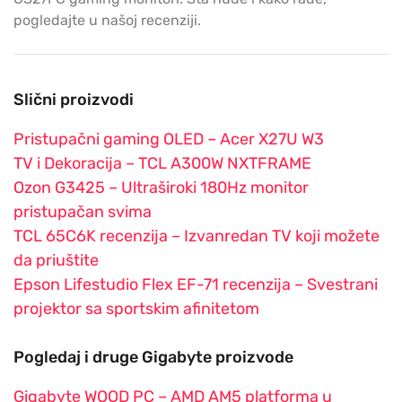
pogledajte u našoj recenziji.
Slični proizvodi
Pristupačni gaming OLED – Acer X27U W3
TV i Dekoracija – TCL A300W NXTFRAME
Ozon G3425 – Ultraširoki 180Hz monitor
pristupačan svima
TCL 65C6K recenzija – Izvanredan TV koji možete
da priuštite
Epson Lifestudio Flex EF-71 recenzija – Svestrani
projektor sa sportskim afinitetom
Pogledaj i druge Gigabyte proizvode
Gigabyte WOOD PC – AMD AM5 platforma u