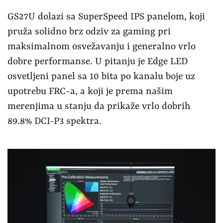
GS27U dolazi sa SuperSpeed IPS panelom, koji
pruža solidno brz odziv za gaming pri
maksimalnom osvežavanju i generalno vrlo
dobre performanse. U pitanju je Edge LED
osvetljeni panel sa 10 bita po kanalu boje uz
upotrebu FRC-a, a koji je prema našim
merenjima u stanju da prikaže vrlo dobrih
89.8% DCI-P3 spektra.