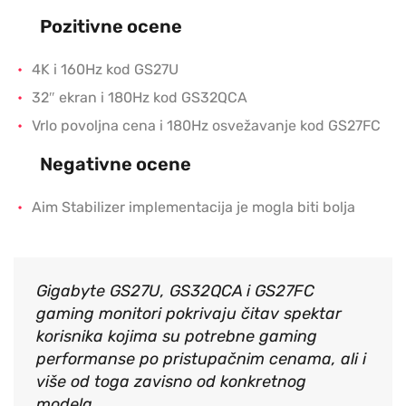
Pozitivne ocene
4K i 160Hz kod GS27U
32″ ekran i 180Hz kod GS32QCA
Vrlo povoljna cena i 180Hz osvežavanje kod GS27FC
Negativne ocene
Aim Stabilizer implementacija je mogla biti bolja
Gigabyte GS27U, GS32QCA i GS27FC
gaming monitori pokrivaju čitav spektar
korisnika kojima su potrebne gaming
performanse po pristupačnim cenama, ali i
više od toga zavisno od konkretnog
modela.