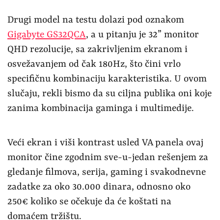
Drugi model na testu dolazi pod oznakom
Gigabyte GS32QCA
, a u pitanju je 32” monitor
QHD rezolucije, sa zakrivljenim ekranom i
osvežavanjem od čak 180Hz, što čini vrlo
specifičnu kombinaciju karakteristika. U ovom
slučaju, rekli bismo da su ciljna publika oni koje
zanima kombinacija gaminga i multimedije.
Veći ekran i viši kontrast usled VA panela ovaj
monitor čine zgodnim sve-u-jedan rešenjem za
gledanje filmova, serija, gaming i svakodnevne
zadatke za oko 30.000 dinara, odnosno oko
250€ koliko se očekuje da će koštati na
domaćem tržištu.