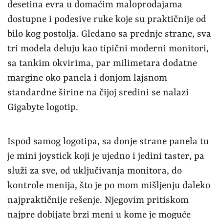
desetina evra u domaćim maloprodajama
dostupne i podesive ruke koje su praktičnije od
bilo kog postolja. Gledano sa prednje strane, sva
tri modela deluju kao tipični moderni monitori,
sa tankim okvirima, par milimetara dodatne
margine oko panela i donjom lajsnom
standardne širine na čijoj sredini se nalazi
Gigabyte logotip.
Ispod samog logotipa, sa donje strane panela tu
je mini joystick koji je ujedno i jedini taster, pa
služi za sve, od uključivanja monitora, do
kontrole menija, što je po mom mišljenju daleko
najpraktičnije rešenje. Njegovim pritiskom
najpre dobijate brzi meni u kome je moguće