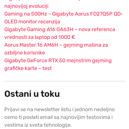
najnovijoj evoluciji
Gaming na 500Hz – Gigabyte Aorus FO27Q5P QD-
OLED monitor recenzija
Gigabyte Gaming A16 GA63H – nova referenca
vrednosti za laptop od 1000 €
Aorus Master 16 AM6H – gejming mašina za
ozbiljne korisnike
Gigabyte GeForce RTX 50 mejnstrim gejming
grafičke karte – test
Ostani u toku
Prijavi se na newsletter listu i jednom nedeljno
cemo ti poslati email sa najnovijim testovima i
vestima iz sveta tehnologije.