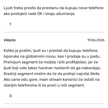
Ljudi treba prosto da prestanu da kupuju nove telefone
ako postojeći rade OK i imaju ažuriranja.
1
vlayza
19.06.2026
Koliko ja pratim, ljudi su i prestali da kupuju telefone.
Isporuke na globalnom nivou, kao i prodaja su u padu.
Premijum segment će možda i biti profitabilan, jer će
ljudi koji vole takav hardver nastaviti da ga nabavljaju.
Srednji segment mislim da će da pretrpi najviše štete.
Ako cene odu gore, main stream korisnici će ostati na
starijim telefonima ili če preći u niži segment.
0