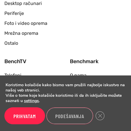
Desktop računari
Periferije
Foto i video oprema
Mrežna oprema
Ostalo
BenchTV
Benchmark
Telefoni
O nama
Koristimo kolačiće kako bismo vam pružili najbolje iskustvo na
Prenosni računari
Poslovni kontakt
našoj veb stranici.
Televizori i monitori
Uslovi korišćenja
Više o tome koje kolačiće koristimo ili da ih isključite možete
saznati u
settings
.
Biznis
Forum
Close GDPR Cook
Pametni satovi
PRIHVATAM
PODEŠAVANJA
Hardver