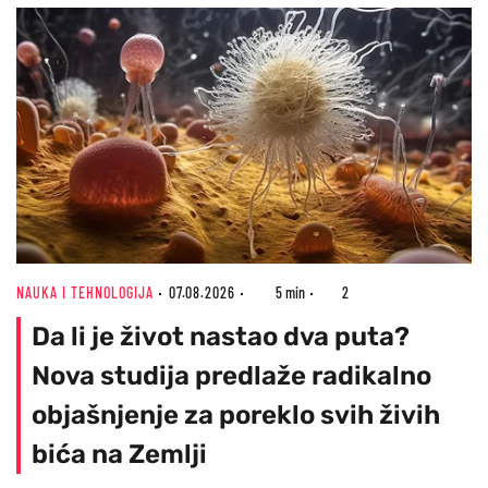
NAUKA I TEHNOLOGIJA
07.08.2026
5 min
2
Da li je život nastao dva puta?
Nova studija predlaže radikalno
objašnjenje za poreklo svih živih
bića na Zemlji