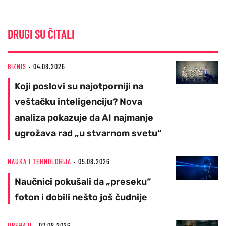
DRUGI SU ČITALI
BIZNIS
04.08.2026
Koji poslovi su najotporniji na
veštačku inteligenciju? Nova
analiza pokazuje da AI najmanje
ugrožava rad „u stvarnom svetu“
NAUKA I TEHNOLOGIJA
05.08.2026
Naučnici pokušali da „preseku“
foton i dobili nešto još čudnije
UREĐAJI
02.08.2026