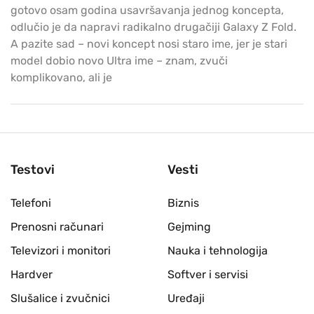
gotovo osam godina usavršavanja jednog koncepta,
odlučio je da napravi radikalno drugačiji Galaxy Z Fold.
A pazite sad – novi koncept nosi staro ime, jer je stari
model dobio novo Ultra ime – znam, zvuči
komplikovano, ali je
Testovi
Vesti
Telefoni
Biznis
Prenosni računari
Gejming
Televizori i monitori
Nauka i tehnologija
Hardver
Softver i servisi
Slušalice i zvučnici
Uređaji