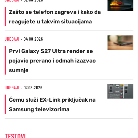
Zašto se telefon zagreva i kako da
reagujete u takvim situacijama
UREĐAJI
04.08.2026
Prvi Galaxy S27 Ultra render se
pojavio prerano i odmah izazvao
sumnje
UREĐAJI
07.08.2026
Čemu služi EX-Link priključak na
Samsung televizorima
TESTOVI