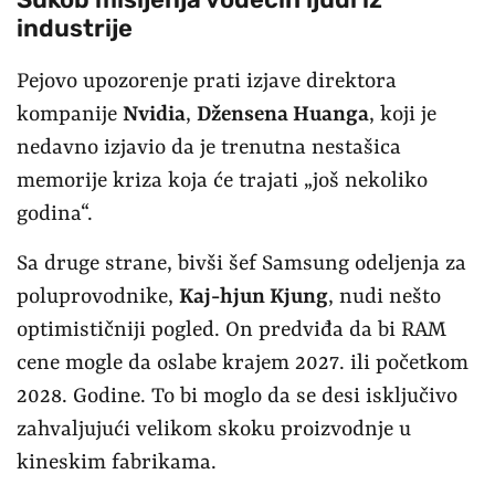
industrije
Pejovo upozorenje prati izjave direktora
kompanije
Nvidia
,
Džensena Huanga
, koji je
nedavno izjavio da je trenutna nestašica
memorije kriza koja će trajati „još nekoliko
godina“.
Sa druge strane, bivši šef Samsung odeljenja za
poluprovodnike,
Kaj-hjun Kjung
, nudi nešto
optimističniji pogled. On predviđa da bi RAM
cene mogle da oslabe krajem 2027. ili početkom
2028. Godine. To bi moglo da se desi isključivo
zahvaljujući velikom skoku proizvodnje u
kineskim fabrikama.