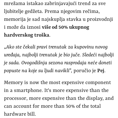
mrežama istakao zabrinjavajući trend za sve
ljubitelje gedžeta. Prema njegovim rečima,
memorija je sad najskuplja stavka u proizvodnji
i može da iznosi
više od 50% ukupnog
hardverskog troška
.
„
Ako ste čekali pravi trenutak za kupovinu novog
uređaja, najbolji trenutak je bio juče. Sledeći najbolji
je sada. Ovogodišnja sezona rasprodaja neće doneti
popuste na koje su ljudi navikli
“, poručio je
Pej
.
Memory is now the most expensive component
in a smartphone. It's more expensive than the
processor, more expensive than the display, and
can account for more than 50% of the total
hardware bill.