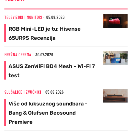
TELEVIZORI I MONITORI
05.08.2026
RGB Mini-LED je tu: Hisense
65UR9S Recenzija
MREŽNA OPREMA
30.07.2026
ASUS ZenWiFi BD4 Mesh - Wi-Fi 7
test
SLUŠALICE I ZVUČNICI
05.08.2026
Više od luksuznog soundbara -
Bang & Olufsen Beosound
Premiere