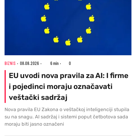
BIZNIS
08.08.2026
6 min
0
EU uvodi nova pravila za AI: I firme
i pojedinci moraju označavati
veštački sadržaj
Nova pravila EU Zakona o veštačkoj inteligenciji stupila
su na snagu. AI sadržaj i sistemi poput četbotova sada
moraju biti jasno označeni