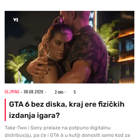
GEJMING
08.08.2026
2 min
5
GTA 6 bez diska, kraj ere fizičkih
izdanja igara?
Take-Two i Sony prelaze na potpuno digitalnu
distribuciju, pa će i GTA 6 u kutiji donositi samo kod za