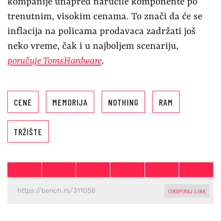
kompanije unapred naručile komponente po
trenutnim, visokim cenama. To znači da će se
inflacija na policama prodavaca zadržati još
neko vreme, čak i u najboljem scenariju,
poručuje TomsHardware
.
CENE
MEMORIJA
NOTHING
RAM
TRŽIŠTE
ISKOPIRAJ LINK