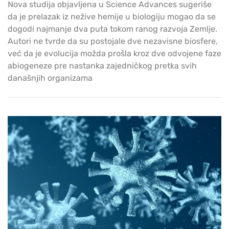
Nova studija objavljena u Science Advances sugeriše
da je prelazak iz nežive hemije u biologiju mogao da se
dogodi najmanje dva puta tokom ranog razvoja Zemlje.
Autori ne tvrde da su postojale dve nezavisne biosfere,
već da je evolucija možda prošla kroz dve odvojene faze
abiogeneze pre nastanka zajedničkog pretka svih
današnjih organizama