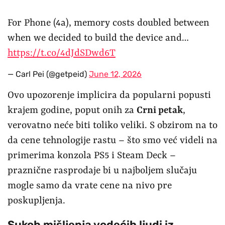
For Phone (4a), memory costs doubled between
when we decided to build the device and…
https://t.co/4dJdSDwd6T
— Carl Pei (@getpeid)
June 12, 2026
Ovo upozorenje implicira da popularni popusti
krajem godine, poput onih za
Crni petak
,
verovatno neće biti toliko veliki. S obzirom na to
da cene tehnologije rastu – što smo već videli na
primerima konzola PS5 i Steam Deck –
praznične rasprodaje bi u najboljem slučaju
mogle samo da vrate cene na nivo pre
poskupljenja.
Sukob mišljenja vodećih ljudi iz