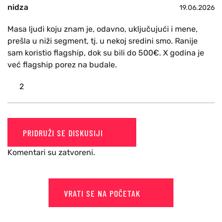
nidza
19.06.2026
Masa ljudi koju znam je, odavno, uključujući i mene,
prešla u niži segment, tj. u nekoj sredini smo. Ranije
sam koristio flagship, dok su bili do 500€. X godina je
već flagship porez na budale.
2
PRIDRUŽI SE DISKUSIJI
Komentari su zatvoreni.
VRATI SE NA POČETAK