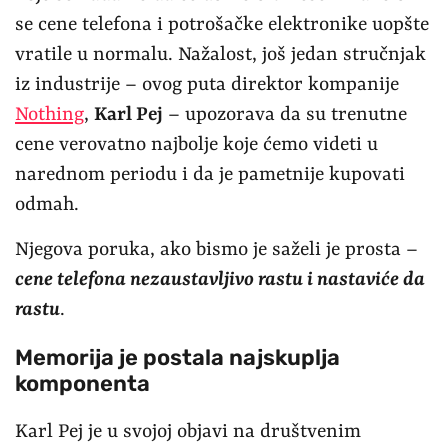
se cene telefona i potrošačke elektronike uopšte
vratile u normalu. Nažalost, još jedan stručnjak
iz industrije – ovog puta direktor kompanije
Nothing
,
Karl Pej
– upozorava da su trenutne
cene verovatno najbolje koje ćemo videti u
narednom periodu i da je pametnije kupovati
odmah.
Njegova poruka, ako bismo je saželi je prosta –
cene telefona nezaustavljivo rastu i nastaviće da
rastu
.
Memorija je postala najskuplja
komponenta
Karl Pej je u svojoj objavi na društvenim