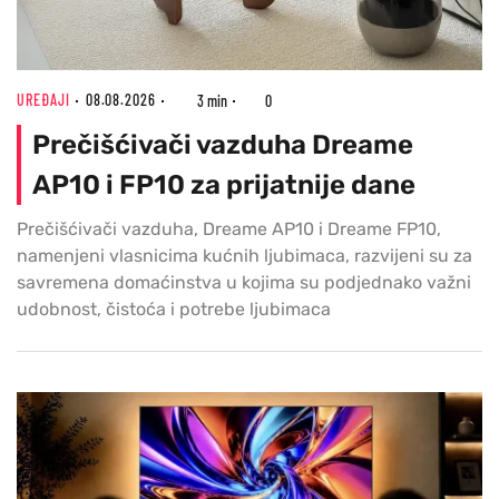
UREĐAJI
08.08.2026
3 min
0
Prečišćivači vazduha Dreame
AP10 i FP10 za prijatnije dane
Prečišćivači vazduha, Dreame AP10 i Dreame FP10,
namenjeni vlasnicima kućnih ljubimaca, razvijeni su za
savremena domaćinstva u kojima su podjednako važni
udobnost, čistoća i potrebe ljubimaca