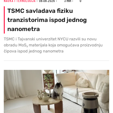
NAUKA I TEHNOLOGIJA
08.08.2026
3 min
0
TSMC savladava fiziku
tranzistorima ispod jednog
nanometra
TSMC i Tajvanski univerzitet NYCU razvili su novu
obradu MoS₂ materijala koja omogućava proizvodnju
čipova ispod jednog nanometra