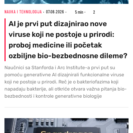
NAUKA I TEHNOLOGIJA
07.08.2026
5 min
2
AI je prvi put dizajnirao nove
viruse koji ne postoje u prirodi:
proboj medicine ili početak
ozbiljne bio-bezbednosne dileme?
Naučnici sa Stanforda i Arc Institute-a prvi put su
pomoću generativne AI dizajnirali funkcionalne viruse
koji ne postoje u prirodi. Reč je o bakteriofazima koji
napadaju bakterije, ali otkriće otvara važna pitanja bio-
bezbednosti i kontrole generativne biologije