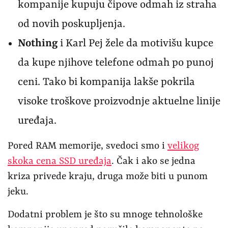
kompanije kupuju čipove odmah iz straha
od novih poskupljenja.
Nothing
i Karl Pej žele da motivišu kupce
da kupe njihove telefone odmah po punoj
ceni. Tako bi kompanija lakše pokrila
visoke troškove proizvodnje aktuelne linije
uređaja.
Pored RAM memorije, svedoci smo i
velikog
skoka cena SSD uređaja
. Čak i ako se jedna
kriza privede kraju, druga može biti u punom
jeku.
Dodatni problem je što su mnoge tehnološke