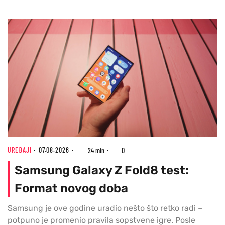
UREĐAJI
07.08.2026
24 min
0
Samsung Galaxy Z Fold8 test:
Format novog doba
Samsung je ove godine uradio nešto što retko radi –
potpuno je promenio pravila sopstvene igre. Posle