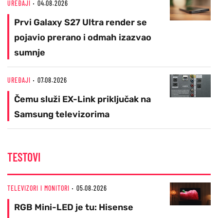
UREĐAJI
04.08.2026
Prvi Galaxy S27 Ultra render se
pojavio prerano i odmah izazvao
sumnje
UREĐAJI
07.08.2026
Čemu služi EX-Link priključak na
Samsung televizorima
TESTOVI
TELEVIZORI I MONITORI
05.08.2026
RGB Mini-LED je tu: Hisense