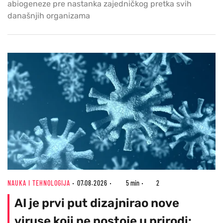
abiogeneze pre nastanka zajedničkog pretka svih
današnjih organizama
NAUKA I TEHNOLOGIJA
07.08.2026
5 min
2
AI je prvi put dizajnirao nove
viruse koji ne postoje u prirodi: