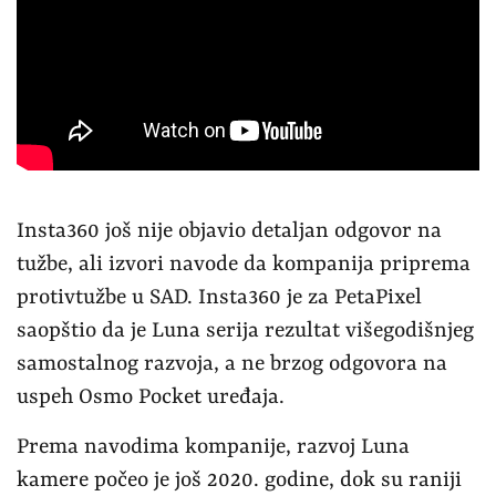
Insta360 još nije objavio detaljan odgovor na
tužbe, ali izvori navode da kompanija priprema
protivtužbe u SAD. Insta360 je za PetaPixel
saopštio da je Luna serija rezultat višegodišnjeg
samostalnog razvoja, a ne brzog odgovora na
uspeh Osmo Pocket uređaja.
Prema navodima kompanije, razvoj Luna
kamere počeo je još 2020. godine, dok su raniji