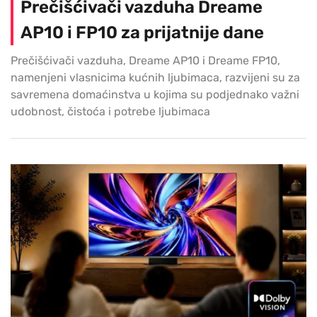
Prečišćivači vazduha Dreame
AP10 i FP10 za prijatnije dane
Prečišćivači vazduha, Dreame AP10 i Dreame FP10,
namenjeni vlasnicima kućnih ljubimaca, razvijeni su za
savremena domaćinstva u kojima su podjednako važni
udobnost, čistoća i potrebe ljubimaca