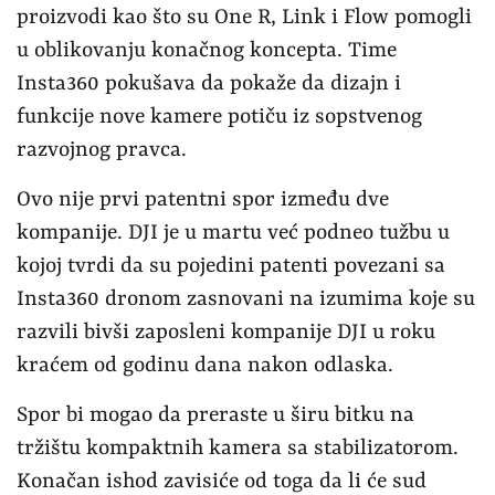
proizvodi kao što su One R, Link i Flow pomogli
u oblikovanju konačnog koncepta. Time
Insta360 pokušava da pokaže da dizajn i
funkcije nove kamere potiču iz sopstvenog
razvojnog pravca.
Ovo nije prvi patentni spor između dve
kompanije. DJI je u martu već podneo tužbu u
kojoj tvrdi da su pojedini patenti povezani sa
Insta360 dronom zasnovani na izumima koje su
razvili bivši zaposleni kompanije DJI u roku
kraćem od godinu dana nakon odlaska.
Spor bi mogao da preraste u širu bitku na
tržištu kompaktnih kamera sa stabilizatorom.
Konačan ishod zavisiće od toga da li će sud