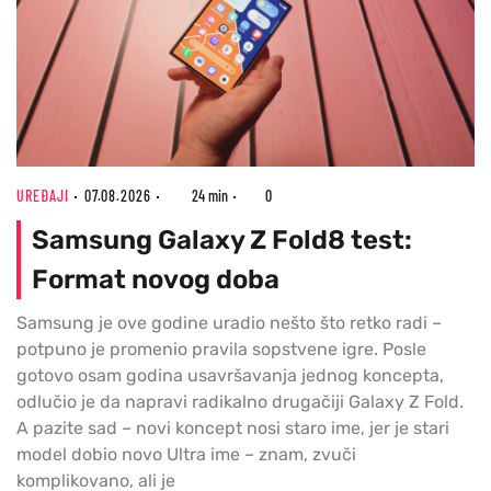
UREĐAJI
07.08.2026
24 min
0
Samsung Galaxy Z Fold8 test:
Format novog doba
Samsung je ove godine uradio nešto što retko radi –
potpuno je promenio pravila sopstvene igre. Posle
gotovo osam godina usavršavanja jednog koncepta,
odlučio je da napravi radikalno drugačiji Galaxy Z Fold.
A pazite sad – novi koncept nosi staro ime, jer je stari
model dobio novo Ultra ime – znam, zvuči
komplikovano, ali je