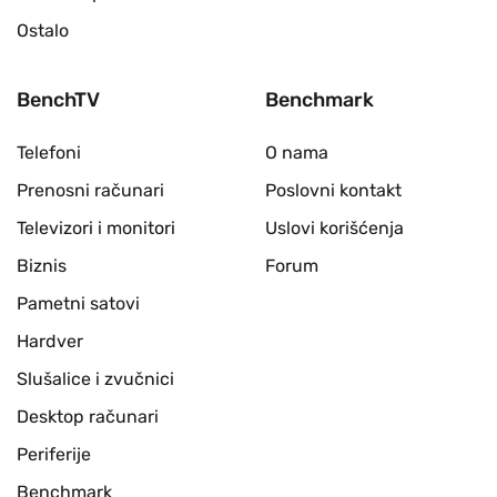
Ostalo
BenchTV
Benchmark
Telefoni
O nama
Prenosni računari
Poslovni kontakt
Televizori i monitori
Uslovi korišćenja
Biznis
Forum
Pametni satovi
Hardver
Slušalice i zvučnici
Desktop računari
Periferije
Benchmark