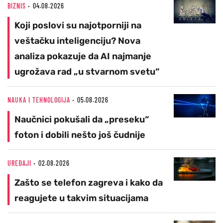
BIZNIS
04.08.2026
Koji poslovi su najotporniji na
veštačku inteligenciju? Nova
analiza pokazuje da AI najmanje
ugrožava rad „u stvarnom svetu“
NAUKA I TEHNOLOGIJA
05.08.2026
Naučnici pokušali da „preseku“
foton i dobili nešto još čudnije
UREĐAJI
02.08.2026
Zašto se telefon zagreva i kako da
reagujete u takvim situacijama