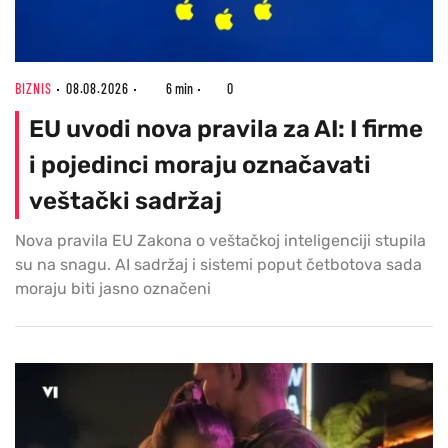
BIZNIS
08.08.2026
6 min
0
EU uvodi nova pravila za AI: I firme
i pojedinci moraju označavati
veštački sadržaj
Nova pravila EU Zakona o veštačkoj inteligenciji stupila
su na snagu. AI sadržaj i sistemi poput četbotova sada
moraju biti jasno označeni