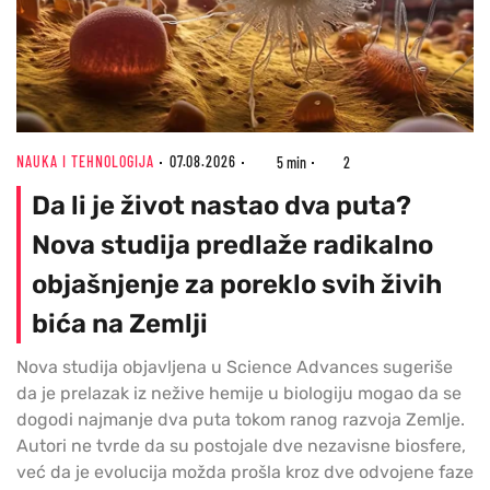
NAUKA I TEHNOLOGIJA
07.08.2026
5 min
2
Da li je život nastao dva puta?
Nova studija predlaže radikalno
objašnjenje za poreklo svih živih
bića na Zemlji
Nova studija objavljena u Science Advances sugeriše
da je prelazak iz nežive hemije u biologiju mogao da se
dogodi najmanje dva puta tokom ranog razvoja Zemlje.
Autori ne tvrde da su postojale dve nezavisne biosfere,
već da je evolucija možda prošla kroz dve odvojene faze