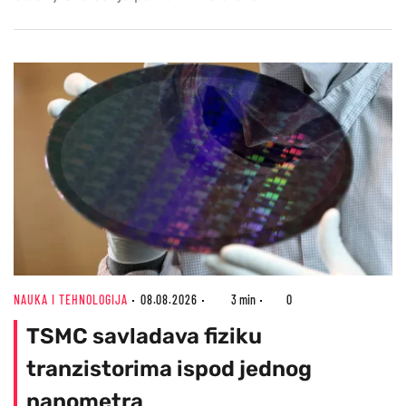
NAUKA I TEHNOLOGIJA
08.08.2026
3 min
0
TSMC savladava fiziku
tranzistorima ispod jednog
nanometra