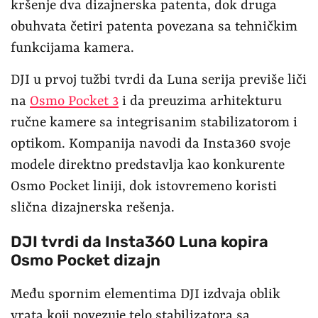
kršenje dva dizajnerska patenta, dok druga
obuhvata četiri patenta povezana sa tehničkim
funkcijama kamera.
DJI u prvoj tužbi tvrdi da Luna serija previše liči
na
Osmo Pocket 3
i da preuzima arhitekturu
ručne kamere sa integrisanim stabilizatorom i
optikom. Kompanija navodi da Insta360 svoje
modele direktno predstavlja kao konkurente
Osmo Pocket liniji, dok istovremeno koristi
slična dizajnerska rešenja.
DJI tvrdi da Insta360 Luna kopira
Osmo Pocket dizajn
Među spornim elementima DJI izdvaja oblik
vrata koji povezuje telo stabilizatora sa