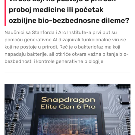
proboj medicine ili početak
ozbiljne bio-bezbednosne dileme?
Naučnici sa Stanforda i Arc Institute-a prvi put su
pomoću generativne AI dizajnirali funkcionalne viruse
koji ne postoje u prirodi. Reč je o bakteriofazima koji
napadaju bakterije, ali otkriće otvara važna pitanja bio-
bezbednosti i kontrole generativne biologije