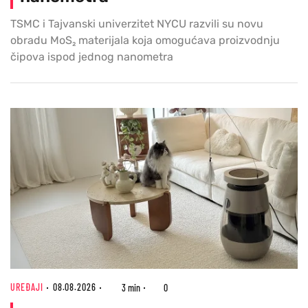
TSMC i Tajvanski univerzitet NYCU razvili su novu
obradu MoS₂ materijala koja omogućava proizvodnju
čipova ispod jednog nanometra
UREĐAJI
08.08.2026
3 min
0