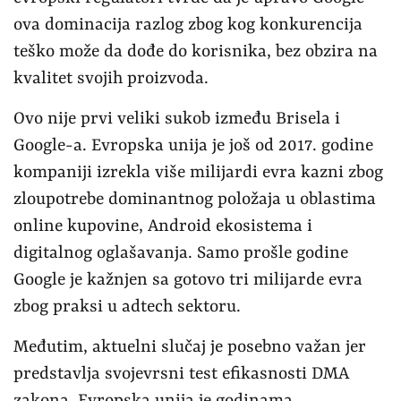
ova dominacija razlog zbog kog konkurencija
teško može da dođe do korisnika, bez obzira na
kvalitet svojih proizvoda.
Ovo nije prvi veliki sukob između Brisela i
Google-a. Evropska unija je još od 2017. godine
kompaniji izrekla više milijardi evra kazni zbog
zloupotrebe dominantnog položaja u oblastima
online kupovine, Android ekosistema i
digitalnog oglašavanja. Samo prošle godine
Google je kažnjen sa gotovo tri milijarde evra
zbog praksi u adtech sektoru.
Međutim, aktuelni slučaj je posebno važan jer
predstavlja svojevrsni test efikasnosti DMA
zakona. Evropska unija je godinama