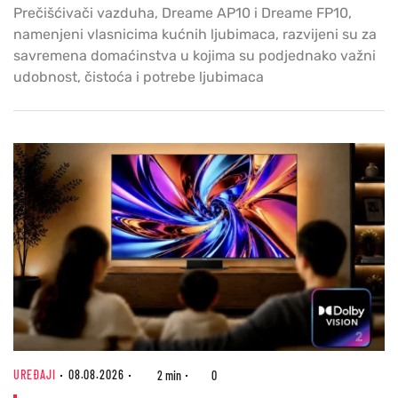
Prečišćivači vazduha, Dreame AP10 i Dreame FP10,
namenjeni vlasnicima kućnih ljubimaca, razvijeni su za
savremena domaćinstva u kojima su podjednako važni
udobnost, čistoća i potrebe ljubimaca
UREĐAJI
08.08.2026
2 min
0