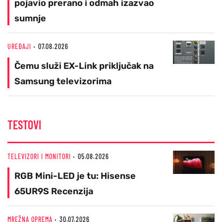
pojavio prerano i odmah izazvao
sumnje
UREĐAJI
07.08.2026
Čemu služi EX-Link priključak na
Samsung televizorima
TESTOVI
TELEVIZORI I MONITORI
05.08.2026
RGB Mini-LED je tu: Hisense
65UR9S Recenzija
MREŽNA OPREMA
30.07.2026