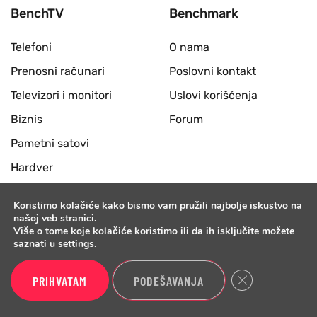
BenchTV
Benchmark
Telefoni
O nama
Prenosni računari
Poslovni kontakt
Televizori i monitori
Uslovi korišćenja
Biznis
Forum
Pametni satovi
Hardver
Slušalice i zvučnici
Koristimo kolačiće kako bismo vam pružili najbolje iskustvo na
Desktop računari
našoj veb stranici.
Više o tome koje kolačiće koristimo ili da ih isključite možete
Periferije
saznati u
settings
.
Benchmark
Close GDPR Cook
PRIHVATAM
PODEŠAVANJA