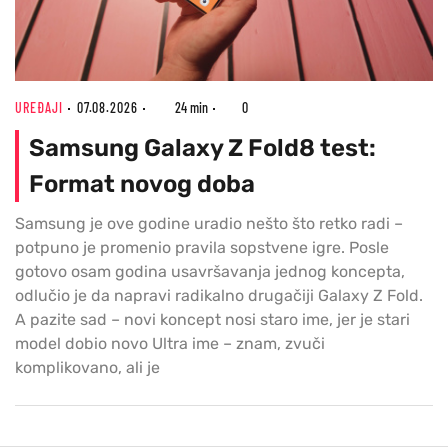
UREĐAJI
07.08.2026
24 min
0
Samsung Galaxy Z Fold8 test:
Format novog doba
Samsung je ove godine uradio nešto što retko radi –
potpuno je promenio pravila sopstvene igre. Posle
gotovo osam godina usavršavanja jednog koncepta,
odlučio je da napravi radikalno drugačiji Galaxy Z Fold.
A pazite sad – novi koncept nosi staro ime, jer je stari
model dobio novo Ultra ime – znam, zvuči
komplikovano, ali je