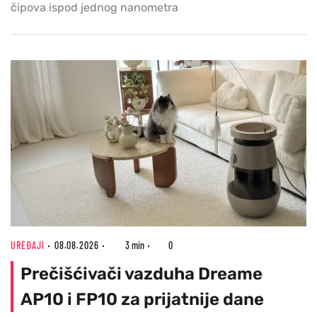
čipova ispod jednog nanometra
UREĐAJI
08.08.2026
3 min
0
Prečišćivači vazduha Dreame
AP10 i FP10 za prijatnije dane