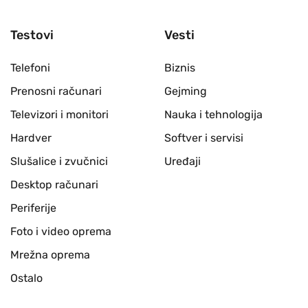
Testovi
Vesti
Telefoni
Biznis
Prenosni računari
Gejming
Televizori i monitori
Nauka i tehnologija
Hardver
Softver i servisi
Slušalice i zvučnici
Uređaji
Desktop računari
Periferije
Foto i video oprema
Mrežna oprema
Ostalo