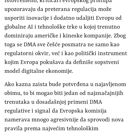
Istovremeno, kritičari evropskog pristupa
upozoravaju da preterana regulacija može
usporiti inovacije i dodatno udaljiti Evropu od
globalne AI i tehnološke trke u kojoj trenutno
dominiraju američke i kineske kompanije. Zbog
toga se DMA sve češće posmatra ne samo kao
regulatorni okvir, već i kao politički instrument
kojim Evropa pokušava da definiše sopstveni
model digitalne ekonomije.
Ako kazna zaista bude potvrđena u najavljenom
obimu, to bi mogao biti jedan od najznačajnijih
trenutaka u dosadašnjoj primeni DMA
regulative i signal da Evropska komisija
namerava mnogo agresivnije da sprovodi nova
pravila prema najvećim tehnološkim