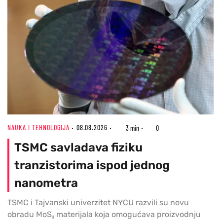
NAUKA I TEHNOLOGIJA
08.08.2026
3 min
0
TSMC savladava fiziku
tranzistorima ispod jednog
nanometra
TSMC i Tajvanski univerzitet NYCU razvili su novu
obradu MoS₂ materijala koja omogućava proizvodnju