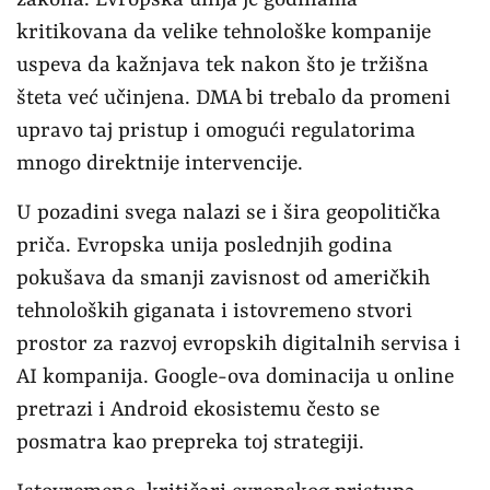
kritikovana da velike tehnološke kompanije
uspeva da kažnjava tek nakon što je tržišna
šteta već učinjena. DMA bi trebalo da promeni
upravo taj pristup i omogući regulatorima
mnogo direktnije intervencije.
U pozadini svega nalazi se i šira geopolitička
priča. Evropska unija poslednjih godina
pokušava da smanji zavisnost od američkih
tehnoloških giganata i istovremeno stvori
prostor za razvoj evropskih digitalnih servisa i
AI kompanija. Google-ova dominacija u online
pretrazi i Android ekosistemu često se
posmatra kao prepreka toj strategiji.