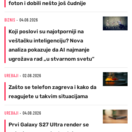
foton i dobili nešto još čudnije
BIZNIS
04.08.2026
Koji poslovi su najotporniji na
veštačku inteligenciju? Nova
analiza pokazuje da AI najmanje
ugrožava rad „u stvarnom svetu“
UREĐAJI
02.08.2026
Zašto se telefon zagreva i kako da
reagujete u takvim situacijama
UREĐAJI
04.08.2026
Prvi Galaxy S27 Ultra render se