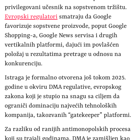
privilegovani učesnik na sopstvenom tržištu.
Evropski regulatori
smatraju da Google
favorizuje sopstvene proizvode, poput Google
Shopping-a, Google News servisa i drugih
vertikalnih platformi, dajući im povlašćen
položaj u rezultatima pretrage u odnosu na
konkurenciju.
Istraga je formalno otvorena još tokom 2025.
godine u okviru DMA regulative, evropskog
zakona koji je stupio na snagu sa ciljem da
ograniči dominaciju najvećih tehnoloških
kompanija, takozvanih “gatekeeper” platformi.
Za razliku od ranijih antimonopolskih procesa
koji su trajali godinama, DMA je zamišljen kao