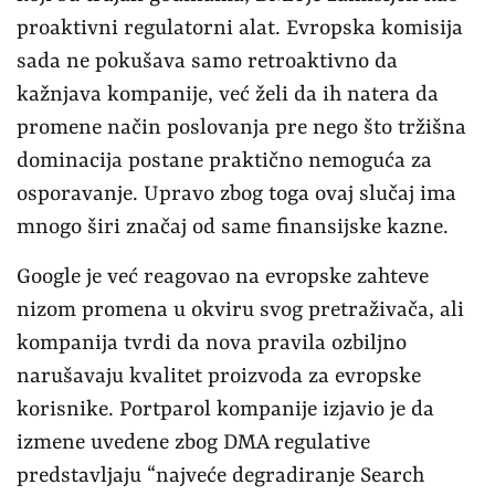
proaktivni regulatorni alat. Evropska komisija
sada ne pokušava samo retroaktivno da
kažnjava kompanije, već želi da ih natera da
promene način poslovanja pre nego što tržišna
dominacija postane praktično nemoguća za
osporavanje. Upravo zbog toga ovaj slučaj ima
mnogo širi značaj od same finansijske kazne.
Google je već reagovao na evropske zahteve
nizom promena u okviru svog pretraživača, ali
kompanija tvrdi da nova pravila ozbiljno
narušavaju kvalitet proizvoda za evropske
korisnike. Portparol kompanije izjavio je da
izmene uvedene zbog DMA regulative
predstavljaju “najveće degradiranje Search