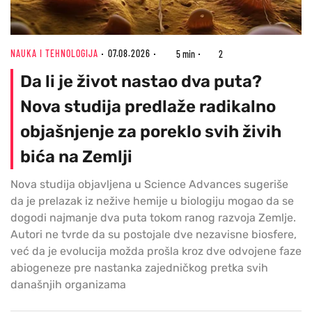
NAUKA I TEHNOLOGIJA
07.08.2026
5 min
2
Da li je život nastao dva puta?
Nova studija predlaže radikalno
objašnjenje za poreklo svih živih
bića na Zemlji
Nova studija objavljena u Science Advances sugeriše
da je prelazak iz nežive hemije u biologiju mogao da se
dogodi najmanje dva puta tokom ranog razvoja Zemlje.
Autori ne tvrde da su postojale dve nezavisne biosfere,
već da je evolucija možda prošla kroz dve odvojene faze
abiogeneze pre nastanka zajedničkog pretka svih
današnjih organizama