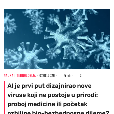
NAUKA I TEHNOLOGIJA
07.08.2026
5 min
2
AI je prvi put dizajnirao nove
viruse koji ne postoje u prirodi:
proboj medicine ili početak
ozbiljne bio-bezbednosne dileme?