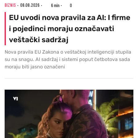
BIZNIS
08.08.2026
6 min
0
EU uvodi nova pravila za AI: I firme
i pojedinci moraju označavati
veštački sadržaj
Nova pravila EU Zakona o veštačkoj inteligenciji stupila
su na snagu. AI sadržaj i sistemi poput četbotova sada
moraju biti jasno označeni