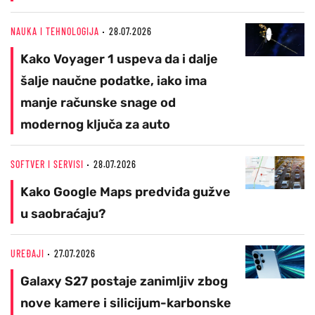
NAUKA I TEHNOLOGIJA
28.07.2026
Kako Voyager 1 uspeva da i dalje
šalje naučne podatke, iako ima
manje računske snage od
modernog ključa za auto
SOFTVER I SERVISI
28.07.2026
Kako Google Maps predviđa gužve
u saobraćaju?
UREĐAJI
27.07.2026
Galaxy S27 postaje zanimljiv zbog
nove kamere i silicijum-karbonske