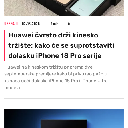
UREĐAJI
02.08.2026
2 min
0
Huawei čvrsto drži kinesko
tržište: kako će se suprotstaviti
dolasku iPhone 18 Pro serije
Huawei na kineskom tržištu priprema dve
septembarske premijere kako bi privukao pažnju
kupaca uoči dolaska iPhone 18 Pro i iPhone Ultra
modela