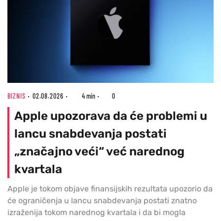
BIZNIS
02.08.2026
4 min
0
Apple upozorava da će problemi u
lancu snabdevanja postati
„značajno veći“ već narednog
kvartala
Apple je tokom objave finansijskih rezultata upozorio da
će ograničenja u lancu snabdevanja postati znatno
izraženija tokom narednog kvartala i da bi mogla