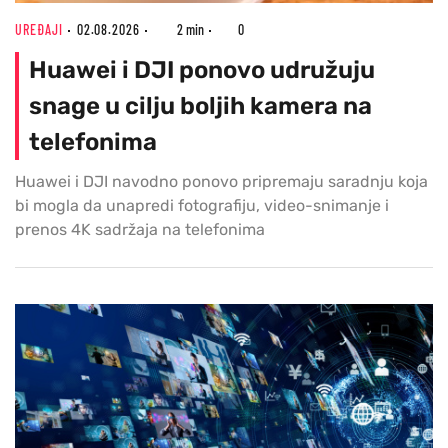
UREĐAJI
02.08.2026
2 min
0
Huawei i DJI ponovo udružuju
snage u cilju boljih kamera na
telefonima
Huawei i DJI navodno ponovo pripremaju saradnju koja
bi mogla da unapredi fotografiju, video-snimanje i
prenos 4K sadržaja na telefonima