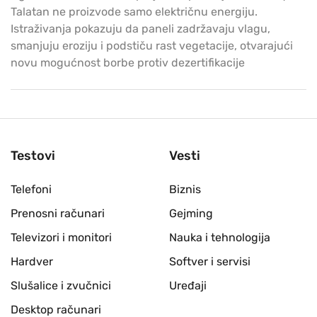
Talatan ne proizvode samo električnu energiju.
Istraživanja pokazuju da paneli zadržavaju vlagu,
smanjuju eroziju i podstiču rast vegetacije, otvarajući
novu mogućnost borbe protiv dezertifikacije
Testovi
Vesti
Telefoni
Biznis
Prenosni računari
Gejming
Televizori i monitori
Nauka i tehnologija
Hardver
Softver i servisi
Slušalice i zvučnici
Uređaji
Desktop računari