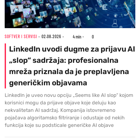
SOFTVER I SERVISI
02.08.2026
4 min
0
LinkedIn uvodi dugme za prijavu AI
„slop“ sadržaja: profesionalna
mreža priznala da je preplavljena
generičkim objavama
LinkedIn je uveo novu opciju „Seems like AI slop“ kojom
korisnici mogu da prijave objave koje deluju kao
nekvalitetan AI sadržaj. Kompanija istovremeno
pojačava algoritamsko filtriranje i odustaje od nekih
funkcija koje su podsticale generičke AI objave