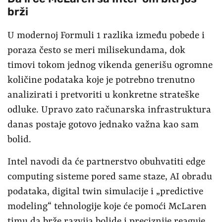
brži
U modernoj Formuli 1 razlika između pobede i
poraza često se meri milisekundama, dok
timovi tokom jednog vikenda generišu ogromne
količine podataka koje je potrebno trenutno
analizirati i pretvoriti u konkretne strateške
odluke. Upravo zato računarska infrastruktura
danas postaje gotovo jednako važna kao sam
bolid.
Intel navodi da će partnerstvo obuhvatiti edge
computing sisteme pored same staze, AI obradu
podataka, digital twin simulacije i „predictive
modeling“ tehnologije koje će pomoći McLaren
timu da brže razvija bolide i preciznije reaguje