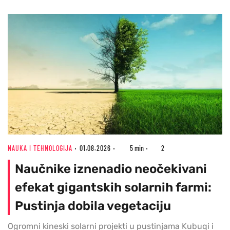
NAUKA I TEHNOLOGIJA
01.08.2026
5 min
2
Naučnike iznenadio neočekivani
efekat gigantskih solarnih farmi:
Pustinja dobila vegetaciju
Ogromni kineski solarni projekti u pustinjama Kubuqi i