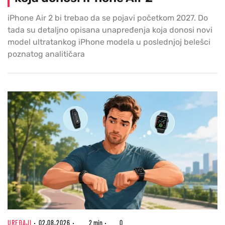
iPhone Air 2 bi trebao da se pojavi početkom 2027. Do
tada su detaljno opisana unapređenja koja donosi novi
model ultratankog iPhone modela u poslednjoj belešci
poznatog analitičara
UREĐAJI
02.08.2026
2 min
0