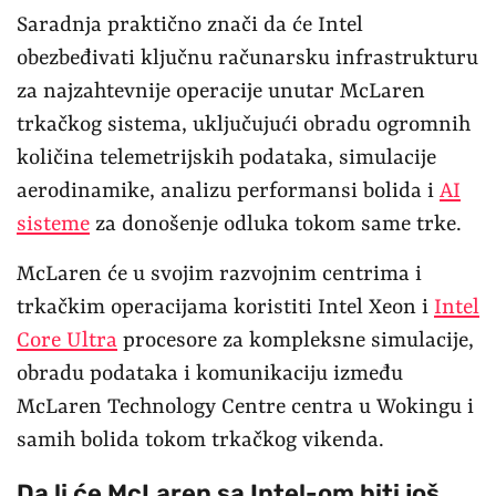
Saradnja praktično znači da će Intel
obezbeđivati ključnu računarsku infrastrukturu
za najzahtevnije operacije unutar McLaren
trkačkog sistema, uključujući obradu ogromnih
količina telemetrijskih podataka, simulacije
aerodinamike, analizu performansi bolida i
AI
sisteme
za donošenje odluka tokom same trke.
McLaren će u svojim razvojnim centrima i
trkačkim operacijama koristiti Intel Xeon i
Intel
Core Ultra
procesore za kompleksne simulacije,
obradu podataka i komunikaciju između
McLaren Technology Centre centra u Wokingu i
samih bolida tokom trkačkog vikenda.
Da li će McLaren sa Intel-om biti još