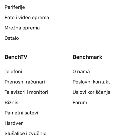
Periferije
Foto i video oprema
Mrežna oprema
Ostalo
BenchTV
Benchmark
Telefoni
O nama
Prenosni računari
Poslovni kontakt
Televizori i monitori
Uslovi korišćenja
Biznis
Forum
Pametni satovi
Hardver
Slušalice i zvučnici