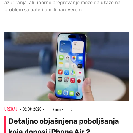
ažuriranja, ali uporno pregrevanje može da ukaže na
problem sa baterijom ili hardverom
UREĐAJI
02.08.2026
2 min
0
Detaljno objašnjena poboljšanja
koja donosi iPhone Air 2