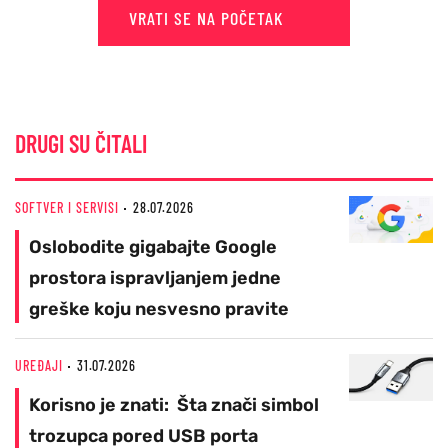
VRATI SE NA POČETAK
DRUGI SU ČITALI
SOFTVER I SERVISI
28.07.2026
Oslobodite gigabajte Google
prostora ispravljanjem jedne
greške koju nesvesno pravite
UREĐAJI
31.07.2026
Korisno je znati: Šta znači simbol
trozupca pored USB porta