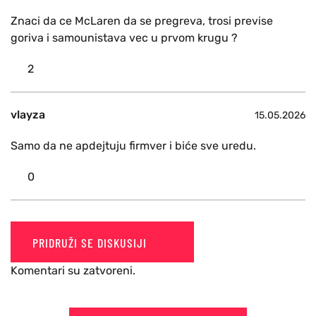
Znaci da ce McLaren da se pregreva, trosi previse
goriva i samounistava vec u prvom krugu ?
2
vlayza
15.05.2026
Samo da ne apdejtuju firmver i biće sve uredu.
0
PRIDRUŽI SE DISKUSIJI
Komentari su zatvoreni.