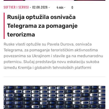
SOFTVER I SERVISI
02.08.2026
4 min
0
Rusija optužila osnivača
Telegrama za pomaganje
terorizma
Ruske vlasti optužile su Pavela Durova, osnivača
Telegrama, za pomaganje terorističkim aktivnostima
povezanima sa Ukrajinom i stavile ga na međunarodnu
poternicu. Slučaj predstavlja novu eskalaciju sukoba
između Kremlja i globalnih tehnoloških platformi