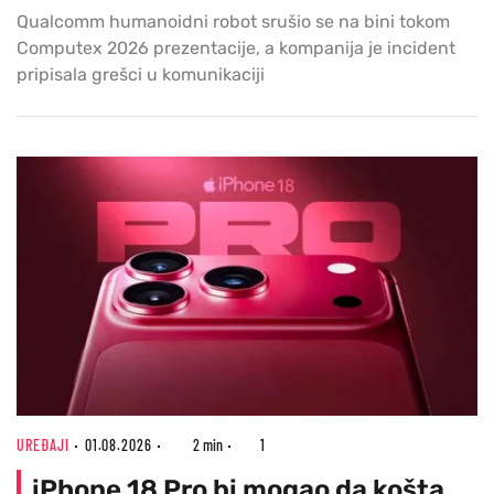
Qualcomm humanoidni robot srušio se na bini tokom
Computex 2026 prezentacije, a kompanija je incident
pripisala grešci u komunikaciji
UREĐAJI
01.08.2026
2 min
1
iPhone 18 Pro bi mogao da košta