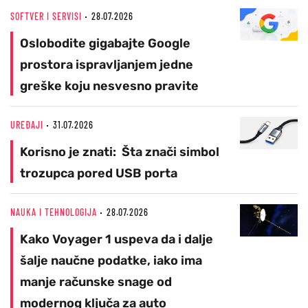
SOFTVER I SERVISI
28.07.2026
Oslobodite gigabajte Google
prostora ispravljanjem jedne
greške koju nesvesno pravite
UREĐAJI
31.07.2026
Korisno je znati: Šta znači simbol
trozupca pored USB porta
NAUKA I TEHNOLOGIJA
28.07.2026
Kako Voyager 1 uspeva da i dalje
šalje naučne podatke, iako ima
manje računske snage od
modernog ključa za auto