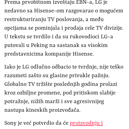
Prema prvobitnom izveštaju EBN-a, LG je
nedavno sa Hisense-om razgovarao o mogućem
restrukturiranju TV poslovanja, a među
opcijama se pominjala i prodaja cele TV divizije.
U tekstu se tvrdilo i da su rukovodioci LG-a
putovali u Peking na sastanak sa visokim
predstavnicima kompanije Hisense.
Iako je LG odlučno odbacio te tvrdnje, nije teško
razumeti zašto su glasine privukle pažnju.
Globalno TV tržište poslednjih godina prolazi
kroz ozbiljne promene, pod pritiskom slabije
potražnje, nižih marži i sve agresivnijeg
nastupa kineskih proizvođača.
Sony je već potvrdio da će
proizvodnju i