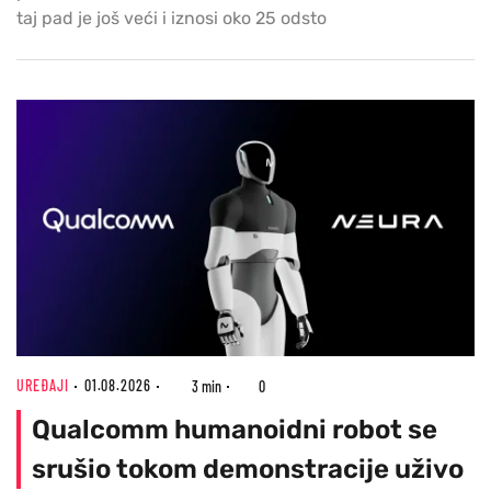
taj pad je još veći i iznosi oko 25 odsto
UREĐAJI
01.08.2026
3 min
0
Qualcomm humanoidni robot se
srušio tokom demonstracije uživo