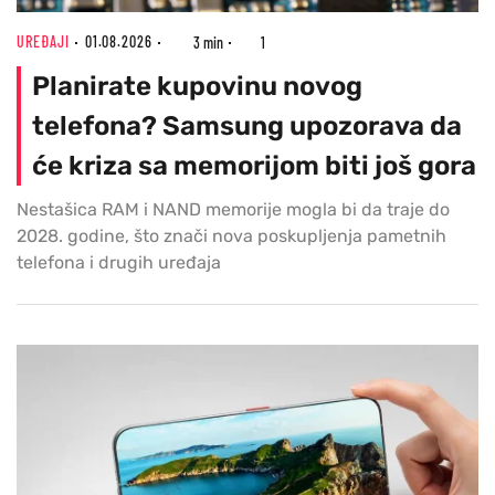
UREĐAJI
01.08.2026
3 min
1
Planirate kupovinu novog
telefona? Samsung upozorava da
će kriza sa memorijom biti još gora
Nestašica RAM i NAND memorije mogla bi da traje do
2028. godine, što znači nova poskupljenja pametnih
telefona i drugih uređaja