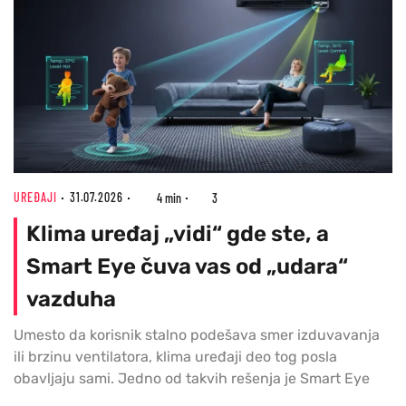
UREĐAJI
31.07.2026
4 min
3
Klima uređaj „vidi“ gde ste, a
Smart Eye čuva vas od „udara“
vazduha
Umesto da korisnik stalno podešava smer izduvavanja
ili brzinu ventilatora, klima uređaji deo tog posla
obavljaju sami. Jedno od takvih rešenja je Smart Eye