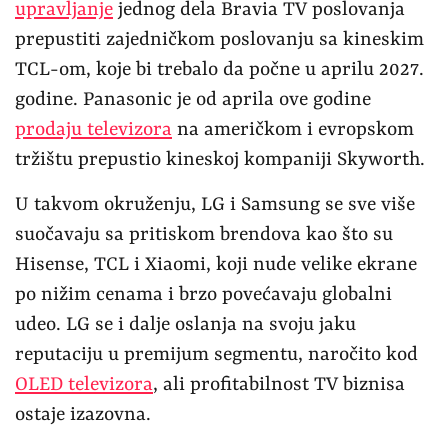
upravljanje
jednog dela Bravia TV poslovanja
prepustiti zajedničkom poslovanju sa kineskim
TCL-om, koje bi trebalo da počne u aprilu 2027.
godine. Panasonic je od aprila ove godine
prodaju televizora
na američkom i evropskom
tržištu prepustio kineskoj kompaniji Skyworth.
U takvom okruženju, LG i Samsung se sve više
suočavaju sa pritiskom brendova kao što su
Hisense, TCL i Xiaomi, koji nude velike ekrane
po nižim cenama i brzo povećavaju globalni
udeo. LG se i dalje oslanja na svoju jaku
reputaciju u premijum segmentu, naročito kod
OLED televizora
, ali profitabilnost TV biznisa
ostaje izazovna.