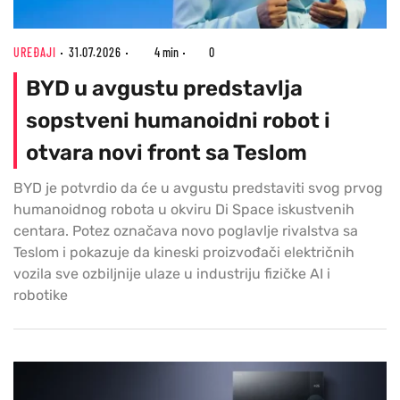
UREĐAJI
31.07.2026
4 min
0
BYD u avgustu predstavlja
sopstveni humanoidni robot i
otvara novi front sa Teslom
BYD je potvrdio da će u avgustu predstaviti svog prvog
humanoidnog robota u okviru Di Space iskustvenih
centara. Potez označava novo poglavlje rivalstva sa
Teslom i pokazuje da kineski proizvođači električnih
vozila sve ozbiljnije ulaze u industriju fizičke AI i
robotike