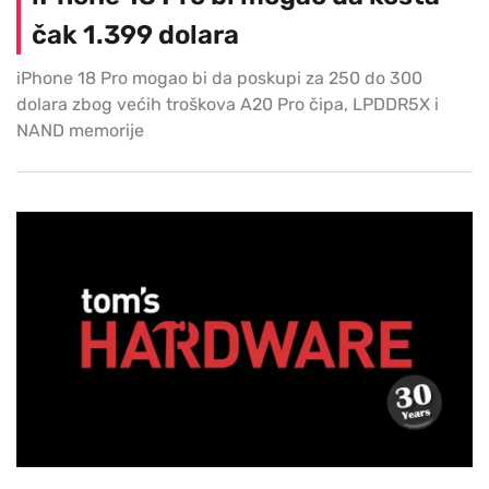
čak 1.399 dolara
iPhone 18 Pro mogao bi da poskupi za 250 do 300
dolara zbog većih troškova A20 Pro čipa, LPDDR5X i
NAND memorije