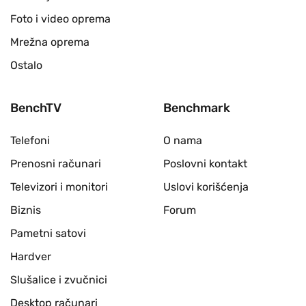
Foto i video oprema
Mrežna oprema
Ostalo
BenchTV
Benchmark
Telefoni
O nama
Prenosni računari
Poslovni kontakt
Televizori i monitori
Uslovi korišćenja
Biznis
Forum
Pametni satovi
Hardver
Slušalice i zvučnici
Desktop računari