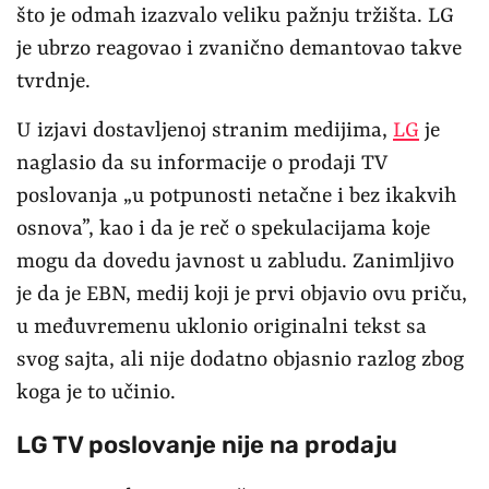
što je odmah izazvalo veliku pažnju tržišta. LG
je ubrzo reagovao i zvanično demantovao takve
tvrdnje.
U izjavi dostavljenoj stranim medijima,
LG
je
naglasio da su informacije o prodaji TV
poslovanja „u potpunosti netačne i bez ikakvih
osnova”, kao i da je reč o spekulacijama koje
mogu da dovedu javnost u zabludu. Zanimljivo
je da je EBN, medij koji je prvi objavio ovu priču,
u međuvremenu uklonio originalni tekst sa
svog sajta, ali nije dodatno objasnio razlog zbog
koga je to učinio.
LG TV poslovanje nije na prodaju