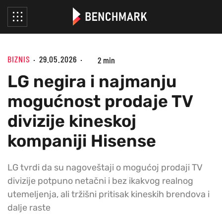
BIZNIS
29.05.2026
2 min
LG negira i najmanju
mogućnost prodaje TV
divizije kineskoj
kompaniji Hisense
LG tvrdi da su nagoveštaji o mogućoj prodaji TV
divizije potpuno netačni i bez ikakvog realnog
utemeljenja, ali tržišni pritisak kineskih brendova i
dalje raste