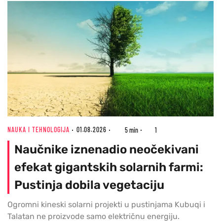
NAUKA I TEHNOLOGIJA
01.08.2026
5 min
1
Naučnike iznenadio neočekivani
efekat gigantskih solarnih farmi:
Pustinja dobila vegetaciju
Ogromni kineski solarni projekti u pustinjama Kubuqi i
Talatan ne proizvode samo električnu energiju.