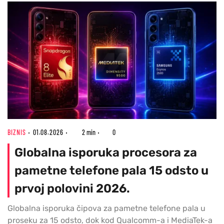
BIZNIS
01.08.2026
2 min
0
Globalna isporuka procesora za
pametne telefone pala 15 odsto u
prvoj polovini 2026.
Globalna isporuka čipova za pametne telefone pala u
proseku za 15 odsto, dok kod Qualcomm-a i MediaTek-a