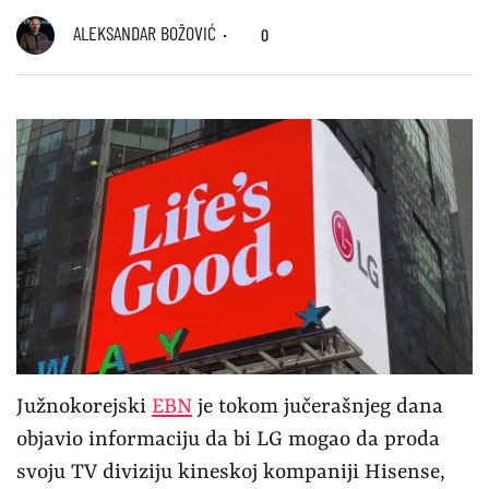
ALEKSANDAR BOŽOVIĆ
0
Južnokorejski
EBN
je tokom jučerašnjeg dana
objavio informaciju da bi LG mogao da proda
svoju TV diviziju kineskoj kompaniji Hisense,