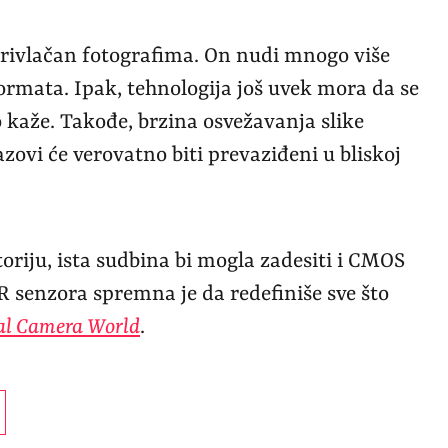
privlačan fotografima. On nudi mnogo više
rmata. Ipak, tehnologija još uvek mora da se
 kaže. Takođe, brzina osvežavanja slike
azovi će verovatno biti prevaziđeni u bliskoj
storiju, ista sudbina bi mogla zadesiti i CMOS
AR senzora spremna je da redefiniše sve što
tal Camera World
.