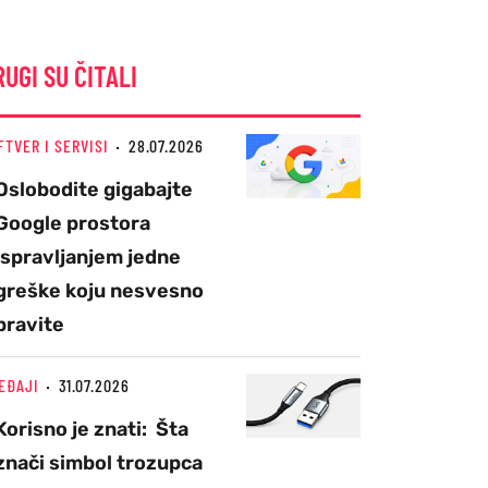
RUGI SU ČITALI
FTVER I SERVISI
28.07.2026
Oslobodite gigabajte
Google prostora
ispravljanjem jedne
greške koju nesvesno
pravite
EĐAJI
31.07.2026
Korisno je znati: Šta
znači simbol trozupca