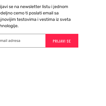
ijavi se na newsletter listu i jednom
deljno cemo ti poslati email sa
jnovijim testovima i vestima iz sveta
hnologije.
PRIJAVI SE