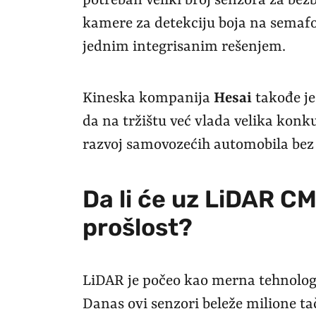
potreban veliki broj senzora za be
kamere za detekciju boja na semaf
jednim integrisanim rešenjem.
Kineska kompanija
Hesai
takođe je
da na tržištu već vlada velika kon
razvoj samovozećih automobila bez 
Da li će uz LiDAR C
prošlost?
LiDAR je počeo kao merna tehnolog
Danas ovi senzori beleže milione ta