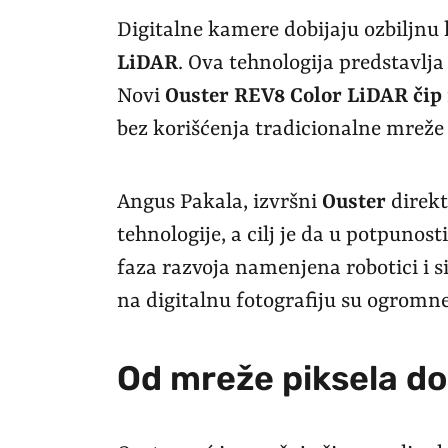
Digitalne kamere dobijaju ozbiljnu
LiDAR
. Ova tehnologija predstavlja
Novi
Ouster REV8 Color LiDAR čip
bez korišćenja tradicionalne mreže 
Angus Pakala, izvršni
Ouster
direkt
tehnologije, a cilj je da u potpunos
faza razvoja namenjena robotici i 
na digitalnu fotografiju su ogromne
Od mreže piksela do