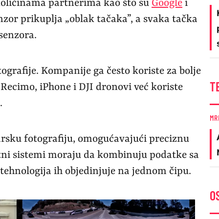
količinama partnerima kao što su
Google
i
nzor prikuplja „oblak tačaka”, a svaka tačka
senzora.
ografije. Kompanije ga često koriste za bolje
T
Recimo, iPhone i DJI dronovi već koriste
.
MR
arsku fotografiju, omogućavajući preciznu
tni sistemi moraju da kombinuju podatke sa
tehnologija ih objedinjuje na jednom čipu.
O