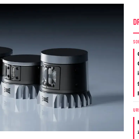
D
SO
UR