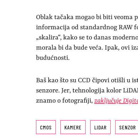
Oblak tačaka mogao bi biti veoma 
informacija od standardnog RAW fo
„skalira“, kako se to danas moderno
morala bi da bude veća. Ipak, ovi iz
budućnosti.
Baš kao što su CCD čipovi otišli u i
senzore. Jer, tehnologija kolor LiD
znamo o fotografiji,
zaključuje Digi
CMOS
KAMERE
LIDAR
SENZOR