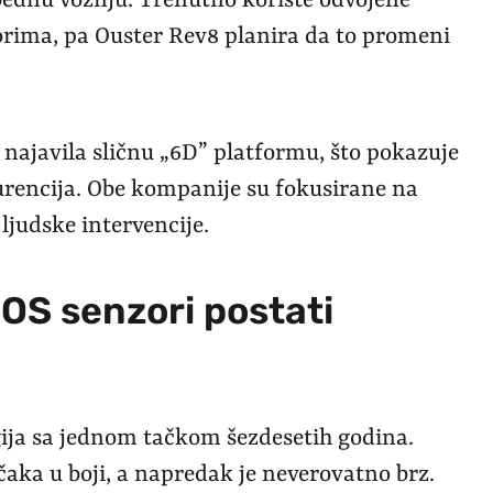
zbednu vožnju. Trenutno koriste odvojene
orima, pa Ouster Rev8 planira da to promeni
 najavila sličnu „6D” platformu, što pokazuje
kurencija. Obe kompanije su fokusirane na
ljudske intervencije.
MOS senzori postati
ija sa jednom tačkom šezdesetih godina.
čaka u boji, a napredak je neverovatno brz.