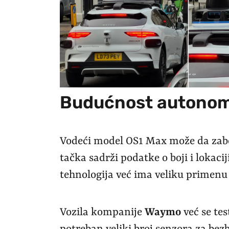
Budućnost autonomn
Vodeći model OS1 Max može da zabel
tačka sadrži podatke o boji i lokaci
tehnologija već ima veliku primenu
Vozila kompanije
Waymo
već se tes