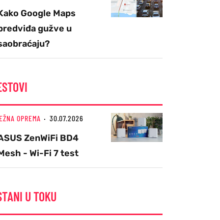
Kako Google Maps
predviđa gužve u
saobraćaju?
ESTOVI
EŽNA OPREMA
30.07.2026
ASUS ZenWiFi BD4
Mesh - Wi-Fi 7 test
STANI U TOKU