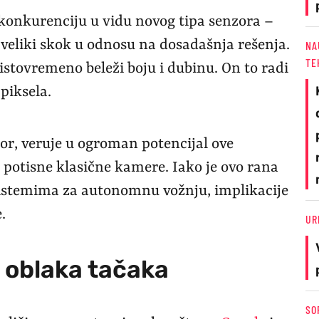
 konkurenciju u vidu novog tipa senzora –
 veliki skok u odnosu na dosadašnja rešenja.
NA
TE
istovremeno beleži boju i dubinu. On to radi
piksela.
or, veruje u ogroman potencijal ove
ti potisne klasične kamere. Iako je ovo rana
sistemima za autonomnu vožnju, implikacije
.
UR
 oblaka tačaka
SO