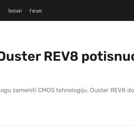
Testovi
Forum
 Ouster REV8 potisn
mogu zameniti CMOS tehnologiju. Ouster REV8 don