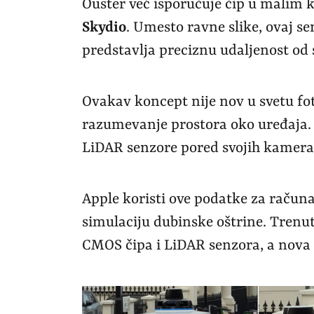
Ouster već isporučuje čip u malim 
Skydio
. Umesto ravne slike, ovaj se
predstavlja preciznu udaljenost od 
Ovakav koncept nije nov u svetu fot
razumevanje prostora oko uređaja. 
LiDAR senzore pored svojih kamera
Apple koristi ove podatke za račun
simulaciju dubinske oštrine. Trenu
CMOS čipa i LiDAR senzora, a nova 