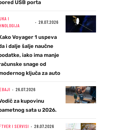
pored USB porta
UKA I
28.07.2026
HNOLOGIJA
Kako Voyager 1 uspeva
da i dalje šalje naučne
podatke, iako ima manje
računske snage od
modernog ključa za auto
EĐAJI
26.07.2026
Vodič za kupovinu
pametnog sata u 2026.
FTVER I SERVISI
28.07.2026