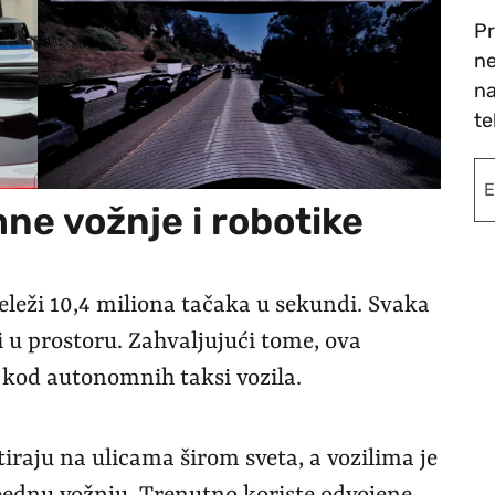
Pr
ne
na
te
e vožnje i robotike
eži 10,4 miliona tačaka u sekundi. Svaka
ji u prostoru. Zahvaljujući tome, ova
 kod autonomnih taksi vozila.
tiraju na ulicama širom sveta, a vozilima je