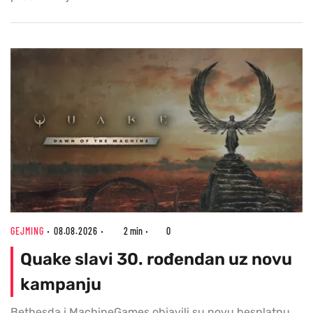
GEJMING
08.08.2026
2 min
0
Quake slavi 30. rođendan uz novu
kampanju
Bethesda i MachineGames objavili su novu besplatnu