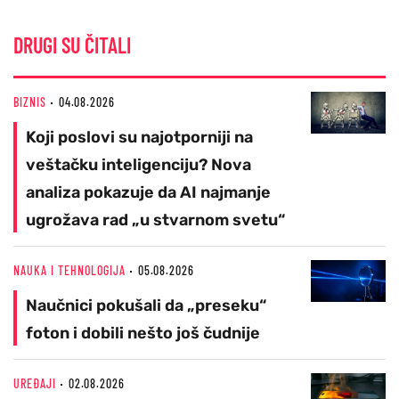
DRUGI SU ČITALI
BIZNIS
04.08.2026
Koji poslovi su najotporniji na
veštačku inteligenciju? Nova
analiza pokazuje da AI najmanje
ugrožava rad „u stvarnom svetu“
NAUKA I TEHNOLOGIJA
05.08.2026
Naučnici pokušali da „preseku“
foton i dobili nešto još čudnije
UREĐAJI
02.08.2026