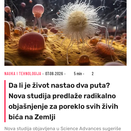
NAUKA I TEHNOLOGIJA
07.08.2026
5 min
2
Da li je život nastao dva puta?
Nova studija predlaže radikalno
objašnjenje za poreklo svih živih
bića na Zemlji
Nova studija objavljena u Science Advances sugeriše