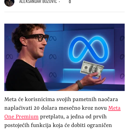
ALEKSANDAR BOŽOVIĆ
0
Meta će korisnicima svojih pametnih naočara
naplaćivati 20 dolara mesečno kroz novu
Meta
One Premium
pretplatu, a jedna od prvih
postojećih funkcija koja će dobiti ograničen