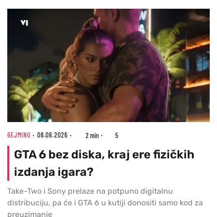
GEJMING
08.08.2026
2 min
5
GTA 6 bez diska, kraj ere fizičkih
izdanja igara?
Take-Two i Sony prelaze na potpuno digitalnu
distribuciju, pa će i GTA 6 u kutiji donositi samo kod za
preuzimanje