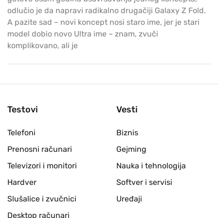
odlučio je da napravi radikalno drugačiji Galaxy Z Fold.
A pazite sad – novi koncept nosi staro ime, jer je stari
model dobio novo Ultra ime – znam, zvuči
komplikovano, ali je
Testovi
Vesti
Telefoni
Biznis
Prenosni računari
Gejming
Televizori i monitori
Nauka i tehnologija
Hardver
Softver i servisi
Slušalice i zvučnici
Uređaji
Desktop računari