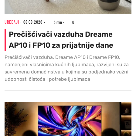
UREĐAJI
08.08.2026
3 min
0
Prečišćivači vazduha Dreame
AP10 i FP10 za prijatnije dane
Prečišćivači vazduha, Dreame AP10 i Dreame FP10,
namenjeni vlasnicima kućnih ljubimaca, razvijeni su za
savremena domaćinstva u kojima su podjednako važni
udobnost, čistoća i potrebe ljubimaca