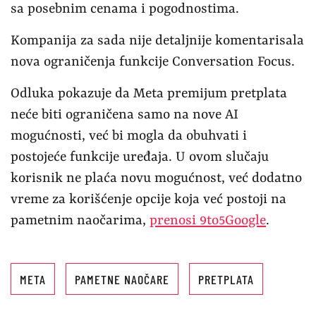
sa posebnim cenama i pogodnostima.
Kompanija za sada nije detaljnije komentarisala
nova ograničenja funkcije Conversation Focus.
Odluka pokazuje da Meta premijum pretplata
neće biti ograničena samo na nove AI
mogućnosti, već bi mogla da obuhvati i
postojeće funkcije uređaja. U ovom slučaju
korisnik ne plaća novu mogućnost, već dodatno
vreme za korišćenje opcije koja već postoji na
pametnim naočarima,
prenosi 9to5Google
.
META
PAMETNE NAOČARE
PRETPLATA