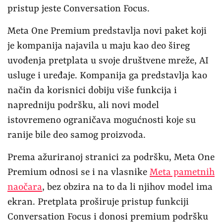
pristup jeste Conversation Focus.
Meta One Premium predstavlja novi paket koji
je kompanija najavila u maju kao deo šireg
uvođenja pretplata u svoje društvene mreže, AI
usluge i uređaje. Kompanija ga predstavlja kao
način da korisnici dobiju više funkcija i
napredniju podršku, ali novi model
istovremeno ograničava mogućnosti koje su
ranije bile deo samog proizvoda.
Prema ažuriranoj stranici za podršku, Meta One
Premium odnosi se i na vlasnike
Meta pametnih
naočara
, bez obzira na to da li njihov model ima
ekran. Pretplata proširuje pristup funkciji
Conversation Focus i donosi premium podršku