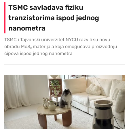
TSMC savladava fiziku
tranzistorima ispod jednog
nanometra
TSMC i Tajvanski univerzitet NYCU razvili su novu
obradu MoS₂ materijala koja omogućava proizvodnju
čipova ispod jednog nanometra