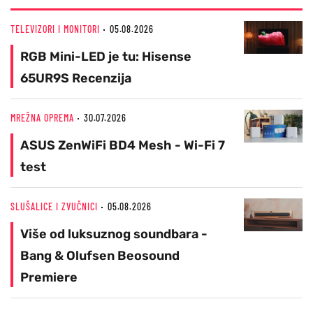
TELEVIZORI I MONITORI
05.08.2026
RGB Mini-LED je tu: Hisense
65UR9S Recenzija
MREŽNA OPREMA
30.07.2026
ASUS ZenWiFi BD4 Mesh - Wi-Fi 7
test
SLUŠALICE I ZVUČNICI
05.08.2026
Više od luksuznog soundbara -
Bang & Olufsen Beosound
Premiere