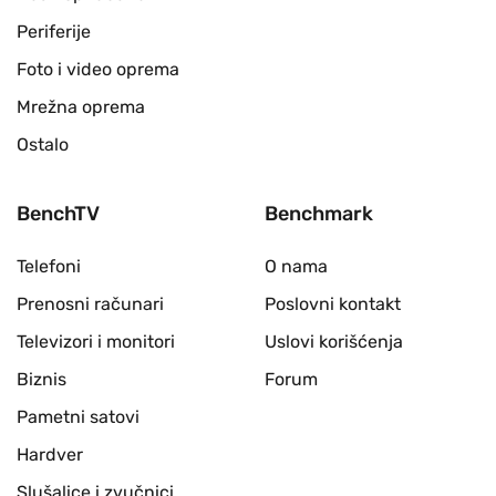
Periferije
Foto i video oprema
Mrežna oprema
Ostalo
BenchTV
Benchmark
Telefoni
O nama
Prenosni računari
Poslovni kontakt
Televizori i monitori
Uslovi korišćenja
Biznis
Forum
Pametni satovi
Hardver
Slušalice i zvučnici