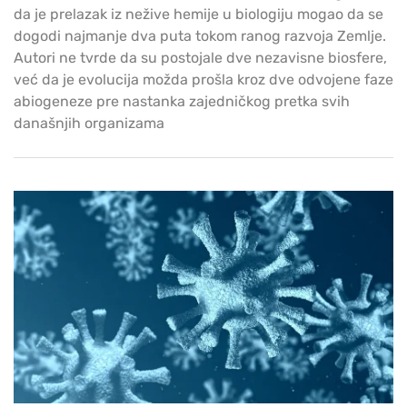
da je prelazak iz nežive hemije u biologiju mogao da se
dogodi najmanje dva puta tokom ranog razvoja Zemlje.
Autori ne tvrde da su postojale dve nezavisne biosfere,
već da je evolucija možda prošla kroz dve odvojene faze
abiogeneze pre nastanka zajedničkog pretka svih
današnjih organizama