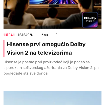
UREĐAJI
08.08.2026
2 min
0
Hisense prvi omogućio Dolby
Vision 2 na televizorima
Hisense je postao prvi proizvođač koji je počeo sa
isporukom softverskog ažuriranja za Dolby Vision 2, pa
pogledajte šta sve donosi