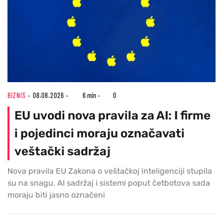
BIZNIS
08.08.2026
6 min
0
EU uvodi nova pravila za AI: I firme
i pojedinci moraju označavati
veštački sadržaj
Nova pravila EU Zakona o veštačkoj inteligenciji stupila
su na snagu. AI sadržaj i sistemi poput četbotova sada
moraju biti jasno označeni