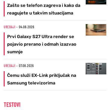
Zašto se telefon zagreva i kako da
reagujete u takvim situacijama
UREĐAJI
04.08.2026
Prvi Galaxy S27 Ultra render se
pojavio prerano i odmah izazvao
sumnje
UREĐAJI
07.08.2026
Čemu služi EX-Link priključak na
Samsung televizorima
TESTOVI