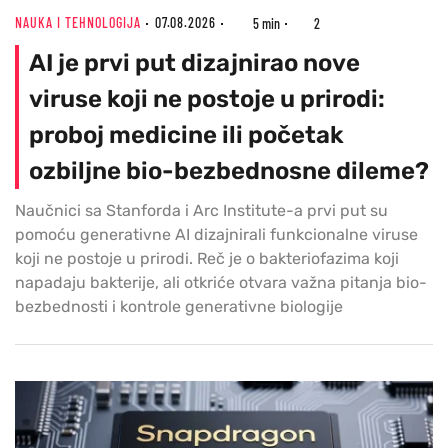
NAUKA I TEHNOLOGIJA
07.08.2026
5 min
2
AI je prvi put dizajnirao nove
viruse koji ne postoje u prirodi:
proboj medicine ili početak
ozbiljne bio-bezbednosne dileme?
Naučnici sa Stanforda i Arc Institute-a prvi put su
pomoću generativne AI dizajnirali funkcionalne viruse
koji ne postoje u prirodi. Reč je o bakteriofazima koji
napadaju bakterije, ali otkriće otvara važna pitanja bio-
bezbednosti i kontrole generativne biologije