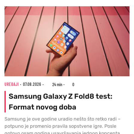
UREĐAJI
07.08.2026
24 min
0
Samsung Galaxy Z Fold8 test:
Format novog doba
Samsung je ove godine uradio nešto što retko radi –
potpuno je promenio pravila sopstvene igre. Posle
gotovo osam godina usavršavanja jednog koncepta,