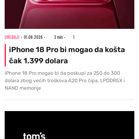
UREĐAJI
01.08.2026
2 min
1
iPhone 18 Pro bi mogao da košta
čak 1.399 dolara
iPhone 18 Pro mogao bi da poskupi za 250 do 300
dolara zbog većih troškova A20 Pro čipa, LPDDR5X i
NAND memorije