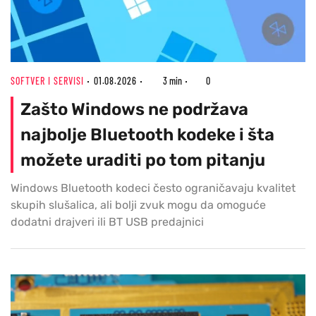
SOFTVER I SERVISI
01.08.2026
3 min
0
Zašto Windows ne podržava
najbolje Bluetooth kodeke i šta
možete uraditi po tom pitanju
Windows Bluetooth kodeci često ograničavaju kvalitet
skupih slušalica, ali bolji zvuk mogu da omoguće
dodatni drajveri ili BT USB predajnici