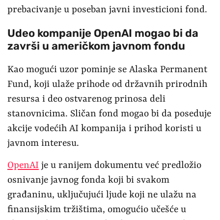
prebacivanje u poseban javni investicioni fond.
Udeo kompanije OpenAI mogao bi da
završi u američkom javnom fondu
Kao mogući uzor pominje se Alaska Permanent
Fund, koji ulaže prihode od državnih prirodnih
resursa i deo ostvarenog prinosa deli
stanovnicima. Sličan fond mogao bi da poseduje
akcije vodećih AI kompanija i prihod koristi u
javnom interesu.
OpenAI
je u ranijem dokumentu već predložio
osnivanje javnog fonda koji bi svakom
građaninu, uključujući ljude koji ne ulažu na
finansijskim tržištima, omogućio učešće u