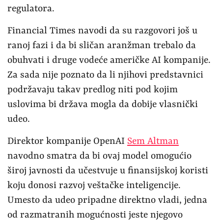
regulatora.
Financial Times navodi da su razgovori još u
ranoj fazi i da bi sličan aranžman trebalo da
obuhvati i druge vodeće američke AI kompanije.
Za sada nije poznato da li njihovi predstavnici
podržavaju takav predlog niti pod kojim
uslovima bi država mogla da dobije vlasnički
udeo.
Direktor kompanije OpenAI
Sem Altman
navodno smatra da bi ovaj model omogućio
široj javnosti da učestvuje u finansijskoj koristi
koju donosi razvoj veštačke inteligencije.
Umesto da udeo pripadne direktno vladi, jedna
od razmatranih mogućnosti jeste njegovo