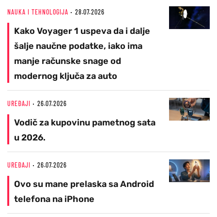
NAUKA I TEHNOLOGIJA
28.07.2026
Kako Voyager 1 uspeva da i dalje
šalje naučne podatke, iako ima
manje računske snage od
modernog ključa za auto
UREĐAJI
26.07.2026
Vodič za kupovinu pametnog sata
u 2026.
UREĐAJI
26.07.2026
Ovo su mane prelaska sa Android
telefona na iPhone