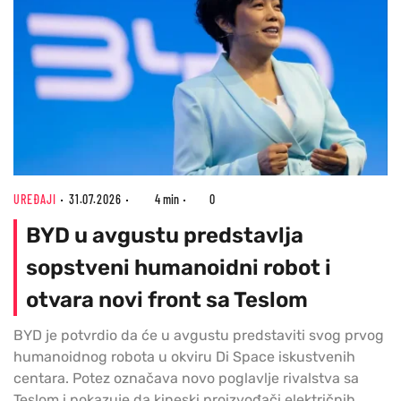
UREĐAJI
31.07.2026
4 min
0
BYD u avgustu predstavlja
sopstveni humanoidni robot i
otvara novi front sa Teslom
BYD je potvrdio da će u avgustu predstaviti svog prvog
humanoidnog robota u okviru Di Space iskustvenih
centara. Potez označava novo poglavlje rivalstva sa
Teslom i pokazuje da kineski proizvođači električnih