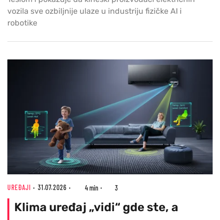
vozila sve ozbiljnije ulaze u industriju fizičke AI i
robotike
UREĐAJI
31.07.2026
4 min
3
Klima uređaj „vidi“ gde ste, a