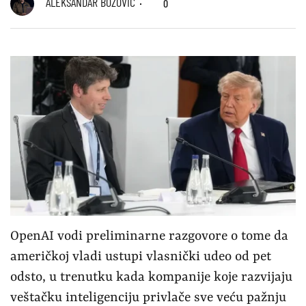
ALEKSANDAR BOŽOVIĆ
0
OpenAI vodi preliminarne razgovore o tome da
američkoj vladi ustupi vlasnički udeo od pet
odsto, u trenutku kada kompanije koje razvijaju
veštačku inteligenciju privlače sve veću pažnju