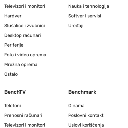
Televizori i monitori
Nauka i tehnologija
Hardver
Softver i servisi
Slušalice i zvučnici
Uređaji
Desktop računari
Periferije
Foto i video oprema
Mrežna oprema
Ostalo
BenchTV
Benchmark
Telefoni
O nama
Prenosni računari
Poslovni kontakt
Televizori i monitori
Uslovi korišćenja