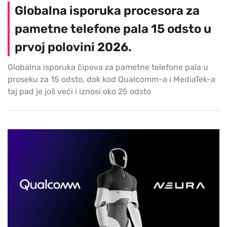
Globalna isporuka procesora za
pametne telefone pala 15 odsto u
prvoj polovini 2026.
Globalna isporuka čipova za pametne telefone pala u
proseku za 15 odsto, dok kod Qualcomm-a i MediaTek-a
taj pad je još veći i iznosi oko 25 odsto