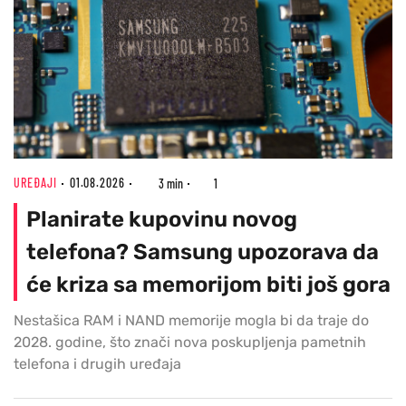
UREĐAJI
01.08.2026
3 min
1
Planirate kupovinu novog
telefona? Samsung upozorava da
će kriza sa memorijom biti još gora
Nestašica RAM i NAND memorije mogla bi da traje do
2028. godine, što znači nova poskupljenja pametnih
telefona i drugih uređaja