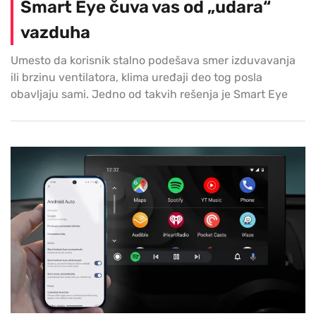
Smart Eye čuva vas od „udara“
vazduha
Umesto da korisnik stalno podešava smer izduvavanja
ili brzinu ventilatora, klima uređaji deo tog posla
obavljaju sami. Jedno od takvih rešenja je Smart Eye