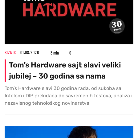
BIZNIS
01.08.2026
3 min
0
Tom’s Hardware sajt slavi veliki
jubilej – 30 godina sa nama
Tom’s Hardware slavi 30 godina rada, od sukoba sa
Intelom i DIP prekidača do savremenih testova, analiza i
nezavisnog tehnološkog novinarstva