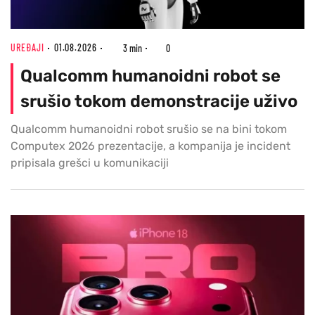
UREĐAJI
01.08.2026
3 min
0
Qualcomm humanoidni robot se
srušio tokom demonstracije uživo
Qualcomm humanoidni robot srušio se na bini tokom
Computex 2026 prezentacije, a kompanija je incident
pripisala grešci u komunikaciji