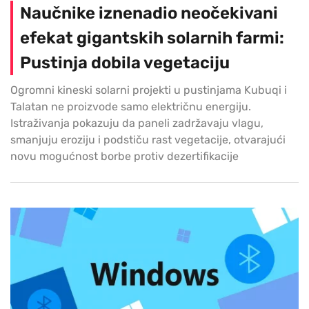
Naučnike iznenadio neočekivani
efekat gigantskih solarnih farmi:
Pustinja dobila vegetaciju
Ogromni kineski solarni projekti u pustinjama Kubuqi i
Talatan ne proizvode samo električnu energiju.
Istraživanja pokazuju da paneli zadržavaju vlagu,
smanjuju eroziju i podstiču rast vegetacije, otvarajući
novu mogućnost borbe protiv dezertifikacije