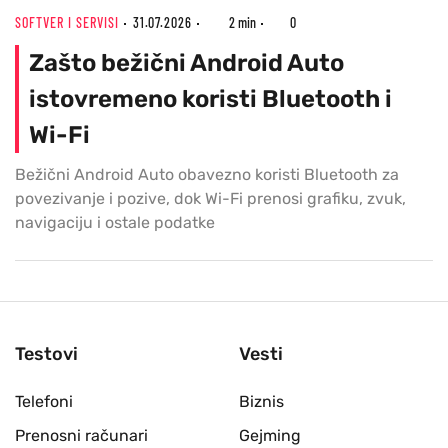
SOFTVER I SERVISI
31.07.2026
2 min
0
Zašto bežični Android Auto
istovremeno koristi Bluetooth i
Wi-Fi
Bežični Android Auto obavezno koristi Bluetooth za
povezivanje i pozive, dok Wi-Fi prenosi grafiku, zvuk,
navigaciju i ostale podatke
Testovi
Vesti
Telefoni
Biznis
Prenosni računari
Gejming