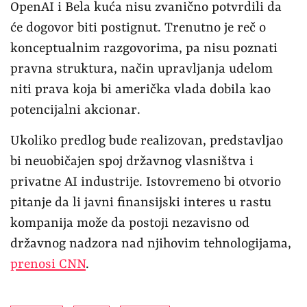
OpenAI i Bela kuća nisu zvanično potvrdili da
će dogovor biti postignut. Trenutno je reč o
konceptualnim razgovorima, pa nisu poznati
pravna struktura, način upravljanja udelom
niti prava koja bi američka vlada dobila kao
potencijalni akcionar.
Ukoliko predlog bude realizovan, predstavljao
bi neuobičajen spoj državnog vlasništva i
privatne AI industrije. Istovremeno bi otvorio
pitanje da li javni finansijski interes u rastu
kompanija može da postoji nezavisno od
državnog nadzora nad njihovim tehnologijama,
prenosi CNN
.