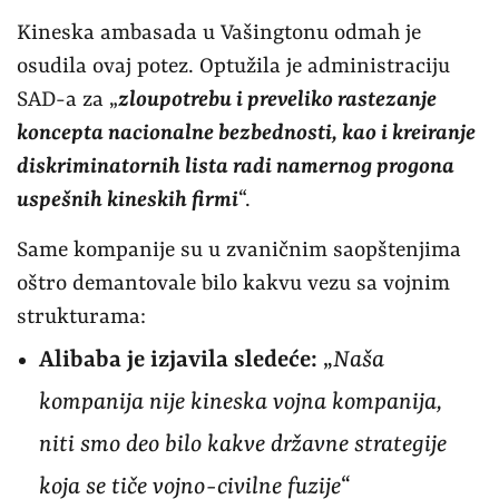
Kineska ambasada u Vašingtonu odmah je
osudila ovaj potez. Optužila je administraciju
SAD-a za „
zloupotrebu i preveliko rastezanje
koncepta nacionalne bezbednosti, kao i kreiranje
diskriminatornih lista radi namernog progona
uspešnih kineskih firmi
“.
Same kompanije su u zvaničnim saopštenjima
oštro demantovale bilo kakvu vezu sa vojnim
strukturama:
Alibaba je izjavila sledeće:
„
Naša
kompanija nije kineska vojna kompanija,
niti smo deo bilo kakve državne strategije
koja se tiče vojno-civilne fuzije
“