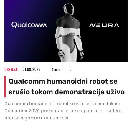
UREĐAJI
01.08.2026
3 min
0
Qualcomm humanoidni robot se
srušio tokom demonstracije uživo
Qualcomm humanoidni robot srušio se na bini tokom
Computex 2026 prezentacije, a kompanija je incident
pripisala grešci u komunikaciji