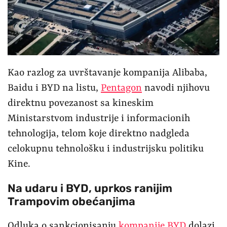
Kao razlog za uvrštavanje kompanija Alibaba,
Baidu i BYD na listu,
Pentagon
navodi njihovu
direktnu povezanost sa kineskim
Ministarstvom industrije i informacionih
tehnologija, telom koje direktno nadgleda
celokupnu tehnološku i industrijsku politiku
Kine.
Na udaru i BYD, uprkos ranijim
Trampovim obećanjima
Odluka o sankcionisanju
kompanije BYD
dolazi