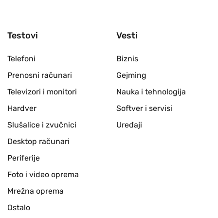
Testovi
Vesti
Telefoni
Biznis
Prenosni računari
Gejming
Televizori i monitori
Nauka i tehnologija
Hardver
Softver i servisi
Slušalice i zvučnici
Uređaji
Desktop računari
Periferije
Foto i video oprema
Mrežna oprema
Ostalo