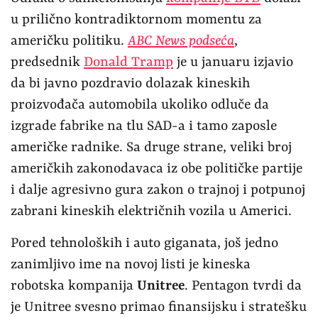
u prilično kontradiktornom momentu za
američku politiku.
ABC News podseća
,
predsednik
Donald Tramp
je u januaru izjavio
da bi javno pozdravio dolazak kineskih
proizvođača automobila ukoliko odluče da
izgrade fabrike na tlu SAD-a i tamo zaposle
američke radnike. Sa druge strane, veliki broj
američkih zakonodavaca iz obe političke partije
i dalje agresivno gura zakon o trajnoj i potpunoj
zabrani kineskih električnih vozila u Americi.
Pored tehnoloških i auto giganata, još jedno
zanimljivo ime na novoj listi je kineska
robotska kompanija
Unitree
. Pentagon tvrdi da
je Unitree svesno primao finansijsku i stratešku