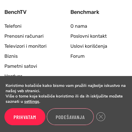
BenchTV
Benchmark
Telefoni
O nama
Prenosni računari
Poslovni kontakt
Televizori i monitori
Uslovi korišćenja
Biznis
Forum
Pametni satovi
Hardver
Koristimo kolačiće kako bismo vam pružili najbolje iskustvo na
Slušalice i zvučnici
našoj veb stranici.
Više o tome koje kolačiće koristimo ili da ih isključite možete
Desktop računari
saznati u
settings
.
Periferije
Close GDPR Cook
Benchmark
PRIHVATAM
PODEŠAVANJA