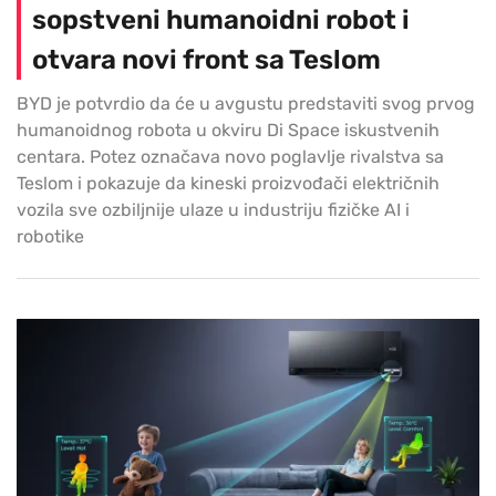
sopstveni humanoidni robot i
otvara novi front sa Teslom
BYD je potvrdio da će u avgustu predstaviti svog prvog
humanoidnog robota u okviru Di Space iskustvenih
centara. Potez označava novo poglavlje rivalstva sa
Teslom i pokazuje da kineski proizvođači električnih
vozila sve ozbiljnije ulaze u industriju fizičke AI i
robotike