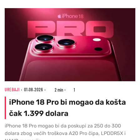
UREĐAJI
01.08.2026
2 min
1
iPhone 18 Pro bi mogao da košta
čak 1.399 dolara
iPhone 18 Pro mogao bi da poskupi za 250 do 300
dolara zbog većih troškova A20 Pro čipa, LPDDR5X i