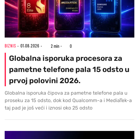
BIZNIS
01.08.2026
2 min
0
Globalna isporuka procesora za
pametne telefone pala 15 odsto u
prvoj polovini 2026.
Globalna isporuka čipova za pametne telefone pala u
proseku za 15 odsto, dok kod Qualcomm-a i MediaTek-a
taj pad je još veći i iznosi oko 25 odsto