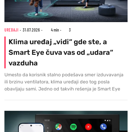
UREĐAJI
31.07.2026
4 min
3
Klima uređaj „vidi“ gde ste, a
Smart Eye čuva vas od „udara“
vazduha
Umesto da korisnik stalno podešava smer izduvavanja
ili brzinu ventilatora, klima uređaji deo tog posla
obavljaju sami. Jedno od takvih rešenja je Smart Eye