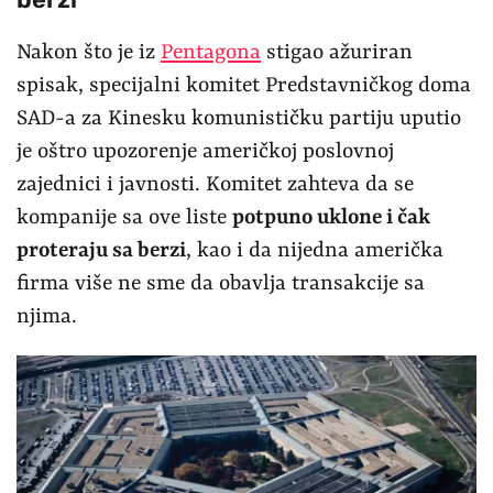
Nakon što je iz
Pentagona
stigao ažuriran
spisak, specijalni komitet Predstavničkog doma
SAD-a za Kinesku komunističku partiju uputio
je oštro upozorenje američkoj poslovnoj
zajednici i javnosti. Komitet zahteva da se
kompanije sa ove liste
potpuno uklone i čak
proteraju sa berzi
, kao i da nijedna američka
firma više ne sme da obavlja transakcije sa
njima.