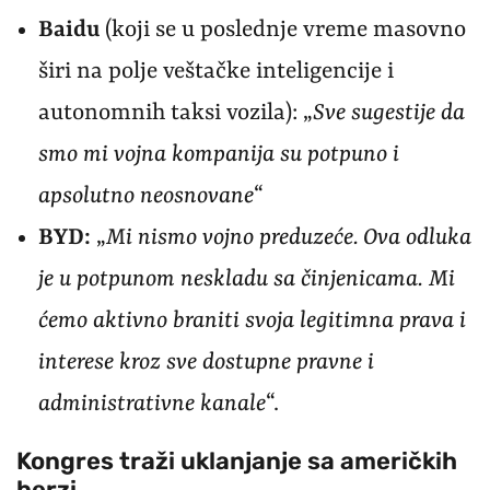
Baidu
(koji se u poslednje vreme masovno
širi na polje veštačke inteligencije i
autonomnih taksi vozila): „
Sve sugestije da
smo mi vojna kompanija su potpuno i
apsolutno neosnovane
“
BYD:
„
Mi nismo vojno preduzeće. Ova odluka
je u potpunom neskladu sa činjenicama
.
M
i
ćemo aktivno braniti svoja legitimna prava i
interese kroz sve dostupne pravne i
administrativne kanale
“.
Kongres traži uklanjanje sa američkih
berzi