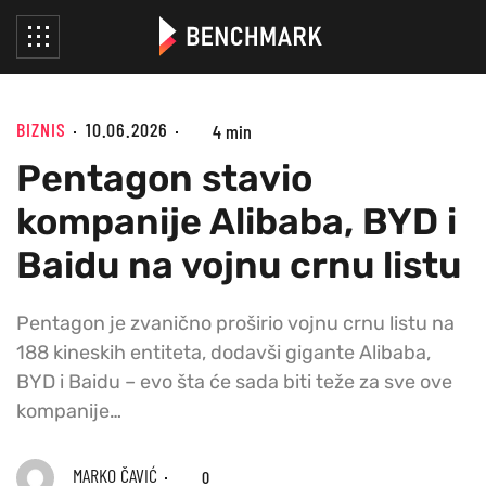
BIZNIS
10.06.2026
4 min
Pentagon stavio
kompanije Alibaba, BYD i
Baidu na vojnu crnu listu
Pentagon je zvanično proširio vojnu crnu listu na
188 kineskih entiteta, dodavši gigante Alibaba,
BYD i Baidu – evo šta će sada biti teže za sve ove
kompanije…
MARKO ČAVIĆ
0