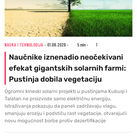
NAUKA I TEHNOLOGIJA
01.08.2026
5 min
1
Naučnike iznenadio neočekivani
efekat gigantskih solarnih farmi:
Pustinja dobila vegetaciju
Ogromni kineski solarni projekti u pustinjama Kubuqi i
Talatan ne proizvode samo električnu energiju.
Istraživanja pokazuju da paneli zadržavaju vlagu,
smanjuju eroziju i podstiču rast vegetacije, otvarajući
novu mogućnost borbe protiv dezertifikacije