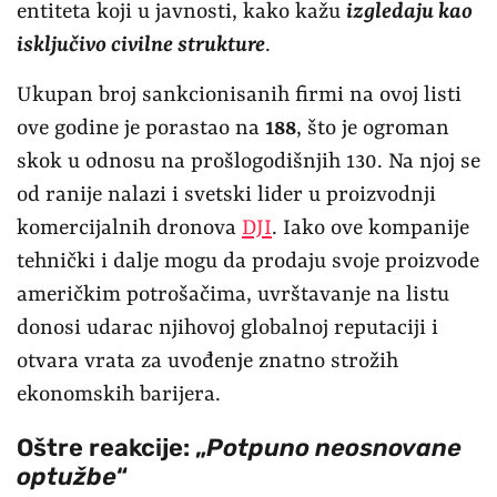
entiteta koji u javnosti, kako kažu
izgledaju kao
isključivo civilne strukture
.
Ukupan broj sankcionisanih firmi na ovoj listi
ove godine je porastao na
188
, što je ogroman
skok u odnosu na prošlogodišnjih 130. Na njoj se
od ranije nalazi i svetski lider u proizvodnji
komercijalnih dronova
DJI
. Iako ove kompanije
tehnički i dalje mogu da prodaju svoje proizvode
američkim potrošačima, uvrštavanje na listu
donosi udarac njihovoj globalnoj reputaciji i
otvara vrata za uvođenje znatno strožih
ekonomskih barijera.
Oštre reakcije: „
Potpuno neosnovane
optužbe
“