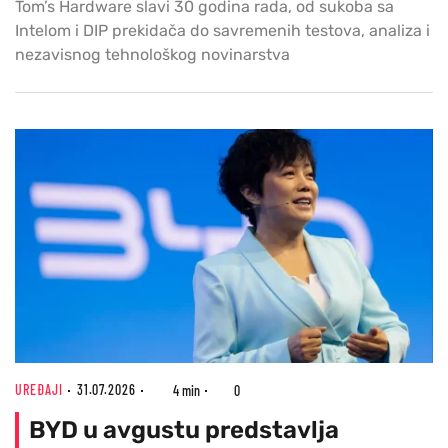
Tom’s Hardware slavi 30 godina rada, od sukoba sa
Intelom i DIP prekidača do savremenih testova, analiza i
nezavisnog tehnološkog novinarstva
UREĐAJI
31.07.2026
4 min
0
BYD u avgustu predstavlja