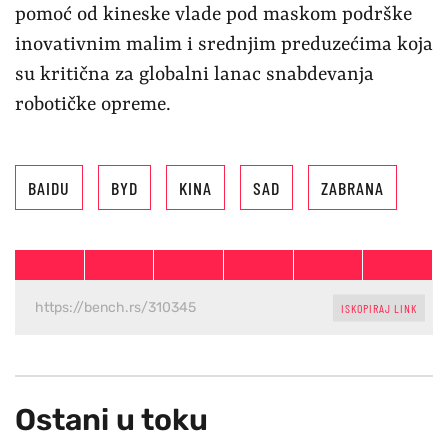
pomoć od kineske vlade pod maskom podrške
inovativnim malim i srednjim preduzećima koja
su kritična za globalni lanac snabdevanja
robotičke opreme.
BAIDU
BYD
KINA
SAD
ZABRANA
ISKOPIRAJ LINK
Ostani u toku