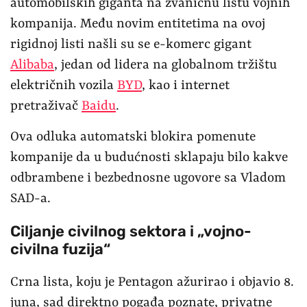
automobilskih giganta na zvaničnu listu vojnih
kompanija. Među novim entitetima na ovoj
rigidnoj listi našli su se e-komerc gigant
Alibaba
, jedan od lidera na globalnom tržištu
električnih vozila
BYD
, kao i internet
pretraživač
Baidu
.
Ova odluka automatski blokira pomenute
kompanije da u budućnosti sklapaju bilo kakve
odbrambene i bezbednosne ugovore sa Vladom
SAD-a.
Ciljanje civilnog sektora i „vojno-
civilna fuzija“
Crna lista, koju je Pentagon ažurirao i objavio 8.
juna, sad direktno pogađa poznate, privatne