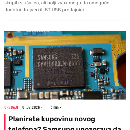
skupih slušalica, ali bolji zvuk mogu da omoguće
dodatni drajveri ili BT USB predajnici
UREĐAJI
01.08.2026
3 min
1
Planirate kupovinu novog
telefona? Samsung upozorava da