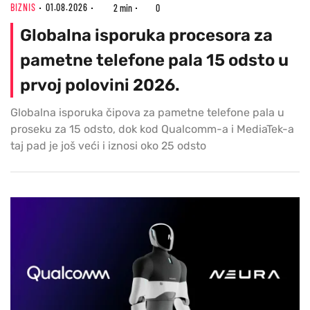
BIZNIS
01.08.2026
2 min
0
Globalna isporuka procesora za
pametne telefone pala 15 odsto u
prvoj polovini 2026.
Globalna isporuka čipova za pametne telefone pala u
proseku za 15 odsto, dok kod Qualcomm-a i MediaTek-a
taj pad je još veći i iznosi oko 25 odsto