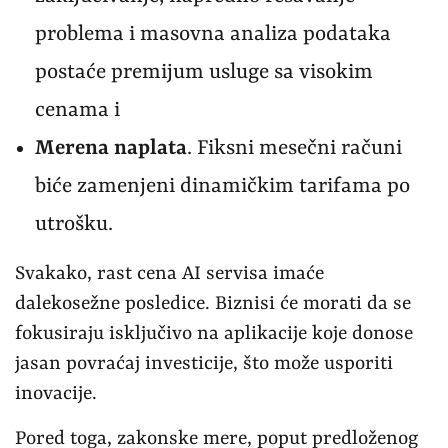
problema i masovna analiza podataka
postaće premijum usluge sa visokim
cenama i
Merena naplata
. Fiksni mesečni računi
biće zamenjeni dinamičkim tarifama po
utrošku.
Svakako, rast cena AI servisa imaće
dalekosežne posledice. Biznisi će morati da se
fokusiraju isključivo na aplikacije koje donose
jasan povraćaj investicije, što može usporiti
inovacije.
Pored toga, zakonske mere, poput predloženog