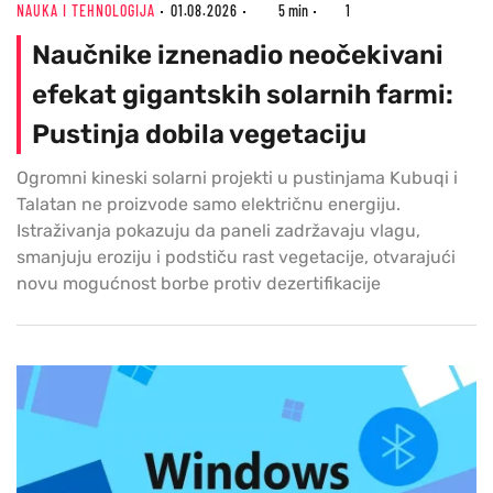
NAUKA I TEHNOLOGIJA
01.08.2026
5 min
1
Naučnike iznenadio neočekivani
efekat gigantskih solarnih farmi:
Pustinja dobila vegetaciju
Ogromni kineski solarni projekti u pustinjama Kubuqi i
Talatan ne proizvode samo električnu energiju.
Istraživanja pokazuju da paneli zadržavaju vlagu,
smanjuju eroziju i podstiču rast vegetacije, otvarajući
novu mogućnost borbe protiv dezertifikacije