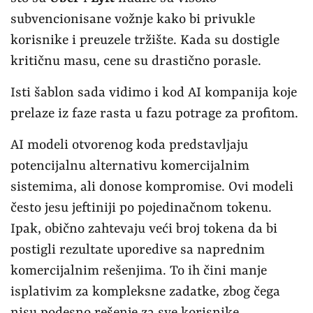
subvencionisane vožnje kako bi privukle
korisnike i preuzele tržište. Kada su dostigle
kritičnu masu, cene su drastično porasle.
Isti šablon sada vidimo i kod AI kompanija koje
prelaze iz faze rasta u fazu potrage za profitom.
AI modeli otvorenog koda predstavljaju
potencijalnu alternativu komercijalnim
sistemima, ali donose kompromise. Ovi modeli
često jesu jeftiniji po pojedinačnom tokenu.
Ipak, obično zahtevaju veći broj tokena da bi
postigli rezultate uporedive sa naprednim
komercijalnim rešenjima. To ih čini manje
isplativim za kompleksne zadatke, zbog čega
nisu podesno rešenje za sve korisnike.