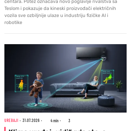
centara. Potez označava novo poglavlje rivalstva sa
Teslom i pokazuje da kineski proizvođači električnih
vozila sve ozbiljnije ulaze u industriju fizičke AI i
robotike
UREĐAJI
31.07.2026
4 min
3