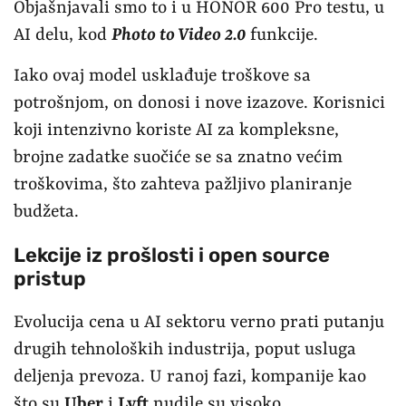
Objašnjavali smo to i u HONOR 600 Pro testu, u
AI delu, kod
Photo to Video 2.0
funkcije.
Iako ovaj model usklađuje troškove sa
potrošnjom, on donosi i nove izazove. Korisnici
koji intenzivno koriste AI za kompleksne,
brojne zadatke suočiće se sa znatno većim
troškovima, što zahteva pažljivo planiranje
budžeta.
Lekcije iz prošlosti i open source
pristup
Evolucija cena u AI sektoru verno prati putanju
drugih tehnoloških industrija, poput usluga
deljenja prevoza. U ranoj fazi, kompanije kao
što su
Uber
i
Lyft
nudile su visoko