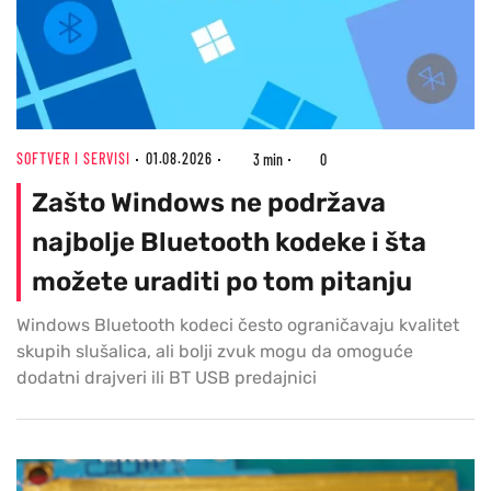
SOFTVER I SERVISI
01.08.2026
3 min
0
Zašto Windows ne podržava
najbolje Bluetooth kodeke i šta
možete uraditi po tom pitanju
Windows Bluetooth kodeci često ograničavaju kvalitet
skupih slušalica, ali bolji zvuk mogu da omoguće
dodatni drajveri ili BT USB predajnici