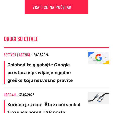
VRATI SE NA POČETAK
DRUGI SU ČITALI
SOFTVER I SERVISI
28.07.2026
Oslobodite gigabajte Google
prostora ispravljanjem jedne
greške koju nesvesno pravite
UREĐAJI
31.07.2026
Korisno je znati: Šta znači simbol
trozupca pored USB porta