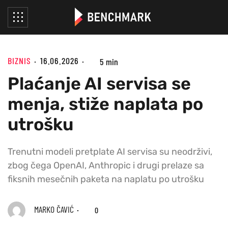
BIZNIS
16.06.2026
5 min
Plaćanje AI servisa se
menja, stiže naplata po
utrošku
Trenutni modeli pretplate AI servisa su neodrživi,
zbog čega OpenAI, Anthropic i drugi prelaze sa
fiksnih mesečnih paketa na naplatu po utrošku
MARKO ČAVIĆ
0