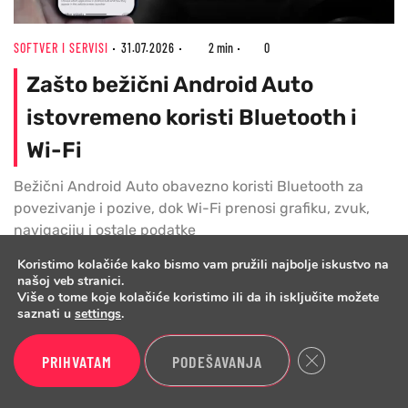
SOFTVER I SERVISI
31.07.2026
2 min
0
Zašto bežični Android Auto
istovremeno koristi Bluetooth i
Wi-Fi
Bežični Android Auto obavezno koristi Bluetooth za
povezivanje i pozive, dok Wi-Fi prenosi grafiku, zvuk,
navigaciju i ostale podatke
Koristimo kolačiće kako bismo vam pružili najbolje iskustvo na
našoj veb stranici.
Više o tome koje kolačiće koristimo ili da ih isključite možete
saznati u
settings
.
Testovi
Vesti
Close GDPR Cook
PRIHVATAM
PODEŠAVANJA
Telefoni
Biznis