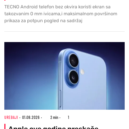
TECNO Android telefon bez okvira koristi ekran sa
takozvanim 0 mm ivicama,i maksimalnom površinom
prikaza za potpun pogled na sadržaj
UREĐAJI
01.08.2026
2 min
1
Apple ove godine preskače