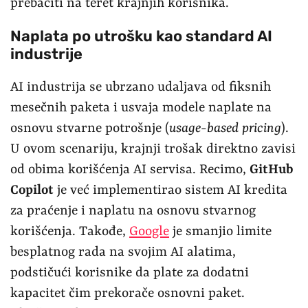
prebaciti na teret krajnjih korisnika.
Naplata po utrošku kao standard AI
industrije
AI industrija se ubrzano udaljava od fiksnih
mesečnih paketa i usvaja modele naplate na
osnovu stvarne potrošnje (
usage-based pricing
).
U ovom scenariju, krajnji trošak direktno zavisi
od obima korišćenja AI servisa. Recimo,
GitHub
Copilot
je već implementirao sistem AI kredita
za praćenje i naplatu na osnovu stvarnog
korišćenja. Takođe,
Google
je smanjio limite
besplatnog rada na svojim AI alatima,
podstičući korisnike da plate za dodatni
kapacitet čim prekorače osnovni paket.