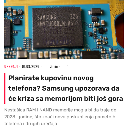
UREĐAJI
01.08.2026
3 min
1
Planirate kupovinu novog
telefona? Samsung upozorava da
će kriza sa memorijom biti još gora
Nestašica RAM i NAND memorije mogla bi da traje do
2028. godine, što znači nova poskupljenja pametnih
telefona i drugih uređaja