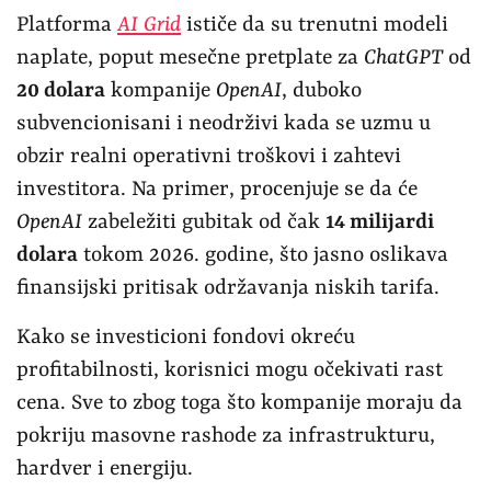
Platforma
AI Grid
ističe da su trenutni modeli
naplate, poput mesečne pretplate za
ChatGPT
od
20 dolara
kompanije
OpenAI
, duboko
subvencionisani i neodrživi kada se uzmu u
obzir realni operativni troškovi i zahtevi
investitora. Na primer, procenjuje se da će
OpenAI
zabeležiti gubitak od čak
14 milijardi
dolara
tokom 2026. godine, što jasno oslikava
finansijski pritisak održavanja niskih tarifa.
Kako se investicioni fondovi okreću
profitabilnosti, korisnici mogu očekivati rast
cena. Sve to zbog toga što kompanije moraju da
pokriju masovne rashode za infrastrukturu,
hardver i energiju.