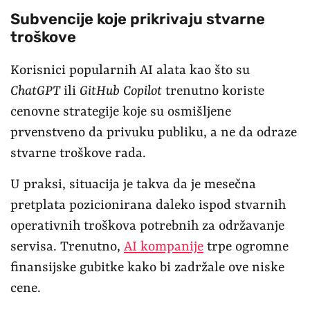
Subvencije koje prikrivaju stvarne
troškove
Korisnici popularnih AI alata kao što su
ChatGPT
ili
GitHub Copilot
trenutno koriste
cenovne strategije koje su osmišljene
prvenstveno da privuku publiku, a ne da odraze
stvarne troškove rada.
U praksi, situacija je takva da je mesečna
pretplata pozicionirana daleko ispod stvarnih
operativnih troškova potrebnih za održavanje
servisa. Trenutno,
AI kompanije
trpe ogromne
finansijske gubitke kako bi zadržale ove niske
cene.