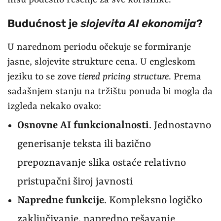
Budućnost je
slojevita AI ekonomija
?
U narednom periodu očekuje se formiranje
jasne, slojevite strukture cena. U engleskom
jeziku to se zove
tiered pricing structure
. Prema
sadašnjem stanju na tržištu ponuda bi mogla da
izgleda nekako ovako:
Osnovne AI funkcionalnosti
. Jednostavno
generisanje teksta ili bazično
prepoznavanje slika ostaće relativno
pristupačni široj javnosti
Napredne funkcije
. Kompleksno logičko
zaključivanje, napredno rešavanje