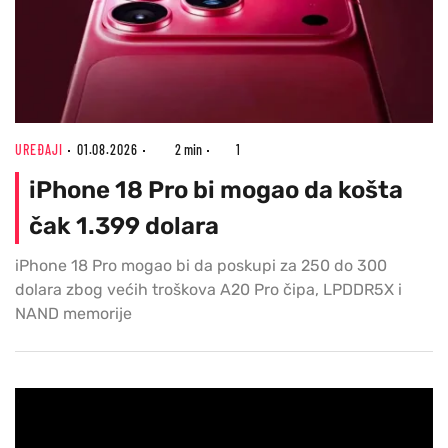
UREĐAJI
01.08.2026
2 min
1
iPhone 18 Pro bi mogao da košta
čak 1.399 dolara
iPhone 18 Pro mogao bi da poskupi za 250 do 300
dolara zbog većih troškova A20 Pro čipa, LPDDR5X i
NAND memorije