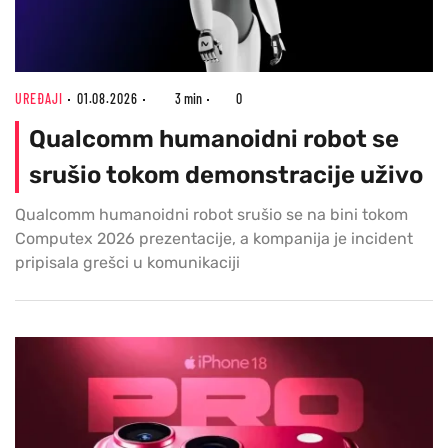
UREĐAJI
01.08.2026
3 min
0
Qualcomm humanoidni robot se
srušio tokom demonstracije uživo
Qualcomm humanoidni robot srušio se na bini tokom
Computex 2026 prezentacije, a kompanija je incident
pripisala grešci u komunikaciji