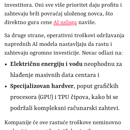
investitora. Oni sve više prioritet daju profitu i
zahtevaju brži povraćaj uloženog novca, što
direktno gura cene
AI usluga
naviše.
Sa druge strane, operativni troškovi održavanja
naprednih AI modela nastavljaju da rastu i
zahtevaju ogromne investicije. Novac odlazi na:
Električnu energiju i vodu
neophodnu za
hlađenje masivnih data centara i
Specijalizovan hardver
, poput grafičkih
procesora (GPU) i TPU čipova, kako bi se
podržali kompleksni računarski zahtevi.
Kompanije će ove rastuće troškove neminovno