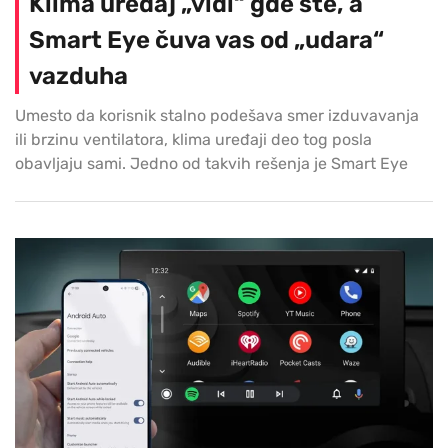
Klima uređaj „vidi“ gde ste, a
Smart Eye čuva vas od „udara“
vazduha
Umesto da korisnik stalno podešava smer izduvavanja
ili brzinu ventilatora, klima uređaji deo tog posla
obavljaju sami. Jedno od takvih rešenja je Smart Eye