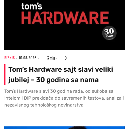
BIZNIS
01.08.2026
3 min
0
Tom’s Hardware sajt slavi veliki
jubilej – 30 godina sa nama
Tom’s Hardware slavi 30 godina rada, od sukoba sa
Intelom i DIP prekidača do savremenih testova, analiza i
nezavisnog tehnološkog novinarstva