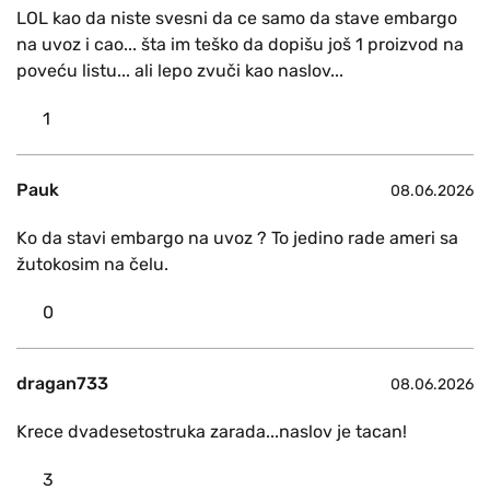
LOL kao da niste svesni da ce samo da stave embargo
na uvoz i cao... šta im teško da dopišu još 1 proizvod na
poveću listu... ali lepo zvuči kao naslov...
1
Pauk
08.06.2026
Ko da stavi embargo na uvoz ? To jedino rade ameri sa
žutokosim na čelu.
0
dragan733
08.06.2026
Krece dvadesetostruka zarada...naslov je tacan!
3