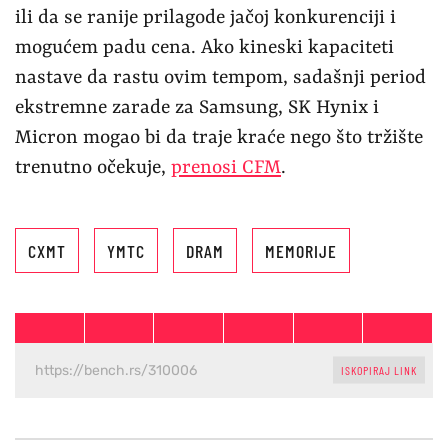
ili da se ranije prilagode jačoj konkurenciji i
mogućem padu cena. Ako kineski kapaciteti
nastave da rastu ovim tempom, sadašnji period
ekstremne zarade za Samsung, SK Hynix i
Micron mogao bi da traje kraće nego što tržište
trenutno očekuje,
prenosi CFM
.
CXMT
YMTC
DRAM
MEMORIJE
ISKOPIRAJ LINK