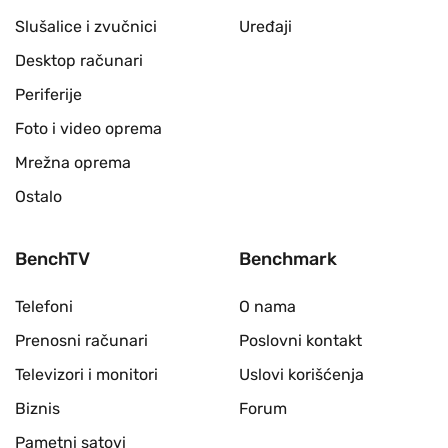
Slušalice i zvučnici
Uređaji
Desktop računari
Periferije
Foto i video oprema
Mrežna oprema
Ostalo
BenchTV
Benchmark
Telefoni
O nama
Prenosni računari
Poslovni kontakt
Televizori i monitori
Uslovi korišćenja
Biznis
Forum
Pametni satovi