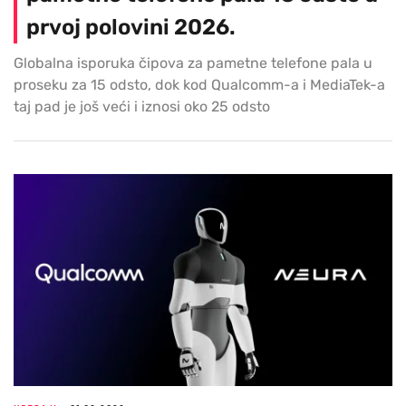
prvoj polovini 2026.
Globalna isporuka čipova za pametne telefone pala u
proseku za 15 odsto, dok kod Qualcomm-a i MediaTek-a
taj pad je još veći i iznosi oko 25 odsto