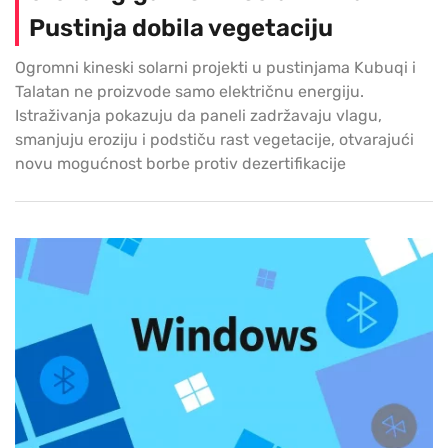
Pustinja dobila vegetaciju
Ogromni kineski solarni projekti u pustinjama Kubuqi i
Talatan ne proizvode samo električnu energiju.
Istraživanja pokazuju da paneli zadržavaju vlagu,
smanjuju eroziju i podstiču rast vegetacije, otvarajući
novu mogućnost borbe protiv dezertifikacije