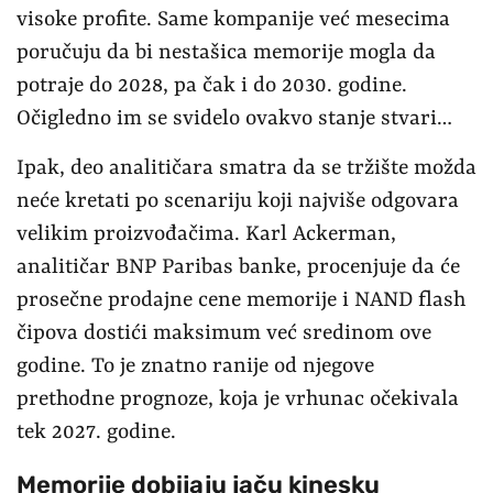
visoke profite. Same kompanije već mesecima
poručuju da bi nestašica memorije mogla da
potraje do 2028, pa čak i do 2030. godine.
Očigledno im se svidelo ovakvo stanje stvari…
Ipak, deo analitičara smatra da se tržište možda
neće kretati po scenariju koji najviše odgovara
velikim proizvođačima. Karl Ackerman,
analitičar BNP Paribas banke, procenjuje da će
prosečne prodajne cene memorije i NAND flash
čipova dostići maksimum već sredinom ove
godine. To je znatno ranije od njegove
prethodne prognoze, koja je vrhunac očekivala
tek 2027. godine.
Memorije dobijaju jaču kinesku