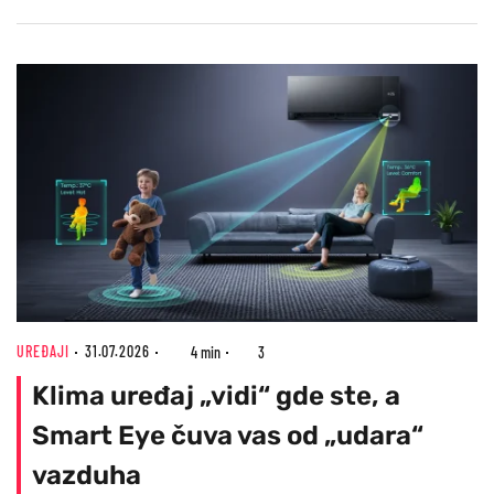
UREĐAJI
31.07.2026
4 min
3
Klima uređaj „vidi“ gde ste, a
Smart Eye čuva vas od „udara“
vazduha