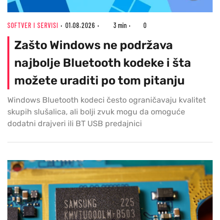
SOFTVER I SERVISI
01.08.2026
3 min
0
Zašto Windows ne podržava
najbolje Bluetooth kodeke i šta
možete uraditi po tom pitanju
Windows Bluetooth kodeci često ograničavaju kvalitet
skupih slušalica, ali bolji zvuk mogu da omoguće
dodatni drajveri ili BT USB predajnici