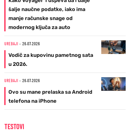
Kako Voyager 1 uspeva da i dalje
šalje naučne podatke, iako ima
manje računske snage od
modernog ključa za auto
UREĐAJI
26.07.2026
Vodič za kupovinu pametnog sata
u 2026.
UREĐAJI
26.07.2026
Ovo su mane prelaska sa Android
telefona na iPhone
TESTOVI