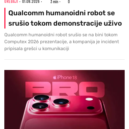
UREĐAJI
01.08.2026
3 min
0
Qualcomm humanoidni robot se
srušio tokom demonstracije uživo
Qualcomm humanoidni robot srušio se na bini tokom
Computex 2026 prezentacije, a kompanija je incident
pripisala grešci u komunikaciji