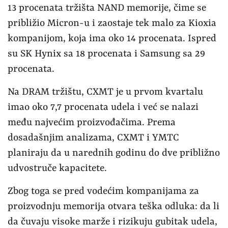
13 procenata tržišta NAND memorije, čime se
približio Micron-u i zaostaje tek malo za Kioxia
kompanijom, koja ima oko 14 procenata. Ispred
su SK Hynix sa 18 procenata i Samsung sa 29
procenata.
Na DRAM tržištu, CXMT je u prvom kvartalu
imao oko 7,7 procenata udela i već se nalazi
među najvećim proizvođačima. Prema
dosadašnjim analizama, CXMT i YMTC
planiraju da u narednih godinu do dve približno
udvostruče kapacitete.
Zbog toga se pred vodećim kompanijama za
proizvodnju memorija otvara teška odluka: da li
da čuvaju visoke marže i rizikuju gubitak udela,