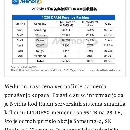
Međutim, rast cena već počinje da menja
ponašanje kupaca. Pojavile su se informacije da
je Nvidia kod Rubin serverskih sistema smanjila
količinu LPDDR5X memorije sa 55 TB na 28 TB,
što je odmah pritislo akcije Samsung-a, SK