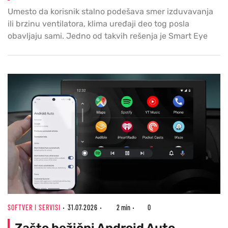
Umesto da korisnik stalno podešava smer izduvavanja
ili brzinu ventilatora, klima uređaji deo tog posla
obavljaju sami. Jedno od takvih rešenja je Smart Eye
SOFTVER I SERVISI
31.07.2026
2 min
0
Zašto bežični Android Auto