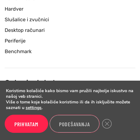
Hardver
Slušalice i zvučnici
Desktop računari
Periferije
Benchmark
Ostani u toku!
Koristimo kolačiće kako bismo vam pružili najbolje iskustvo na
našoj veb stranici.
Prijavi se na newsletter listu i jednom nedeljno cemo ti
Više o tome koje kolačiće koristimo ili da ih isključite možete
poslati email sa najnovijim testovima i vestima iz sveta
saznati u
settings
.
tehnologije.
Close GDPR Cook
PRIHVATAM
PODEŠAVANJA
PRIJAVI SE