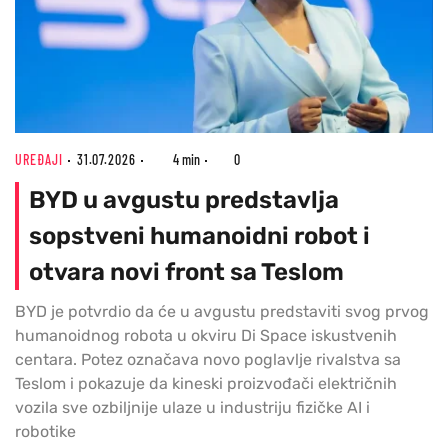
UREĐAJI
31.07.2026
4 min
0
BYD u avgustu predstavlja
sopstveni humanoidni robot i
otvara novi front sa Teslom
BYD je potvrdio da će u avgustu predstaviti svog prvog
humanoidnog robota u okviru Di Space iskustvenih
centara. Potez označava novo poglavlje rivalstva sa
Teslom i pokazuje da kineski proizvođači električnih
vozila sve ozbiljnije ulaze u industriju fizičke AI i
robotike