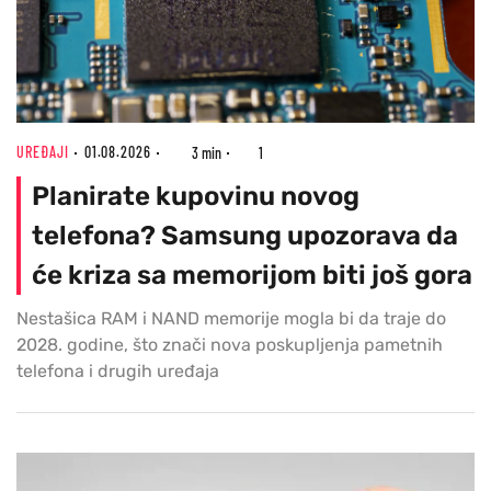
UREĐAJI
01.08.2026
3 min
1
Planirate kupovinu novog
telefona? Samsung upozorava da
će kriza sa memorijom biti još gora
Nestašica RAM i NAND memorije mogla bi da traje do
2028. godine, što znači nova poskupljenja pametnih
telefona i drugih uređaja