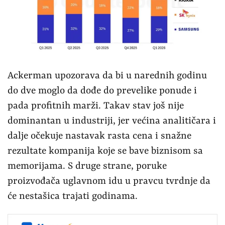
Ackerman upozorava da bi u narednih godinu
do dve moglo da dođe do prevelike ponude i
pada profitnih marži. Takav stav još nije
dominantan u industriji, jer većina analitičara i
dalje očekuje nastavak rasta cena i snažne
rezultate kompanija koje se bave biznisom sa
memorijama. S druge strane, poruke
proizvođača uglavnom idu u pravcu tvrdnje da
će nestašica trajati godinama.