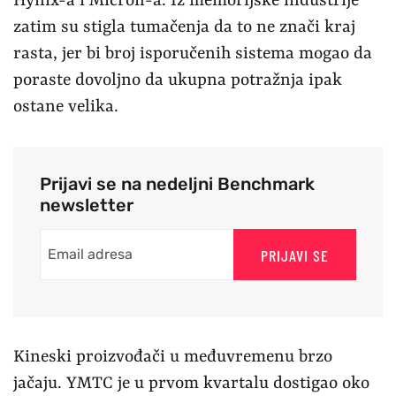
Hynix-a i Micron-a. Iz memorijske industrije
zatim su stigla tumačenja da to ne znači kraj
rasta, jer bi broj isporučenih sistema mogao da
poraste dovoljno da ukupna potražnja ipak
ostane velika.
Prijavi se na nedeljni Benchmark
newsletter
PRIJAVI SE
Kineski proizvođači u međuvremenu brzo
jačaju. YMTC je u prvom kvartalu dostigao oko