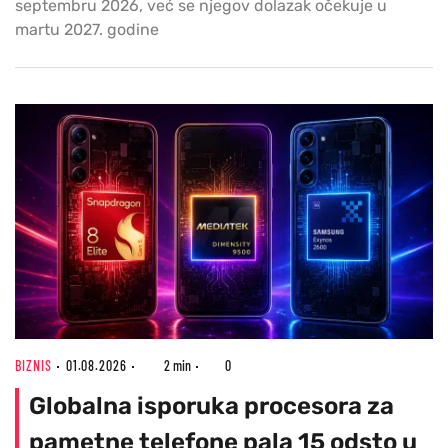
septembru 2026, već se njegov dolazak očekuje u
martu 2027. godine
BIZNIS
01.08.2026
2 min
0
Globalna isporuka procesora za
pametne telefone pala 15 odsto u