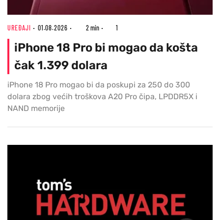
UREĐAJI
01.08.2026
2 min
1
iPhone 18 Pro bi mogao da košta
čak 1.399 dolara
iPhone 18 Pro mogao bi da poskupi za 250 do 300
dolara zbog većih troškova A20 Pro čipa, LPDDR5X i
NAND memorije