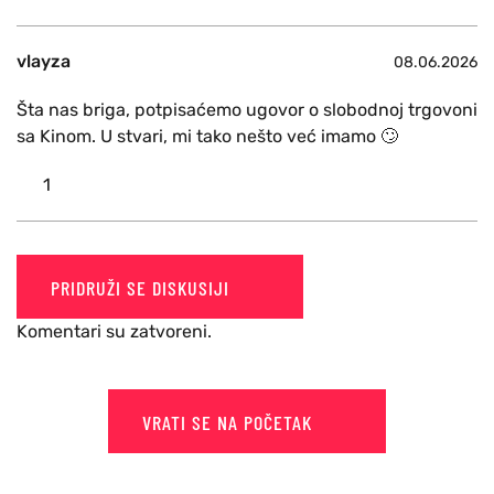
vlayza
08.06.2026
Šta nas briga, potpisaćemo ugovor o slobodnoj trgovoni
sa Kinom. U stvari, mi tako nešto već imamo 🙄
1
PRIDRUŽI SE DISKUSIJI
Komentari su zatvoreni.
VRATI SE NA POČETAK