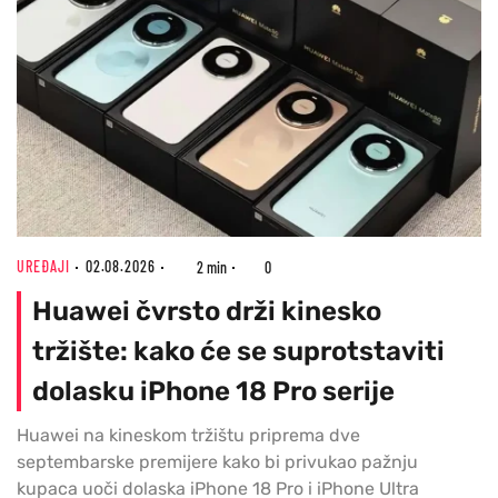
UREĐAJI
02.08.2026
2 min
0
Huawei čvrsto drži kinesko
tržište: kako će se suprotstaviti
dolasku iPhone 18 Pro serije
Huawei na kineskom tržištu priprema dve
septembarske premijere kako bi privukao pažnju
kupaca uoči dolaska iPhone 18 Pro i iPhone Ultra