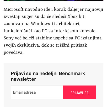
Microsoft navodno ide i korak dalje jer najnoviji
izveštaji sugerišu da će sledeći Xbox biti
zasnovan na Windows 11 arhitekturi,
funkcionišući kao PC sa interfejsom konzole.
Sony već beleži stabilne uspehe sa PC izdanjima
svojih ekskluziva, dok se tržišni pritisak
povećava.
Prijavi se na nedeljni Benchmark
newsletter
PRIJAVI SE