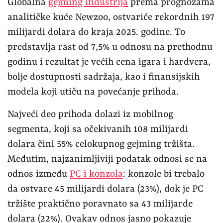
Globalna
gejming industrija
prema prognozama
analitičke kuće Newzoo, ostvariće rekordnih 197
milijardi dolara do kraja 2025. godine. To
predstavlja rast od 7,5% u odnosu na prethodnu
godinu i rezultat je većih cena igara i hardvera,
bolje dostupnosti sadržaja, kao i finansijskih
modela koji utiču na povećanje prihoda.
Najveći deo prihoda dolazi iz mobilnog
segmenta, koji sa očekivanih 108 milijardi
dolara čini 55% celokupnog gejming tržišta.
Međutim, najzanimljiviji podatak odnosi se na
odnos između
PC i konzola
: konzole bi trebalo
da ostvare 45 milijardi dolara (23%), dok je PC
tržište praktično poravnato sa 43 milijarde
dolara (22%). Ovakav odnos jasno pokazuje