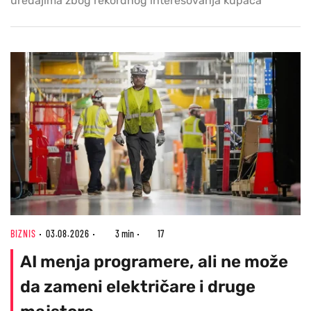
uređajima zbog rekordnog interesovanja kupaca
BIZNIS
03.08.2026
3 min
17
AI menja programere, ali ne može
da zameni električare i druge