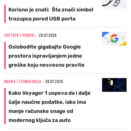
Korisno je znati: Šta znači simbol
trozupca pored USB porta
SOFTVER I SERVISI
28.07.2026
Oslobodite gigabajte Google
prostora ispravljanjem jedne
greške koju nesvesno pravite
NAUKA I TEHNOLOGIJA
28.07.2026
Kako Voyager 1 uspeva da i dalje
šalje naučne podatke, iako ima
manje računske snage od
modernog ključa za auto