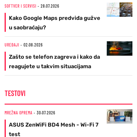
SOFTVER I SERVISI
28.07.2026
Kako Google Maps predviđa gužve
u saobraćaju?
UREĐAJI
02.08.2026
Zašto se telefon zagreva i kako da
reagujete u takvim situacijama
TESTOVI
MREŽNA OPREMA
30.07.2026
ASUS ZenWiFi BD4 Mesh - Wi-Fi 7
test