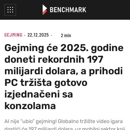
GEJMING
22.12.2025
2 min
Gejming će 2025. godine
doneti rekordnih 197
milijardi dolara, a prihodi
PC tržišta gotovo
izjednačeni sa
konzolama
AI nije “ubio” gejming! Globalno tržište video igara
dostići će 197 milijardi dolara, uz mobilni sektor koji