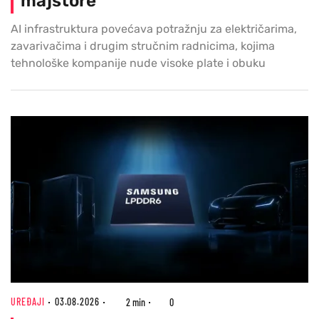
majstore
AI infrastruktura povećava potražnju za električarima,
zavarivačima i drugim stručnim radnicima, kojima
tehnološke kompanije nude visoke plate i obuku
UREĐAJI
03.08.2026
2 min
0