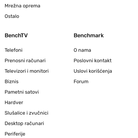
Mrežna oprema
Ostalo
BenchTV
Benchmark
Telefoni
O nama
Prenosni računari
Poslovni kontakt
Televizori i monitori
Uslovi korišćenja
Biznis
Forum
Pametni satovi
Hardver
Slušalice i zvučnici
Desktop računari
Periferije