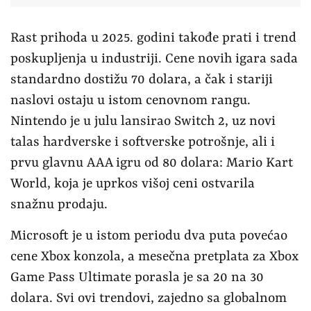
Rast prihoda u 2025. godini takođe prati i trend
poskupljenja u industriji. Cene novih igara sada
standardno dostižu 70 dolara, a čak i stariji
naslovi ostaju u istom cenovnom rangu.
Nintendo je u julu lansirao Switch 2, uz novi
talas hardverske i softverske potrošnje, ali i
prvu glavnu AAA igru od 80 dolara: Mario Kart
World, koja je uprkos višoj ceni ostvarila
snažnu prodaju.
Microsoft je u istom periodu dva puta povećao
cene Xbox konzola, a mesečna pretplata za Xbox
Game Pass Ultimate porasla je sa 20 na 30
dolara. Svi ovi trendovi, zajedno sa globalnom