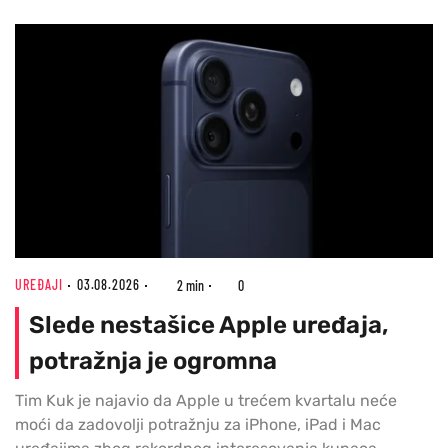
UREĐAJI
03.08.2026
2 min
0
Slede nestašice Apple uređaja,
potražnja je ogromna
Tim Kuk je najavio da Apple u trećem kvartalu neće
moći da zadovolji potražnju za iPhone, iPad i Mac