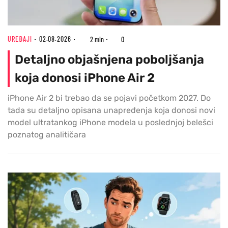
UREĐAJI
02.08.2026
2 min
0
Detaljno objašnjena poboljšanja
koja donosi iPhone Air 2
iPhone Air 2 bi trebao da se pojavi početkom 2027. Do
tada su detaljno opisana unapređenja koja donosi novi
model ultratankog iPhone modela u poslednjoj belešci
poznatog analitičara