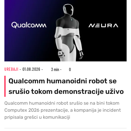
UREĐAJI
01.08.2026
3 min
0
Qualcomm humanoidni robot se
srušio tokom demonstracije uživo
Qualcomm humanoidni robot srušio se na bini tokom
Computex 2026 prezentacije, a kompanija je incident
pripisala grešci u komunikaciji