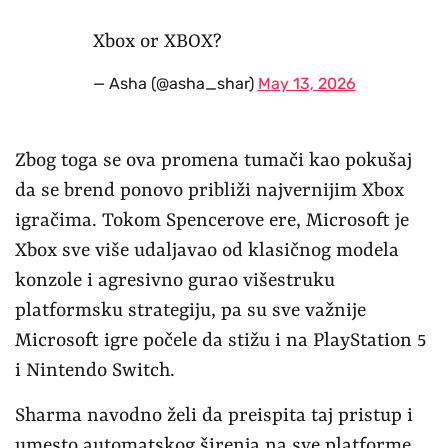
Xbox or XBOX?
— Asha (@asha_shar)
May 13, 2026
Zbog toga se ova promena tumači kao pokušaj
da se brend ponovo približi najvernijim Xbox
igračima. Tokom Spencerove ere, Microsoft je
Xbox sve više udaljavao od klasičnog modela
konzole i agresivno gurao višestruku
platformsku strategiju, pa su sve važnije
Microsoft igre počele da stižu i na PlayStation 5
i Nintendo Switch.
Sharma navodno želi da preispita taj pristup i
umesto automatskog širenja na sve platforme