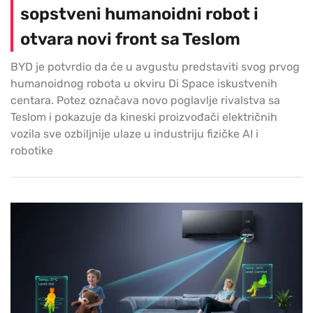
sopstveni humanoidni robot i
otvara novi front sa Teslom
BYD je potvrdio da će u avgustu predstaviti svog prvog
humanoidnog robota u okviru Di Space iskustvenih
centara. Potez označava novo poglavlje rivalstva sa
Teslom i pokazuje da kineski proizvođači električnih
vozila sve ozbiljnije ulaze u industriju fizičke AI i
robotike