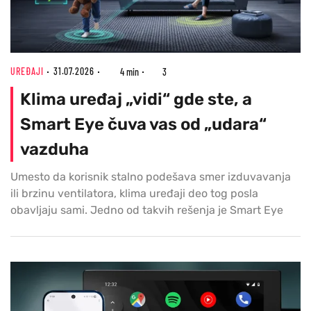
UREĐAJI
31.07.2026
4 min
3
Klima uređaj „vidi“ gde ste, a
Smart Eye čuva vas od „udara“
vazduha
Umesto da korisnik stalno podešava smer izduvavanja
ili brzinu ventilatora, klima uređaji deo tog posla
obavljaju sami. Jedno od takvih rešenja je Smart Eye