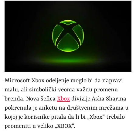
Microsoft Xbox odeljenje moglo bi da napravi
malu, ali simbolički veoma važnu promenu
brenda. Nova šefica
Xbox
divizije Asha Sharma
pokrenula je anketu na društvenim mrežama u
kojoj je korisnike pitala da li bi „Xbox“ trebalo
promeniti u veliko „XBOX“.