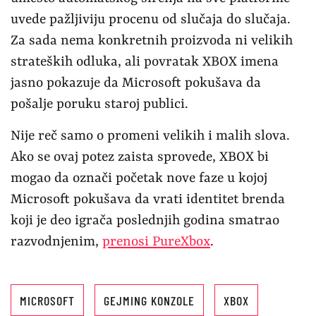
uvede pažljiviju procenu od slučaja do slučaja.
Za sada nema konkretnih proizvoda ni velikih
strateških odluka, ali povratak XBOX imena
jasno pokazuje da Microsoft pokušava da
pošalje poruku staroj publici.
Nije reč samo o promeni velikih i malih slova.
Ako se ovaj potez zaista sprovede, XBOX bi
mogao da označi početak nove faze u kojoj
Microsoft pokušava da vrati identitet brenda
koji je deo igrača poslednjih godina smatrao
razvodnjenim,
prenosi PureXbox
.
MICROSOFT
GEJMING KONZOLE
XBOX