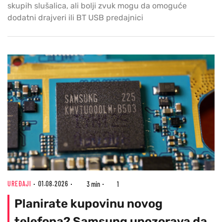
skupih slušalica, ali bolji zvuk mogu da omoguće
dodatni drajveri ili BT USB predajnici
UREĐAJI
01.08.2026
3 min
1
Planirate kupovinu novog
telefona? Samsung upozorava da