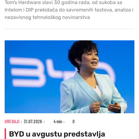
Tom’s Hardware slavi 30 godina rada, od sukoba sa
Intelom i DIP prekidača do savremenih testova, analiza i
nezavisnog tehnološkog novinarstva
UREĐAJI
31.07.2026
4 min
0
BYD u avgustu predstavlja