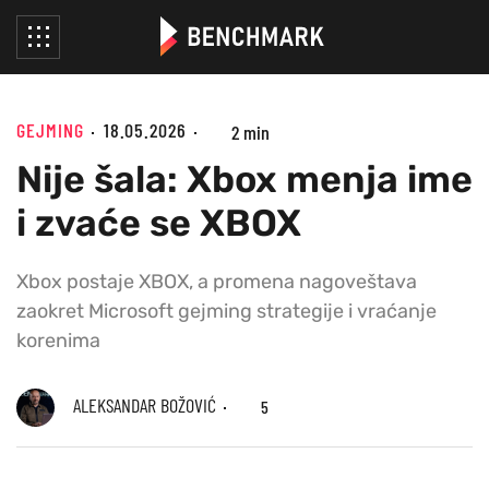
GEJMING
18.05.2026
2 min
Nije šala: Xbox menja ime
i zvaće se XBOX
Xbox postaje XBOX, a promena nagoveštava
zaokret Microsoft gejming strategije i vraćanje
korenima
ALEKSANDAR BOŽOVIĆ
5