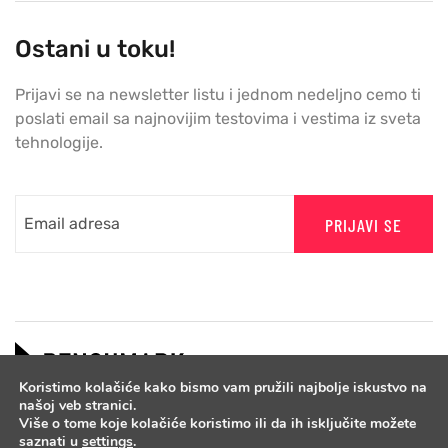
Ostani u toku!
Prijavi se na newsletter listu i jednom nedeljno cemo ti
poslati email sa najnovijim testovima i vestima iz sveta
tehnologije.
PRIJAVI SE
Koristimo kolačiće kako bismo vam pružili najbolje iskustvo na
našoj veb stranici.
Više o tome koje kolačiće koristimo ili da ih isključite možete
saznati u
settings
.