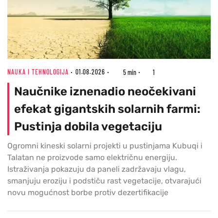
NAUKA I TEHNOLOGIJA
01.08.2026
5 min
1
Naučnike iznenadio neočekivani
efekat gigantskih solarnih farmi:
Pustinja dobila vegetaciju
Ogromni kineski solarni projekti u pustinjama Kubuqi i
Talatan ne proizvode samo električnu energiju.
Istraživanja pokazuju da paneli zadržavaju vlagu,
smanjuju eroziju i podstiču rast vegetacije, otvarajući
novu mogućnost borbe protiv dezertifikacije