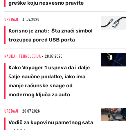
greške koju nesvesno pravite
UREĐAJI
31.07.2026
Korisno je znati: Šta znači simbol
trozupca pored USB porta
NAUKA I TEHNOLOGIJA
28.07.2026
Kako Voyager 1 uspeva da i dalje
šalje naučne podatke, iako ima
manje računske snage od
modernog ključa za auto
UREĐAJI
26.07.2026
Vodič za kupovinu pametnog sata