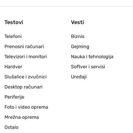
Testovi
Vesti
Telefoni
Biznis
Prenosni računari
Gejming
Televizori i monitori
Nauka i tehnologija
Hardver
Softver i servisi
Slušalice i zvučnici
Uređaji
Desktop računari
Periferije
Foto i video oprema
Mrežna oprema
Ostalo