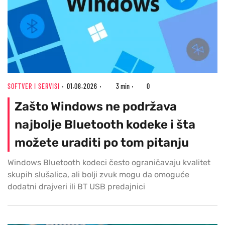
SOFTVER I SERVISI
01.08.2026
3 min
0
Zašto Windows ne podržava
najbolje Bluetooth kodeke i šta
možete uraditi po tom pitanju
Windows Bluetooth kodeci često ograničavaju kvalitet
skupih slušalica, ali bolji zvuk mogu da omoguće
dodatni drajveri ili BT USB predajnici