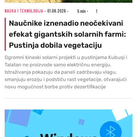
NAUKA I TEHNOLOGIJA
01.08.2026
5 min
1
Naučnike iznenadio neočekivani
efekat gigantskih solarnih farmi:
Pustinja dobila vegetaciju
Ogromni kineski solarni projekti u pustinjama Kubuqi i
Talatan ne proizvode samo električnu energiju.
Istraživanja pokazuju da paneli zadržavaju vlagu,
smanjuju eroziju i podstiču rast vegetacije, otvarajući
novu mogućnost borbe protiv dezertifikacije