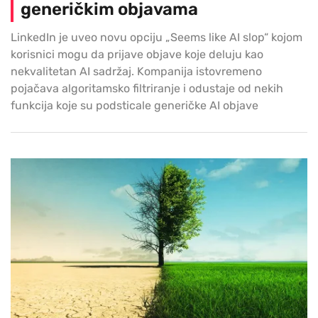
generičkim objavama
LinkedIn je uveo novu opciju „Seems like AI slop“ kojom
korisnici mogu da prijave objave koje deluju kao
nekvalitetan AI sadržaj. Kompanija istovremeno
pojačava algoritamsko filtriranje i odustaje od nekih
funkcija koje su podsticale generičke AI objave