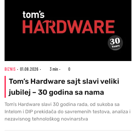
BIZNIS
01.08.2026
3 min
0
Tom’s Hardware sajt slavi veliki
jubilej – 30 godina sa nama
Tom’s Hardware slavi 30 godina rada, od sukoba sa
Intelom i DIP prekidača do savremenih testova, analiza i
nezavisnog tehnološkog novinarstva