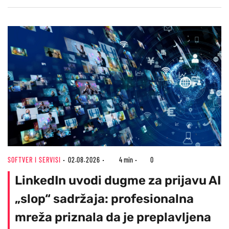
SOFTVER I SERVISI
02.08.2026
4 min
0
LinkedIn uvodi dugme za prijavu AI
„slop“ sadržaja: profesionalna
mreža priznala da je preplavljena