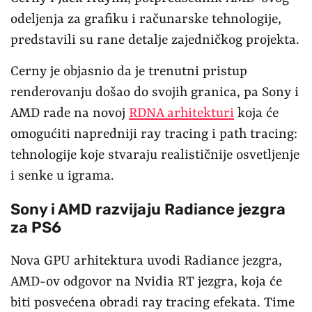
odeljenja za grafiku i računarske tehnologije,
predstavili su rane detalje zajedničkog projekta.
Cerny je objasnio da je trenutni pristup
renderovanju došao do svojih granica, pa Sony i
AMD rade na novoj
RDNA arhitekturi
koja će
omogućiti napredniji ray tracing i path tracing:
tehnologije koje stvaraju realističnije osvetljenje
i senke u igrama.
Sony i AMD razvijaju Radiance jezgra
za PS6
Nova GPU arhitektura uvodi Radiance jezgra,
AMD-ov odgovor na Nvidia RT jezgra, koja će
biti posvećena obradi ray tracing efekata. Time