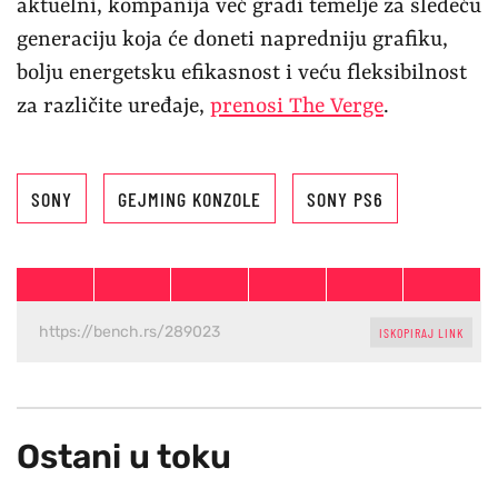
aktuelni, kompanija već gradi temelje za sledeću
generaciju koja će doneti napredniju grafiku,
bolju energetsku efikasnost i veću fleksibilnost
za različite uređaje,
prenosi The Verge
.
SONY
GEJMING KONZOLE
SONY PS6
ISKOPIRAJ LINK
Ostani u toku