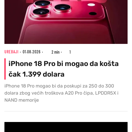
UREĐAJI
01.08.2026
2 min
1
iPhone 18 Pro bi mogao da košta
čak 1.399 dolara
iPhone 18 Pro mogao bi da poskupi za 250 do 300
dolara zbog većih troškova A20 Pro čipa, LPDDR5X i
NAND memorije