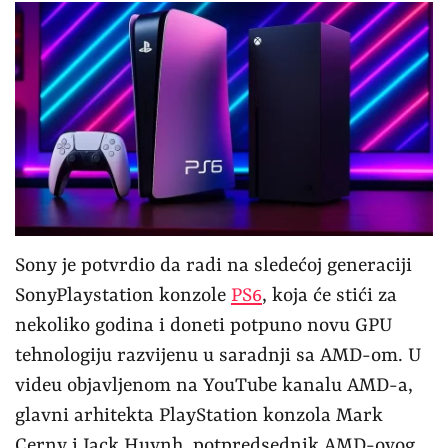
Sony je potvrdio da radi na sledećoj generaciji
SonyPlaystation konzole
PS6
, koja će stići za
nekoliko godina i doneti potpuno novu GPU
tehnologiju razvijenu u saradnji sa AMD-om. U
videu objavljenom na YouTube kanalu AMD-a,
glavni arhitekta PlayStation konzola Mark
Cerny i Jack Huynh, potpredsednik AMD-ovog