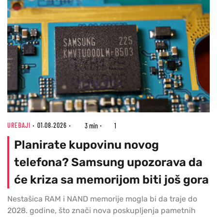
UREĐAJI
01.08.2026
3 min
1
Planirate kupovinu novog
telefona? Samsung upozorava da
će kriza sa memorijom biti još gora
Nestašica RAM i NAND memorije mogla bi da traje do
2028. godine, što znači nova poskupljenja pametnih