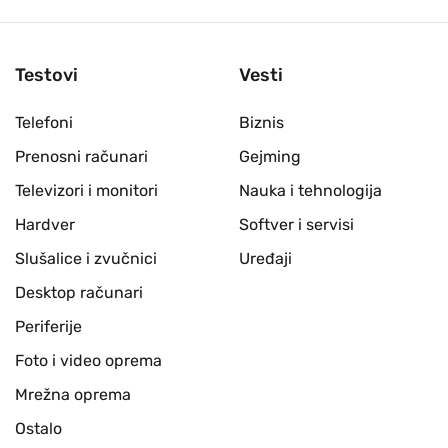
Testovi
Vesti
Telefoni
Biznis
Prenosni računari
Gejming
Televizori i monitori
Nauka i tehnologija
Hardver
Softver i servisi
Slušalice i zvučnici
Uređaji
Desktop računari
Periferije
Foto i video oprema
Mrežna oprema
Ostalo