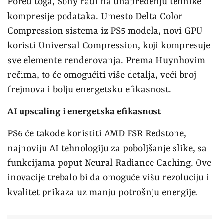
Pored toga, Sony radi na unapređenju tehnike
kompresije podataka. Umesto Delta Color
Compression sistema iz PS5 modela, novi GPU
koristi Universal Compression, koji kompresuje
sve elemente renderovanja. Prema Huynhovim
rečima, to će omogućiti više detalja, veći broj
frejmova i bolju energetsku efikasnost.
AI upscaling i energetska efikasnost
PS6 će takođe koristiti AMD FSR Redstone,
najnoviju AI tehnologiju za poboljšanje slike, sa
funkcijama poput Neural Radiance Caching. Ove
inovacije trebalo bi da omoguće višu rezoluciju i
kvalitet prikaza uz manju potrošnju energije.