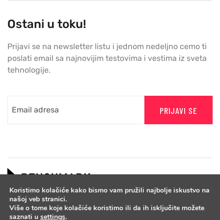
Ostani u toku!
Prijavi se na newsletter listu i jednom nedeljno cemo ti
poslati email sa najnovijim testovima i vestima iz sveta
tehnologije.
PRIJAVI SE
Koristimo kolačiće kako bismo vam pružili najbolje iskustvo na
našoj veb stranici.
Više o tome koje kolačiće koristimo ili da ih isključite možete
saznati u
settings
.