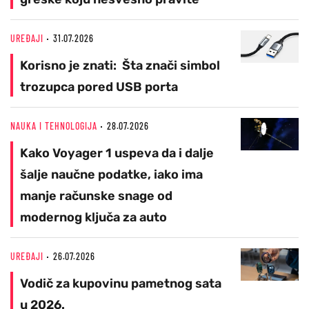
UREĐAJI
31.07.2026
Korisno je znati: Šta znači simbol
trozupca pored USB porta
NAUKA I TEHNOLOGIJA
28.07.2026
Kako Voyager 1 uspeva da i dalje
šalje naučne podatke, iako ima
manje računske snage od
modernog ključa za auto
UREĐAJI
26.07.2026
Vodič za kupovinu pametnog sata
u 2026.