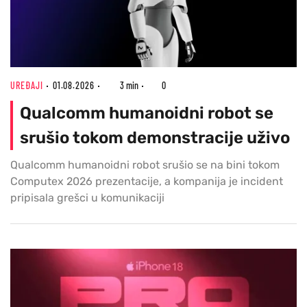
UREĐAJI
01.08.2026
3 min
0
Qualcomm humanoidni robot se
srušio tokom demonstracije uživo
Qualcomm humanoidni robot srušio se na bini tokom
Computex 2026 prezentacije, a kompanija je incident
pripisala grešci u komunikaciji