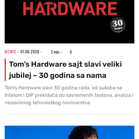
BIZNIS
01.08.2026
3 min
0
Tom’s Hardware sajt slavi veliki
jubilej – 30 godina sa nama
Tom’s Hardware slavi 30 godina rada, od sukoba sa
Intelom i DIP prekidača do savremenih testova, analiza i
nezavisnog tehnološkog novinarstva