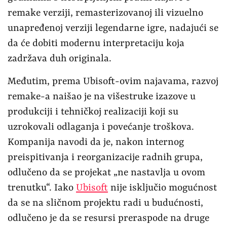
remake verziji, remasterizovanoj ili vizuelno
unapređenoj verziji legendarne igre, nadajući se
da će dobiti modernu interpretaciju koja
zadržava duh originala.
Međutim, prema Ubisoft-ovim najavama, razvoj
remake-a naišao je na višestruke izazove u
produkciji i tehničkoj realizaciji koji su
uzrokovali odlaganja i povećanje troškova.
Kompanija navodi da je, nakon internog
preispitivanja i reorganizacije radnih grupa,
odlučeno da se projekat „ne nastavlja u ovom
trenutku“. Iako
Ubisoft
nije isključio mogućnost
da se na sličnom projektu radi u budućnosti,
odlučeno je da se resursi preraspode na druge