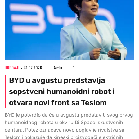
UREĐAJI
31.07.2026
4 min
0
BYD u avgustu predstavlja
sopstveni humanoidni robot i
otvara novi front sa Teslom
BYD je potvrdio da će u avgustu predstaviti svog prvog
humanoidnog robota u okviru Di Space iskustvenih
centara. Potez označava novo poglavlje rivalstva sa
Teslom i pokazuje da kineski proizvođači električnih