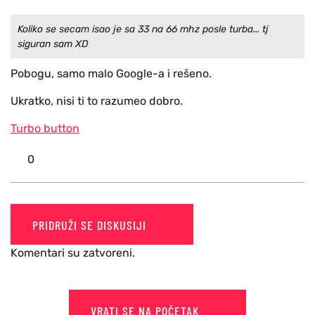
Koliko se secam isao je sa 33 na 66 mhz posle turba... tj
siguran sam XD
Pobogu, samo malo Google-a i rešeno.
Ukratko, nisi ti to razumeo dobro.
Turbo button
0
PRIDRUŽI SE DISKUSIJI
Komentari su zatvoreni.
VRATI SE NA POČETAK