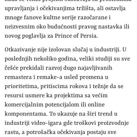
upravljanja i očekivanjima tržišta, ali ostavlja
mnoge fanove kultne serije razočarane i
neizvesnim oko budućnosti pravog nastavka ili
novog poglavlja za Prince of Persia.
Otkazivanje nije izolovan slučaj u industriji. U
poslednjih nekoliko godina, veliki studiji su sve
češće prekidali razvoj dugo najavljivanih
remastera i remake-a usled promena u
prioritetima, pritiscima rokova i težnje da se
resursi usmere ka projektima sa većim
komercijalnim potencijalom ili online
komponentama. To ukazuje na širi trend u
industriji video-igara gde troškovi proizvodnje
rastu, a potrošačka očekivanja postaju sve