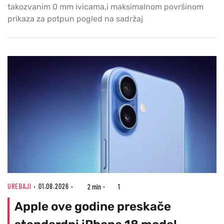
takozvanim 0 mm ivicama,i maksimalnom površinom
prikaza za potpun pogled na sadržaj
UREĐAJI
01.08.2026
2 min
1
Apple ove godine preskače