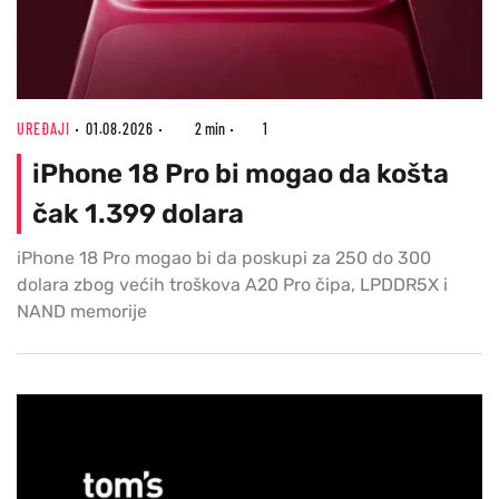
UREĐAJI
01.08.2026
2 min
1
iPhone 18 Pro bi mogao da košta
čak 1.399 dolara
iPhone 18 Pro mogao bi da poskupi za 250 do 300
dolara zbog većih troškova A20 Pro čipa, LPDDR5X i
NAND memorije