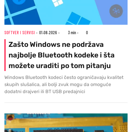
SOFTVER I SERVISI
01.08.2026
3 min
0
Zašto Windows ne podržava
najbolje Bluetooth kodeke i šta
možete uraditi po tom pitanju
Windows Bluetooth kodeci često ograničavaju kvalitet
skupih slušalica, ali bolji zvuk mogu da omoguće
dodatni drajveri ili BT USB predajnici