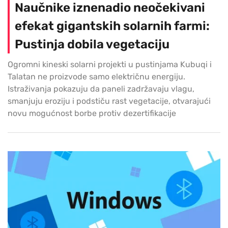
Naučnike iznenadio neočekivani
efekat gigantskih solarnih farmi:
Pustinja dobila vegetaciju
Ogromni kineski solarni projekti u pustinjama Kubuqi i
Talatan ne proizvode samo električnu energiju.
Istraživanja pokazuju da paneli zadržavaju vlagu,
smanjuju eroziju i podstiču rast vegetacije, otvarajući
novu mogućnost borbe protiv dezertifikacije