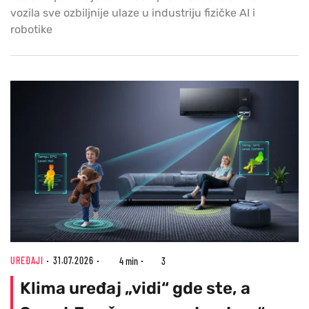
vozila sve ozbiljnije ulaze u industriju fizičke AI i
robotike
UREĐAJI
31.07.2026
4 min
3
Klima uređaj „vidi“ gde ste, a