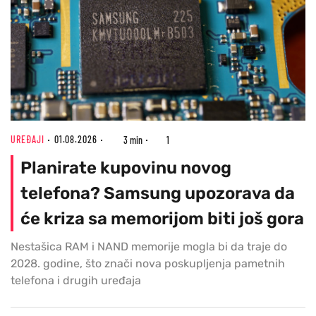
UREĐAJI
01.08.2026
3 min
1
Planirate kupovinu novog
telefona? Samsung upozorava da
će kriza sa memorijom biti još gora
Nestašica RAM i NAND memorije mogla bi da traje do
2028. godine, što znači nova poskupljenja pametnih
telefona i drugih uređaja