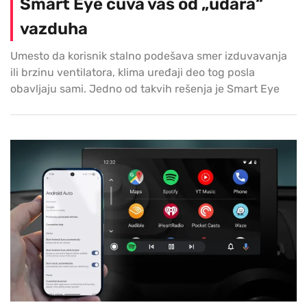
Smart Eye čuva vas od „udara“
vazduha
Umesto da korisnik stalno podešava smer izduvavanja
ili brzinu ventilatora, klima uređaji deo tog posla
obavljaju sami. Jedno od takvih rešenja je Smart Eye