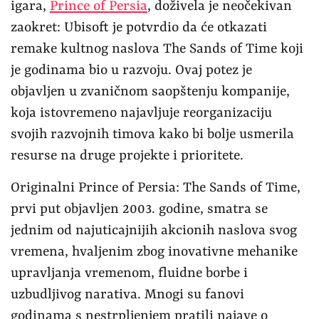
igara,
Prince of Persia
, doživela je neočekivan
zaokret: Ubisoft je potvrdio da će otkazati
remake kultnog naslova The Sands of Time koji
je godinama bio u razvoju. Ovaj potez je
objavljen u zvaničnom saopštenju kompanije,
koja istovremeno najavljuje reorganizaciju
svojih razvojnih timova kako bi bolje usmerila
resurse na druge projekte i prioritete.
Originalni Prince of Persia: The Sands of Time,
prvi put objavljen 2003. godine, smatra se
jednim od najuticajnijih akcionih naslova svog
vremena, hvaljenim zbog inovativne mehanike
upravljanja vremenom, fluidne borbe i
uzbudljivog narativa. Mnogi su fanovi
godinama s nestrpljenjem pratili najave o