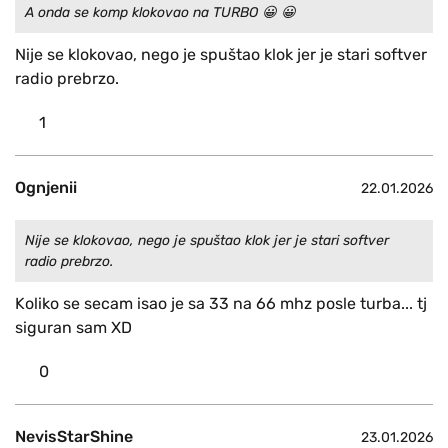
A onda se komp klokovao na TURBO 😀 😀
Nije se klokovao, nego je spuštao klok jer je stari softver
radio prebrzo.
1
Ognjenii
22.01.2026
Nije se klokovao, nego je spuštao klok jer je stari softver
radio prebrzo.
Koliko se secam isao je sa 33 na 66 mhz posle turba... tj
siguran sam XD
0
NevisStarShine
23.01.2026