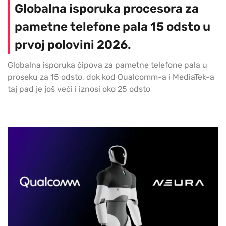
Globalna isporuka procesora za
pametne telefone pala 15 odsto u
prvoj polovini 2026.
Globalna isporuka čipova za pametne telefone pala u
proseku za 15 odsto, dok kod Qualcomm-a i MediaTek-a
taj pad je još veći i iznosi oko 25 odsto