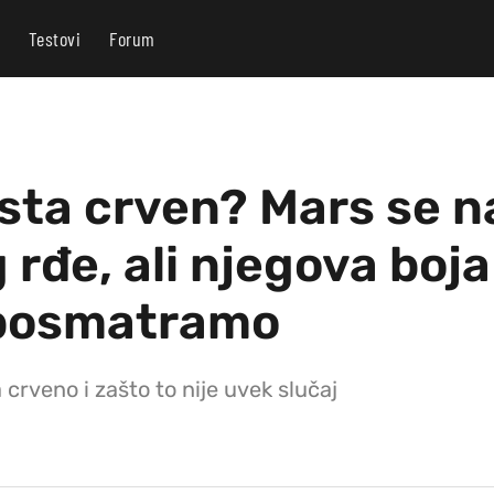
Testovi
Forum
aista crven? Mars se 
rđe, ali njegova boja 
 posmatramo
 crveno i zašto to nije uvek slučaj