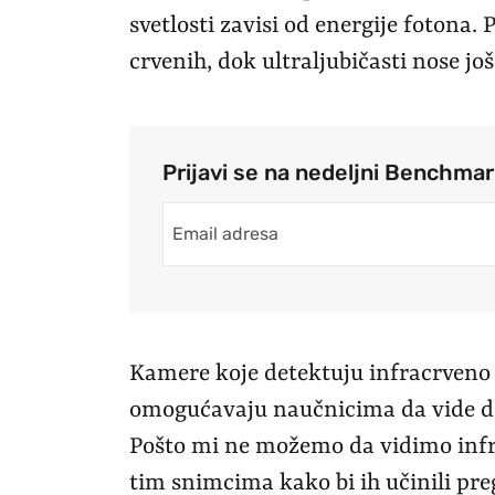
svetlosti zavisi od energije fotona. P
crvenih, dok ultraljubičasti nose još
Prijavi se na nedeljni Benchma
Kamere koje detektuju infracrveno s
omogućavaju naučnicima da vide det
Pošto mi ne možemo da vidimo infra
tim snimcima kako bi ih učinili pre