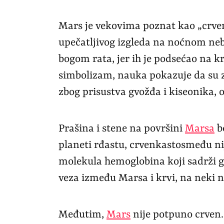
Mars je vekovima poznat kao „crven
upečatljivog izgleda na noćnom nebu
bogom rata, jer ih je podsećao na k
simbolizam, nauka pokazuje da su z
zbog prisustva gvožđa i kiseonika, 
Prašina i stene na površini
Marsa
b
planeti rđastu, crvenkastosmeđu ni
molekula hemoglobina koji sadrži 
veza između Marsa i krvi, na neki 
Međutim,
Mars
nije potpuno crven. 