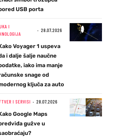
pored USB porta
UKA I
28.07.2026
HNOLOGIJA
Kako Voyager 1 uspeva
da i dalje šalje naučne
podatke, iako ima manje
računske snage od
modernog ključa za auto
FTVER I SERVISI
28.07.2026
Kako Google Maps
predviđa gužve u
saobraćaju?