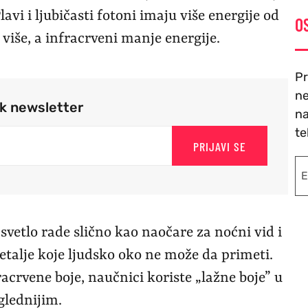
lavi i ljubičasti fotoni imaju više energije od
O
 više, a infracrveni manje energije.
Pr
ne
rk newsletter
na
te
PRIJAVI SE
vetlo rade slično kao naočare za noćni vid i
alje koje ljudsko oko ne može da primeti.
crvene boje, naučnici koriste „lažne boje” u
glednijim.