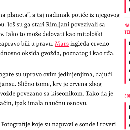
a planeta”, a taj nadimak potiče iz njegovog
. Još su ga stari Rimljani povezivali sa
NA
TE
rv. Iako to može delovati kao mitološki
apravo bili u pravu.
Mars
izgleda crveno
odnosno oksida gvožđa, poznatog i kao rđa.
ogate su upravo ovim jedinjenjima, dajući
jansu. Slično tome, krv je crvena zbog
gvožđe povezano sa kiseonikom. Tako da je
SO
način, ipak imala naučnu osnovu.
Fotografije koje su napravile sonde i roveri