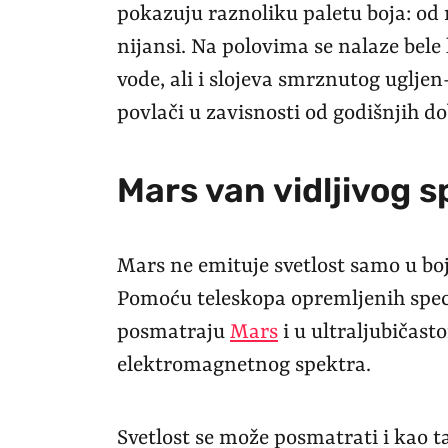
pokazuju raznoliku paletu boja: od
nijansi. Na polovima se nalaze bele
vode, ali i slojeva smrznutog ugljen-
povlači u zavisnosti od godišnjih do
Mars van vidljivog s
Mars ne emituje svetlost samo u b
Pomoću teleskopa opremljenih spe
posmatraju
Mars
i u ultraljubičas
elektromagnetnog spektra.
Svetlost se može posmatrati i kao ta