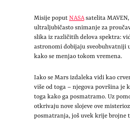
Misije poput
NASA
satelita MAVEN, k
ultraljubičasto snimanje za prou
slika iz različitih delova spektra: vi
astronomi dobijaju sveobuhvatniji u
kako se menjao tokom vremena.
Iako se Mars izdaleka vidi kao crve
više od toga – njegova površina je 
toga kako ga posmatramo. Uz pomoć 
otkrivaju nove slojeve ove misterio
posmatranja, još uvek krije brojne 