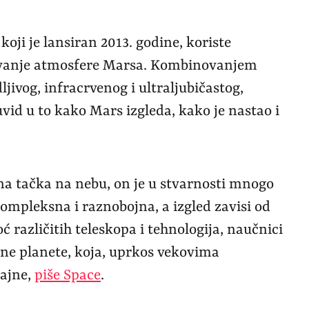
oji je lansiran 2013. godine, koriste
čavanje atmosfere Marsa. Kombinovanjem
dljivog, infracrvenog i ultraljubičastog,
vid u to kako Mars izgleda, kako je nastao i
na tačka na nebu, on je u stvarnosti mnogo
kompleksna i raznobojna, a izgled zavisi od
različitih teleskopa i tehnologija, naučnici
zne planete, koja, uprkos vekovima
tajne,
piše Space
.