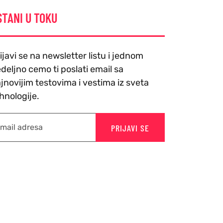
STANI U TOKU
ijavi se na newsletter listu i jednom
deljno cemo ti poslati email sa
jnovijim testovima i vestima iz sveta
hnologije.
PRIJAVI SE