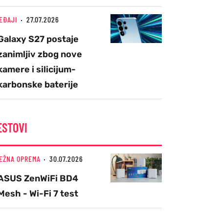
EĐAJI
27.07.2026
Galaxy S27 postaje
zanimljiv zbog nove
kamere i silicijum-
karbonske baterije
ESTOVI
EŽNA OPREMA
30.07.2026
ASUS ZenWiFi BD4
Mesh - Wi-Fi 7 test