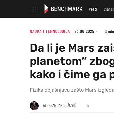
Vesti
Članci
NAUKA I TEHNOLOGIJA
23.06.2025
3 min
Da li je Mars z
planetom” zbog 
kako i čime ga
Fizika objašnjava zašto Mars izgleda
ALEKSANDAR BOŽOVIĆ
0