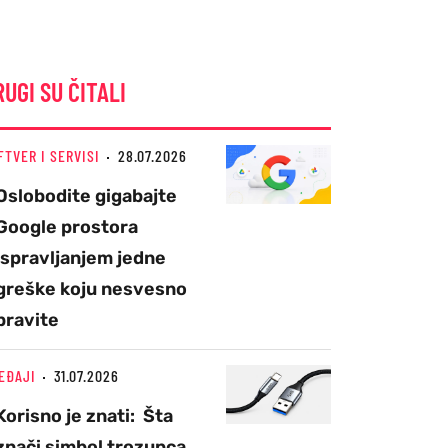
RUGI SU ČITALI
FTVER I SERVISI
28.07.2026
Oslobodite gigabajte
Google prostora
ispravljanjem jedne
greške koju nesvesno
pravite
EĐAJI
31.07.2026
Korisno je znati: Šta
znači simbol trozupca