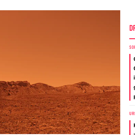
D
SO
UR