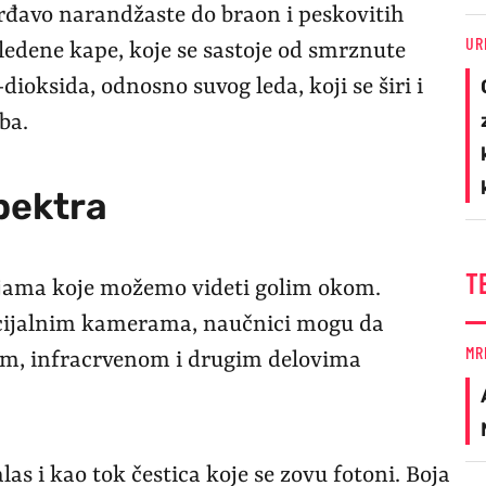
 rđavo narandžaste do braon i peskovitih
UR
 ledene kape, koje se sastoje od smrznute
dioksida, odnosno suvog leda, koji se širi i
ba.
pektra
T
ojama koje možemo videti golim okom.
cijalnim kamerama, naučnici mogu da
MR
tom, infracrvenom i drugim delovima
las i kao tok čestica koje se zovu fotoni. Boja