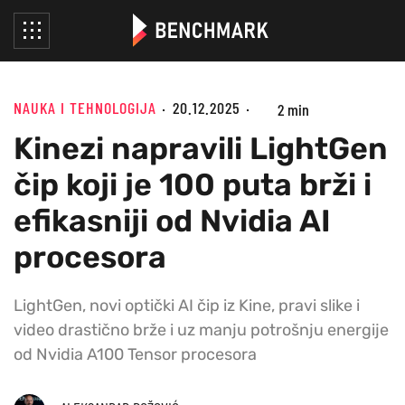
NAUKA I TEHNOLOGIJA
20.12.2025
2 min
Kinezi napravili LightGen
čip koji je 100 puta brži i
efikasniji od Nvidia AI
procesora
LightGen, novi optički AI čip iz Kine, pravi slike i
video drastično brže i uz manju potrošnju energije
od Nvidia A100 Tensor procesora