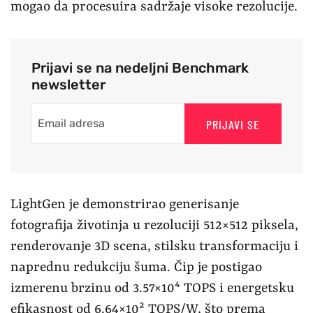
mogao da procesuira sadržaje visoke rezolucije.
Prijavi se na nedeljni Benchmark
newsletter
PRIJAVI SE
LightGen je demonstrirao generisanje
fotografija životinja u rezoluciji 512×512 piksela,
renderovanje 3D scena, stilsku transformaciju i
naprednu redukciju šuma. Čip je postigao
izmerenu brzinu od 3.57×10⁴ TOPS i energetsku
efikasnost od 6.64×10² TOPS/W, što prema