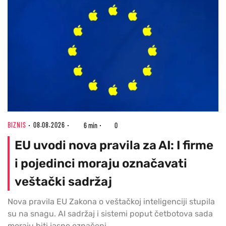
BIZNIS
08.08.2026
6 min
0
EU uvodi nova pravila za AI: I firme
i pojedinci moraju označavati
veštački sadržaj
Nova pravila EU Zakona o veštačkoj inteligenciji stupila
su na snagu. AI sadržaj i sistemi poput četbotova sada
moraju biti jasno označeni