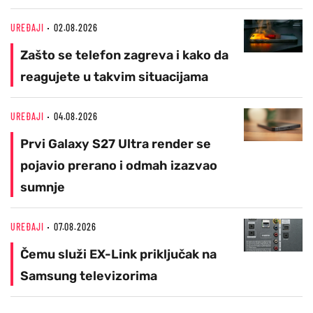
UREĐAJI
02.08.2026
Zašto se telefon zagreva i kako da
reagujete u takvim situacijama
UREĐAJI
04.08.2026
Prvi Galaxy S27 Ultra render se
pojavio prerano i odmah izazvao
sumnje
UREĐAJI
07.08.2026
Čemu služi EX-Link priključak na
Samsung televizorima