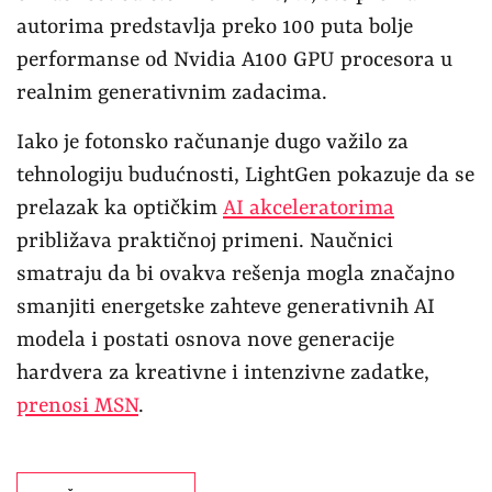
autorima predstavlja preko 100 puta bolje
performanse od Nvidia A100 GPU procesora u
realnim generativnim zadacima.
Iako je fotonsko računanje dugo važilo za
tehnologiju budućnosti, LightGen pokazuje da se
prelazak ka optičkim
AI akceleratorima
približava praktičnoj primeni. Naučnici
smatraju da bi ovakva rešenja mogla značajno
smanjiti energetske zahteve generativnih AI
modela i postati osnova nove generacije
hardvera za kreativne i intenzivne zadatke,
prenosi MSN
.