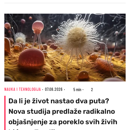
NAUKA I TEHNOLOGIJA
07.08.2026
5 min
2
Da li je život nastao dva puta?
Nova studija predlaže radikalno
objašnjenje za poreklo svih živih