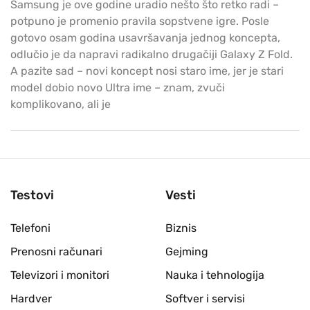
Samsung je ove godine uradio nešto što retko radi –
potpuno je promenio pravila sopstvene igre. Posle
gotovo osam godina usavršavanja jednog koncepta,
odlučio je da napravi radikalno drugačiji Galaxy Z Fold.
A pazite sad – novi koncept nosi staro ime, jer je stari
model dobio novo Ultra ime – znam, zvuči
komplikovano, ali je
Testovi
Vesti
Telefoni
Biznis
Prenosni računari
Gejming
Televizori i monitori
Nauka i tehnologija
Hardver
Softver i servisi