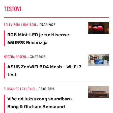
TESTOVI
TELEVIZORI I MONITORI
05.08.2026
RGB Mini-LED je tu: Hisense
65UR9S Recenzija
MREŽNA OPREMA
30.07.2026
ASUS ZenWiFi BD4 Mesh - Wi-Fi 7
test
SLUŠALICE I ZVUČNICI
05.08.2026
Više od luksuznog soundbara -
Bang & Olufsen Beosound