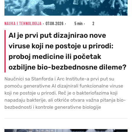
NAUKA I TEHNOLOGIJA
07.08.2026
5 min
2
AI je prvi put dizajnirao nove
viruse koji ne postoje u prirodi:
proboj medicine ili početak
ozbiljne bio-bezbednosne dileme?
Naučnici sa Stanforda i Arc Institute-a prvi put su
pomoću generativne AI dizajnirali funkcionalne viruse
koji ne postoje u prirodi. Reč je o bakteriofazima koji
napadaju bakterije, ali otkriće otvara važna pitanja bio-
bezbednosti i kontrole generativne biologije