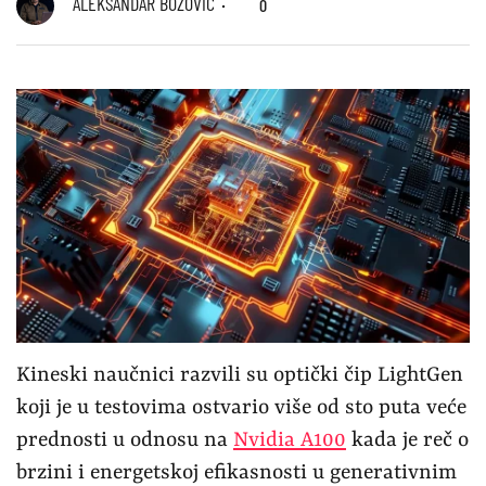
ALEKSANDAR BOŽOVIĆ
0
Kineski naučnici razvili su optički čip LightGen
koji je u testovima ostvario više od sto puta veće
prednosti u odnosu na
Nvidia A100
kada je reč o
brzini i energetskoj efikasnosti u generativnim