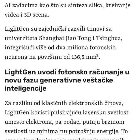
AI zadacima kao što su sinteza slika, kreiranje
videa i 3D scena.
LightGen su zajednički razvili timovi sa
univerziteta Shanghai Jiao Tong i Tsinghua,
integrišući više od dva miliona fotonskih
neurona na površinu od 136,5 mm².
LightGen uvodi fotonsko računanje u
novu fazu generativne veštačke
inteligencije
Za razliku od klasičnih elektronskih čipova,
LightGen koristi pulsirajuću lasersku svetlost
umesto elektrona, pa podaci putuju brzinom
svetlosti uz minimalnu potrošnju energije. To