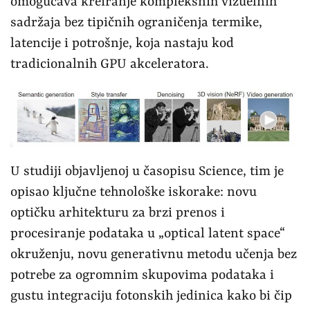
omogućava kreiranje kompleksnih vizuelnih
sadržaja bez tipičnih ograničenja termike,
latencije i potrošnje, koja nastaju kod
tradicionalnih GPU akceleratora.
U studiji objavljenoj u časopisu Science, tim je
opisao ključne tehnološke iskorake: novu
optičku arhitekturu za brzi prenos i
procesiranje podataka u „optical latent space“
okruženju, novu generativnu metodu učenja bez
potrebe za ogromnim skupovima podataka i
gustu integraciju fotonskih jedinica kako bi čip