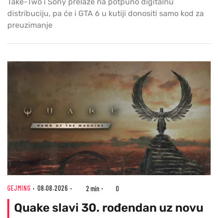
Take-Two i Sony prelaze na potpuno digitalnu
distribuciju, pa će i GTA 6 u kutiji donositi samo kod za
preuzimanje
GEJMING
08.08.2026
2 min
0
Quake slavi 30. rođendan uz novu