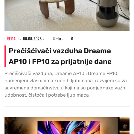
UREĐAJI
08.08.2026
3 min
0
Prečišćivači vazduha Dreame
AP10 i FP10 za prijatnije dane
Prečišćivači vazduha, Dreame AP10 i Dreame FP10,
namenjeni vlasnicima kućnih ljubimaca, razvijeni su za
savremena domaćinstva u kojima su podjednako važni
udobnost, čistoća i potrebe ljubimaca