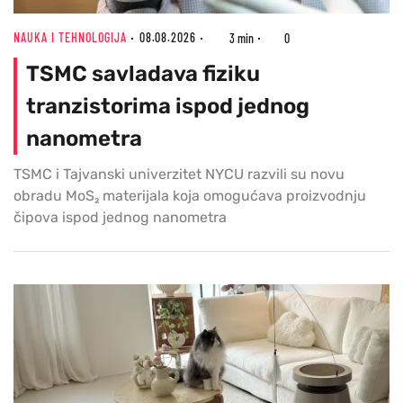
NAUKA I TEHNOLOGIJA
08.08.2026
3 min
0
TSMC savladava fiziku
tranzistorima ispod jednog
nanometra
TSMC i Tajvanski univerzitet NYCU razvili su novu
obradu MoS₂ materijala koja omogućava proizvodnju
čipova ispod jednog nanometra