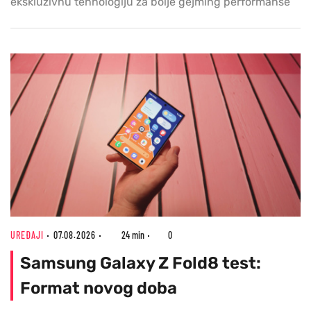
ekskluzivnu tehnologiju za bolje gejming performanse
UREĐAJI
07.08.2026
24 min
0
Samsung Galaxy Z Fold8 test:
Format novog doba