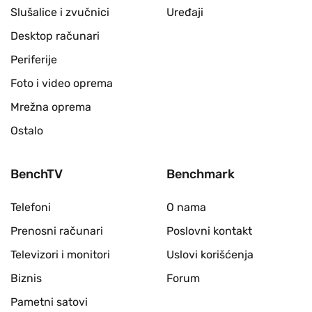
Slušalice i zvučnici
Uređaji
Desktop računari
Periferije
Foto i video oprema
Mrežna oprema
Ostalo
BenchTV
Benchmark
Telefoni
O nama
Prenosni računari
Poslovni kontakt
Televizori i monitori
Uslovi korišćenja
Biznis
Forum
Pametni satovi