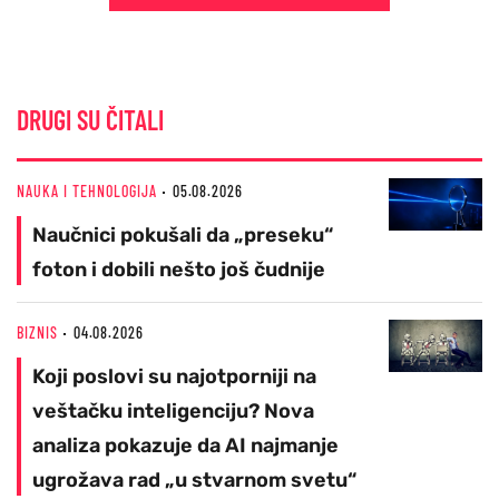
DRUGI SU ČITALI
NAUKA I TEHNOLOGIJA
05.08.2026
Naučnici pokušali da „preseku“
foton i dobili nešto još čudnije
BIZNIS
04.08.2026
Koji poslovi su najotporniji na
veštačku inteligenciju? Nova
analiza pokazuje da AI najmanje
ugrožava rad „u stvarnom svetu“