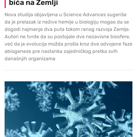
bića na Zemlji
Nova studija objavljena u Science Advances sugeriše
da je prelazak iz nežive hemije u biologiju mogao da se
dogodi najmanje dva puta tokom ranog razvoja Zemlje.
Autori ne tvrde da su postojale dve nezavisne biosfere,
već da je evolucija možda prošla kroz dve odvojene faze
abiogeneze pre nastanka zajedničkog pretka svih
današnjih organizama