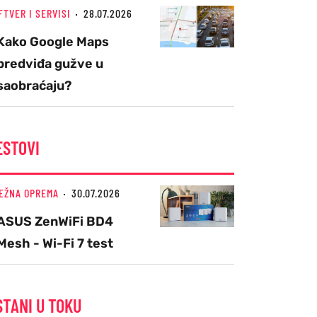
FTVER I SERVISI
28.07.2026
Kako Google Maps
predviđa gužve u
saobraćaju?
ESTOVI
EŽNA OPREMA
30.07.2026
ASUS ZenWiFi BD4
Mesh - Wi-Fi 7 test
STANI U TOKU