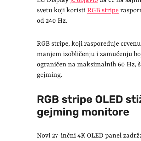
LG Display
je objavio
da će na sajmu
svetu koji koristi
RGB stripe
raspore
od 240 Hz.
RGB stripe, koji raspoređuje crvenu,
manjem izobličenju i zamućenju boja 
ograničen na maksimalnih 60 Hz, što
gejming.
RGB stripe OLED stiž
gejming monitore
Novi 27-inčni 4K OLED panel zadrža