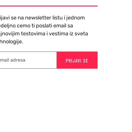
ijavi se na newsletter listu i jednom
deljno cemo ti poslati email sa
jnovijim testovima i vestima iz sveta
hnologije.
PRIJAVI SE