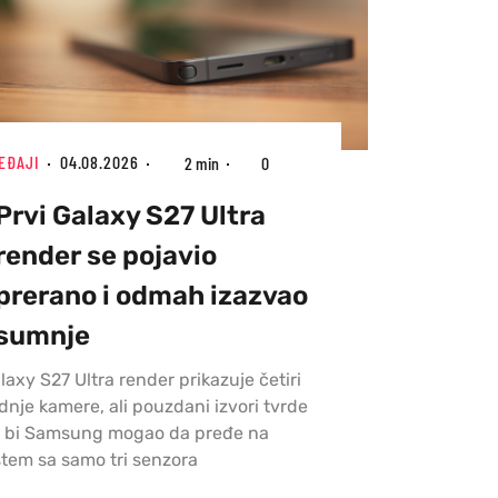
EĐAJI
04.08.2026
2 min
0
Prvi Galaxy S27 Ultra
render se pojavio
prerano i odmah izazvao
sumnje
laxy S27 Ultra render prikazuje četiri
dnje kamere, ali pouzdani izvori tvrde
 bi Samsung mogao da pređe na
stem sa samo tri senzora