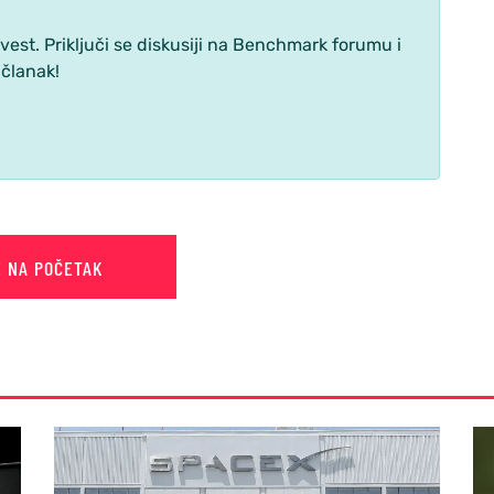
st. Priključi se diskusiji na Benchmark forumu i
 članak!
E NA POČETAK