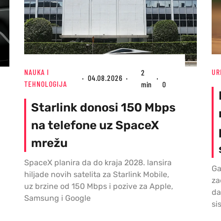
NAUKA I
UR
2
04.08.2026
TEHNOLOGIJA
min
0
Starlink donosi 150 Mbps
na telefone uz SpaceX
mrežu
SpaceX planira da do kraja 2028. lansira
Ga
hiljade novih satelita za Starlink Mobile,
za
uz brzine od 150 Mbps i pozive za Apple,
da
Samsung i Google
si