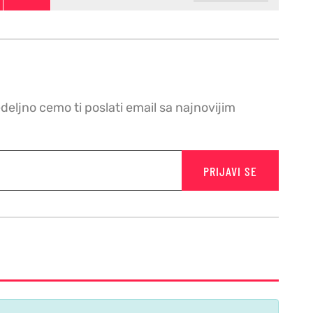
edeljno cemo ti poslati email sa najnovijim
PRIJAVI SE