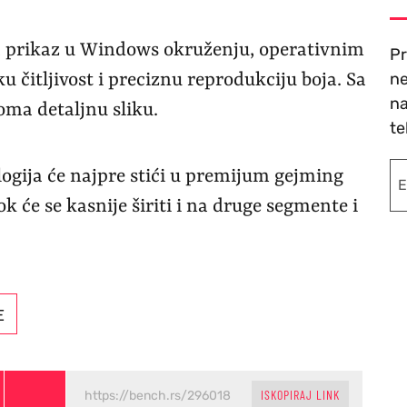
za prikaz u Windows okruženju, operativnim
Pr
ne
u čitljivost i preciznu reprodukciju boja. Sa
na
ma detaljnu sliku.
te
gija će najpre stići u premijum gejming
 će se kasnije širiti i na druge segmente i
E
ISKOPIRAJ LINK