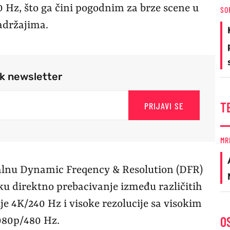
 Hz, što ga čini pogodnim za brze scene u
SO
adržajima.
rk newsletter
T
PRIJAVI SE
MR
jalnu Dynamic Freqency & Resolution (DFR)
ku direktno prebacivanje između različitih
je 4K/240 Hz i visoke rezolucije sa visokim
O
080p/480 Hz.