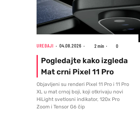
UREĐAJI
04.08.2026
2 min
0
Pogledajte kako izgleda
Mat crni Pixel 11 Pro
Objavljeni su renderi Pixel 11 Pro i 11 Pro
XL u mat crnoj boji, koji otkrivaju novi
HiLight svetlosni indikator, 120x Pro
Zoom i Tensor G6 čip