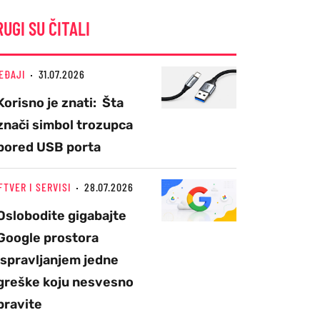
RUGI SU ČITALI
EĐAJI
31.07.2026
Korisno je znati: Šta
znači simbol trozupca
pored USB porta
FTVER I SERVISI
28.07.2026
Oslobodite gigabajte
Google prostora
ispravljanjem jedne
greške koju nesvesno
pravite