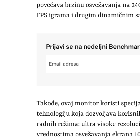
povećava brzinu osvežavanja na 240
FPS igrama i drugim dinamičnim s
Prijavi se na nedeljni Benchma
Takođe, ovaj monitor koristi speci
tehnologiju koja dozvoljava korisni
radnih režima: ultra visoke rezoluci
vrednostima osvežavanja ekrana 1