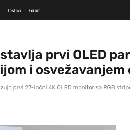
Testovi
Forum
stavlja prvi OLED pa
gijom i osvežavanjem
zuje prvi 27-inčni 4K OLED monitor sa RGB stri