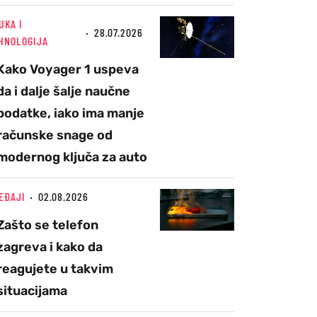
UKA I
28.07.2026
HNOLOGIJA
Kako Voyager 1 uspeva
da i dalje šalje naučne
podatke, iako ima manje
računske snage od
modernog ključa za auto
EĐAJI
02.08.2026
Zašto se telefon
zagreva i kako da
reagujete u takvim
situacijama