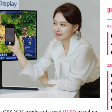
D
UR
SO