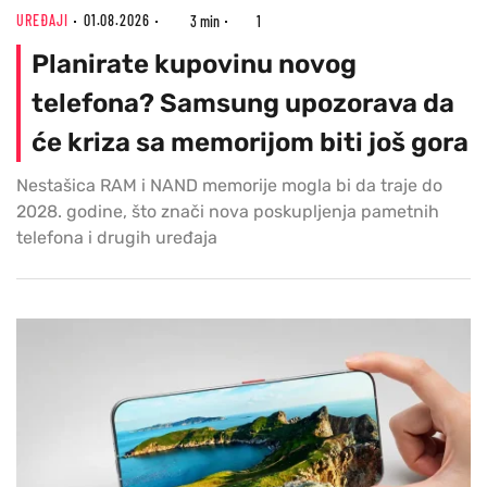
UREĐAJI
01.08.2026
3 min
1
Planirate kupovinu novog
telefona? Samsung upozorava da
će kriza sa memorijom biti još gora
Nestašica RAM i NAND memorije mogla bi da traje do
2028. godine, što znači nova poskupljenja pametnih
telefona i drugih uređaja