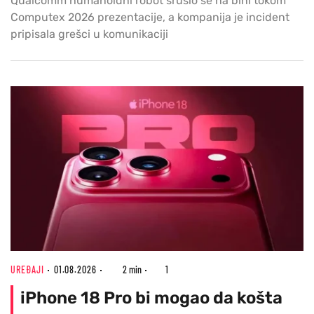
Qualcomm humanoidni robot srušio se na bini tokom
Computex 2026 prezentacije, a kompanija je incident
pripisala grešci u komunikaciji
UREĐAJI
01.08.2026
2 min
1
iPhone 18 Pro bi mogao da košta