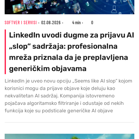
SOFTVER I SERVISI
02.08.2026
4 min
0
LinkedIn uvodi dugme za prijavu AI
„slop“ sadržaja: profesionalna
mreža priznala da je preplavljena
generičkim objavama
LinkedIn je uveo novu opciju „Seems like AI slop“ kojom
korisnici mogu da prijave objave koje deluju kao
nekvalitetan AI sadržaj. Kompanija istovremeno
pojačava algoritamsko filtriranje i odustaje od nekih
funkcija koje su podsticale generičke AI objave