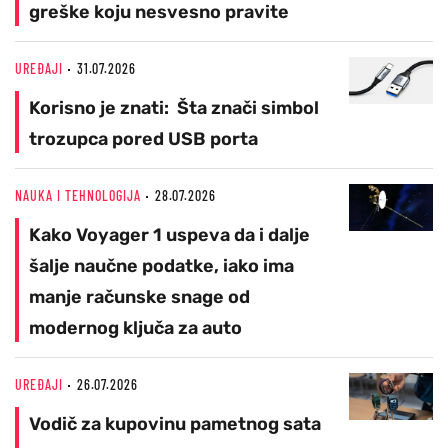
greške koju nesvesno pravite
UREĐAJI
31.07.2026
Korisno je znati: Šta znači simbol
trozupca pored USB porta
NAUKA I TEHNOLOGIJA
28.07.2026
Kako Voyager 1 uspeva da i dalje
šalje naučne podatke, iako ima
manje računske snage od
modernog ključa za auto
UREĐAJI
26.07.2026
Vodič za kupovinu pametnog sata