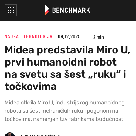
NAUKA I TEHNOLOGIJA
09.12.2025
2 min
Midea predstavila Miro U,
prvi humanoidni robot
na svetu sa šest „ruku“ i
točkovima
Midea otkrila Miro U, industrijskog humanoidnog
robota sa šest mehaničkih ruku i pogonom na
točkovima, namenjen tzv fabrikama budućnosti