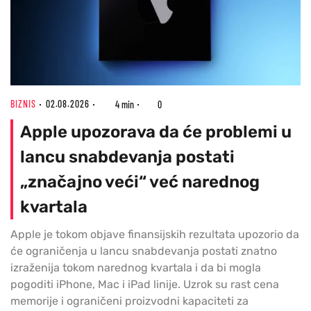
BIZNIS
02.08.2026
4 min
0
Apple upozorava da će problemi u
lancu snabdevanja postati
„značajno veći“ već narednog
kvartala
Apple je tokom objave finansijskih rezultata upozorio da
će ograničenja u lancu snabdevanja postati znatno
izraženija tokom narednog kvartala i da bi mogla
pogoditi iPhone, Mac i iPad linije. Uzrok su rast cena
memorije i ograničeni proizvodni kapaciteti za