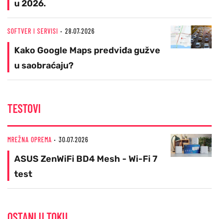
u 2026.
SOFTVER I SERVISI
28.07.2026
Kako Google Maps predviđa gužve
u saobraćaju?
TESTOVI
MREŽNA OPREMA
30.07.2026
ASUS ZenWiFi BD4 Mesh - Wi-Fi 7
test
OSTANI U TOKU