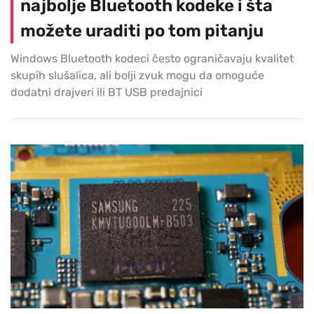
najbolje Bluetooth kodeke i šta
možete uraditi po tom pitanju
Windows Bluetooth kodeci često ograničavaju kvalitet
skupih slušalica, ali bolji zvuk mogu da omoguće
dodatni drajveri ili BT USB predajnici