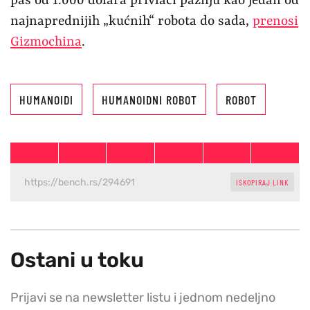
pas od 1.000 dolara privlači pažnju kao jedan od
najnaprednijih „kućnih“ robota do sada,
prenosi
Gizmochina
.
HUMANOIDI
HUMANOIDNI ROBOT
ROBOT
ISKOPIRAJ LINK
Ostani u toku
Prijavi se na newsletter listu i jednom nedeljno