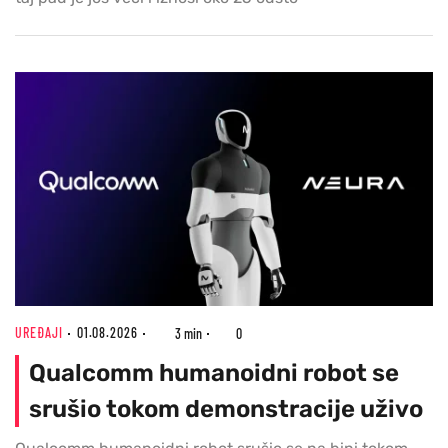
UREĐAJI
01.08.2026
3 min
0
Qualcomm humanoidni robot se
srušio tokom demonstracije uživo