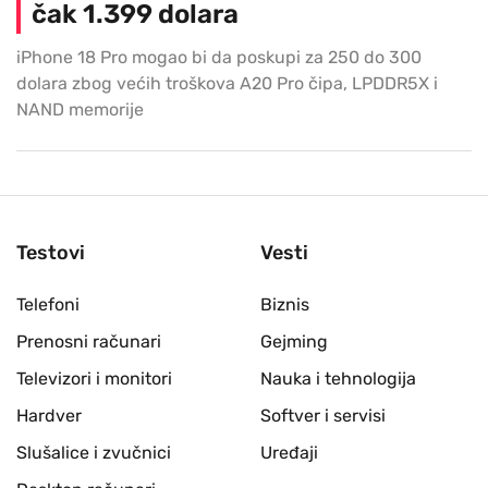
čak 1.399 dolara
iPhone 18 Pro mogao bi da poskupi za 250 do 300
dolara zbog većih troškova A20 Pro čipa, LPDDR5X i
NAND memorije
Testovi
Vesti
Telefoni
Biznis
Prenosni računari
Gejming
Televizori i monitori
Nauka i tehnologija
Hardver
Softver i servisi
Slušalice i zvučnici
Uređaji