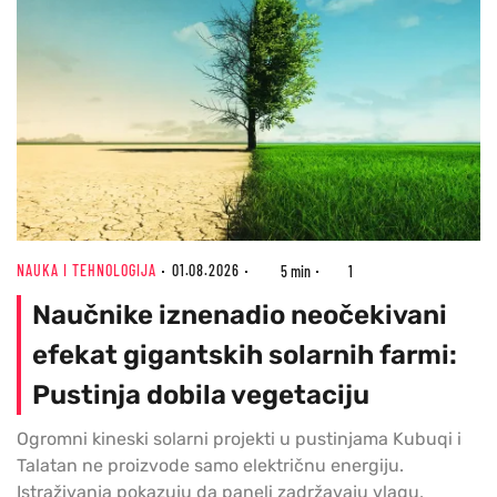
NAUKA I TEHNOLOGIJA
01.08.2026
5 min
1
Naučnike iznenadio neočekivani
efekat gigantskih solarnih farmi:
Pustinja dobila vegetaciju
Ogromni kineski solarni projekti u pustinjama Kubuqi i
Talatan ne proizvode samo električnu energiju.
Istraživanja pokazuju da paneli zadržavaju vlagu,