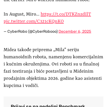
In August, Miro…
https://t.co/DTKZnzdIlT
pic.twitter.com/C321cKQnKO
— CyberRobo (@CyberRobooo)
December 6, 2025
Midea takođe priprema „Mila“ seriju
humanoidnih robota, namenjenu komercijalnim
i kućnim okruženjima. Ovi roboti su u finalnoj
fazi testiranja i biće postavljeni u Mideinim
prodajnim objektima 2026. godine kao asistenti
kupcima i vodiči.
Prijavi se na nedeljni Benchmark