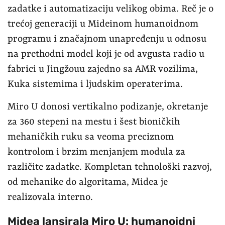
zadatke i automatizaciju velikog obima. Reč je o
trećoj generaciji u Mideinom humanoidnom
programu i značajnom unapređenju u odnosu
na prethodni model koji je od avgusta radio u
fabrici u Jingžouu zajedno sa AMR vozilima,
Kuka sistemima i ljudskim operaterima.
Miro U donosi vertikalno podizanje, okretanje
za 360 stepeni na mestu i šest bioničkih
mehaničkih ruku sa veoma preciznom
kontrolom i brzim menjanjem modula za
različite zadatke. Kompletan tehnološki razvoj,
od mehanike do algoritama, Midea je
realizovala interno.
Midea lansirala Miro U: humanoidni