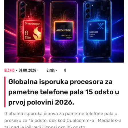
BIZNIS
01.08.2026
2 min
0
Globalna isporuka procesora za
pametne telefone pala 15 odsto u
prvoj polovini 2026.
Globalna isporuka čipova za pametne telefone pala u
proseku za 15 odsto, dok kod Qualcomm-a i MediaTek-a
taj pad je još veći i iznosi oko 25 odsto