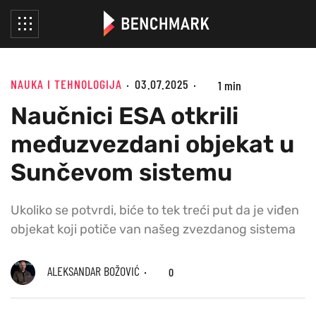
NAUKA I TEHNOLOGIJA
03.07.2025
1 min
Naučnici ESA otkrili
međuzvezdani objekat u
Sunčevom sistemu
Ukoliko se potvrdi, biće to tek treći put da je viđen
objekat koji potiče van našeg zvezdanog sistema
ALEKSANDAR BOŽOVIĆ
0