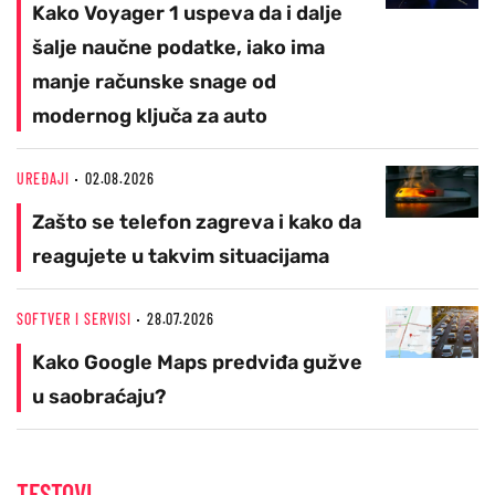
Kako Voyager 1 uspeva da i dalje
šalje naučne podatke, iako ima
manje računske snage od
modernog ključa za auto
UREĐAJI
02.08.2026
Zašto se telefon zagreva i kako da
reagujete u takvim situacijama
SOFTVER I SERVISI
28.07.2026
Kako Google Maps predviđa gužve
u saobraćaju?
TESTOVI