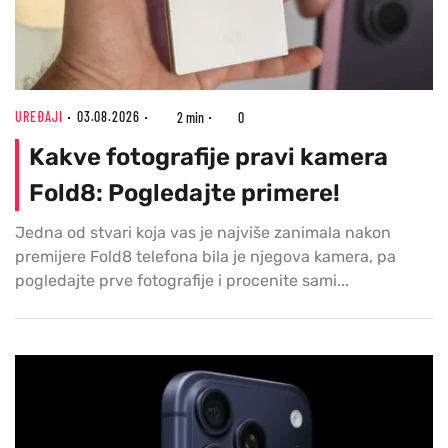
UREĐAJI
03.08.2026
2 min
0
Kakve fotografije pravi kamera
Fold8: Pogledajte primere!
Jedna od stvari koja vas je najviše zanimala nakon
premijere Fold8 telefona bila je njegova kamera, pa
pogledajte prve fotografije i procenite sami...