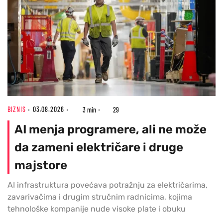
BIZNIS
03.08.2026
3 min
29
AI menja programere, ali ne može
da zameni električare i druge
majstore
AI infrastruktura povećava potražnju za električarima,
zavarivačima i drugim stručnim radnicima, kojima
tehnološke kompanije nude visoke plate i obuku