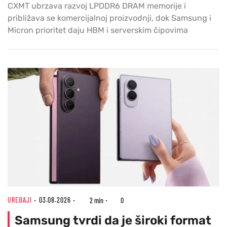
CXMT ubrzava razvoj LPDDR6 DRAM memorije i
približava se komercijalnoj proizvodnji, dok Samsung i
Micron prioritet daju HBM i serverskim čipovima
UREĐAJI
03.08.2026
2 min
0
Samsung tvrdi da je široki format