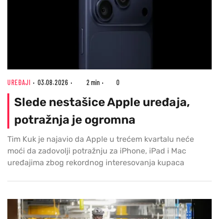
UREĐAJI
03.08.2026
2 min
0
Slede nestašice Apple uređaja,
potražnja je ogromna
Tim Kuk je najavio da Apple u trećem kvartalu neće
moći da zadovolji potražnju za iPhone, iPad i Mac
uređajima zbog rekordnog interesovanja kupaca