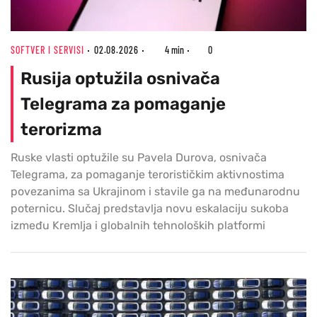
SOFTVER I SERVISI
02.08.2026
4 min
0
Rusija optužila osnivača
Telegrama za pomaganje
terorizma
Ruske vlasti optužile su Pavela Durova, osnivača
Telegrama, za pomaganje terorističkim aktivnostima
povezanima sa Ukrajinom i stavile ga na međunarodnu
poternicu. Slučaj predstavlja novu eskalaciju sukoba
između Kremlja i globalnih tehnoloških platformi