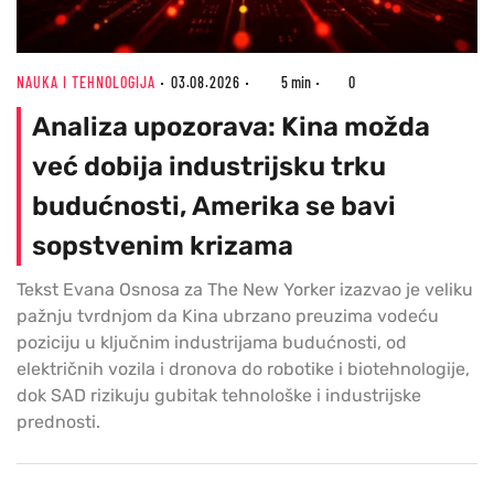
NAUKA I TEHNOLOGIJA
03.08.2026
5 min
0
Analiza upozorava: Kina možda
već dobija industrijsku trku
budućnosti, Amerika se bavi
sopstvenim krizama
Tekst Evana Osnosa za The New Yorker izazvao je veliku
pažnju tvrdnjom da Kina ubrzano preuzima vodeću
poziciju u ključnim industrijama budućnosti, od
električnih vozila i dronova do robotike i biotehnologije,
dok SAD rizikuju gubitak tehnološke i industrijske
prednosti.