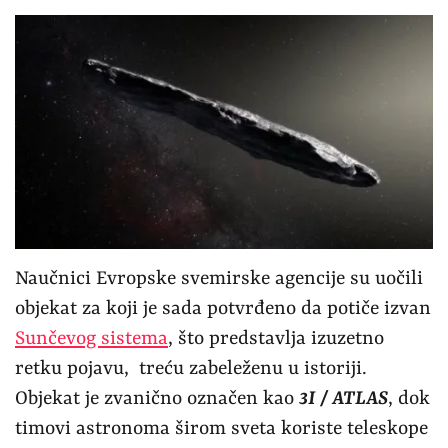
Naučnici Evropske svemirske agencije su uočili
objekat za koji je sada potvrđeno da potiče izvan
Sunčevog sistema
, što predstavlja izuzetno
retku pojavu, treću zabeleženu u istoriji.
Objekat je zvanično označen kao
3I / ATLAS
, dok
timovi astronoma širom sveta koriste teleskope