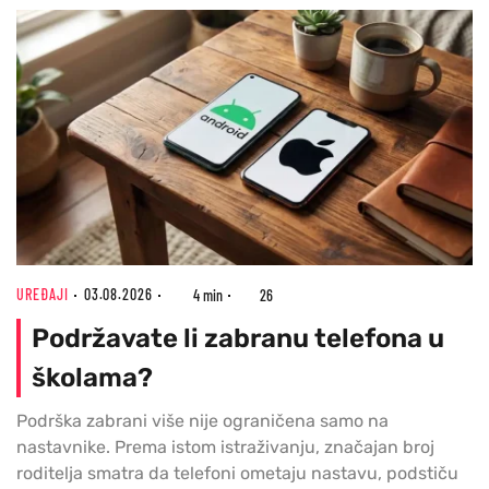
UREĐAJI
03.08.2026
4 min
26
Podržavate li zabranu telefona u
školama?
Podrška zabrani više nije ograničena samo na
nastavnike. Prema istom istraživanju, značajan broj
roditelja smatra da telefoni ometaju nastavu, podstiču