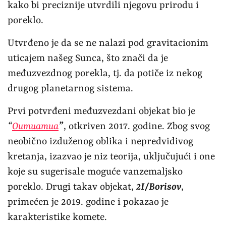
kako bi preciznije utvrdili njegovu prirodu i
poreklo.
Utvrđeno je da se ne nalazi pod gravitacionim
uticajem našeg Sunca, što znači da je
međuzvezdnog porekla, tj. da potiče iz nekog
drugog planetarnog sistema.
Prvi potvrđeni međuzvezdani objekat bio je
“
Oumuamua
”
, otkriven 2017. godine. Zbog svog
neobično izduženog oblika i nepredvidivog
kretanja, izazvao je niz teorija, uključujući i one
koje su sugerisale moguće vanzemaljsko
poreklo. Drugi takav objekat,
2I/Borisov
,
primećen je 2019. godine i pokazao je
karakteristike komete.