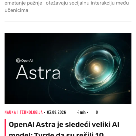
ometanje pažnje i otežavaju socijalnu interakciju među
učenicima
NAUKA I TEHNOLOGIJA
03.08.2026
4 min
0
OpenAI Astra je sledeći veliki AI
model: Tvrde da su rešili 10