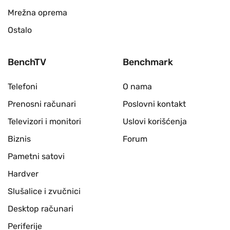
Mrežna oprema
Ostalo
BenchTV
Benchmark
Telefoni
O nama
Prenosni računari
Poslovni kontakt
Televizori i monitori
Uslovi korišćenja
Biznis
Forum
Pametni satovi
Hardver
Slušalice i zvučnici
Desktop računari
Periferije