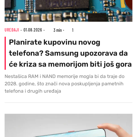
UREĐAJI
01.08.2026
3 min
1
Planirate kupovinu novog
telefona? Samsung upozorava da
će kriza sa memorijom biti još gora
Nestašica RAM i NAND memorije mogla bi da traje do
2028. godine, što znači nova poskupljenja pametnih
telefona i drugih uređaja