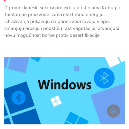
Ogromni kineski solarni projekti u pustinjama Kubuqi i
Talatan ne proizvode samo električnu energiju.
Istraživanja pokazuju da paneli zadržavaju vlagu,
smanjuju eroziju i podstiču rast vegetacije, otvarajući
novu mogućnost borbe protiv dezertifikacije