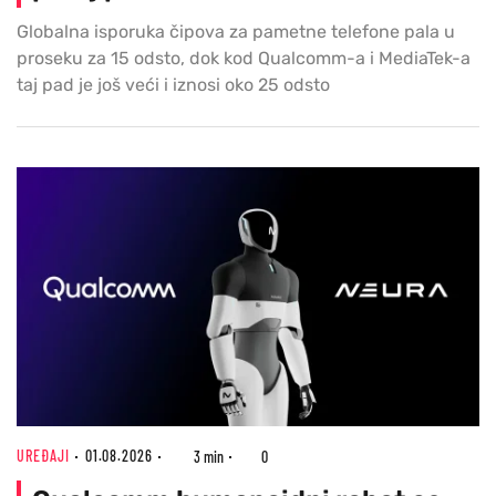
Globalna isporuka čipova za pametne telefone pala u
proseku za 15 odsto, dok kod Qualcomm-a i MediaTek-a
taj pad je još veći i iznosi oko 25 odsto
UREĐAJI
01.08.2026
3 min
0