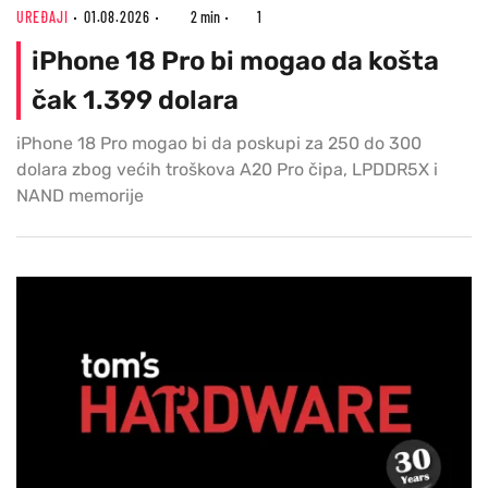
UREĐAJI
01.08.2026
2 min
1
iPhone 18 Pro bi mogao da košta
čak 1.399 dolara
iPhone 18 Pro mogao bi da poskupi za 250 do 300
dolara zbog većih troškova A20 Pro čipa, LPDDR5X i
NAND memorije