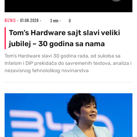
BIZNIS
01.08.2026
3 min
0
Tom’s Hardware sajt slavi veliki
jubilej – 30 godina sa nama
Tom’s Hardware slavi 30 godina rada, od sukoba sa
Intelom i DIP prekidača do savremenih testova, analiza i
nezavisnog tehnološkog novinarstva