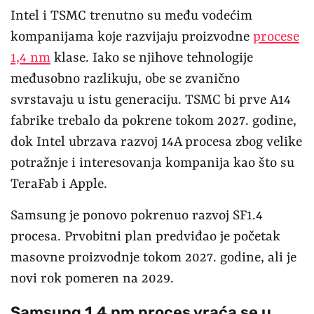
Intel i TSMC trenutno su među vodećim
kompanijama koje razvijaju proizvodne
procese
1,4 nm
klase. Iako se njihove tehnologije
međusobno razlikuju, obe se zvanično
svrstavaju u istu generaciju. TSMC bi prve A14
fabrike trebalo da pokrene tokom 2027. godine,
dok Intel ubrzava razvoj 14A procesa zbog velike
potražnje i interesovanja kompanija kao što su
TeraFab i Apple.
Samsung je ponovo pokrenuo razvoj SF1.4
procesa. Prvobitni plan predviđao je početak
masovne proizvodnje tokom 2027. godine, ali je
novi rok pomeren na 2029.
Samsung 1,4 nm proces vraća se u