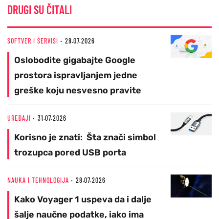
DRUGI SU ČITALI
SOFTVER I SERVISI
28.07.2026
Oslobodite gigabajte Google
prostora ispravljanjem jedne
greške koju nesvesno pravite
UREĐAJI
31.07.2026
Korisno je znati: Šta znači simbol
trozupca pored USB porta
NAUKA I TEHNOLOGIJA
28.07.2026
Kako Voyager 1 uspeva da i dalje
šalje naučne podatke, iako ima