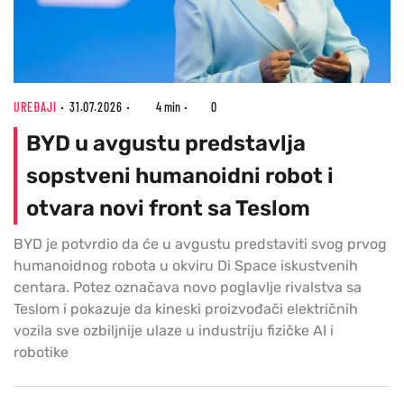
UREĐAJI
31.07.2026
4 min
0
BYD u avgustu predstavlja
sopstveni humanoidni robot i
otvara novi front sa Teslom
BYD je potvrdio da će u avgustu predstaviti svog prvog
humanoidnog robota u okviru Di Space iskustvenih
centara. Potez označava novo poglavlje rivalstva sa
Teslom i pokazuje da kineski proizvođači električnih
vozila sve ozbiljnije ulaze u industriju fizičke AI i
robotike