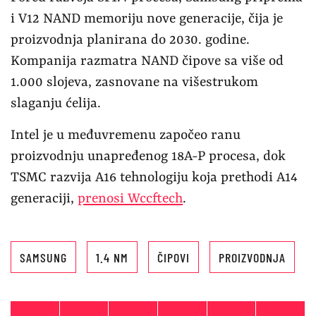
i V12 NAND memoriju nove generacije, čija je
proizvodnja planirana do 2030. godine.
Kompanija razmatra NAND čipove sa više od
1.000 slojeva, zasnovane na višestrukom
slaganju ćelija.
Intel je u međuvremenu započeo ranu
proizvodnju unapređenog 18A-P procesa, dok
TSMC razvija A16 tehnologiju koja prethodi A14
generaciji,
prenosi Wccftech
.
SAMSUNG
1.4 NM
ČIPOVI
PROIZVODNJA