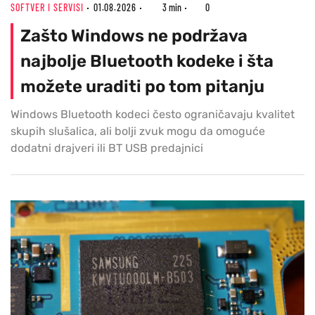
SOFTVER I SERVISI
01.08.2026
3 min
0
Zašto Windows ne podržava
najbolje Bluetooth kodeke i šta
možete uraditi po tom pitanju
Windows Bluetooth kodeci često ograničavaju kvalitet
skupih slušalica, ali bolji zvuk mogu da omoguće
dodatni drajveri ili BT USB predajnici