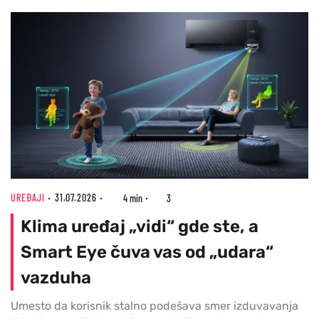
UREĐAJI
31.07.2026
4 min
3
Klima uređaj „vidi“ gde ste, a
Smart Eye čuva vas od „udara“
vazduha
Umesto da korisnik stalno podešava smer izduvavanja