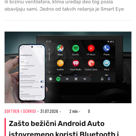
ili brzinu ventilatora, klima uređaji deo tog posla
obavljaju sami. Jedno od takvih rešenja je Smart Eye
SOFTVER I SERVISI
31.07.2026
2 min
0
Zašto bežični Android Auto
istovremeno koristi Bluetooth i