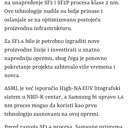
na unapređenje SF2 i SF2P procesa klase 2 nm.
Ove tehnologije nudile su bolje prinose i
oslanjale se na optimizovanu postojeću
proizvodnu infrastrukturu.
Za SF1.4 bilo je potrebno izgraditi nove
proizvodne linije i investirati u znatno
napredniju opremu, zbog čega je ponovno
pokretanje projekta zahtevalo više vremena i
novca.
ASML je već isporučio High-NA EUV litografski
sistem u NRD-K centar, a Samsung bi upravo 1,4
nm proces mogao da koristi kao prvu
tehnologiju zasnovanu na ovoj opremi.
Pored razvoja SF1.4 procesa, Samsung priprema