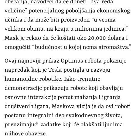
obećanja, navodeći da će doneti “dva reda
veličine” potencijalnog poboljšanja ekonomskog
učinka i da može biti proizveden “u veoma
velikom obimu, na kraju u milionima jedinica.”
Mask je rekao da će koštati oko 20.000 dolara i
omogućiti “budućnost u kojoj nema siromaštva.”
Ovaj najnoviji prikaz Optimus robota pokazuje
napredak koji je Tesla postigla u razvoju
humanoidne robotike. Iako trenutne
demonstracije prikazuju robote koji obavljaju
osnovne interakcije poput mahanja i igranja
društvenih igara, Maskova vizija je da ovi roboti
postanu integralni deo svakodnevnog života,
preuzimajući zadatke koji će olakšati ljudima
njihove obaveze.