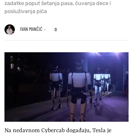
zadatke poput šetanja pasa, čuvanja dece i
posluživanja pića
IVAN MANČIĆ
0
Na nedavnom Cybercab događaju, Tesla je