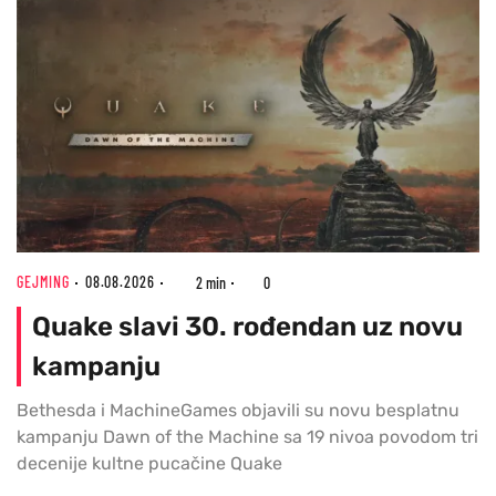
GEJMING
08.08.2026
2 min
0
Quake slavi 30. rođendan uz novu
kampanju
Bethesda i MachineGames objavili su novu besplatnu
kampanju Dawn of the Machine sa 19 nivoa povodom tri
decenije kultne pucačine Quake