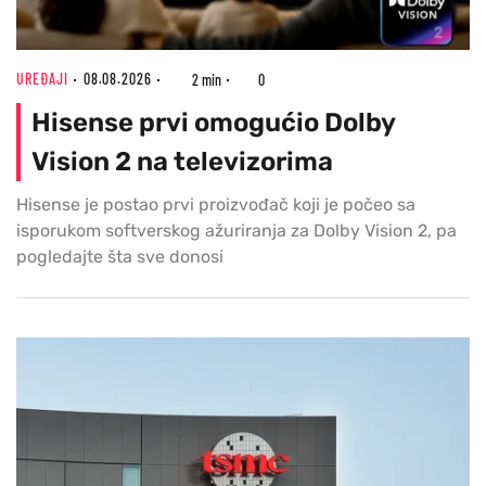
UREĐAJI
08.08.2026
2 min
0
Hisense prvi omogućio Dolby
Vision 2 na televizorima
Hisense je postao prvi proizvođač koji je počeo sa
isporukom softverskog ažuriranja za Dolby Vision 2, pa
pogledajte šta sve donosi