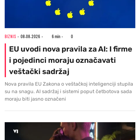
BIZNIS
08.08.2026
6 min
0
EU uvodi nova pravila za AI: I firme
i pojedinci moraju označavati
veštački sadržaj
Nova pravila EU Zakona o veštačkoj inteligenciji stupila
su na snagu. AI sadržaj i sistemi poput četbotova sada
moraju biti jasno označeni