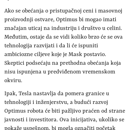
Ako se obećanja o pristupačnoj ceni i masovnoj
proizvodnji ostvare, Optimus bi mogao imati
značajan uticaj na industriju i društvo u celini.
Međutim, ostaje da se vidi koliko brzo će se ova
tehnologija razvijati i da li će ispuniti
ambiciozne ciljeve koje je Mask postavio.
Skeptici podsećaju na prethodna obećanja koja
nisu ispunjena u predviđenom vremenskom
okviru.
Ipak, Tesla nastavlja da pomera granice u
tehnologiji i inženjerstvu, a budući razvoj
Optimus robota će biti pažljivo praćen od strane
javnosti i investitora. Ova inicijativa, ukoliko se
pokaže uspešnom, bi mogla označiti početak