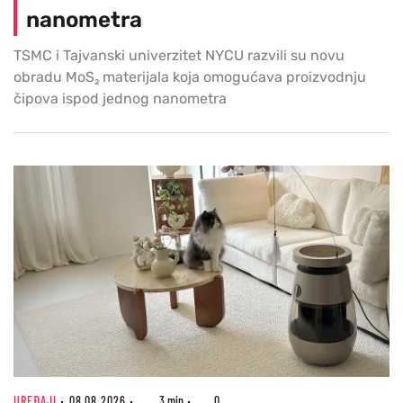
nanometra
TSMC i Tajvanski univerzitet NYCU razvili su novu
obradu MoS₂ materijala koja omogućava proizvodnju
čipova ispod jednog nanometra
UREĐAJI
08.08.2026
3 min
0