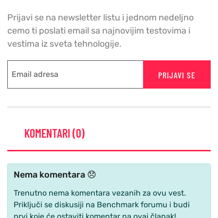
Prijavi se na newsletter listu i jednom nedeljno
cemo ti poslati email sa najnovijim testovima i
vestima iz sveta tehnologije.
PRIJAVI SE
KOMENTARI (0)
Nema komentara 😞
Trenutno nema komentara vezanih za ovu vest.
Priključi se diskusiji na Benchmark forumu i budi
prvi koje će ostaviti komentar na ovaj članak!