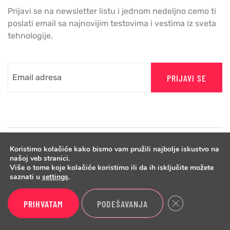
Prijavi se na newsletter listu i jednom nedeljno cemo ti
poslati email sa najnovijim testovima i vestima iz sveta
tehnologije.
PRIJAVI SE
Koristimo kolačiće kako bismo vam pružili najbolje iskustvo na
našoj veb stranici.
Više o tome koje kolačiće koristimo ili da ih isključite možete
saznati u
settings
.
Close GDPR Cook
PRIHVATAM
PODEŠAVANJA
Copyright © 2026 Benchmark.