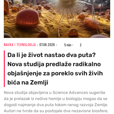
NAUKA I TEHNOLOGIJA
07.08.2026
5 min
2
Da li je život nastao dva puta?
Nova studija predlaže radikalno
objašnjenje za poreklo svih živih
bića na Zemlji
Nova studija objavljena u Science Advances sugeriše
da je prelazak iz nežive hemije u biologiju mogao da se
dogodi najmanje dva puta tokom ranog razvoja Zemlje.
Autori ne tvrde da su postojale dve nezavisne biosfere,