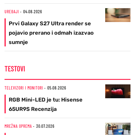
UREĐAJI
04.08.2026
Prvi Galaxy S27 Ultra render se
pojavio prerano i odmah izazvao
sumnje
TESTOVI
TELEVIZORI I MONITORI
05.08.2026
RGB Mini-LED je tu: Hisense
65UR9S Recenzija
MREŽNA OPREMA
30.07.2026