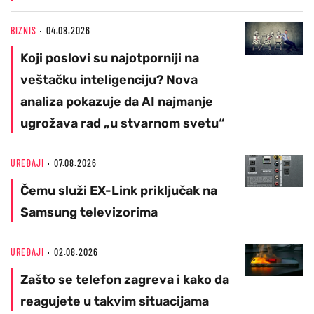
BIZNIS
04.08.2026
Koji poslovi su najotporniji na
veštačku inteligenciju? Nova
analiza pokazuje da AI najmanje
ugrožava rad „u stvarnom svetu“
UREĐAJI
07.08.2026
Čemu služi EX-Link priključak na
Samsung televizorima
UREĐAJI
02.08.2026
Zašto se telefon zagreva i kako da
reagujete u takvim situacijama