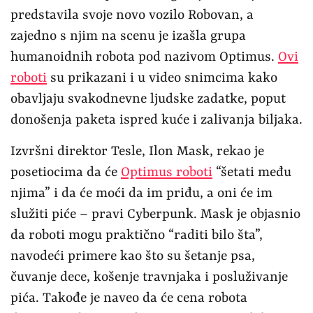
predstavila svoje novo vozilo Robovan, a
zajedno s njim na scenu je izašla grupa
humanoidnih robota pod nazivom Optimus.
Ovi
roboti
su prikazani i u video snimcima kako
obavljaju svakodnevne ljudske zadatke, poput
donošenja paketa ispred kuće i zalivanja biljaka.
Izvršni direktor Tesle, Ilon Mask, rekao je
posetiocima da će
Optimus roboti
“šetati među
njima” i da će moći da im priđu, a oni će im
služiti piće – pravi Cyberpunk. Mask je objasnio
da roboti mogu praktično “raditi bilo šta”,
navodeći primere kao što su šetanje psa,
čuvanje dece, košenje travnjaka i posluživanje
pića. Takođe je naveo da će cena robota