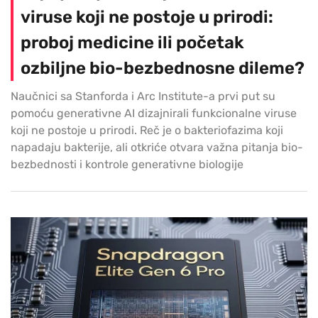
viruse koji ne postoje u prirodi:
proboj medicine ili početak
ozbiljne bio-bezbednosne dileme?
Naučnici sa Stanforda i Arc Institute-a prvi put su
pomoću generativne AI dizajnirali funkcionalne viruse
koji ne postoje u prirodi. Reč je o bakteriofazima koji
napadaju bakterije, ali otkriće otvara važna pitanja bio-
bezbednosti i kontrole generativne biologije