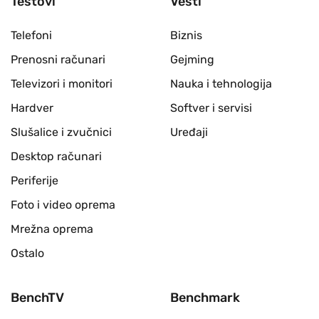
Testovi
Vesti
Telefoni
Biznis
Prenosni računari
Gejming
Televizori i monitori
Nauka i tehnologija
Hardver
Softver i servisi
Slušalice i zvučnici
Uređaji
Desktop računari
Periferije
Foto i video oprema
Mrežna oprema
Ostalo
BenchTV
Benchmark