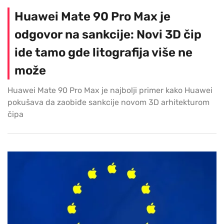
Huawei Mate 90 Pro Max je
odgovor na sankcije: Novi 3D čip
ide tamo gde litografija više ne
može
Huawei Mate 90 Pro Max je najbolji primer kako Huawei
pokušava da zaobiđe sankcije novom 3D arhitekturom
čipa