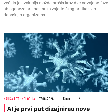
već da je evolucija možda prošla kroz dve odvojene faze
abiogeneze pre nastanka zajedničkog pretka svih
današnjih organizama
NAUKA I TEHNOLOGIJA
07.08.2026
5 min
2
AI je prvi put dizajnirao nove