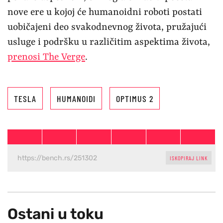
nove ere u kojoj će humanoidni roboti postati
uobičajeni deo svakodnevnog života, pružajući
usluge i podršku u različitim aspektima života,
prenosi The Verge
.
TESLA
HUMANOIDI
OPTIMUS 2
ISKOPIRAJ LINK
Ostani u toku