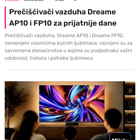
Prečišćivači vazduha Dreame
AP10 i FP10 za prijatnije dane
Prečišćivači vazduha, Dreame AP10 i Dreame FP10,
namenjeni vlasnicima kućnih ljubimaca, razvijeni su za
savremena domaćinstva u kojima su podjednako važni
udobnost, čistoća i potrebe ljubimaca