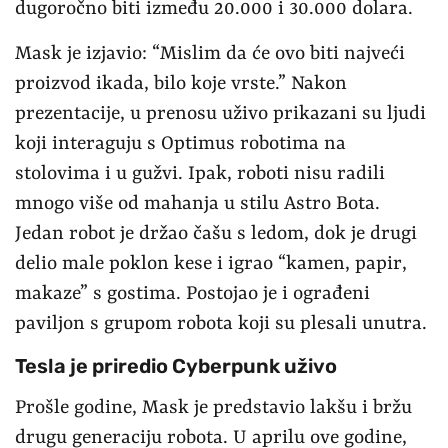
dugoročno biti između 20.000 i 30.000 dolara.
Mask je izjavio: “Mislim da će ovo biti najveći
proizvod ikada, bilo koje vrste.” Nakon
prezentacije, u prenosu uživo prikazani su ljudi
koji interaguju s Optimus robotima na
stolovima i u gužvi. Ipak, roboti nisu radili
mnogo više od mahanja u stilu Astro Bota.
Jedan robot je držao čašu s ledom, dok je drugi
delio male poklon kese i igrao “kamen, papir,
makaze” s gostima. Postojao je i ograđeni
paviljon s grupom robota koji su plesali unutra.
Tesla je priredio Cyberpunk uživo
Prošle godine, Mask je predstavio lakšu i bržu
drugu generaciju robota. U aprilu ove godine,