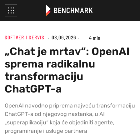
SOFTVER I SERVISI
08.06.2026
4 min
„Chat je mrtav“: OpenAI
sprema radikalnu
transformaciju
ChatGPT-a
OpenAI navodno priprema najveću transformaciju
ChatGPT-a od njegovog nastanka, u AI
„superaplikaciju“ koja će objediniti agente,
programiranje i usluge partnera