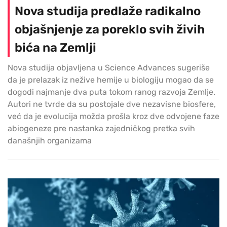
Nova studija predlaže radikalno
objašnjenje za poreklo svih živih
bića na Zemlji
Nova studija objavljena u Science Advances sugeriše
da je prelazak iz nežive hemije u biologiju mogao da se
dogodi najmanje dva puta tokom ranog razvoja Zemlje.
Autori ne tvrde da su postojale dve nezavisne biosfere,
već da je evolucija možda prošla kroz dve odvojene faze
abiogeneze pre nastanka zajedničkog pretka svih
današnjih organizama