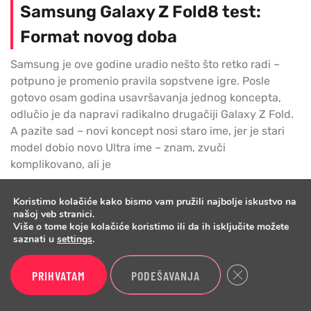
Samsung Galaxy Z Fold8 test:
Format novog doba
Samsung je ove godine uradio nešto što retko radi –
potpuno je promenio pravila sopstvene igre. Posle
gotovo osam godina usavršavanja jednog koncepta,
odlučio je da napravi radikalno drugačiji Galaxy Z Fold.
A pazite sad – novi koncept nosi staro ime, jer je stari
model dobio novo Ultra ime – znam, zvuči
komplikovano, ali je
Koristimo kolačiće kako bismo vam pružili najbolje iskustvo na
našoj veb stranici.
Više o tome koje kolačiće koristimo ili da ih isključite možete
saznati u
settings
.
Testovi
Vesti
Close GDPR Cook
PRIHVATAM
PODEŠAVANJA
Telefoni
Biznis