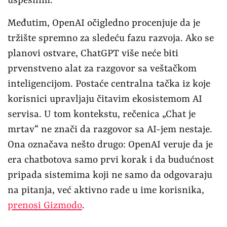
uspešnim.
Međutim, OpenAI očigledno procenjuje da je
tržište spremno za sledeću fazu razvoja. Ako se
planovi ostvare, ChatGPT više neće biti
prvenstveno alat za razgovor sa veštačkom
inteligencijom. Postaće centralna tačka iz koje
korisnici upravljaju čitavim ekosistemom AI
servisa. U tom kontekstu, rečenica „Chat je
mrtav“ ne znači da razgovor sa AI-jem nestaje.
Ona označava nešto drugo: OpenAI veruje da je
era chatbotova samo prvi korak i da budućnost
pripada sistemima koji ne samo da odgovaraju
na pitanja, već aktivno rade u ime korisnika,
prenosi Gizmodo
.