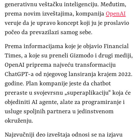
generativnu veštačku inteligenciju. Međutim,
prema novim izveštajima, kompanija
OpenAI
veruje da je upravo koncept koji ju je proslavio
počeo da prevazilazi samog sebe.
Prema informacijama koje je objavio Financial
Times, a koje su preneli Gizmodo i drugi mediji,
OpenAI priprema najveću transformaciju
ChatGPT-a od njegovog lansiranja krajem 2022.
godine. Plan kompanije jeste da chatbot
preraste u svojevrsnu „superaplikaciju“ koja će
objediniti AI agente, alate za programiranje i
usluge spoljnih partnera u jedinstvenom
okruženju.
Najzvučniji deo izveštaja odnosi se na izjavu