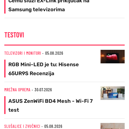
Čemu služi EX-Link priključak na
Samsung televizorima
TESTOVI
TELEVIZORI I MONITORI
05.08.2026
RGB Mini-LED je tu: Hisense
65UR9S Recenzija
MREŽNA OPREMA
30.07.2026
ASUS ZenWiFi BD4 Mesh - Wi-Fi 7
test
SLUŠALICE I ZVUČNICI
05.08.2026