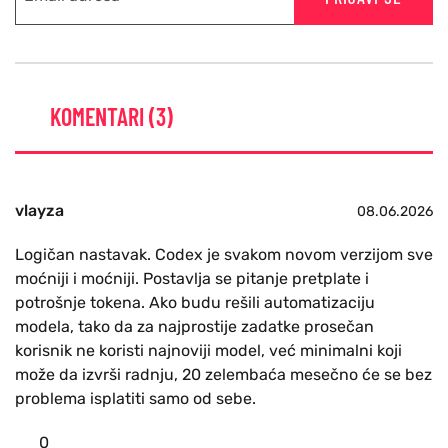
KOMENTARI (3)
vlayza
08.06.2026
Logičan nastavak. Codex je svakom novom verzijom sve
moćniji i moćniji. Postavlja se pitanje pretplate i
potrošnje tokena. Ako budu rešili automatizaciju
modela, tako da za najprostije zadatke prosečan
korisnik ne koristi najnoviji model, već minimalni koji
može da izvrši radnju, 20 zelembaća mesečno će se bez
problema isplatiti samo od sebe.
0