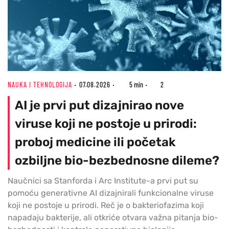
NAUKA I TEHNOLOGIJA
07.08.2026
5 min
2
AI je prvi put dizajnirao nove
viruse koji ne postoje u prirodi:
proboj medicine ili početak
ozbiljne bio-bezbednosne dileme?
Naučnici sa Stanforda i Arc Institute-a prvi put su
pomoću generativne AI dizajnirali funkcionalne viruse
koji ne postoje u prirodi. Reč je o bakteriofazima koji
napadaju bakterije, ali otkriće otvara važna pitanja bio-