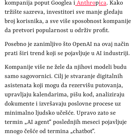
kompanija poput Googlea i
Anthro
p
ica
. Kako
tržište sazreva, investitori sve manje gledaju
broj korisnika, a sve više sposobnost kompanije
da pretvori popularnost u održiv profit.
Posebno je zanimljivo što OpenAI na ovaj način
prati širi trend koji se pojavljuje u AI industriji.
Kompanije više ne žele da njihovi modeli budu
samo sagovornici. Cilj je stvaranje digitalnih
asistenata koji mogu da rezervišu putovanja,
upravljaju kalendarima, pišu kod, analiziraju
dokumente i izvršavaju poslovne procese uz
minimalno ljudsko učešće. Upravo zato se
termin „AI agent“ poslednjih meseci pojavljuje
mnogo češće od termina „chatbot“.