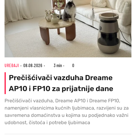
UREĐAJI
08.08.2026
3 min
0
Prečišćivači vazduha Dreame
AP10 i FP10 za prijatnije dane
Prečišćivači vazduha, Dreame AP10 i Dreame FP10,
namenjeni vlasnicima kućnih ljubimaca, razvijeni su za
savremena domaćinstva u kojima su podjednako važni
udobnost, čistoća i potrebe ljubimaca