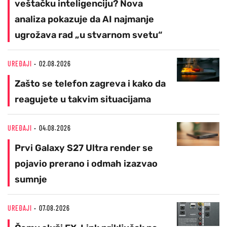
veštačku inteligenciju? Nova
analiza pokazuje da AI najmanje
ugrožava rad „u stvarnom svetu“
UREĐAJI
02.08.2026
Zašto se telefon zagreva i kako da
reagujete u takvim situacijama
UREĐAJI
04.08.2026
Prvi Galaxy S27 Ultra render se
pojavio prerano i odmah izazvao
sumnje
UREĐAJI
07.08.2026