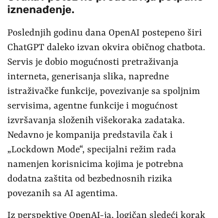
iznenađenje.
Poslednjih godinu dana OpenAI postepeno širi
ChatGPT daleko izvan okvira običnog chatbota.
Servis je dobio mogućnosti pretraživanja
interneta, generisanja slika, napredne
istraživačke funkcije, povezivanje sa spoljnim
servisima, agentne funkcije i mogućnost
izvršavanja složenih višekoraka zadataka.
Nedavno je kompanija predstavila čak i
„Lockdown Mode“, specijalni režim rada
namenjen korisnicima kojima je potrebna
dodatna zaštita od bezbednosnih rizika
povezanih sa AI agentima.
Iz perspektive OpenAI-ja, logičan sledeći korak