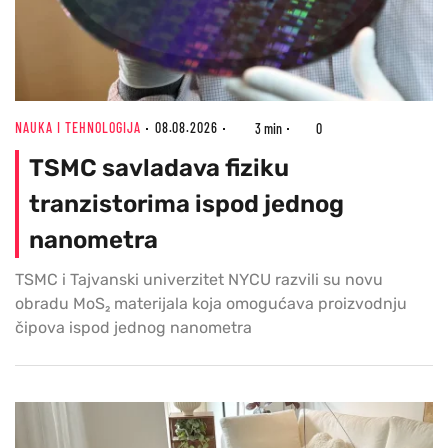
NAUKA I TEHNOLOGIJA
08.08.2026
3 min
0
TSMC savladava fiziku
tranzistorima ispod jednog
nanometra
TSMC i Tajvanski univerzitet NYCU razvili su novu
obradu MoS₂ materijala koja omogućava proizvodnju
čipova ispod jednog nanometra