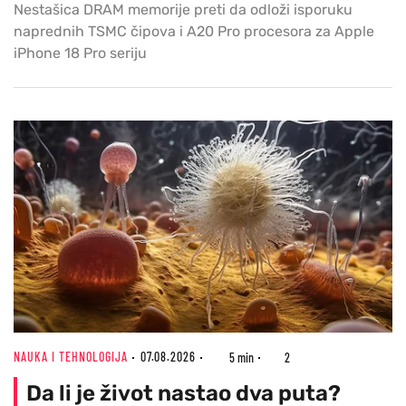
Nestašica DRAM memorije preti da odloži isporuku
naprednih TSMC čipova i A20 Pro procesora za Apple
iPhone 18 Pro seriju
NAUKA I TEHNOLOGIJA
07.08.2026
5 min
2
Da li je život nastao dva puta?