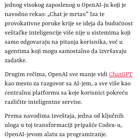
jednog visokog zaposlenog u OpenAI-ju koji je
navodno rekao: „Chat je mrtav.“ Iza te
provokativne poruke krije se ideja da budućnost
veštačke inteligencije više nije u sistemima koji
samo odgovaraju na pitanja korisnika, već u
agentima koji mogu samostalno da izvršavaju
zadatke.
Drugim rečima, OpenAI sve manje vidi
ChatGPT
kao mesto za razgovor sa AI-jem, a sve više kao
centralnu platformu sa koje korisnici pokreću
različite inteligentne servise.
Prema navodima izveštaja, jedna od ključnih
uloga u toj transformaciji pripašće Codex-u,
OpenAI-jevom alatu za programiranje.