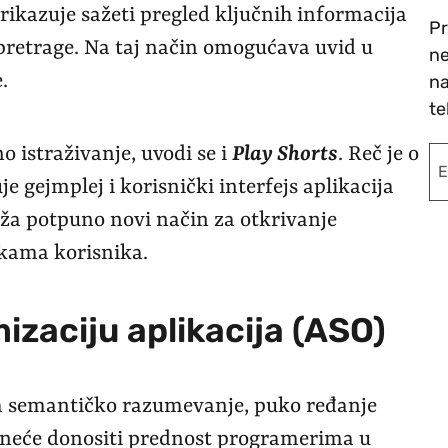
prikazuje sažeti pregled ključnih informacija
Pr
 pretrage. Na taj način omogućava uvid u
ne
.
na
te
o istraživanje, uvodi se i
Play Shorts
. Reč je o
je gejmplej i korisnički interfejs aplikacija
ža potpuno novi način za otkrivanje
ikama korisnika.
mizaciju aplikacija (ASO)
a semantičko razumevanje, puko ređanje
še neće donositi prednost programerima u