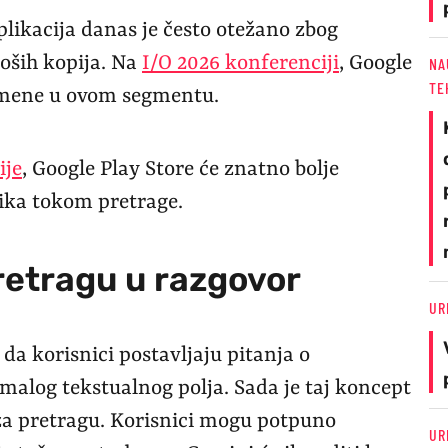
likacija danas je često otežano zbog
loših kopija. Na
I/O 2026 konferenciji
, Google
NA
TE
romene u ovom segmentu.
ije
, Google Play Store će znatno bolje
ika tokom pretrage.
retragu u razgovor
UR
da korisnici postavljaju pitanja o
alog tekstualnog polja. Sada je taj koncept
 za pretragu. Korisnici mogu potpuno
UR