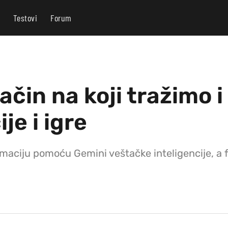
Testovi
Forum
čin na koji tražimo i
je i igre
maciju pomoću Gemini veštačke inteligencije, a f