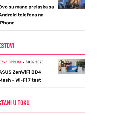
Ovo su mane prelaska sa
Android telefona na
iPhone
ESTOVI
EŽNA OPREMA
30.07.2026
ASUS ZenWiFi BD4
Mesh - Wi-Fi 7 test
STANI U TOKU