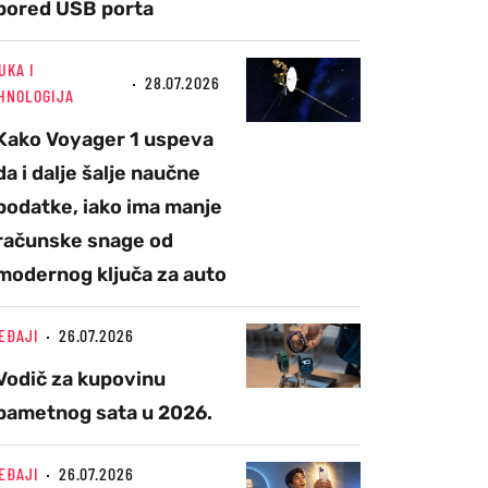
pored USB porta
UKA I
28.07.2026
HNOLOGIJA
Kako Voyager 1 uspeva
da i dalje šalje naučne
podatke, iako ima manje
računske snage od
modernog ključa za auto
EĐAJI
26.07.2026
Vodič za kupovinu
pametnog sata u 2026.
EĐAJI
26.07.2026