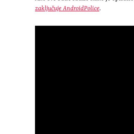
zaključuje AndroidPolice
.