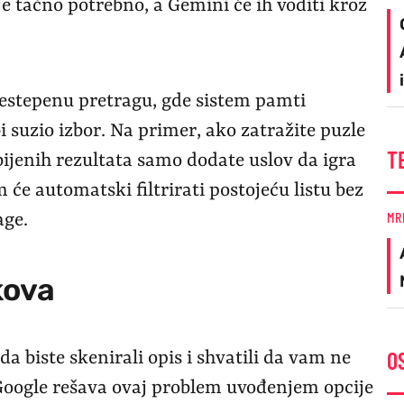
e tačno potrebno, a Gemini će ih voditi kroz
estepenu pretragu, gde sistem pamti
 suzio izbor. Na primer, ako zatražite puzle
T
ijenih rezultata samo dodate uslov da igra
 će automatski filtrirati postojeću listu bez
MR
age.
kova
O
a biste skenirali opis i shvatili da vam ne
oogle rešava ovaj problem uvođenjem opcije