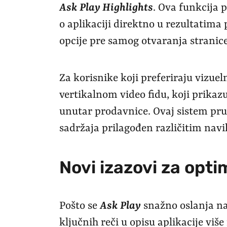
Ask Play Highlights
. Ova funkcija 
o aplikaciji direktno u rezultatima
opcije pre samog otvaranja stranice
Za korisnike koji preferiraju vizueln
vertikalnom video fidu, koji prikazu
unutar prodavnice. Ovaj sistem pru
sadržaja prilagođen različitim nav
Novi izazovi za opti
Pošto se
Ask Play
snažno oslanja n
ključnih reči u opisu aplikacije vi