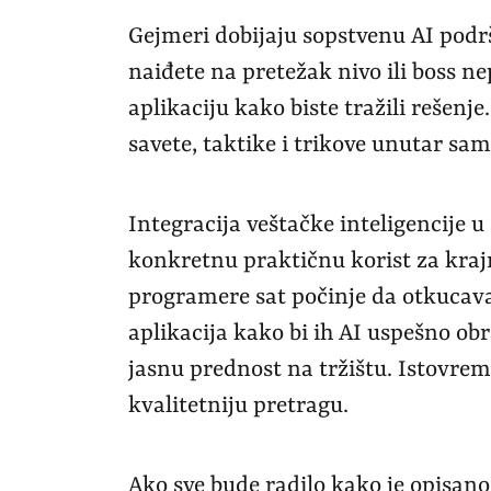
Gejmeri dobijaju sopstvenu AI pod
naiđete na pretežak nivo ili boss ne
aplikaciju kako biste tražili rešenj
savete, taktike i trikove unutar sam
Integracija veštačke inteligencije 
konkretnu praktičnu korist za krajn
programere sat počinje da otkucava.
aplikacija kako bi ih AI uspešno ob
jasnu prednost na tržištu. Istovreme
kvalitetniju pretragu.
Ako sve bude radilo kako je opisano