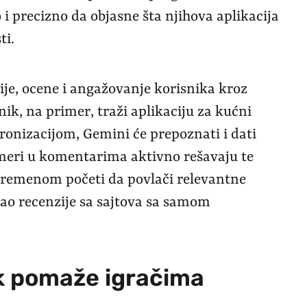
 i precizno da objasne šta njihova aplikacija
ti.
ije, ocene i angažovanje korisnika kroz
k, na primer, traži aplikaciju za kućni
onizacijom, Gemini će prepoznati i dati
rameri u komentarima aktivno rešavaju te
vremenom početi da povlači relevantne
ezao recenzije sa sajtova sa samom
k pomaže igračima