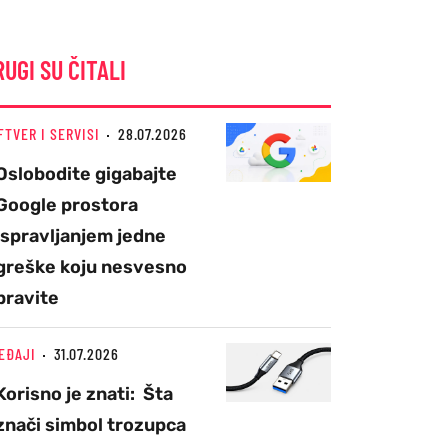
RUGI SU ČITALI
FTVER I SERVISI
28.07.2026
Oslobodite gigabajte
Google prostora
ispravljanjem jedne
greške koju nesvesno
pravite
EĐAJI
31.07.2026
Korisno je znati: Šta
znači simbol trozupca