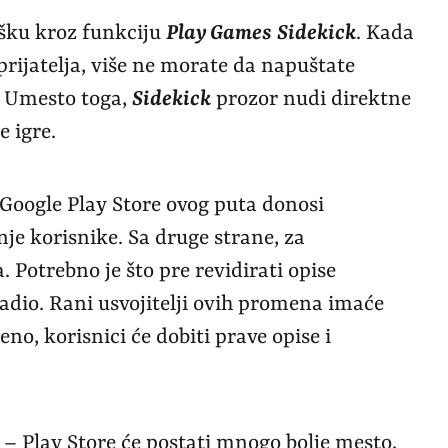
ršku kroz funkciju
Play Games Sidekick
. Kada
prijatelja, više ne morate da napuštate
e. Umesto toga,
Sidekick
prozor nudi direktne
e igre.
u Google Play Store ovog puta donosi
je korisnike. Sa druge strane, za
 Potrebno je što pre revidirati opise
radio. Rani usvojitelji ovih promena imaće
no, korisnici će dobiti prave opise i
 – Play Store će postati mnogo bolje mesto,