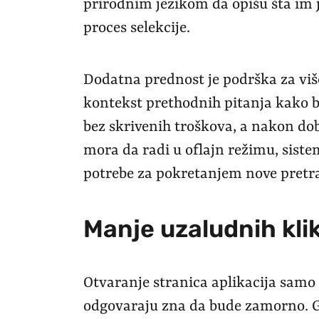
prirodnim jezikom da opišu šta im j
proces selekcije.
Dodatna prednost je podrška za viš
kontekst prethodnih pitanja kako bi
bez skrivenih troškova, a nakon dob
mora da radi u oflajn režimu, sistem
potrebe za pokretanjem nove pretr
Manje uzaludnih kli
Otvaranje stranica aplikacija samo d
odgovaraju zna da bude zamorno. G