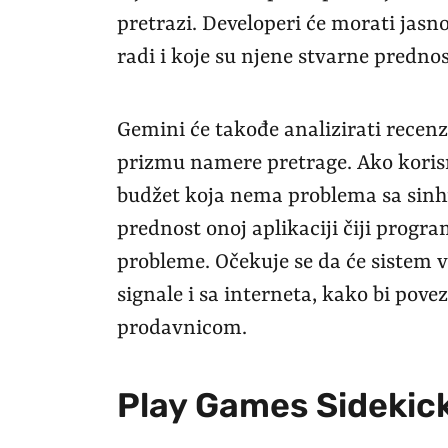
pretrazi. Developeri će morati jasno
radi i koje su njene stvarne prednos
Gemini će takođe analizirati recenz
prizmu namere pretrage. Ako korisni
budžet koja nema problema sa sinhr
prednost onoj aplikaciji čiji prog
probleme. Očekuje se da će sistem 
signale i sa interneta, kako bi pov
prodavnicom.
Play Games Sidekic