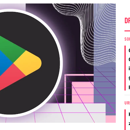
D
SO
UR