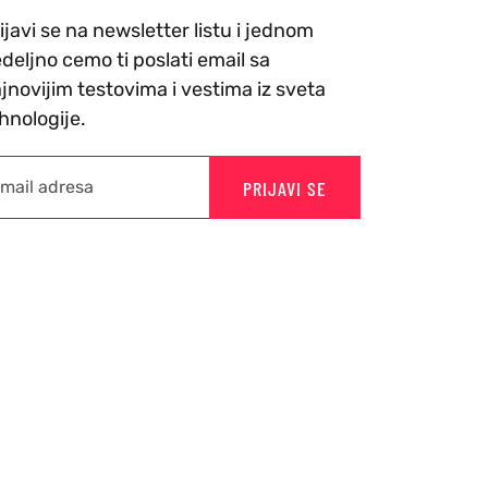
ijavi se na newsletter listu i jednom
deljno cemo ti poslati email sa
jnovijim testovima i vestima iz sveta
hnologije.
PRIJAVI SE