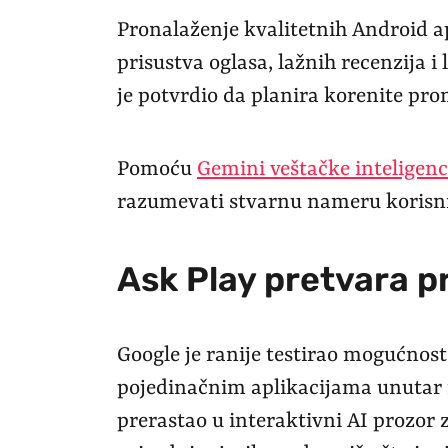
Pronalaženje kvalitetnih Android ap
prisustva oglasa, lažnih recenzija i 
je potvrdio da planira korenite p
Pomoću
Gemini veštačke inteligenc
razumevati stvarnu nameru korisn
Ask Play pretvara p
Google je ranije testirao mogućnost 
pojedinačnim aplikacijama unutar m
prerastao u interaktivni AI prozor