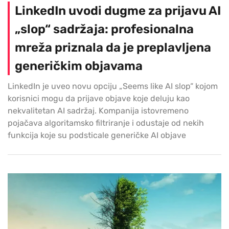
LinkedIn uvodi dugme za prijavu AI
„slop“ sadržaja: profesionalna
mreža priznala da je preplavljena
generičkim objavama
LinkedIn je uveo novu opciju „Seems like AI slop“ kojom
korisnici mogu da prijave objave koje deluju kao
nekvalitetan AI sadržaj. Kompanija istovremeno
pojačava algoritamsko filtriranje i odustaje od nekih
funkcija koje su podsticale generičke AI objave