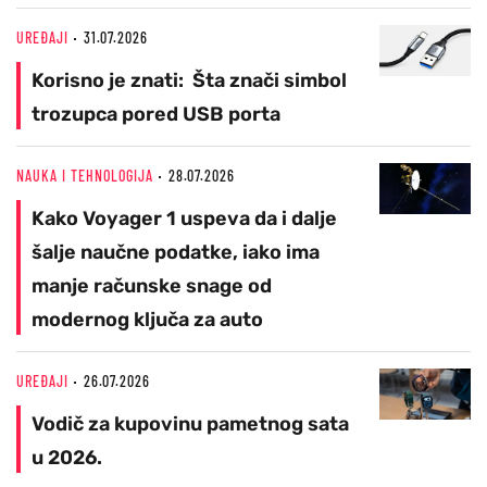
UREĐAJI
31.07.2026
Korisno je znati: Šta znači simbol
trozupca pored USB porta
NAUKA I TEHNOLOGIJA
28.07.2026
Kako Voyager 1 uspeva da i dalje
šalje naučne podatke, iako ima
manje računske snage od
modernog ključa za auto
UREĐAJI
26.07.2026
Vodič za kupovinu pametnog sata
u 2026.