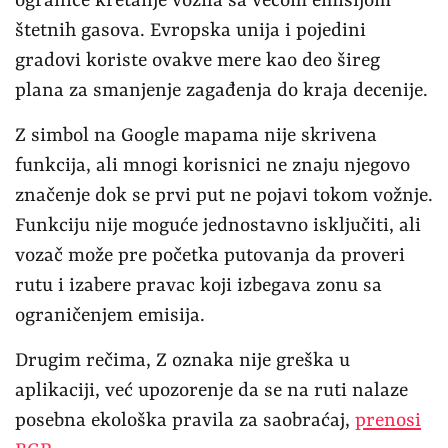
ograniče kretanje vozila sa većom emisijom
štetnih gasova. Evropska unija i pojedini
gradovi koriste ovakve mere kao deo šireg
plana za smanjenje zagađenja do kraja decenije.
Z simbol na Google mapama nije skrivena
funkcija, ali mnogi korisnici ne znaju njegovo
značenje dok se prvi put ne pojavi tokom vožnje.
Funkciju nije moguće jednostavno isključiti, ali
vozač može pre početka putovanja da proveri
rutu i izabere pravac koji izbegava zonu sa
ograničenjem emisija.
Drugim rečima, Z oznaka nije greška u
aplikaciji, već upozorenje da se na ruti nalaze
posebna ekološka pravila za saobraćaj,
prenosi