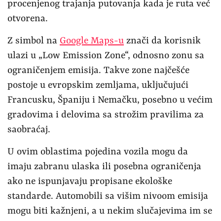
procenjenog trajanja putovanja kada je ruta već
otvorena.
Z simbol na
Google Maps-u
znači da korisnik
ulazi u „Low Emission Zone“, odnosno zonu sa
ograničenjem emisija. Takve zone najčešće
postoje u evropskim zemljama, uključujući
Francusku, Španiju i Nemačku, posebno u većim
gradovima i delovima sa strožim pravilima za
saobraćaj.
U ovim oblastima pojedina vozila mogu da
imaju zabranu ulaska ili posebna ograničenja
ako ne ispunjavaju propisane ekološke
standarde. Automobili sa višim nivoom emisija
mogu biti kažnjeni, a u nekim slučajevima im se