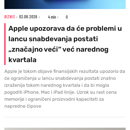
BIZNIS
02.08.2026
4 min
0
Apple upozorava da će problemi u
lancu snabdevanja postati
„značajno veći“ već narednog
kvartala
Apple je tokom objave finansijskih rezultata upozorio da
će ograničenja u lancu snabdevanja postati znatno
izraženija tokom narednog kvartala i da bi mogla
pogoditi iPhone, Mac i iPad linije. Uzrok su rast cena
memorije i ograničeni proizvodni kapaciteti za
napredne čipove