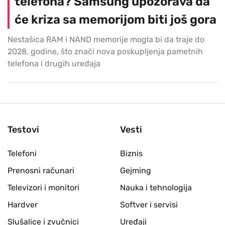
telefona? Samsung upozorava da
će kriza sa memorijom biti još gora
Nestašica RAM i NAND memorije mogla bi da traje do
2028. godine, što znači nova poskupljenja pametnih
telefona i drugih uređaja
Testovi
Vesti
Telefoni
Biznis
Prenosni računari
Gejming
Televizori i monitori
Nauka i tehnologija
Hardver
Softver i servisi
Slušalice i zvučnici
Uređaji