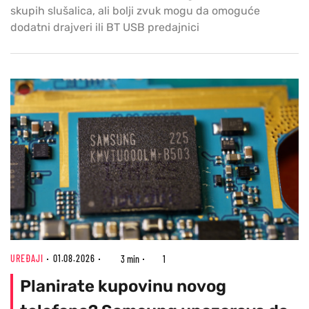
skupih slušalica, ali bolji zvuk mogu da omoguće
dodatni drajveri ili BT USB predajnici
UREĐAJI
01.08.2026
3 min
1
Planirate kupovinu novog