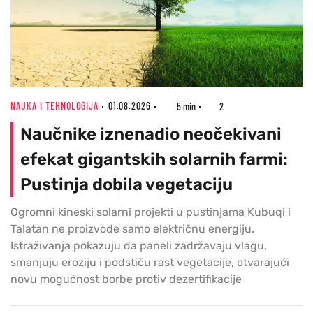
NAUKA I TEHNOLOGIJA
01.08.2026
5 min
2
Naučnike iznenadio neočekivani
efekat gigantskih solarnih farmi:
Pustinja dobila vegetaciju
Ogromni kineski solarni projekti u pustinjama Kubuqi i
Talatan ne proizvode samo električnu energiju.
Istraživanja pokazuju da paneli zadržavaju vlagu,
smanjuju eroziju i podstiču rast vegetacije, otvarajući
novu mogućnost borbe protiv dezertifikacije