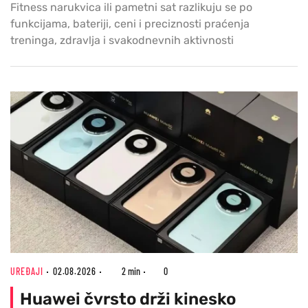
Fitness narukvica ili pametni sat razlikuju se po
funkcijama, bateriji, ceni i preciznosti praćenja
treninga, zdravlja i svakodnevnih aktivnosti
UREĐAJI
02.08.2026
2 min
0
Huawei čvrsto drži kinesko