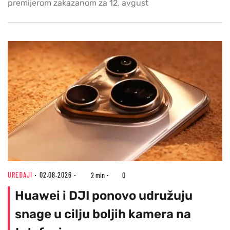
premijerom zakazanom za 12. avgust
UREĐAJI
02.08.2026
2 min
0
Huawei i DJI ponovo udružuju
snage u cilju boljih kamera na