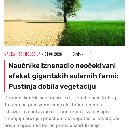
NAUKA I TEHNOLOGIJA
01.08.2026
5 min
1
Naučnike iznenadio neočekivani
efekat gigantskih solarnih farmi:
Pustinja dobila vegetaciju
Ogromni kineski solarni projekti u pustinjama Kubuqi i
Talatan ne proizvode samo električnu energiju.
Istraživanja pokazuju da paneli zadržavaju vlagu,
smanjuju eroziju i podstiču rast vegetacije, otvarajući
novu mogućnost borbe protiv dezertifikacije