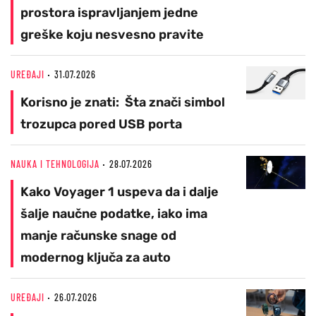
prostora ispravljanjem jedne
greške koju nesvesno pravite
UREĐAJI
31.07.2026
Korisno je znati: Šta znači simbol
trozupca pored USB porta
NAUKA I TEHNOLOGIJA
28.07.2026
Kako Voyager 1 uspeva da i dalje
šalje naučne podatke, iako ima
manje računske snage od
modernog ključa za auto
UREĐAJI
26.07.2026