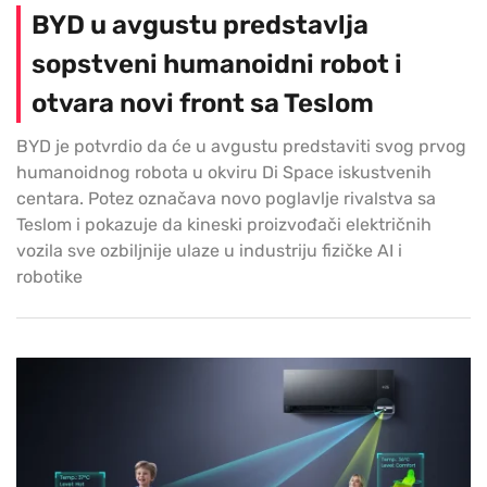
BYD u avgustu predstavlja
sopstveni humanoidni robot i
otvara novi front sa Teslom
BYD je potvrdio da će u avgustu predstaviti svog prvog
humanoidnog robota u okviru Di Space iskustvenih
centara. Potez označava novo poglavlje rivalstva sa
Teslom i pokazuje da kineski proizvođači električnih
vozila sve ozbiljnije ulaze u industriju fizičke AI i
robotike