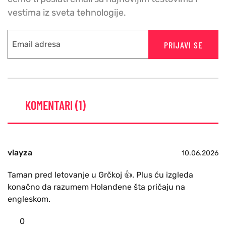
vestima iz sveta tehnologije.
PRIJAVI SE
KOMENTARI (1)
vlayza
10.06.2026
Taman pred letovanje u Grčkoj 👍. Plus ću izgleda
konačno da razumem Holanđene šta pričaju na
engleskom.
0