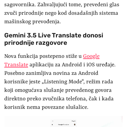
sagovornika. Zahvaljujući tome, prevedeni glas
zvuči prirodnije nego kod dosadašnjih sistema
mašinskog prevođenja.
Gemini 3.5 Live Translate donosi
prirodnije razgovore
Nova funkcija postepeno stiže u
Google
Translate
aplikaciju za Android i iOS uređaje.
Posebno zanimljiva novina za Android
korisnike jeste „Listening Mode“, režim rada
koji omogućava slušanje prevedenog govora
direktno preko zvučnika telefona, čak i kada
korisnik nema povezane slušalice.