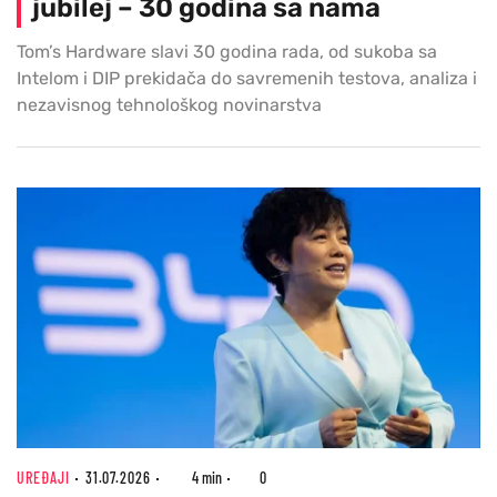
jubilej – 30 godina sa nama
Tom’s Hardware slavi 30 godina rada, od sukoba sa
Intelom i DIP prekidača do savremenih testova, analiza i
nezavisnog tehnološkog novinarstva
UREĐAJI
31.07.2026
4 min
0