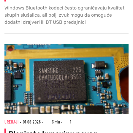
Windows Bluetooth kodeci često ograničavaju kvalitet
skupih slušalica, ali bolji zvuk mogu da omoguće
dodatni drajveri ili BT USB predajnici
UREĐAJI
01.08.2026
3 min
1