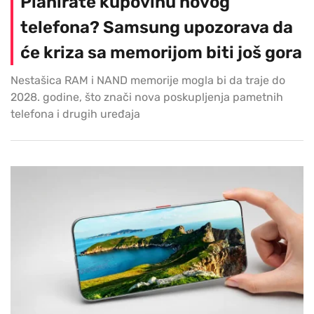
Planirate kupovinu novog
telefona? Samsung upozorava da
će kriza sa memorijom biti još gora
Nestašica RAM i NAND memorije mogla bi da traje do
2028. godine, što znači nova poskupljenja pametnih
telefona i drugih uređaja