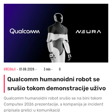
UREĐAJI
01.08.2026
3 min
0
Qualcomm humanoidni robot se
srušio tokom demonstracije uživo
Qualcomm humanoidni robot srušio se na bini tokom
Computex 2026 prezentacije, a kompanija je incident
pripisala grešci u komunikaciji