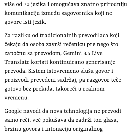
više od 70 jezika i omogućava znatno prirodniju
komunikaciju između sagovornika koji ne
govore isti jezik.
Za razliku od tradicionalnih prevodilaca koji
čekaju da osoba završi rečenicu pre nego što
započnu sa prevodom, Gemini 3.5 Live
Translate koristi kontinuirano generisanje
prevoda. Sistem istovremeno sluša govor i
proizvodi prevedeni sadržaj, pa razgovor teče
gotovo bez prekida, takoreći u realnom
vremenu.
Google navodi da nova tehnologija ne prevodi
samo reči, već pokušava da zadrži ton glasa,
brzinu govora i intonaciju originalnog