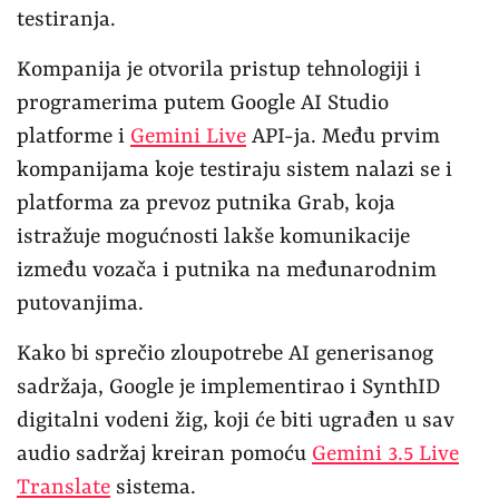
testiranja.
Kompanija je otvorila pristup tehnologiji i
programerima putem Google AI Studio
platforme i
Gemini Live
API-ja. Među prvim
kompanijama koje testiraju sistem nalazi se i
platforma za prevoz putnika Grab, koja
istražuje mogućnosti lakše komunikacije
između vozača i putnika na međunarodnim
putovanjima.
Kako bi sprečio zloupotrebe AI generisanog
sadržaja, Google je implementirao i SynthID
digitalni vodeni žig, koji će biti ugrađen u sav
audio sadržaj kreiran pomoću
Gemini 3.5 Live
Translate
sistema.