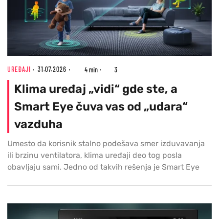
UREĐAJI
31.07.2026
4 min
3
Klima uređaj „vidi“ gde ste, a
Smart Eye čuva vas od „udara“
vazduha
Umesto da korisnik stalno podešava smer izduvavanja
ili brzinu ventilatora, klima uređaji deo tog posla
obavljaju sami. Jedno od takvih rešenja je Smart Eye