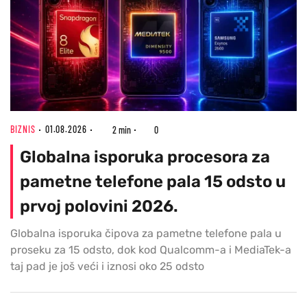
BIZNIS
01.08.2026
2 min
0
Globalna isporuka procesora za
pametne telefone pala 15 odsto u
prvoj polovini 2026.
Globalna isporuka čipova za pametne telefone pala u
proseku za 15 odsto, dok kod Qualcomm-a i MediaTek-a
taj pad je još veći i iznosi oko 25 odsto