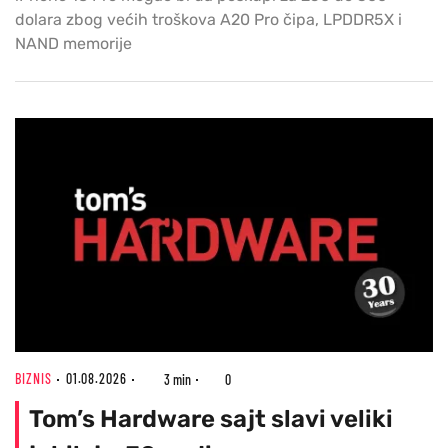
dolara zbog većih troškova A20 Pro čipa, LPDDR5X i
NAND memorije
BIZNIS
01.08.2026
3 min
0
Tom’s Hardware sajt slavi veliki