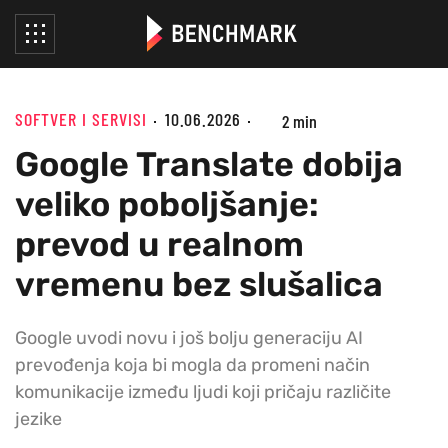
SOFTVER I SERVISI
10.06.2026
2 min
Google Translate dobija
veliko poboljšanje:
prevod u realnom
vremenu bez slušalica
Google uvodi novu i još bolju generaciju AI
prevođenja koja bi mogla da promeni način
komunikacije između ljudi koji pričaju različite
jezike