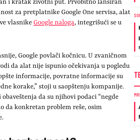
n i kratak životni put. Prvobitno lansiran
nost za pretplatnike Google One servisa, alat
SO
sve vlasnike
Google naloga
, integrišući se u
snije, Google povlači kočnicu. U zvaničnom
odi da alat nije ispunio očekivanja u pogledu
T
 opšte informacije, povratne informacije su
dne korake,” stoji u saopštenju kompanije.
MR
i obaveštenja da su njihovi podaci “negde
ako da konkretan problem reše, osim
e.