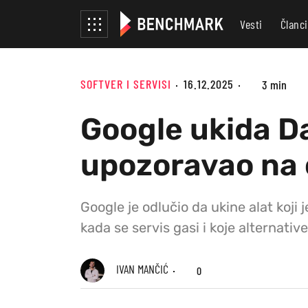
Vesti
Članci
SOFTVER I SERVISI
16.12.2025
3 min
Google ukida Da
upozoravao na 
Google je odlučio da ukine alat koji
kada se servis gasi i koje alternati
IVAN MANČIĆ
0