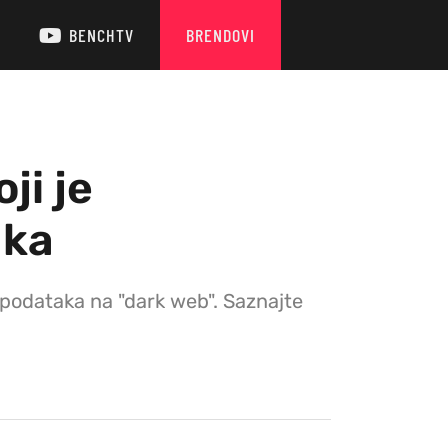
BENCHTV
BRENDOVI
ji je
aka
h podataka na "dark web". Saznajte