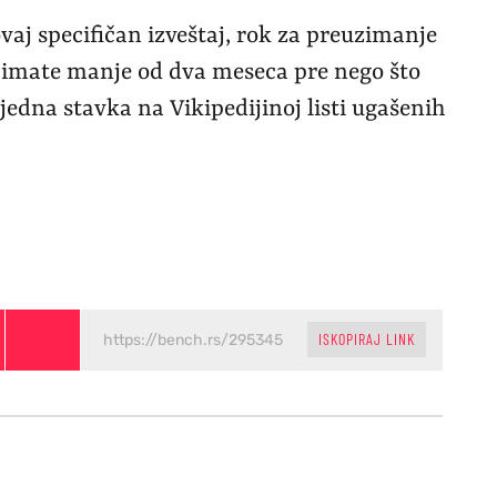
 ovaj specifičan izveštaj, rok za preuzimanje
jer imate manje od dva meseca pre nego što
edna stavka na Vikipedijinoj listi ugašenih
ISKOPIRAJ LINK