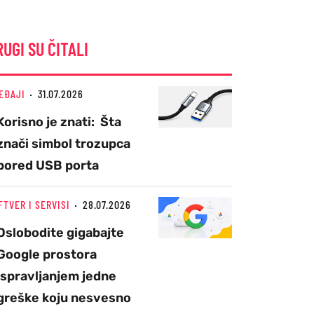
RUGI SU ČITALI
EĐAJI
31.07.2026
Korisno je znati: Šta
znači simbol trozupca
pored USB porta
FTVER I SERVISI
28.07.2026
Oslobodite gigabajte
Google prostora
ispravljanjem jedne
greške koju nesvesno