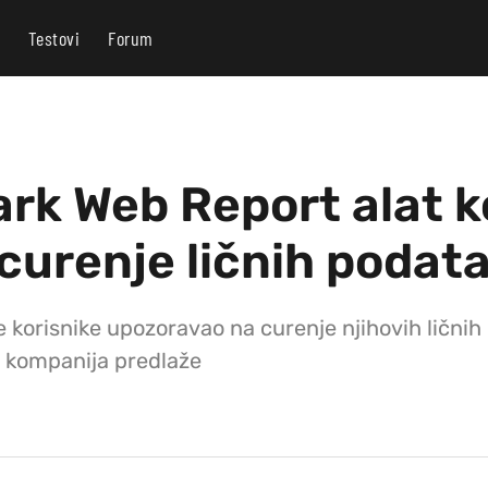
Testovi
Forum
rk Web Report alat ko
curenje ličnih podat
 je korisnike upozoravao na curenje njihovih lični
ve kompanija predlaže