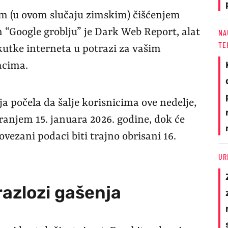
im (u ovom slučaju zimskim) čišćenjem
 “Google groblju” je Dark Web Report, alat
NA
TE
kutke interneta u potrazi za vašim
acima.
 počela da šalje korisnicima ove nedelje,
iranjem 15. januara 2026. godine, dok će
vezani podaci biti trajno obrisani 16.
UR
 razlozi gašenja