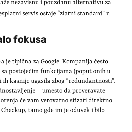
raže nezavisnu i pouzdanu alternativu za
splatni servis ostaje “zlatni standard” u
alo fokusa
 je tipična za Google. Kompanija često
u sa postojećim funkcijama (poput onih u
 ih kasnije ugasila zbog “redundantnosti”.
ednostavljenje – umesto da proveravate
orenja će vam verovatno stizati direktno
 Checkup, tamo gde im je oduvek i bilo