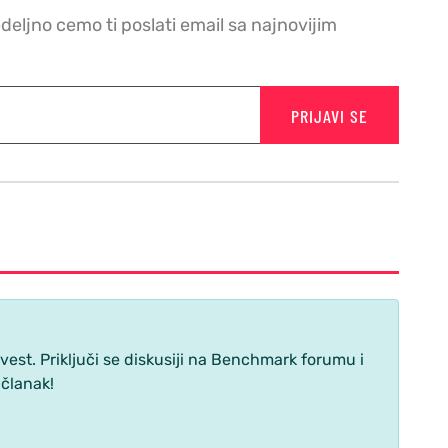
edeljno cemo ti poslati email sa najnovijim
PRIJAVI SE
st. Priključi se diskusiji na Benchmark forumu i
 članak!