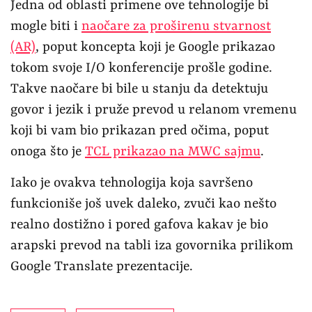
Jedna od oblasti primene ove tehnologije bi
mogle biti i
naočare za proširenu stvarnost
(AR)
, poput koncepta koji je Google prikazao
tokom svoje I/O konferencije prošle godine.
Takve naočare bi bile u stanju da detektuju
govor i jezik i pruže prevod u relanom vremenu
koji bi vam bio prikazan pred očima, poput
onoga što je
TCL prikazao na MWC sajmu
.
Iako je ovakva tehnologija koja savršeno
funkcioniše još uvek daleko, zvuči kao nešto
realno dostižno i pored gafova kakav je bio
arapski prevod na tabli iza govornika prilikom
Google Translate prezentacije.