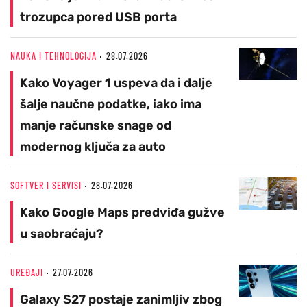
trozupca pored USB porta
NAUKA I TEHNOLOGIJA
28.07.2026
Kako Voyager 1 uspeva da i dalje
šalje naučne podatke, iako ima
manje računske snage od
modernog ključa za auto
SOFTVER I SERVISI
28.07.2026
Kako Google Maps predviđa gužve
u saobraćaju?
UREĐAJI
27.07.2026
Galaxy S27 postaje zanimljiv zbog