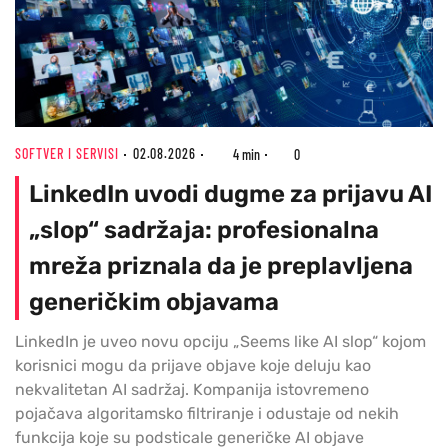
SOFTVER I SERVISI
02.08.2026
4 min
0
LinkedIn uvodi dugme za prijavu AI
„slop“ sadržaja: profesionalna
mreža priznala da je preplavljena
generičkim objavama
LinkedIn je uveo novu opciju „Seems like AI slop“ kojom
korisnici mogu da prijave objave koje deluju kao
nekvalitetan AI sadržaj. Kompanija istovremeno
pojačava algoritamsko filtriranje i odustaje od nekih
funkcija koje su podsticale generičke AI objave