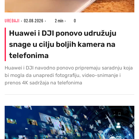
UREĐAJI
02.08.2026
2 min
0
Huawei i DJI ponovo udružuju
snage u cilju boljih kamera na
telefonima
Huawei i DJI navodno ponovo pripremaju saradnju koja
bi mogla da unapredi fotografiju, video-snimanje i
prenos 4K sadržaja na telefonima