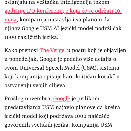
oslanjaju na veštačku inteligenciju tokom
godišnje I/O konferencije koja će se održati 10.
maja
, kompanija nastavlja i sa planom da
njihov Google USM AI jezički model podrži čak
1000 različitih jezika.
Kako prenosi
The Verge
, u postu koji je objavljen
u ponedeljak, Google je podelio više detalja o
svom Universal Speech Model (USM), sistemu
koji kompanija opisuje kao “kritičan korak” u
ostvarenju svojih ciljeva.
Prošlog novembra,
Google
je prilikom
predstavljanja USM najavio planove da kreira
jezički model koji podržava 1000 najčešće
govorenih svetskih jezika. Kompanija USM