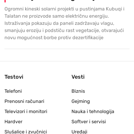
Ogromni kineski solarni projekti u pustinjama Kubuqi i
Talatan ne proizvode samo električnu energiju.
Istraživanja pokazuju da paneli zadržavaju vlagu,
smanjuju eroziju i podstiču rast vegetacije, otvarajući
novu mogućnost borbe protiv dezertifikacije
Testovi
Vesti
Telefoni
Biznis
Prenosni računari
Gejming
Televizori i monitori
Nauka i tehnologija
Hardver
Softver i servisi
Slušalice i zvučnici
Uređaji