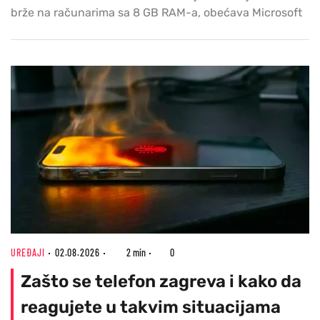
brže na računarima sa 8 GB RAM-a, obećava Microsoft
UREĐAJI
02.08.2026
2 min
0
Zašto se telefon zagreva i kako da
reagujete u takvim situacijama