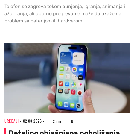
Telefon se zagreva tokom punjenja, igranja, snimanja i
ažuriranja, ali uporno pregrevanje može da ukaže na
problem sa baterijom ili hardverom
UREĐAJI
02.08.2026
2 min
0
Detaljno objašnjena poboljšanja