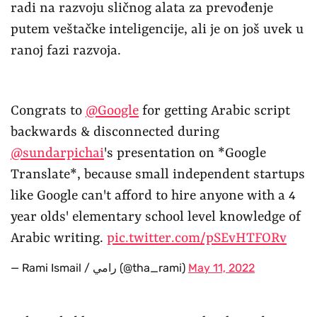
radi na razvoju sličnog alata za prevođenje
putem veštačke inteligencije, ali je on još uvek u
ranoj fazi razvoja.
Congrats to
@Google
for getting Arabic script
backwards & disconnected during
@sundarpichai
's presentation on *Google
Translate*, because small independent startups
like Google can't afford to hire anyone with a 4
year olds' elementary school level knowledge of
Arabic writing.
pic.twitter.com/pSEvHTFORv
— Rami Ismail / رامي (@tha_rami)
May 11, 2022