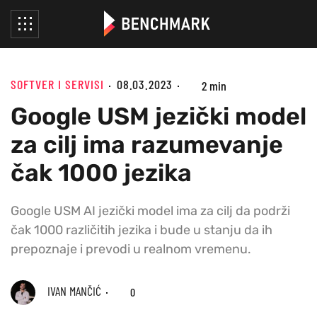
SOFTVER I SERVISI
08.03.2023
2 min
Google USM jezički model
za cilj ima razumevanje
čak 1000 jezika
Google USM AI jezički model ima za cilj da podrži
čak 1000 različitih jezika i bude u stanju da ih
prepoznaje i prevodi u realnom vremenu.
IVAN MANČIĆ
0