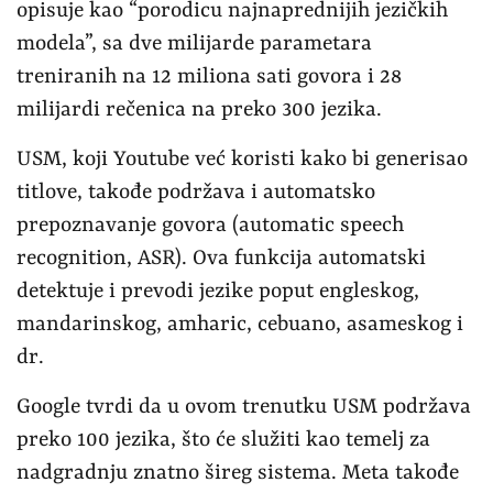
opisuje kao “porodicu najnaprednijih jezičkih
modela”, sa dve milijarde parametara
treniranih na 12 miliona sati govora i 28
milijardi rečenica na preko 300 jezika.
USM, koji Youtube već koristi kako bi generisao
titlove, takođe podržava i automatsko
prepoznavanje govora (automatic speech
recognition, ASR). Ova funkcija automatski
detektuje i prevodi jezike poput engleskog,
mandarinskog, amharic, cebuano, asameskog i
dr.
Google tvrdi da u ovom trenutku USM podržava
preko 100 jezika, što će služiti kao temelj za
nadgradnju znatno šireg sistema. Meta takođe