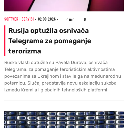
SOFTVER I SERVISI
02.08.2026
4 min
0
Rusija optužila osnivača
Telegrama za pomaganje
terorizma
Ruske vlasti optužile su Pavela Durova, osnivača
Telegrama, za pomaganje terorističkim aktivnostima
povezanima sa Ukrajinom i stavile ga na međunarodnu
poternicu. Slučaj predstavlja novu eskalaciju sukoba
između Kremlja i globalnih tehnoloških platformi