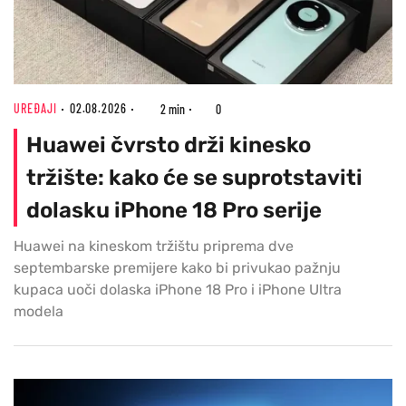
UREĐAJI
02.08.2026
2 min
0
Huawei čvrsto drži kinesko
tržište: kako će se suprotstaviti
dolasku iPhone 18 Pro serije
Huawei na kineskom tržištu priprema dve
septembarske premijere kako bi privukao pažnju
kupaca uoči dolaska iPhone 18 Pro i iPhone Ultra
modela