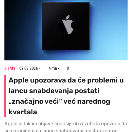
BIZNIS
02.08.2026
4 min
0
Apple upozorava da će problemi u
lancu snabdevanja postati
„značajno veći“ već narednog
kvartala
Apple je tokom objave finansijskih rezultata upozorio da
će ograničenja u lancu snabdevanja postati znatno