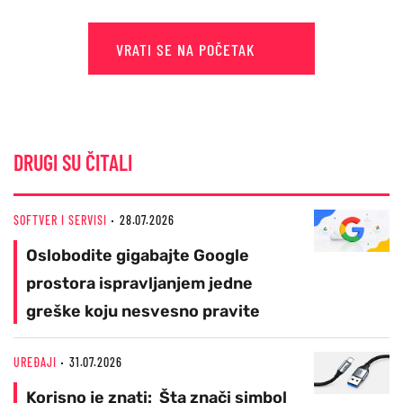
VRATI SE NA POČETAK
DRUGI SU ČITALI
SOFTVER I SERVISI
28.07.2026
Oslobodite gigabajte Google
prostora ispravljanjem jedne
greške koju nesvesno pravite
UREĐAJI
31.07.2026
Korisno je znati: Šta znači simbol