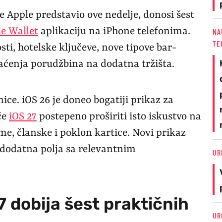
je Apple predstavio ove nedelje, donosi šest
e Wallet
aplikaciju na iPhone telefonima.
NA
TE
ti, hotelske ključeve, nove tipove bar-
raćenja porudžbina na dodatna tržišta.
ce. iOS 26 je doneo bogatiji prikaz za
će
iOS 27
postepeno proširiti isto iskustvo na
me, članske i poklon kartice. Novi prikaz
i dodatna polja sa relevantnim
UR
7 dobija šest praktičnih
UR