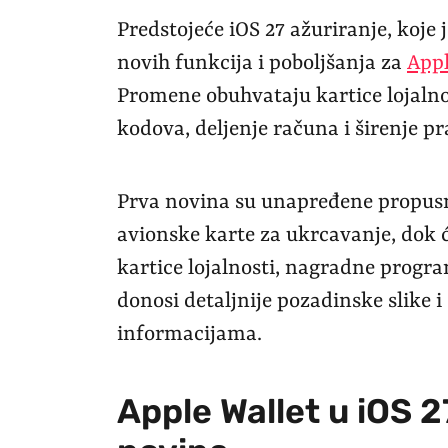
Predstojeće iOS 27 ažuriranje, koje 
novih funkcija i poboljšanja za
Appl
Promene obuhvataju kartice lojalnos
kodova, deljenje računa i širenje p
Prva novina su unapređene propusni
avionske karte za ukrcavanje, dok 
kartice lojalnosti, nagradne progra
donosi detaljnije pozadinske slike 
informacijama.
Apple Wallet u iOS 2