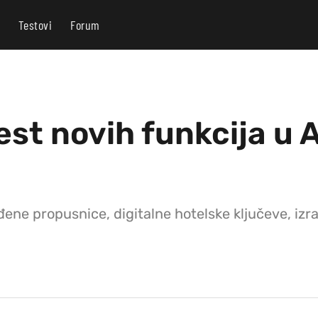
Testovi
Forum
est novih funkcija u 
ene propusnice, digitalne hotelske ključeve, izra