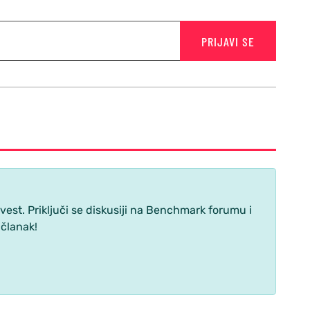
PRIJAVI SE
st. Priključi se diskusiji na Benchmark forumu i
 članak!