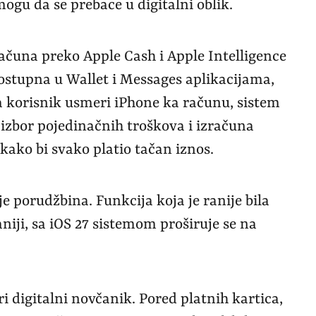
ogu da se prebace u digitalni oblik.
ačuna preko Apple Cash i Apple Intelligence
dostupna u Wallet i Messages aplikacijama,
a korisnik usmeri iPhone ka računu, sistem
zbor pojedinačnih troškova i izračuna
kako bi svako platio tačan iznos.
 porudžbina. Funkcija koja je ranije bila
niji, sa iOS 27 sistemom proširuje se na
i digitalni novčanik. Pored platnih kartica,