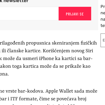
rk newsletter
Pr
ne
PRIJAVI SE
na
te
rilagođenih propusnica skeniranjem fizičkih
i ili članske kartice. Korišćenjem novog Siri
k može da usmeri iPhone ka kartici sa bar-
Nakon toga kartica može da se prikaže kao
fona.
ne vrste bar-kodova. Apple Wallet sada može
bar i ITF formate, čime se povećava broj