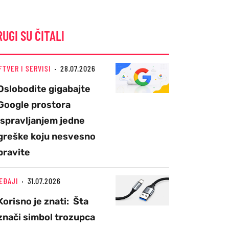
RUGI SU ČITALI
FTVER I SERVISI
28.07.2026
Oslobodite gigabajte
Google prostora
ispravljanjem jedne
greške koju nesvesno
pravite
EĐAJI
31.07.2026
Korisno je znati: Šta
znači simbol trozupca