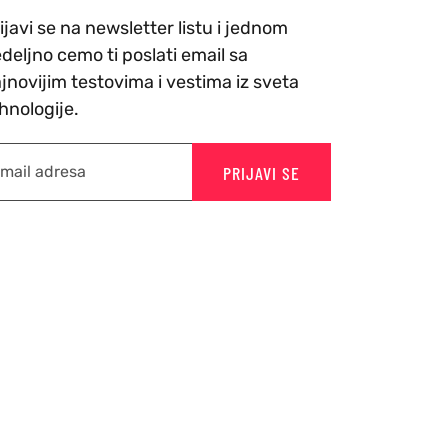
ijavi se na newsletter listu i jednom
deljno cemo ti poslati email sa
jnovijim testovima i vestima iz sveta
hnologije.
PRIJAVI SE