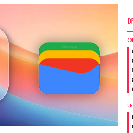
D
SO
UR