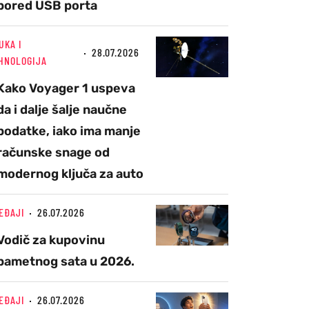
pored USB porta
UKA I
28.07.2026
HNOLOGIJA
Kako Voyager 1 uspeva
da i dalje šalje naučne
podatke, iako ima manje
računske snage od
modernog ključa za auto
EĐAJI
26.07.2026
Vodič za kupovinu
pametnog sata u 2026.
EĐAJI
26.07.2026