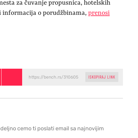
mesta za čuvanje propusnica, hotelskih
a i informacija o porudžbinama,
prenosi
ISKOPIRAJ LINK
edeljno cemo ti poslati email sa najnovijim