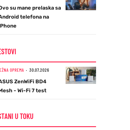
Ovo su mane prelaska sa
Android telefona na
iPhone
ESTOVI
EŽNA OPREMA
30.07.2026
ASUS ZenWiFi BD4
Mesh - Wi-Fi 7 test
STANI U TOKU