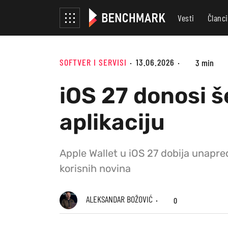
Vesti
Članci
SOFTVER I SERVISI
13.06.2026
3 min
iOS 27 donosi š
aplikaciju
Apple Wallet u iOS 27 dobija unapređ
korisnih novina
ALEKSANDAR BOŽOVIĆ
0