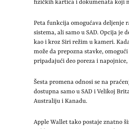
fizičkih kartica i dokumenata koji m
Peta funkcija omogućava deljenje r
sistema, ali samo u SAD. Opcija je 
kao i kroz Siri režim u kameri. Kad
može da prepozna stavke, omogući i
pripadajući deo poreza i napojnice, 
Šesta promena odnosi se na praćenje
dostupna samo u SAD i Velikoj Brita
Australiju i Kanadu.
Apple Wallet tako postaje znatno šir