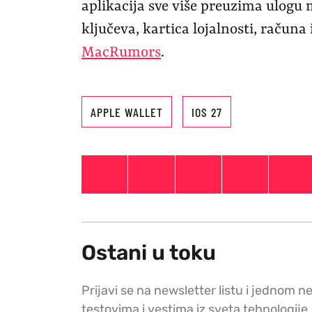
aplikacija sve više preuzima ulogu 
ključeva, kartica lojalnosti, račun
MacRumors
.
APPLE WALLET
IOS 27
Ostani u toku
Prijavi se na newsletter listu i jednom n
testovima i vestima iz sveta tehnologije.