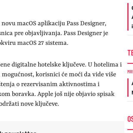
i novu macOS aplikaciju Pass Designer,
ica pre objavljivanja. Pass Designer je
 okviru macOS 27 sistema.
T
ne digitalne hotelske ključeve. U hotelima i
MR
mogućnost, korisnici će moći da vide više
štenja o rezervisanim aktivnostima i
m boravka. Apple još nije objavio spisak
podržati nove ključeve.
O