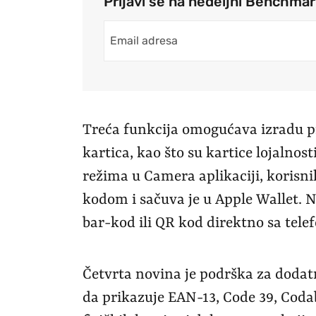
Prijavi se na nedeljni Benchma
Treća funkcija omogućava izradu p
kartica, kao što su kartice lojalnost
režima u Camera aplikaciji, korisni
kodom i sačuva je u Apple Wallet. 
bar-kod ili QR kod direktno sa tele
Četvrta novina je podrška za dodat
da prikazuje EAN-13, Code 39, Coda