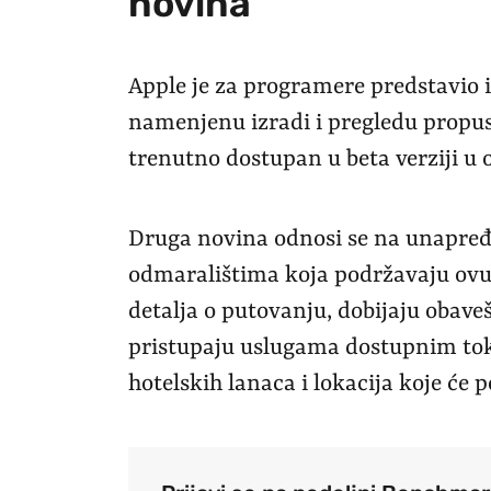
novina
Apple je za programere predstavio 
namenjenu izradi i pregledu propusn
trenutno dostupan u beta verziji u
Druga novina odnosi se na unapređe
odmaralištima koja podržavaju ovu 
detalja o putovanju, dobijaju obave
pristupaju uslugama dostupnim toko
hotelskih lanaca i lokacija koje će 