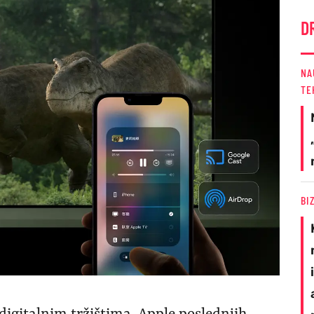
D
NA
TE
BI