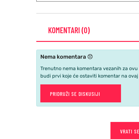
KOMENTARI (0)
Nema komentara 😞
Trenutno nema komentara vezanih za ovu ve
budi prvi koje će ostaviti komentar na ovaj
PRIDRUŽI SE DISKUSIJI
VRATI S