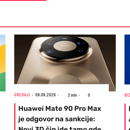
UREĐAJI
09.08.2026
BI
2 min
0
Huawei Mate 90 Pro Max
je odgovor na sankcije:
Novi 3D čip ide tamo gde