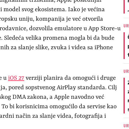
igitalnim tržištima, Apple poslednjih
 model svog ekosistema. Iako je većina
psku uniju, kompanija je već otvorila
UR
prodavnice, dozvolila emulatore u App Store-u
e. Sledeća velika promena mogla bi da bude
ih za slanje slike, zvuka i videa sa iPhone
UR
e u
iOS 27
verziji planira da omogući i druge
aja, pored sopstvenog AirPlay standarda. Cilj
pskog DMA zakona, a Apple navodno već
 To bi korisnicima omogućilo da servise kao
rdni način za slanje videa, fotografija i
UR