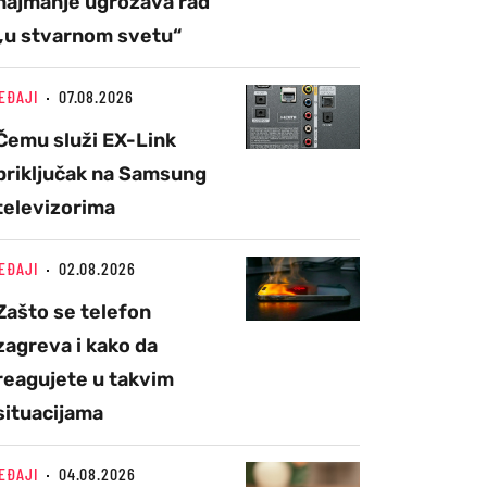
najmanje ugrožava rad
„u stvarnom svetu“
EĐAJI
07.08.2026
Čemu služi EX-Link
priključak na Samsung
televizorima
EĐAJI
02.08.2026
Zašto se telefon
zagreva i kako da
reagujete u takvim
situacijama
EĐAJI
04.08.2026