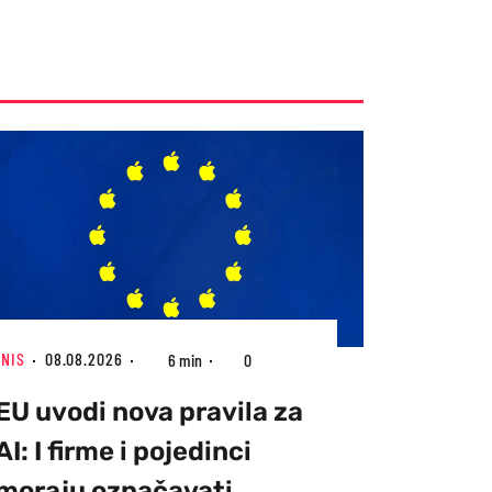
ZNIS
08.08.2026
6 min
0
EU uvodi nova pravila za
AI: I firme i pojedinci
moraju označavati