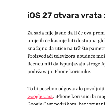
iOS 27 otvara vrata
Za sada nije jasno da li će ova pro
unije ili će kasnije biti dostupna g
značajno da utiče na tržište pametn
Proizvođači televizora ubuduće mož
licencu niti da ispunjavaju stroge 
podržavaju iPhone korisnike.
To bi posebno odgovaralo povoljnij
Google Cast
. iPhone korisnici bi mo
Google Cast podrškom, bez vezivanja