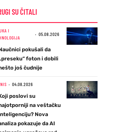
RUGI SU ČITALI
UKA I
05.08.2026
HNOLOGIJA
Naučnici pokušali da
„preseku“ foton i dobili
nešto još čudnije
ZNIS
04.08.2026
Koji poslovi su
najotporniji na veštačku
inteligenciju? Nova
analiza pokazuje da AI