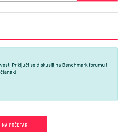
st. Priključi se diskusiji na Benchmark forumu i
 članak!
E NA POČETAK