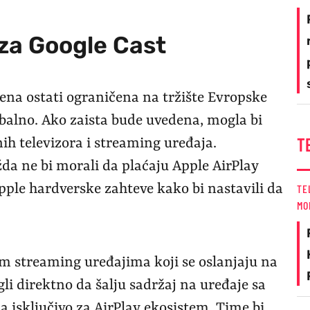
 za Google Cast
mena ostati ograničena na tržište Evropske
lobalno. Ako zaista bude uvedena, mogla bi
T
ih televizora i streaming uređaja.
da ne bi morali da plaćaju Apple AirPlay
Apple hardverske zahteve kako bi nastavili da
TE
MO
im streaming uređajima koji se oslanjaju na
gli direktno da šalju sadržaj na uređaje sa
 isključivo za AirPlay ekosistem. Time bi