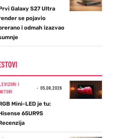
Prvi Galaxy S27 Ultra
render se pojavio
prerano i odmah izazvao
sumnje
ESTOVI
LEVIZORI I
05.08.2026
NITORI
RGB Mini-LED je tu:
Hisense 65UR9S
Recenzija