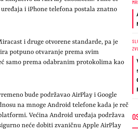
MR
uređaja i iPhone telefona postala znatno
SL
iracast i druge otvorene standarde, pa je
ZV
nira potpuno otvaranje prema svim
 već samo prema odabranim protokolima kao
tovremeno bude podržavao AirPlay i Google
dnosu na mnoge Android telefone kada je reč
 platformi. Većina Android uređaja podržava
O
 sigurno neće dobiti zvaničnu Apple AirPlay