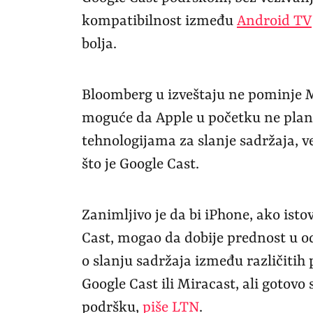
kompatibilnost između
Android TV
bolja.
Bloomberg u izveštaju ne pominje M
moguće da Apple u početku ne pla
tehnologijama za slanje sadržaja,
što je Google Cast.
Zanimljivo je da bi iPhone, ako is
Cast, mogao da dobije prednost u o
o slanju sadržaja između različitih
Google Cast ili Miracast, ali gotovo
podršku,
piše LTN
.