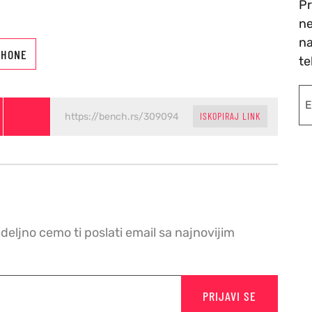
Pr
ne
na
PHONE
te
ISKOPIRAJ LINK
edeljno cemo ti poslati email sa najnovijim
PRIJAVI SE