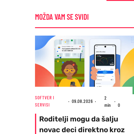
MOŽDA VAM SE SVIDI
SOFTVER I
2
09.08.2026
SERVISI
min
0
Roditelji mogu da šalju
novac deci direktno kroz