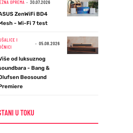
EŽNA OPREMA
30.07.2026
ASUS ZenWiFi BD4
Mesh - Wi-Fi 7 test
UŠALICE I
05.08.2026
UČNICI
Više od luksuznog
soundbara - Bang &
Olufsen Beosound
Premiere
STANI U TOKU