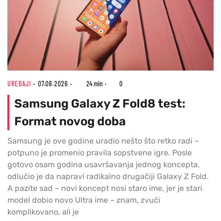
UREĐAJI
07.08.2026
24 min
0
Samsung Galaxy Z Fold8 test:
Format novog doba
Samsung je ove godine uradio nešto što retko radi –
potpuno je promenio pravila sopstvene igre. Posle
gotovo osam godina usavršavanja jednog koncepta,
odlučio je da napravi radikalno drugačiji Galaxy Z Fold.
A pazite sad – novi koncept nosi staro ime, jer je stari
model dobio novo Ultra ime – znam, zvuči
komplikovano, ali je