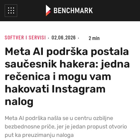
SOFTVER I SERVISI
02.06.2026
2 min
Meta AI podrška postala
saučesnik hakera: jedna
rečenica i mogu vam
hakovati Instagram
nalog
Meta AI podrška našla se u centru ozbiljne
bezbednosne priče, jer je jedan propust otvorio
put ka preuzimanju naloga