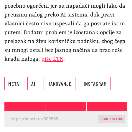
posebno ogorčeni jer su napadači mogli lako da
preuzmu nalog preko AI sistema, dok pravi
vlasnici često nisu uspevali da ga povrate istim
putem. Dodatni problem je izostanak opcije za
prelazak na živu korisničku podršku, zbog čega
su mnogi ostali bez jasnog načina da brzo reše
krađu naloga,
piše LTN
.
META
AI
HAKOVANJE
INSTAGRAM
ISKOPIRAJ LINK