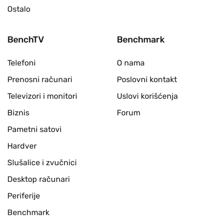
Ostalo
BenchTV
Benchmark
Telefoni
O nama
Prenosni računari
Poslovni kontakt
Televizori i monitori
Uslovi korišćenja
Biznis
Forum
Pametni satovi
Hardver
Slušalice i zvučnici
Desktop računari
Periferije
Benchmark