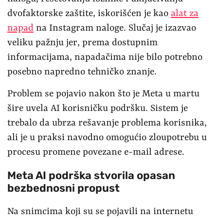
dvofaktorske zaštite, iskorišćen je kao
alat za
napad
na Instagram naloge. Slučaj je izazvao
veliku pažnju jer, prema dostupnim
informacijama, napadačima nije bilo potrebno
posebno napredno tehničko znanje.
Problem se pojavio nakon što je Meta u martu
šire uvela AI korisničku podršku. Sistem je
trebalo da ubrza rešavanje problema korisnika,
ali je u praksi navodno omogućio zloupotrebu u
procesu promene povezane e-mail adrese.
Meta AI podrška stvorila opasan
bezbednosni propust
Na snimcima koji su se pojavili na internetu