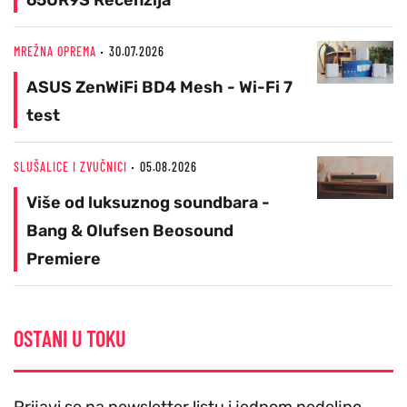
MREŽNA OPREMA
30.07.2026
ASUS ZenWiFi BD4 Mesh - Wi-Fi 7
test
SLUŠALICE I ZVUČNICI
05.08.2026
Više od luksuznog soundbara -
Bang & Olufsen Beosound
Premiere
OSTANI U TOKU
Prijavi se na newsletter listu i jednom nedeljno