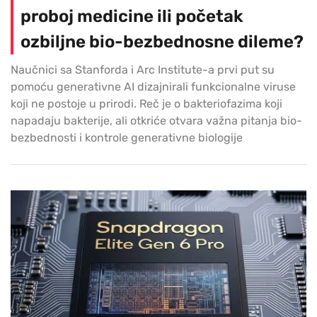
proboj medicine ili početak
ozbiljne bio-bezbednosne dileme?
Naučnici sa Stanforda i Arc Institute-a prvi put su
pomoću generativne AI dizajnirali funkcionalne viruse
koji ne postoje u prirodi. Reč je o bakteriofazima koji
napadaju bakterije, ali otkriće otvara važna pitanja bio-
bezbednosti i kontrole generativne biologije