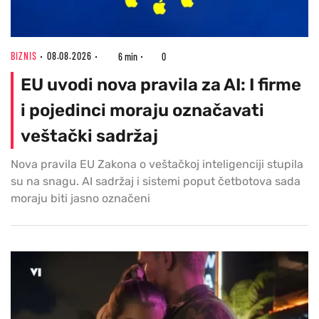
BIZNIS
08.08.2026
6 min
0
EU uvodi nova pravila za AI: I firme
i pojedinci moraju označavati
veštački sadržaj
Nova pravila EU Zakona o veštačkoj inteligenciji stupila
su na snagu. AI sadržaj i sistemi poput četbotova sada
moraju biti jasno označeni