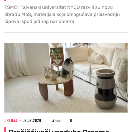
TSMC i Tajvanski univerzitet NYCU razvili su novu
obradu MoS₂ materijala koja omogućava proizvodnju
čipova ispod jednog nanometra
UREĐAJI
08.08.2026
3 min
0