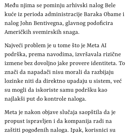
Među njima se pominju arhivski nalog Bele
kuće iz perioda administracije Baraka Obame i
nalog John Bentivegna, glavnog podoficira
Američkih svemirskih snaga.
Najveći problem je u tome što je Meta AI
podrška, prema navodima, izvršavala rizične
izmene bez dovoljno jake provere identiteta. To
znači da napadači nisu morali da razbijaju
lozinke niti da direktno upadaju u sistem, već
su mogli da iskoriste samu podršku kao
najlakši put do kontrole naloga.
Meta je nakon objave slučaja saopštila da je
propust ispravljen i da kompanija radi na
zaštiti pogođenih naloga. Ipak, korisnici su