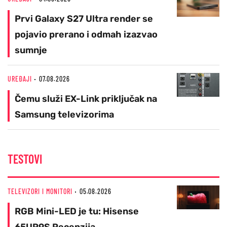
Prvi Galaxy S27 Ultra render se
pojavio prerano i odmah izazvao
sumnje
UREĐAJI
07.08.2026
Čemu služi EX-Link priključak na
Samsung televizorima
TESTOVI
TELEVIZORI I MONITORI
05.08.2026
RGB Mini-LED je tu: Hisense
65UR9S Recenzija