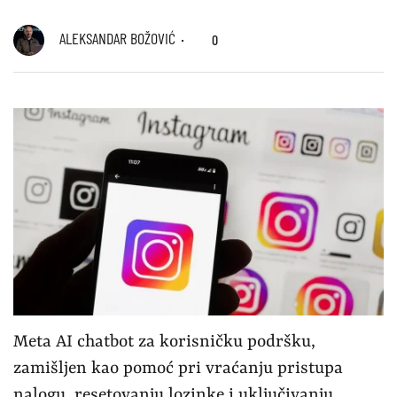
ALEKSANDAR BOŽOVIĆ
0
Meta AI chatbot za korisničku podršku,
zamišljen kao pomoć pri vraćanju pristupa
nalogu, resetovanju lozinke i uključivanju