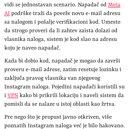
vidi se jednostavan scenario. Napadač od
Meta
AI
podrške traži da poveže novu e-mail adresu
sa nalogom i pošalje verifikacioni kod. Umesto
da strogo proveri da li zahtev zaista dolazi od
vlasnika naloga, sistem je kod slao na adresu
koju je naveo napadač.
Kada bi dobio kod, napadač je mogao da završi
proveru e-mail adrese, zatim resetuje lozinku i
zaključa pravog vlasnika van njegovog
Instagram naloga. Pojedini napadači koristili su
i
VPN
kako bi prikrili lokaciju i naveli sistem da
pomisli da se nalaze u istoj oblasti kao žrtva.
Pre nego što je propust javno otkriven, više
poznatih Instagram naloga već je bilo hakovano.