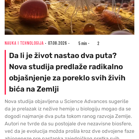
NAUKA I TEHNOLOGIJA
07.08.2026
5 min
2
Da li je život nastao dva puta?
Nova studija predlaže radikalno
objašnjenje za poreklo svih živih
bića na Zemlji
Nova studija objavljena u Science Advances sugeriše
da je prelazak iz nežive hemije u biologiju mogao da se
dogodi najmanje dva puta tokom ranog razvoja Zemlje.
Autori ne tvrde da su postojale dve nezavisne biosfere,
već da je evolucija možda prošla kroz dve odvojene faze
abiogeneze pre nastanka zajedničkog pretka svih