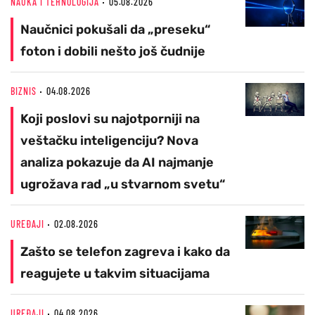
NAUKA I TEHNOLOGIJA
05.08.2026
Naučnici pokušali da „preseku“
foton i dobili nešto još čudnije
BIZNIS
04.08.2026
Koji poslovi su najotporniji na
veštačku inteligenciju? Nova
analiza pokazuje da AI najmanje
ugrožava rad „u stvarnom svetu“
UREĐAJI
02.08.2026
Zašto se telefon zagreva i kako da
reagujete u takvim situacijama
UREĐAJI
04.08.2026