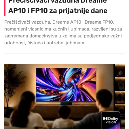
Prečišćivači vazduha Dreame
AP10 i FP10 za prijatnije dane
Prečišćivači vazduha, Dreame AP10 i Dreame FP10,
namenjeni vlasnicima kućnih ljubimaca, razvijeni su za
savremena domaćinstva u kojima su podjednako važni
udobnost, čistoća i potrebe ljubimaca