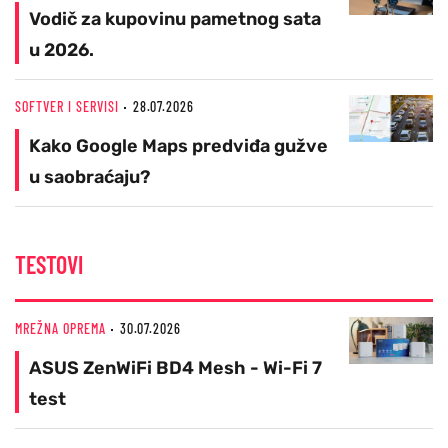
Vodič za kupovinu pametnog sata
u 2026.
SOFTVER I SERVISI
28.07.2026
Kako Google Maps predviđa gužve
u saobraćaju?
TESTOVI
MREŽNA OPREMA
30.07.2026
ASUS ZenWiFi BD4 Mesh - Wi-Fi 7
test