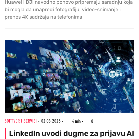
Huawei i DJI navodno ponovo pripremaju saradnju koja
bi mogla da unapredi fotografiju, video-snimanje i
prenos 4K sadržaja na telefonima
SOFTVER I SERVISI
02.08.2026
4 min
0
LinkedIn uvodi dugme za prijavu AI