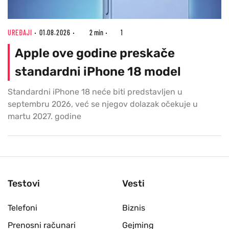
UREĐAJI
01.08.2026
2 min
1
Apple ove godine preskače
standardni iPhone 18 model
Standardni iPhone 18 neće biti predstavljen u
septembru 2026, već se njegov dolazak očekuje u
martu 2027. godine
Testovi
Vesti
Telefoni
Biznis
Prenosni računari
Gejming