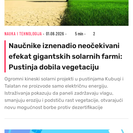
NAUKA I TEHNOLOGIJA
01.08.2026
5 min
2
Naučnike iznenadio neočekivani
efekat gigantskih solarnih farmi:
Pustinja dobila vegetaciju
Ogromni kineski solarni projekti u pustinjama Kubuqi i
Talatan ne proizvode samo električnu energiju.
Istraživanja pokazuju da paneli zadržavaju vlagu,
smanjuju eroziju i podstiču rast vegetacije, otvarajući
novu mogućnost borbe protiv dezertifikacije