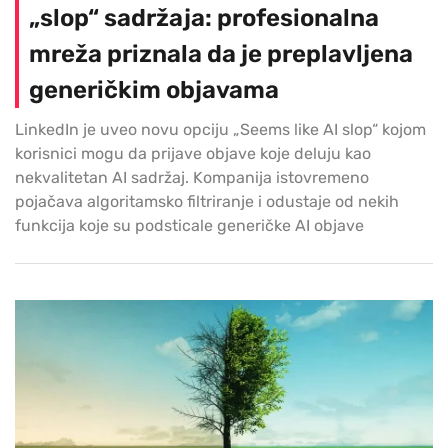
„slop“ sadržaja: profesionalna
mreža priznala da je preplavljena
generičkim objavama
LinkedIn je uveo novu opciju „Seems like AI slop“ kojom
korisnici mogu da prijave objave koje deluju kao
nekvalitetan AI sadržaj. Kompanija istovremeno
pojačava algoritamsko filtriranje i odustaje od nekih
funkcija koje su podsticale generičke AI objave