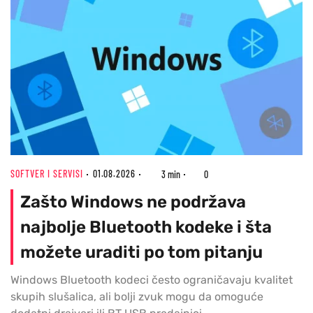
SOFTVER I SERVISI
01.08.2026
3 min
0
Zašto Windows ne podržava
najbolje Bluetooth kodeke i šta
možete uraditi po tom pitanju
Windows Bluetooth kodeci često ograničavaju kvalitet
skupih slušalica, ali bolji zvuk mogu da omoguće