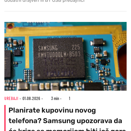
dodatni drajveri ili BT USB predajnici
UREĐAJI
01.08.2026
3 min
1
Planirate kupovinu novog
telefona? Samsung upozorava da