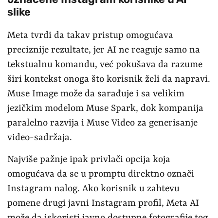
slike
Meta tvrdi da takav pristup omogućava
preciznije rezultate, jer AI ne reaguje samo na
tekstualnu komandu, već pokušava da razume
širi kontekst onoga što korisnik želi da napravi.
Muse Image može da sarađuje i sa velikim
jezičkim modelom Muse Spark, dok kompanija
paralelno razvija i Muse Video za generisanje
video-sadržaja.
Najviše pažnje ipak privlači opcija koja
omogućava da se u promptu direktno označi
Instagram nalog. Ako korisnik u zahtevu
pomene drugi javni Instagram profil, Meta AI
može da iskoristi javno dostupne fotografije tog