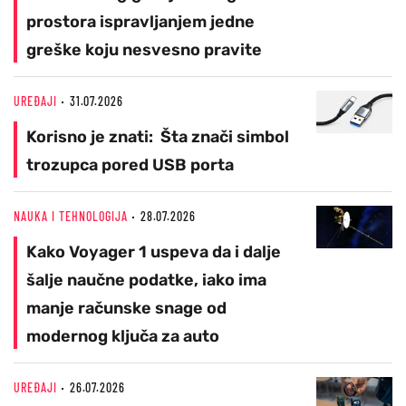
prostora ispravljanjem jedne
greške koju nesvesno pravite
UREĐAJI
31.07.2026
Korisno je znati: Šta znači simbol
trozupca pored USB porta
NAUKA I TEHNOLOGIJA
28.07.2026
Kako Voyager 1 uspeva da i dalje
šalje naučne podatke, iako ima
manje računske snage od
modernog ključa za auto
UREĐAJI
26.07.2026