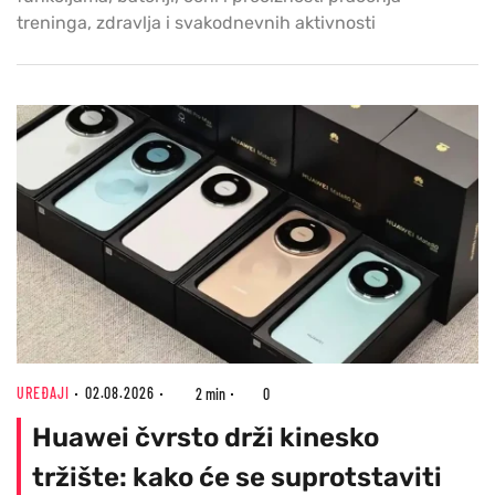
treninga, zdravlja i svakodnevnih aktivnosti
UREĐAJI
02.08.2026
2 min
0
Huawei čvrsto drži kinesko
tržište: kako će se suprotstaviti