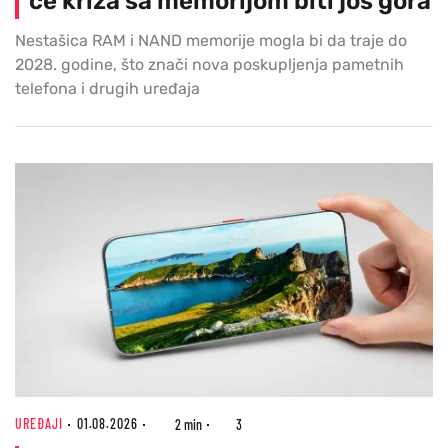
će kriza sa memorijom biti još gora
Nestašica RAM i NAND memorije mogla bi da traje do
2028. godine, što znači nova poskupljenja pametnih
telefona i drugih uređaja
UREĐAJI
01.08.2026
2 min
3