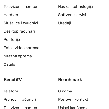
Televizori i monitori
Nauka i tehnologija
Hardver
Softver i servisi
Slušalice i zvučnici
Uređaji
Desktop računari
Periferije
Foto i video oprema
Mrežna oprema
Ostalo
BenchTV
Benchmark
Telefoni
O nama
Prenosni računari
Poslovni kontakt
Televizori i monitori
Uslovi korišćenja