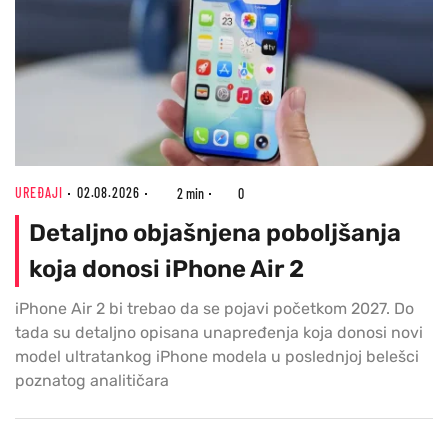
UREĐAJI
02.08.2026
2 min
0
Detaljno objašnjena poboljšanja
koja donosi iPhone Air 2
iPhone Air 2 bi trebao da se pojavi početkom 2027. Do
tada su detaljno opisana unapređenja koja donosi novi
model ultratankog iPhone modela u poslednjoj belešci
poznatog analitičara