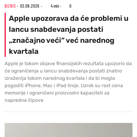
BIZNIS
02.08.2026
4 min
0
Apple upozorava da će problemi u
lancu snabdevanja postati
„značajno veći“ već narednog
kvartala
Apple je tokom objave finansijskih rezultata upozorio da
će ograničenja u lancu snabdevanja postati znatno
izraženija tokom narednog kvartala i da bi mogla
pogoditi iPhone, Mac i iPad linije. Uzrok su rast cena
memorije i ograničeni proizvodni kapaciteti za
napredne čipove