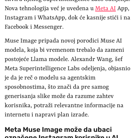
Nova tehnologija već je uvedena u
Meta AI
App,
Instagram i WhatsApp, dok će kasnije stići i na
Facebook i Messenger.
Muse Image pripada novoj porodici Muse AI
modela, koja bi vremenom trebalo da zameni
postojeće Llama modele. Alexandr Wang, šef
Meta Superintelligence Labs odeljenja, objasnio
je da je reč o modelu sa agentskim
sposobnostima, što znači da pre samog
generisanja slike može da razume zahtev
korisnika, potraži relevantne informacije na
internetu i napravi plan izrade.
Meta Muse Image može da ubaci
označene Instagram korisnike u AI