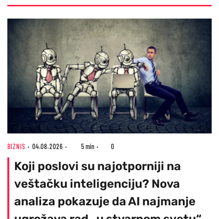
BIZNIS
04.08.2026
5 min
0
Koji poslovi su najotporniji na
veštačku inteligenciju? Nova
analiza pokazuje da AI najmanje
ugrožava rad „u stvarnom svetu“