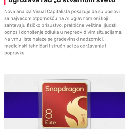
Nova analiza Visual Capitalista pokazuje da su poslovi
sa najvećom otpornošću na AI uglavnom oni koji
zahtevaju fizičko prisustvo, praktične veštine, ljudski
odnos i donošenje odluka u nepredvidivim situacijama.
Na vrhu liste nalaze se građevinski nadzornici,
medicinski tehničari i stručnjaci za održavanje i
popravke