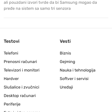
ali pouzdani izvori tvrde da bi Samsung mogao da
pređe na sistem sa samo tri senzora
Testovi
Vesti
Telefoni
Biznis
Prenosni računari
Gejming
Televizori i monitori
Nauka i tehnologija
Hardver
Softver i servisi
Slušalice i zvučnici
Uređaji
Desktop računari
Periferije