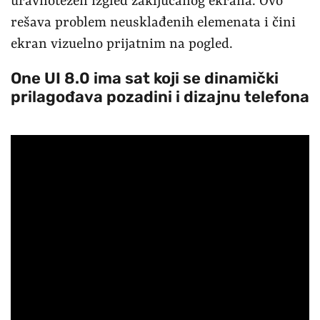
uravnotežen izgled zaključanog ekrana. Ovo
rešava problem neusklađenih elemenata i čini
ekran vizuelno prijatnim na pogled.
One UI 8.0 ima sat koji se dinamički
prilagođava pozadini i dizajnu telefona