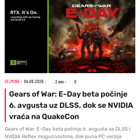
GEJMING
04.08.2026
2 min
0
Gears of War: E-Day beta počinje
6. avgusta uz DLSS, dok se NVIDIA
vraća na QuakeCon
Gears of War: E-Day beta počinje 6. avgusta sa DLSS i
NVIDIA Reflex mogućnostima, dok puna PC verzija