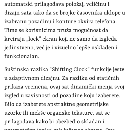
automatski prilagođava položaj, veličinu i
dizajn sata tako da se brojke časovnika uklope u
izabranu pozadinu i konture okvira telefona.
Time se korisnicima pruža mogućnost da
kreiraju „lock“ ekran koji ne samo da izgleda
jedinstveno, već je i vizuelno lepše usklađen i
funkcionalan.
Suštinska razlika “Shifting Clock” funkcije jeste
u adaptivnom dizajnu. Za razliku od statičnih
prikaza vremena, ovaj sat dinamički menja svoj
izgled u zavisnosti od pozadine koju izaberete.
Bilo da izaberete apstraktne geometrijske
uzorke ili mekše organske teksture, sat se
prilagođava kako bi obezbedio skladan i