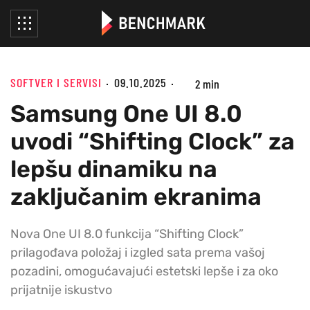
SOFTVER I SERVISI
09.10.2025
2 min
Samsung One UI 8.0
uvodi “Shifting Clock” za
lepšu dinamiku na
zaključanim ekranima
Nova One UI 8.0 funkcija “Shifting Clock”
prilagođava položaj i izgled sata prema vašoj
pozadini, omogućavajući estetski lepše i za oko
prijatnije iskustvo