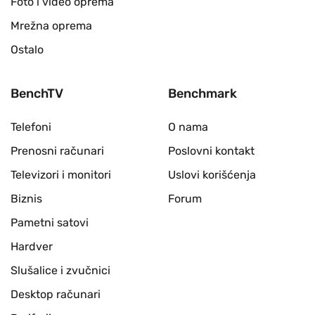
Foto i video oprema
Mrežna oprema
Ostalo
BenchTV
Benchmark
Telefoni
O nama
Prenosni računari
Poslovni kontakt
Televizori i monitori
Uslovi korišćenja
Biznis
Forum
Pametni satovi
Hardver
Slušalice i zvučnici
Desktop računari