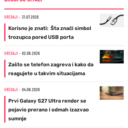
UREĐAJI
31.07.2026
Korisno je znati: Šta znači simbol
trozupca pored USB porta
UREĐAJI
02.08.2026
Zašto se telefon zagreva i kako da
reagujete u takvim situacijama
UREĐAJI
04.08.2026
Prvi Galaxy S27 Ultra render se
pojavio prerano i odmah izazvao
sumnje