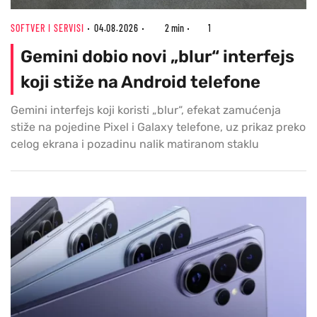
SOFTVER I SERVISI
04.08.2026
2 min
1
Gemini dobio novi „blur“ interfejs
koji stiže na Android telefone
Gemini interfejs koji koristi „blur“, efekat zamućenja
stiže na pojedine Pixel i Galaxy telefone, uz prikaz preko
celog ekrana i pozadinu nalik matiranom staklu