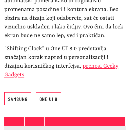
automatski pomera kako bi odgovarao
promenama pozadine ili kontura ekrana. Bez
obzira na dizajn koji odaberete, sat će ostati
vizuelno usklađen i lako čitljiv. Ovo čini da lock
ekran bude ne samo lep, već i praktičan.
“Shifting Clock” u One UI 8.0 predstavlja
značajan korak napred u personalizaciji i
dizajnu korisničkog interfejsa,
prenosi Geeky
Gadgets
SAMSUNG
ONE UI 8