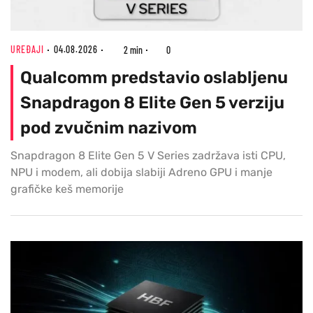
UREĐAJI
04.08.2026
2 min
0
Qualcomm predstavio oslabljenu
Snapdragon 8 Elite Gen 5 verziju
pod zvučnim nazivom
Snapdragon 8 Elite Gen 5 V Series zadržava isti CPU,
NPU i modem, ali dobija slabiji Adreno GPU i manje
grafičke keš memorije