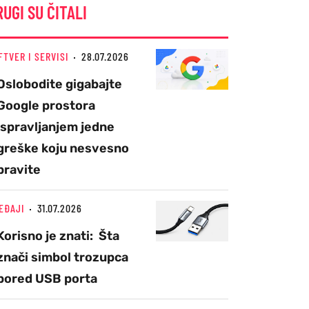
RUGI SU ČITALI
FTVER I SERVISI
28.07.2026
Oslobodite gigabajte
Google prostora
ispravljanjem jedne
greške koju nesvesno
pravite
EĐAJI
31.07.2026
Korisno je znati: Šta
znači simbol trozupca
pored USB porta