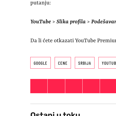
putanju:
YouTube
>
Slika profila
>
Podešava
Da li ćete otkazati YouTube Premiu
GOOGLE
CENE
SRBIJA
YOUTU
Ostani u toku