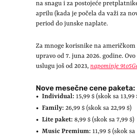
na snagu i za postojeće pretplatnik
aprilu (kada je počela da važi za nov
period do junske naplate.
Za mnoge korisnike na američkom i 
upravo od 7. juna 2026. godine. Ov
uslugu još od 2023,
napominje 9to5G
Nove mesečne cene paketa:
Individual:
15,99 $ (skok sa 13,99 
Family:
26,99 $ (skok sa 22,99 $)
Lite paket:
8,99 $ (skok sa 7,99 $)
Music Premium:
11,99 $ (skok sa 