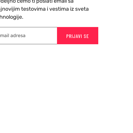
deljno cemo ti poslati email sa
jnovijim testovima i vestima iz sveta
hnologije.
PRIJAVI SE