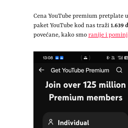
Cena YouTube premium pretplate u 
paket YouTube kod nas traži
1.639 
povećane, kako smo
ranije i pominj