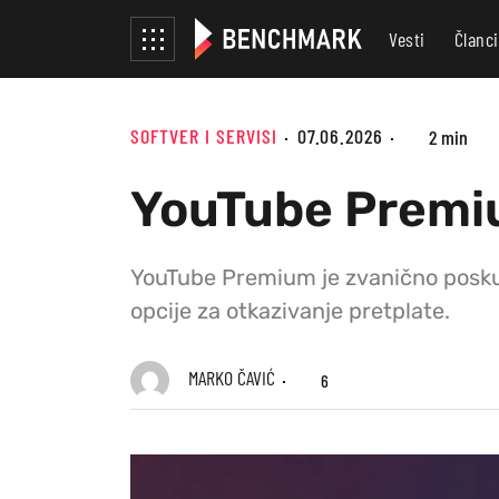
Vesti
Članci
SOFTVER I SERVISI
07.06.2026
2 min
YouTube Premiu
YouTube Premium je zvanično poskup
opcije za otkazivanje pretplate.
MARKO ČAVIĆ
6