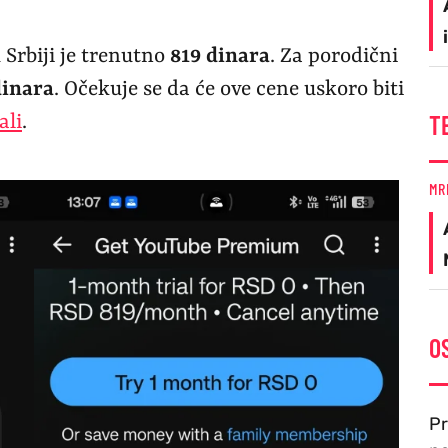
Srbiji je trenutno
819 dinara
. Za porodični
dinara
. Očekuje se da će ove cene uskoro biti
T
ali
.
MR
O
Pr