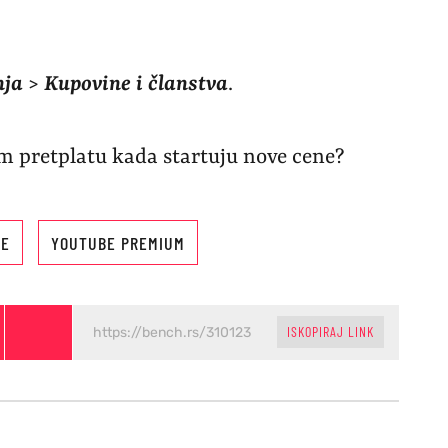
nja
>
Kupovine i članstva
.
m pretplatu kada startuju nove cene?
BE
YOUTUBE PREMIUM
ISKOPIRAJ LINK