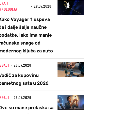
UKA I
28.07.2026
HNOLOGIJA
Kako Voyager 1 uspeva
da i dalje šalje naučne
podatke, iako ima manje
računske snage od
modernog ključa za auto
EĐAJI
26.07.2026
Vodič za kupovinu
pametnog sata u 2026.
EĐAJI
26.07.2026
Ovo su mane prelaska sa