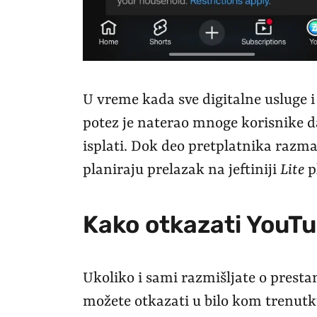
U vreme kada sve digitalne usluge i
potez je naterao mnoge korisnike da
isplati. Dok deo pretplatnika razm
planiraju prelazak na jeftiniji
Lite
p
Kako otkazati YouT
Ukoliko i sami razmišljate o prest
možete otkazati u bilo kom trenutku