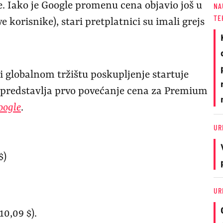
e. Iako je Google promenu cena objavio još u
NA
TE
e korisnike), stari pretplatnici su imali grejs
globalnom tržištu poskupljenje startuje
o predstavlja prvo povećanje cena za Premium
oogle
.
UR
$)
UR
10,09 $).