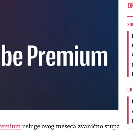
D
SO
UR
Premium
usluge ovog meseca zvanično stupa