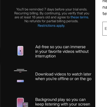
ne
na
te