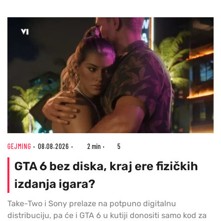
GEJMING
08.08.2026
2 min
5
GTA 6 bez diska, kraj ere fizičkih
izdanja igara?
Take-Two i Sony prelaze na potpuno digitalnu
distribuciju, pa će i GTA 6 u kutiji donositi samo kod za