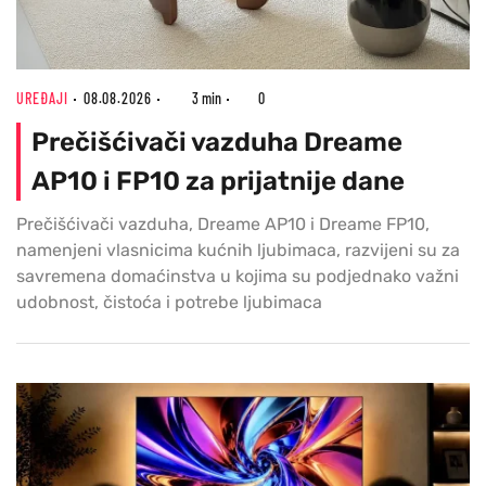
UREĐAJI
08.08.2026
3 min
0
Prečišćivači vazduha Dreame
AP10 i FP10 za prijatnije dane
Prečišćivači vazduha, Dreame AP10 i Dreame FP10,
namenjeni vlasnicima kućnih ljubimaca, razvijeni su za
savremena domaćinstva u kojima su podjednako važni
udobnost, čistoća i potrebe ljubimaca