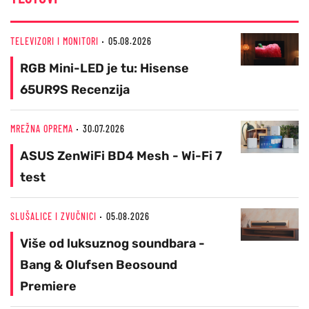
TELEVIZORI I MONITORI
05.08.2026
RGB Mini-LED je tu: Hisense
65UR9S Recenzija
MREŽNA OPREMA
30.07.2026
ASUS ZenWiFi BD4 Mesh - Wi-Fi 7
test
SLUŠALICE I ZVUČNICI
05.08.2026
Više od luksuznog soundbara -
Bang & Olufsen Beosound
Premiere