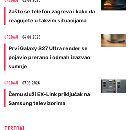
UREĐAJI
02.08.2026
Zašto se telefon zagreva i kako da
reagujete u takvim situacijama
UREĐAJI
04.08.2026
Prvi Galaxy S27 Ultra render se
pojavio prerano i odmah izazvao
sumnje
UREĐAJI
07.08.2026
Čemu služi EX-Link priključak na
Samsung televizorima
TESTOVI