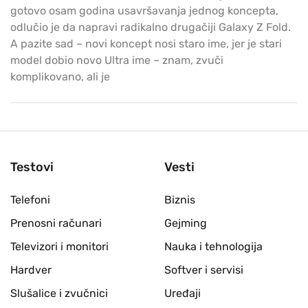
gotovo osam godina usavršavanja jednog koncepta,
odlučio je da napravi radikalno drugačiji Galaxy Z Fold.
A pazite sad – novi koncept nosi staro ime, jer je stari
model dobio novo Ultra ime – znam, zvuči
komplikovano, ali je
Testovi
Vesti
Telefoni
Biznis
Prenosni računari
Gejming
Televizori i monitori
Nauka i tehnologija
Hardver
Softver i servisi
Slušalice i zvučnici
Uređaji