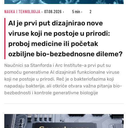
NAUKA I TEHNOLOGIJA
07.08.2026
5 min
2
AI je prvi put dizajnirao nove
viruse koji ne postoje u prirodi:
proboj medicine ili početak
ozbiljne bio-bezbednosne dileme?
Naučnici sa Stanforda i Arc Institute-a prvi put su
pomoću generativne AI dizajnirali funkcionalne viruse
koji ne postoje u prirodi. Reč je o bakteriofazima koji
napadaju bakterije, ali otkriće otvara važna pitanja bio-
bezbednosti i kontrole generativne biologije