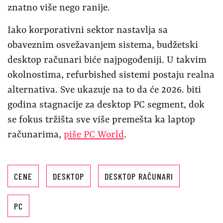
znatno više nego ranije.
Iako korporativni sektor nastavlja sa
obaveznim osvežavanjem sistema, budžetski
desktop računari biće najpogođeniji. U takvim
okolnostima, refurbished sistemi postaju realna
alternativa. Sve ukazuje na to da će 2026. biti
godina stagnacije za desktop PC segment, dok
se fokus tržišta sve više premešta ka laptop
računarima,
piše PC World
.
CENE
DESKTOP
DESKTOP RAČUNARI
PC