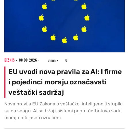
BIZNIS
08.08.2026
6 min
0
EU uvodi nova pravila za AI: I firme
i pojedinci moraju označavati
veštački sadržaj
Nova pravila EU Zakona o veštačkoj inteligenciji stupila
su na snagu. AI sadržaj i sistemi poput četbotova sada
moraju biti jasno označeni