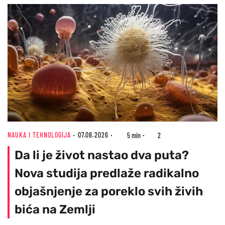
NAUKA I TEHNOLOGIJA
07.08.2026
5 min
2
Da li je život nastao dva puta?
Nova studija predlaže radikalno
objašnjenje za poreklo svih živih
bića na Zemlji