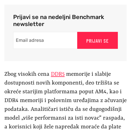
Prijavi se na nedeljni Benchmark
newsletter
PRIJAVI SE
Zbog visokih cena
DDR5
memorije i slabije
dostupnosti novih komponenti, deo tržišta se
okreće starijim platformama poput AM4, kao i
DDR4 memoriji i polovnim uređajima z ačuvanje
podataka. Analitičari ističu da se dugogodišnji
model „više performansi za isti novac“ raspada,
a korisnici koji žele napredak moraće da plate