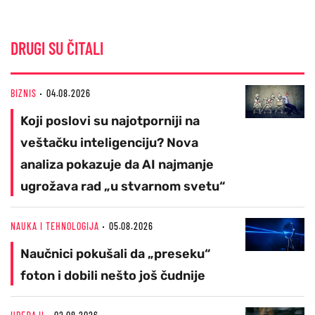
DRUGI SU ČITALI
BIZNIS
04.08.2026
Koji poslovi su najotporniji na
veštačku inteligenciju? Nova
analiza pokazuje da AI najmanje
ugrožava rad „u stvarnom svetu“
NAUKA I TEHNOLOGIJA
05.08.2026
Naučnici pokušali da „preseku“
foton i dobili nešto još čudnije