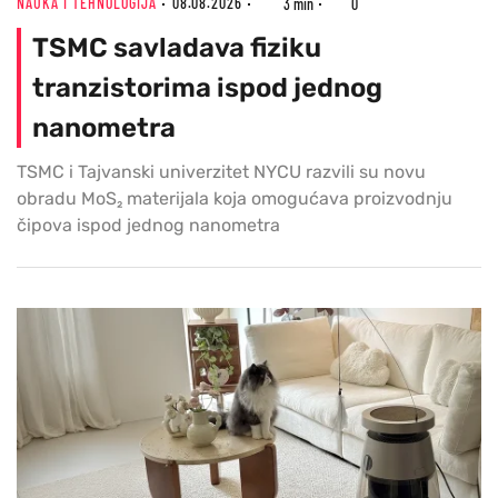
NAUKA I TEHNOLOGIJA
08.08.2026
3 min
0
TSMC savladava fiziku
tranzistorima ispod jednog
nanometra
TSMC i Tajvanski univerzitet NYCU razvili su novu
obradu MoS₂ materijala koja omogućava proizvodnju
čipova ispod jednog nanometra