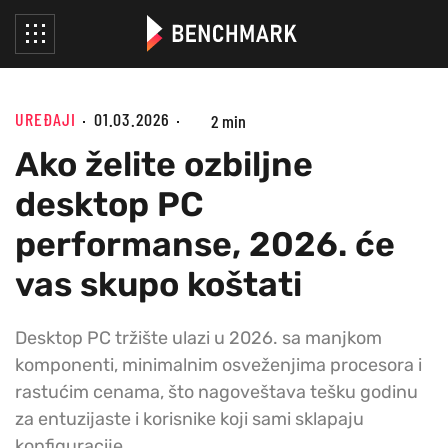
UREĐAJI
01.03.2026
2 min
Ako želite ozbiljne
desktop PC
performanse, 2026. će
vas skupo koštati
Desktop PC tržište ulazi u 2026. sa manjkom
komponenti, minimalnim osveženjima procesora i
rastućim cenama, što nagoveštava tešku godinu
za entuzijaste i korisnike koji sami sklapaju
konfiguracije