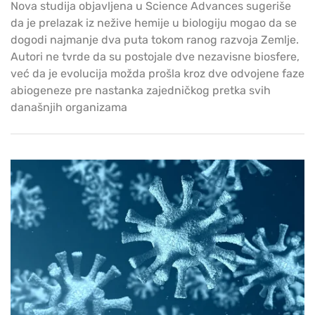
Nova studija objavljena u Science Advances sugeriše
da je prelazak iz nežive hemije u biologiju mogao da se
dogodi najmanje dva puta tokom ranog razvoja Zemlje.
Autori ne tvrde da su postojale dve nezavisne biosfere,
već da je evolucija možda prošla kroz dve odvojene faze
abiogeneze pre nastanka zajedničkog pretka svih
današnjih organizama