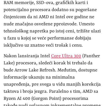
RAM memorije, SSD-ova, grafičkih karti i
potencijalno procesora dodatno su pogoršane
činjenicom da ni AMD ni Intel ove godine ne
nude značajno osvežene pproizvode. Umesto
tehnološkog napretka po istoj ceni, tržište ulazi
u fazu u kojoj se veće performanse dobijaju
isključivo uz znatno veći trošak i cenu.
Nakon lansiranja Intel
Core Ultra 300
(Panther
Lake) procesora, sledeći korak bi trebalo da
bude Arrow Lake Refresh. Međutim, dostupne
informacije ukazuju na minimalna
unapređenja, pre svega u vidu manjih korekcija
taktova i broja jezgra. Paralelno s tim, AMD sa
Ryzen AI 400 (Gorgon Point) procesorima
takođe nudi uglavnom inkrementalne promene,