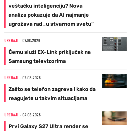
veštačku inteligenciju? Nova
analiza pokazuje da AI najmanje
ugrožava rad „u stvarnom svetu“
UREĐAJI
07.08.2026
Čemu služi EX-Link priključak na
Samsung televizorima
UREĐAJI
02.08.2026
Zašto se telefon zagreva i kako da
reagujete u takvim situacijama
UREĐAJI
04.08.2026
Prvi Galaxy S27 Ultra render se