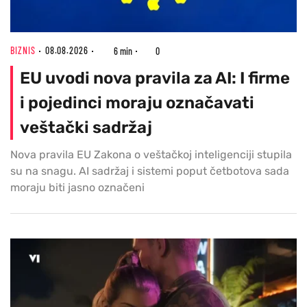
BIZNIS
08.08.2026
6 min
0
EU uvodi nova pravila za AI: I firme
i pojedinci moraju označavati
veštački sadržaj
Nova pravila EU Zakona o veštačkoj inteligenciji stupila
su na snagu. AI sadržaj i sistemi poput četbotova sada
moraju biti jasno označeni