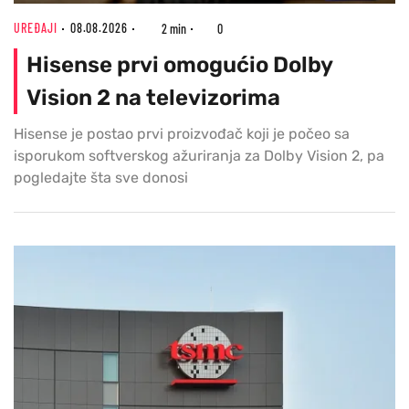
UREĐAJI
08.08.2026
2 min
0
Hisense prvi omogućio Dolby
Vision 2 na televizorima
Hisense je postao prvi proizvođač koji je počeo sa
isporukom softverskog ažuriranja za Dolby Vision 2, pa
pogledajte šta sve donosi