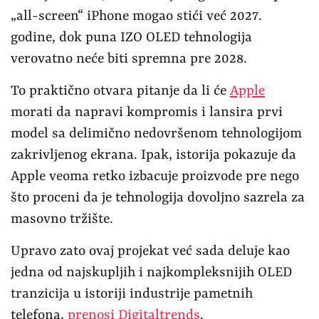
„all-screen“ iPhone mogao stići već 2027.
godine, dok puna IZO OLED tehnologija
verovatno neće biti spremna pre 2028.
To praktično otvara pitanje da li će
Apple
morati da napravi kompromis i lansira prvi
model sa delimično nedovršenom tehnologijom
zakrivljenog ekrana. Ipak, istorija pokazuje da
Apple veoma retko izbacuje proizvode pre nego
što proceni da je tehnologija dovoljno sazrela za
masovno tržište.
Upravo zato ovaj projekat već sada deluje kao
jedna od najskupljih i najkompleksnijih OLED
tranzicija u istoriji industrije pametnih
telefona,
prenosi Digitaltrends
.