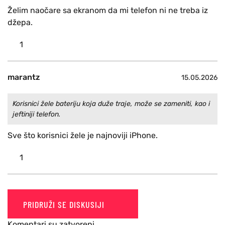
Želim naočare sa ekranom da mi telefon ni ne treba iz
džepa.
1
marantz
15.05.2026
Korisnici žele bateriju koja duže traje, može se zameniti, kao i
jeftiniji telefon.
Sve što korisnici žele je najnoviji iPhone.
1
PRIDRUŽI SE DISKUSIJI
Komentari su zatvoreni.