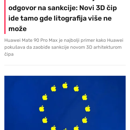
odgovor na sankcije: Novi 3D čip
ide tamo gde litografija više ne
može
Huawei Mate 90 Pro Max je najbolji primer kako Huawei
pokušava da zaobiđe sankcije novom 3D arhitekturom
čipa