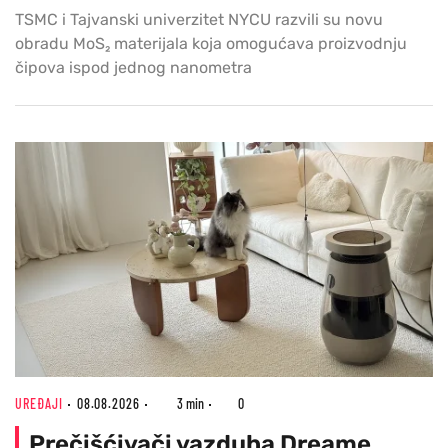
TSMC i Tajvanski univerzitet NYCU razvili su novu
obradu MoS₂ materijala koja omogućava proizvodnju
čipova ispod jednog nanometra
UREĐAJI
08.08.2026
3 min
0
Prečišćivači vazduha Dreame