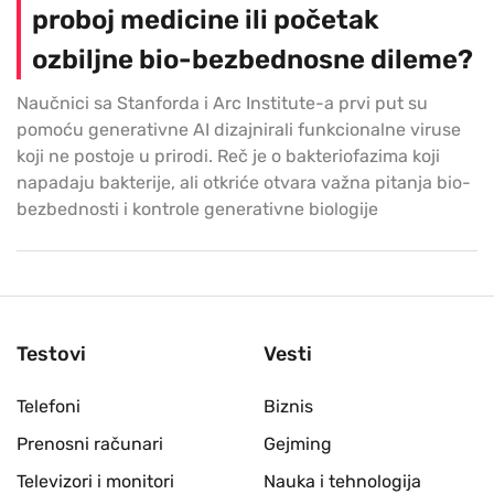
proboj medicine ili početak
ozbiljne bio-bezbednosne dileme?
Naučnici sa Stanforda i Arc Institute-a prvi put su
pomoću generativne AI dizajnirali funkcionalne viruse
koji ne postoje u prirodi. Reč je o bakteriofazima koji
napadaju bakterije, ali otkriće otvara važna pitanja bio-
bezbednosti i kontrole generativne biologije
Testovi
Vesti
Telefoni
Biznis
Prenosni računari
Gejming
Televizori i monitori
Nauka i tehnologija