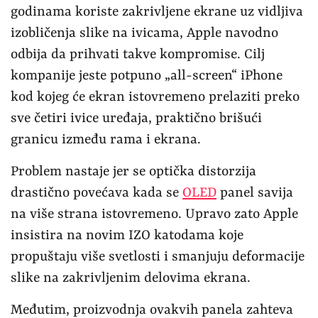
godinama koriste zakrivljene ekrane uz vidljiva
izobličenja slike na ivicama, Apple navodno
odbija da prihvati takve kompromise. Cilj
kompanije jeste potpuno „all-screen“ iPhone
kod kojeg će ekran istovremeno prelaziti preko
sve četiri ivice uređaja, praktično brišući
granicu između rama i ekrana.
Problem nastaje jer se optička distorzija
drastično povećava kada se
OLED
panel savija
na više strana istovremeno. Upravo zato Apple
insistira na novim IZO katodama koje
propuštaju više svetlosti i smanjuju deformacije
slike na zakrivljenim delovima ekrana.
Međutim, proizvodnja ovakvih panela zahteva