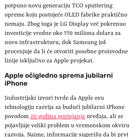
potpuno novu generaciju TCO sputtering
opreme koju postojeće OLED fabrike praktično
nemaju. Zbog toga je LG Display već pokrenuo
investicije vredne oko 770 miliona dolara za
novu infrastrukturu, dok Samsung još
procenjuje da li će otvoriti posebne proizvodne
linije isključivo za Apple projekat.
Apple očigledno sprema jubilarni
iPhone
Industrijski izvori tvrde da Apple ovu
tehnologiju razvija za budući jubilarni iPhone
povodom
20 godina postojanja
uređaja, ali se
pojavljuje veliki problem u vremenskom okviru
razvoja. Naime, informacije sugerišu da bi prvi