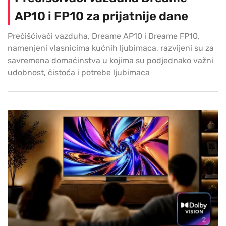
AP10 i FP10 za prijatnije dane
Prečišćivači vazduha, Dreame AP10 i Dreame FP10,
namenjeni vlasnicima kućnih ljubimaca, razvijeni su za
savremena domaćinstva u kojima su podjednako važni
udobnost, čistoća i potrebe ljubimaca