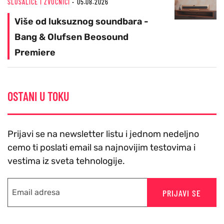
SLUŠALICE I ZVUČNICI
05.08.2026
Više od luksuznog soundbara -
Bang & Olufsen Beosound
Premiere
OSTANI U TOKU
Prijavi se na newsletter listu i jednom nedeljno
cemo ti poslati email sa najnovijim testovima i
vestima iz sveta tehnologije.
PRIJAVI SE