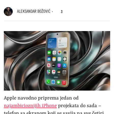
ALEKSANDAR BOŽOVIĆ
3
Apple navodno priprema jedan od
najambicioznijih iPhone
projekata do sada –
telefon sa ekranom koji se savija na sve četiri