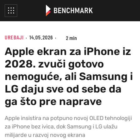
UREĐAJI
14.05.2026
2 min
Apple ekran za iPhone iz
2028. zvuči gotovo
nemoguće, ali Samsung i
LG daju sve od sebe da
ga što pre naprave
Apple insistira na potpuno novoj OLED tehnologiji
za iPhone bez ivica, dok Samsung i LG ulažu
milijarde u razvoj novog ekrana