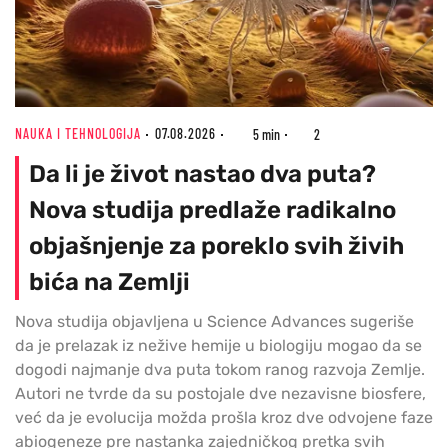
NAUKA I TEHNOLOGIJA
07.08.2026
5 min
2
Da li je život nastao dva puta?
Nova studija predlaže radikalno
objašnjenje za poreklo svih živih
bića na Zemlji
Nova studija objavljena u Science Advances sugeriše
da je prelazak iz nežive hemije u biologiju mogao da se
dogodi najmanje dva puta tokom ranog razvoja Zemlje.
Autori ne tvrde da su postojale dve nezavisne biosfere,
već da je evolucija možda prošla kroz dve odvojene faze
abiogeneze pre nastanka zajedničkog pretka svih