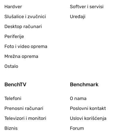
Hardver
Softver i servisi
Slušalice i zvučnici
Uređaji
Desktop računari
Periferije
Foto i video oprema
Mrežna oprema
Ostalo
BenchTV
Benchmark
Telefoni
O nama
Prenosni računari
Poslovni kontakt
Televizori i monitori
Uslovi korišćenja
Biznis
Forum