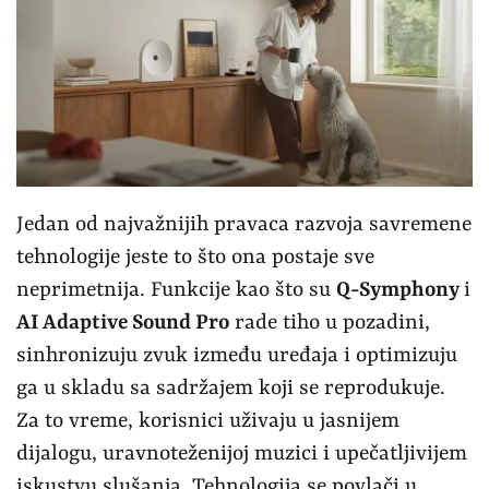
Jedan od najvažnijih pravaca razvoja savremene
tehnologije jeste to što ona postaje sve
neprimetnija. Funkcije kao što su
Q-Symphony
i
AI Adaptive Sound Pro
rade tiho u pozadini,
sinhronizuju zvuk između uređaja i optimizuju
ga u skladu sa sadržajem koji se reprodukuje.
Za to vreme, korisnici uživaju u jasnijem
dijalogu, uravnoteženijoj muzici i upečatljivijem
iskustvu slušanja. Tehnologija se povlači u