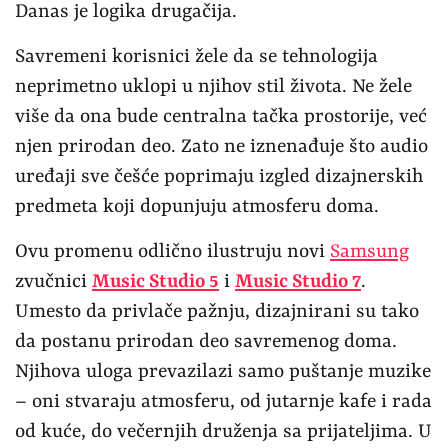
Danas je logika drugačija.
Savremeni korisnici žele da se tehnologija
neprimetno uklopi u njihov stil života. Ne žele
više da ona bude centralna tačka prostorije, već
njen prirodan deo. Zato ne iznenađuje što audio
uređaji sve češće poprimaju izgled dizajnerskih
predmeta koji dopunjuju atmosferu doma.
Ovu promenu odlično ilustruju novi
Samsung
zvučnici
Music Studio 5
i
Music Studio 7
.
Umesto da privlače pažnju, dizajnirani su tako
da postanu prirodan deo savremenog doma.
Njihova uloga prevazilazi samo puštanje muzike
– oni stvaraju atmosferu, od jutarnje kafe i rada
od kuće, do večernjih druženja sa prijateljima. U