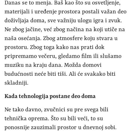
Danas se to menja. Baš kao što su osvetljenje,
materijali i uređenje prostora postali važan deo
doživljaja doma, sve važniju ulogu igra i zvuk.
Ne zbog jačine, već zbog načina na koji utiče na
naša osećanja. Zbog atmosfere koju stvara u
prostoru. Zbog toga kako nas prati dok
pripremamo večeru, gledamo film ili slušamo
muziku na kraju dana. Možda domovi
budućnosti neće biti tiši. Ali će svakako biti
skladniji.
Kada tehnologija postane deo doma
Ne tako davno, zvučnici su pre svega bili
tehnička oprema. Što su bili veći, to su
ponosnije zauzimali prostor u dnevnoj sobi.