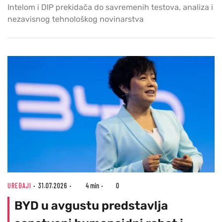
Intelom i DIP prekidača do savremenih testova, analiza i
nezavisnog tehnološkog novinarstva
UREĐAJI
31.07.2026
4 min
0
BYD u avgustu predstavlja