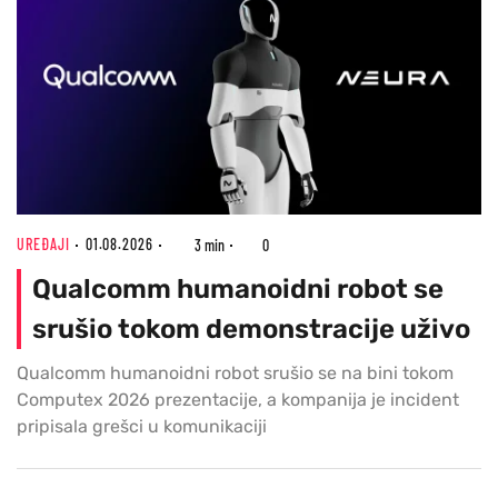
UREĐAJI
01.08.2026
3 min
0
Qualcomm humanoidni robot se
srušio tokom demonstracije uživo
Qualcomm humanoidni robot srušio se na bini tokom
Computex 2026 prezentacije, a kompanija je incident
pripisala grešci u komunikaciji