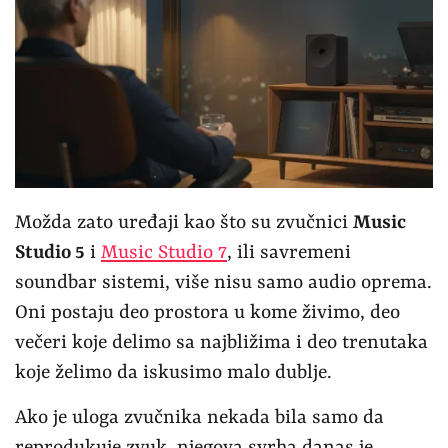
Možda zato uređaji kao što su zvučnici
Music
Studio 5
i
Music Studio 7
, ili savremeni
soundbar sistemi, više nisu samo audio oprema.
Oni postaju deo prostora u kome živimo, deo
večeri koje delimo sa najbližima i deo trenutaka
koje želimo da iskusimo malo dublje.
Ako je uloga zvučnika nekada bila samo da
reprodukuje zvuk, njegova svrha danas je