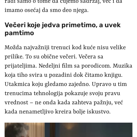
radi samo o tome da čujemo sadržaj, već i da
imamo osećaj da smo deo njega.
Večeri koje jedva primetimo, a uvek
pamtimo
Možda najvažniji trenuci kod kuće nisu velike
prilike. To su obične večeri. Večera sa
prijateljima. Nedeljni film sa porodicom. Muzika
koja tiho svira u pozadini dok čitamo knjigu.
Utakmica koju gledamo zajedno. Upravo u tim
trenucima tehnologija pokazuje svoju pravu
vrednost – ne onda kada zahteva pažnju, već
kada nenametljivo kreira bolje iskustvo.