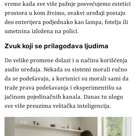
vreme kada sve više pažnje posvećujemo estetici
prostora u kom živimo, ovakvi uređaji postaju
deo enterijera podjednako kao lampa, fotelja ili
umetnina izložena na polici.
Zvuk koji se prilagođava ljudima
Do velike promene dolazi i u načinu korišćenja
audio uređaja. Nekada su sistemi morali ručno
da se podešavaju, a korisnici su morali sami da
traže prava podešavanja i eksperimentišu sa
jačinom pojedinačnih kanala. Danas tu ulogu
sve više preuzima veštačka inteligencija.