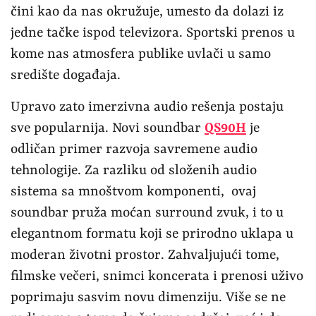
čini kao da nas okružuje, umesto da dolazi iz
jedne tačke ispod televizora. Sportski prenos u
kome nas atmosfera publike uvlači u samo
središte događaja.
Upravo zato imerzivna audio rešenja postaju
sve popularnija. Novi soundbar
QS90H
je
odličan primer razvoja savremene audio
tehnologije. Za razliku od složenih audio
sistema sa mnoštvom komponenti, ovaj
soundbar pruža moćan surround zvuk, i to u
elegantnom formatu koji se prirodno uklapa u
moderan životni prostor. Zahvaljujući tome,
filmske večeri, snimci koncerata i prenosi uživo
poprimaju sasvim novu dimenziju. Više se ne