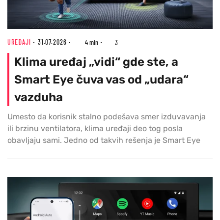
UREĐAJI
31.07.2026
4 min
3
Klima uređaj „vidi“ gde ste, a
Smart Eye čuva vas od „udara“
vazduha
Umesto da korisnik stalno podešava smer izduvavanja
ili brzinu ventilatora, klima uređaji deo tog posla
obavljaju sami. Jedno od takvih rešenja je Smart Eye