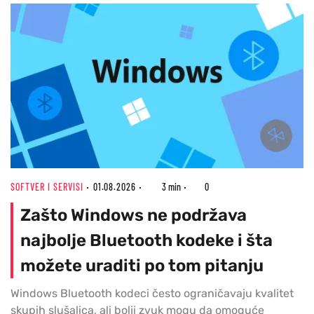
SOFTVER I SERVISI
01.08.2026
3 min
0
Zašto Windows ne podržava
najbolje Bluetooth kodeke i šta
možete uraditi po tom pitanju
Windows Bluetooth kodeci često ograničavaju kvalitet
skupih slušalica, ali bolji zvuk mogu da omoguće