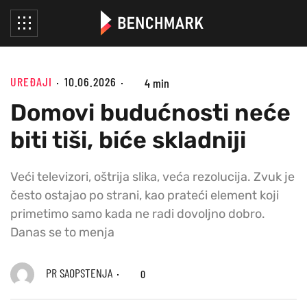
UREĐAJI
10.06.2026
4 min
Domovi budućnosti neće
biti tiši, biće skladniji
Veći televizori, oštrija slika, veća rezolucija. Zvuk je
često ostajao po strani, kao prateći element koji
primetimo samo kada ne radi dovoljno dobro.
Danas se to menja
PR SAOPSTENJA
0