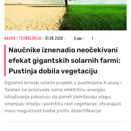
NAUKA I TEHNOLOGIJA
01.08.2026
5 min
1
Naučnike iznenadio neočekivani
efekat gigantskih solarnih farmi:
Pustinja dobila vegetaciju
Ogromni kineski solarni projekti u pustinjama Kubuqi i
Talatan ne proizvode samo električnu energiju.
Istraživanja pokazuju da paneli zadržavaju vlagu,
smanjuju eroziju i podstiču rast vegetacije, otvarajući
novu mogućnost borbe protiv dezertifikacije