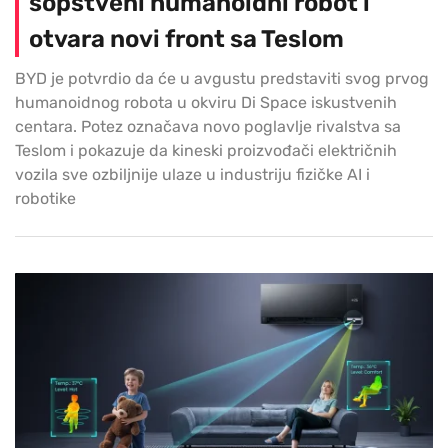
sopstveni humanoidni robot i
otvara novi front sa Teslom
BYD je potvrdio da će u avgustu predstaviti svog prvog
humanoidnog robota u okviru Di Space iskustvenih
centara. Potez označava novo poglavlje rivalstva sa
Teslom i pokazuje da kineski proizvođači električnih
vozila sve ozbiljnije ulaze u industriju fizičke AI i
robotike