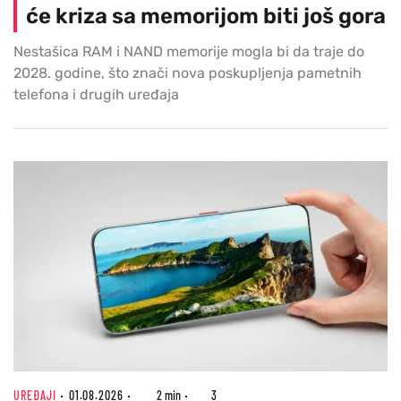
će kriza sa memorijom biti još gora
Nestašica RAM i NAND memorije mogla bi da traje do
2028. godine, što znači nova poskupljenja pametnih
telefona i drugih uređaja
UREĐAJI
01.08.2026
2 min
3