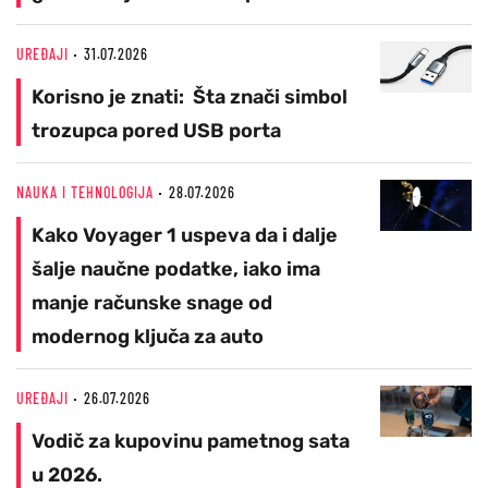
UREĐAJI
31.07.2026
Korisno je znati: Šta znači simbol
trozupca pored USB porta
NAUKA I TEHNOLOGIJA
28.07.2026
Kako Voyager 1 uspeva da i dalje
šalje naučne podatke, iako ima
manje računske snage od
modernog ključa za auto
UREĐAJI
26.07.2026
Vodič za kupovinu pametnog sata
u 2026.