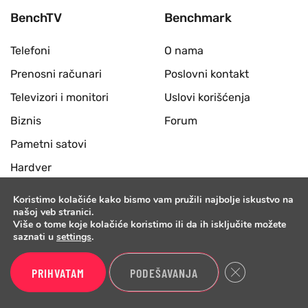
BenchTV
Benchmark
Telefoni
O nama
Prenosni računari
Poslovni kontakt
Televizori i monitori
Uslovi korišćenja
Biznis
Forum
Pametni satovi
Hardver
Slušalice i zvučnici
Koristimo kolačiće kako bismo vam pružili najbolje iskustvo na
našoj veb stranici.
Desktop računari
Više o tome koje kolačiće koristimo ili da ih isključite možete
saznati u
settings
.
Periferije
Benchmark
Close GDPR Cook
PRIHVATAM
PODEŠAVANJA