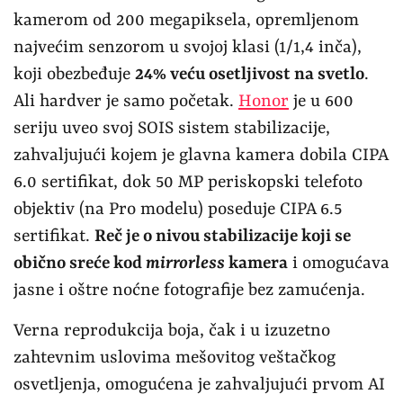
kamerom od 200 megapiksela, opremljenom
najvećim senzorom u svojoj klasi (1/1,4 inča),
koji obezbeđuje
24% veću osetljivost na svetlo
.
Ali hardver je samo početak.
Honor
je u 600
seriju uveo svoj SOIS sistem stabilizacije,
zahvaljujući kojem je glavna kamera dobila CIPA
6.0 sertifikat, dok 50 MP periskopski telefoto
objektiv (na Pro modelu) poseduje CIPA 6.5
sertifikat.
Reč je o nivou stabilizacije koji se
obično sreće kod
mirrorless
kamera
i omogućava
jasne i oštre noćne fotografije bez zamućenja.
Verna reprodukcija boja, čak i u izuzetno
zahtevnim uslovima mešovitog veštačkog
osvetljenja, omogućena je zahvaljujući prvom AI