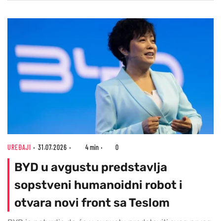
UREĐAJI
31.07.2026
4 min
0
BYD u avgustu predstavlja
sopstveni humanoidni robot i
otvara novi front sa Teslom