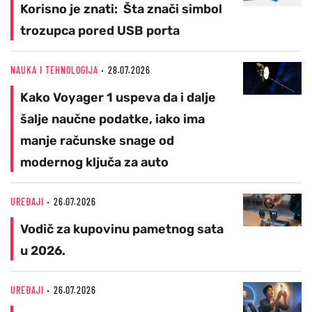
Korisno je znati: Šta znači simbol
trozupca pored USB porta
NAUKA I TEHNOLOGIJA
28.07.2026
Kako Voyager 1 uspeva da i dalje
šalje naučne podatke, iako ima
manje računske snage od
modernog ključa za auto
UREĐAJI
26.07.2026
Vodič za kupovinu pametnog sata
u 2026.
UREĐAJI
26.07.2026