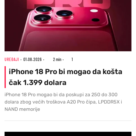
UREĐAJI
01.08.2026
2 min
1
iPhone 18 Pro bi mogao da košta
čak 1.399 dolara
iPhone 18 Pro mogao bi da poskupi za 250 do 300
dolara zbog većih troškova A20 Pro čipa, LPDDR5X i
NAND memorije