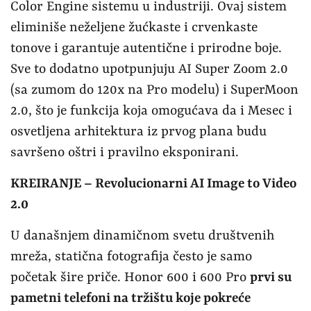
Color Engine sistemu u industriji. Ovaj sistem
eliminiše neželjene žućkaste i crvenkaste
tonove i garantuje autentične i prirodne boje.
Sve to dodatno upotpunjuju AI Super Zoom 2.0
(sa zumom do 120x na Pro modelu) i SuperMoon
2.0, što je funkcija koja omogućava da i Mesec i
osvetljena arhitektura iz prvog plana budu
savršeno oštri i pravilno eksponirani.
KREIRANJE – Revolucionarni AI Image to Video
2.0
U današnjem dinamičnom svetu društvenih
mreža, statična fotografija često je samo
početak šire priče. Honor 600 i 600 Pro
prvi su
pametni telefoni na tržištu koje pokreće