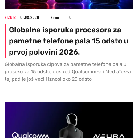
BIZNIS
01.08.2026
2 min
0
Globalna isporuka procesora za
pametne telefone pala 15 odsto u
prvoj polovini 2026.
Globalna isporuka čipova za pametne telefone pala u
proseku za 15 odsto, dok kod Qualcomm-a i MediaTek-a
taj pad je još veći i iznosi oko 25 odsto