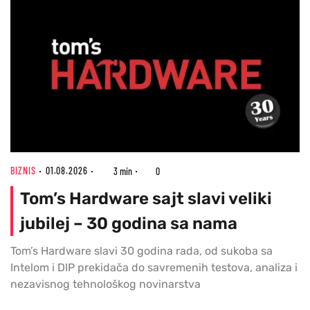
BIZNIS
01.08.2026
3 min
0
Tom’s Hardware sajt slavi veliki
jubilej – 30 godina sa nama
Tom’s Hardware slavi 30 godina rada, od sukoba sa
Intelom i DIP prekidača do savremenih testova, analiza i
nezavisnog tehnološkog novinarstva