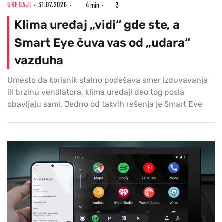
UREĐAJI
31.07.2026
4 min
3
Klima uređaj „vidi“ gde ste, a
Smart Eye čuva vas od „udara“
vazduha
Umesto da korisnik stalno podešava smer izduvavanja
ili brzinu ventilatora, klima uređaji deo tog posla
obavljaju sami. Jedno od takvih rešenja je Smart Eye