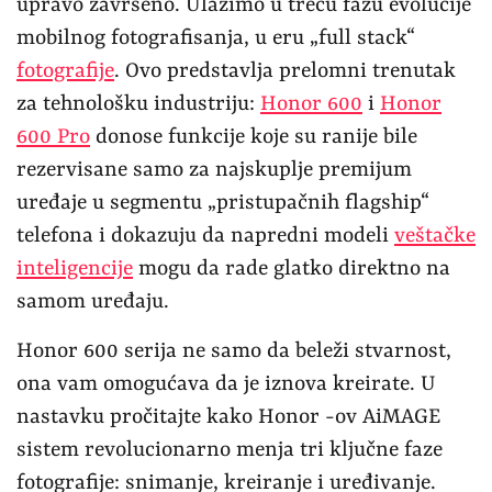
upravo završeno. Ulazimo u treću fazu evolucije
mobilnog fotografisanja, u eru „full stack“
fotografije
. Ovo predstavlja prelomni trenutak
za tehnološku industriju:
Honor 600
i
Honor
600 Pro
donose funkcije koje su ranije bile
rezervisane samo za najskuplje premijum
uređaje u segmentu „pristupačnih flagship“
telefona i dokazuju da napredni modeli
veštačke
inteligencije
mogu da rade glatko direktno na
samom uređaju.
Honor 600 serija ne samo da beleži stvarnost,
ona vam omogućava da je iznova kreirate. U
nastavku pročitajte kako Honor -ov AiMAGE
sistem revolucionarno menja tri ključne faze
fotografije: snimanje, kreiranje i uređivanje.