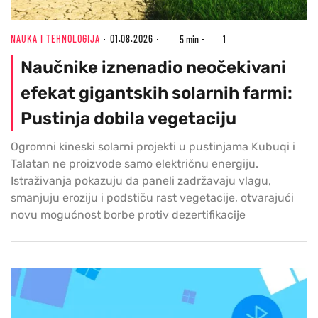
NAUKA I TEHNOLOGIJA
01.08.2026
5 min
1
Naučnike iznenadio neočekivani
efekat gigantskih solarnih farmi:
Pustinja dobila vegetaciju
Ogromni kineski solarni projekti u pustinjama Kubuqi i
Talatan ne proizvode samo električnu energiju.
Istraživanja pokazuju da paneli zadržavaju vlagu,
smanjuju eroziju i podstiču rast vegetacije, otvarajući
novu mogućnost borbe protiv dezertifikacije