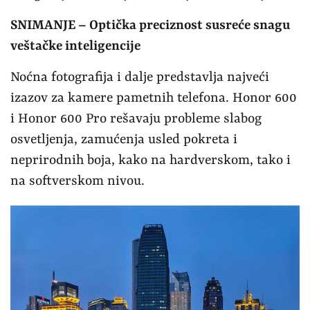
SNIMANJE – Optička preciznost susreće snagu
veštačke inteligencije
Noćna fotografija i dalje predstavlja najveći
izazov za kamere pametnih telefona. Honor 600
i Honor 600 Pro rešavaju probleme slabog
osvetljenja, zamućenja usled pokreta i
neprirodnih boja, kako na hardverskom, tako i
na softverskom nivou.