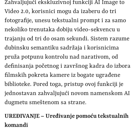
Zahvaljujući ekskluzivnoj funkciji AI Image to
Video 2.0, korisnici mogu da izaberu do tri
fotografije, unesu tekstualni prompt i za samo
nekoliko trenutaka dobiju video-sekvencu u
trajanju od tri do osam sekundi. Sistem razume
dubinsku semantiku sadržaja i korisnicima
pruža potpunu kontrolu nad narativom, od
definisanja početnog i završnog kadra do izbora
filmskih pokreta kamere iz bogate ugrađene
biblioteke. Pored toga, pristup ovoj funkciji je
jednostavan zahvaljujući novom namenskom AI
dugmetu smeštenom sa strane.
UREĐIVANJE – Uređivanje pomoću tekstualnih
komandi