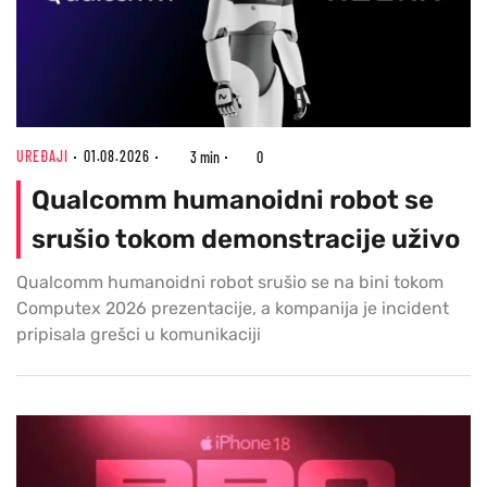
UREĐAJI
01.08.2026
3 min
0
Qualcomm humanoidni robot se
srušio tokom demonstracije uživo
Qualcomm humanoidni robot srušio se na bini tokom
Computex 2026 prezentacije, a kompanija je incident
pripisala grešci u komunikaciji