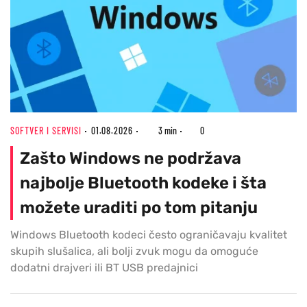
SOFTVER I SERVISI
01.08.2026
3 min
0
Zašto Windows ne podržava
najbolje Bluetooth kodeke i šta
možete uraditi po tom pitanju
Windows Bluetooth kodeci često ograničavaju kvalitet
skupih slušalica, ali bolji zvuk mogu da omoguće
dodatni drajveri ili BT USB predajnici