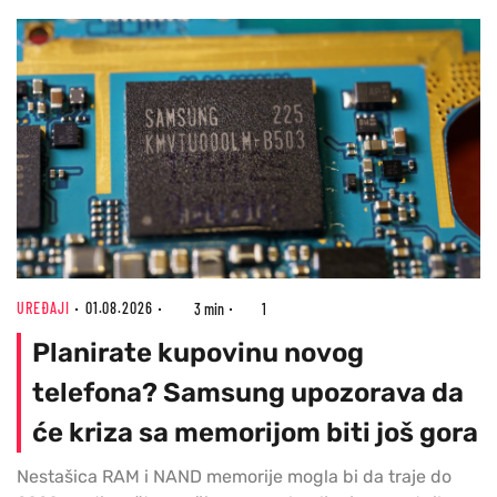
UREĐAJI
01.08.2026
3 min
1
Planirate kupovinu novog
telefona? Samsung upozorava da
će kriza sa memorijom biti još gora
Nestašica RAM i NAND memorije mogla bi da traje do