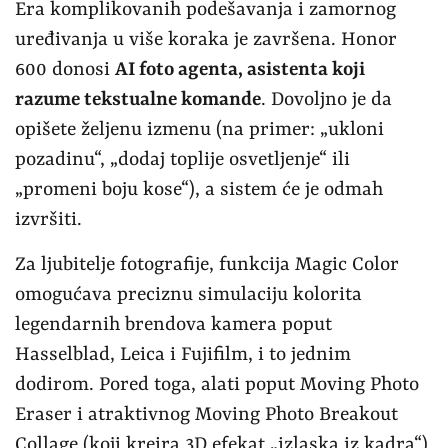
Era komplikovanih podešavanja i zamornog
uređivanja u više koraka je završena. Honor
600 donosi
AI foto agenta, asistenta koji
razume tekstualne komande
. Dovoljno je da
opišete željenu izmenu (na primer: „ukloni
pozadinu“, „dodaj toplije osvetljenje“ ili
„promeni boju kose“), a sistem će je odmah
izvršiti.
Za ljubitelje fotografije, funkcija Magic Color
omogućava preciznu simulaciju kolorita
legendarnih brendova kamera poput
Hasselblad, Leica i Fujifilm, i to jednim
dodirom. Pored toga, alati poput Moving Photo
Eraser i atraktivnog Moving Photo Breakout
Collage (koji kreira 3D efekat „izlaska iz kadra“)