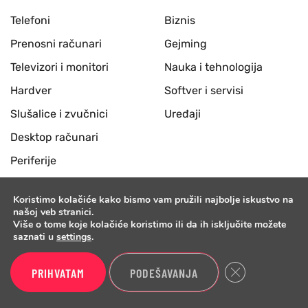
Telefoni
Biznis
Prenosni računari
Gejming
Televizori i monitori
Nauka i tehnologija
Hardver
Softver i servisi
Slušalice i zvučnici
Uređaji
Desktop računari
Periferije
Foto i video oprema
Koristimo kolačiće kako bismo vam pružili najbolje iskustvo na
Mrežna oprema
našoj veb stranici.
Više o tome koje kolačiće koristimo ili da ih isključite možete
Ostalo
saznati u
settings
.
Close GDPR Cook
PRIHVATAM
PODEŠAVANJA
BenchTV
Benchmark
Telefoni
O nama