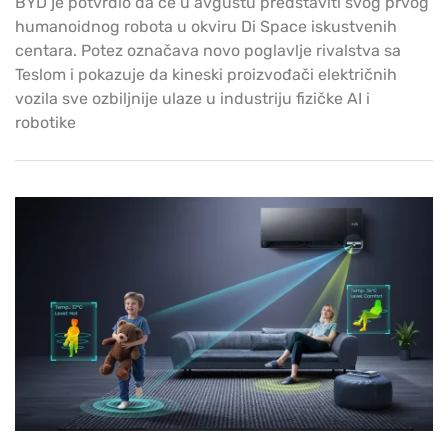
BYD je potvrdio da će u avgustu predstaviti svog prvog
humanoidnog robota u okviru Di Space iskustvenih
centara. Potez označava novo poglavlje rivalstva sa
Teslom i pokazuje da kineski proizvođači električnih
vozila sve ozbiljnije ulaze u industriju fizičke AI i
robotike