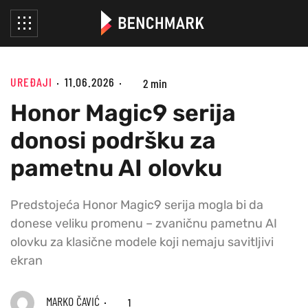
UREĐAJI
11.06.2026
2 min
Honor Magic9 serija
donosi podršku za
pametnu AI olovku
Predstojeća Honor Magic9 serija mogla bi da
donese veliku promenu – zvaničnu pametnu AI
olovku za klasične modele koji nemaju savitljivi
ekran
MARKO ČAVIĆ
1