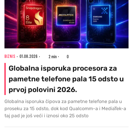
BIZNIS
01.08.2026
2 min
0
Globalna isporuka procesora za
pametne telefone pala 15 odsto u
prvoj polovini 2026.
Globalna isporuka čipova za pametne telefone pala u
proseku za 15 odsto, dok kod Qualcomm-a i MediaTek-a
taj pad je još veći i iznosi oko 25 odsto