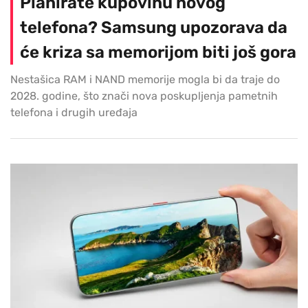
Planirate kupovinu novog
telefona? Samsung upozorava da
će kriza sa memorijom biti još gora
Nestašica RAM i NAND memorije mogla bi da traje do
2028. godine, što znači nova poskupljenja pametnih
telefona i drugih uređaja