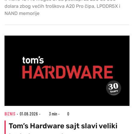
dolara zbog većih troškova A20 Pro čipa, LPDDR5X i
NAND memorije
BIZNIS
01.08.2026
3 min
0
Tom’s Hardware sajt slavi veliki