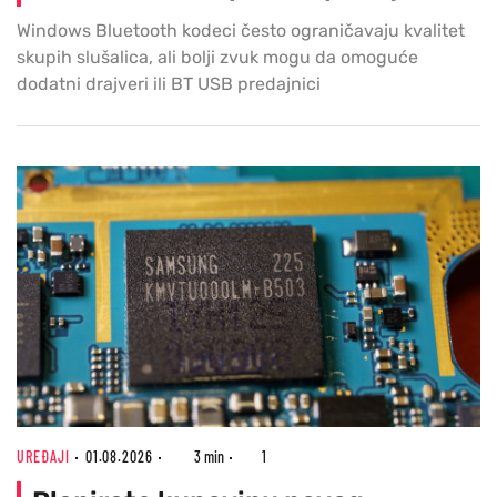
Windows Bluetooth kodeci često ograničavaju kvalitet
skupih slušalica, ali bolji zvuk mogu da omoguće
dodatni drajveri ili BT USB predajnici
UREĐAJI
01.08.2026
3 min
1