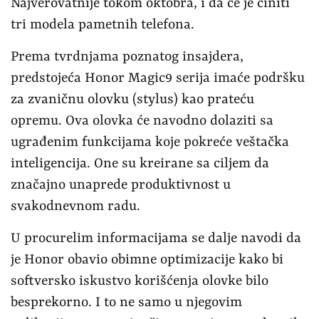
Najverovatnije tokom oktobra, i da će je činiti
tri modela pametnih telefona.
Prema tvrdnjama poznatog insajdera,
predstojeća Honor Magic9 serija imaće podršku
za zvaničnu olovku (stylus) kao prateću
opremu. Ova olovka će navodno dolaziti sa
ugrađenim funkcijama koje pokreće veštačka
inteligencija. One su kreirane sa ciljem da
značajno unaprede produktivnost u
svakodnevnom radu.
U procurelim informacijama se dalje navodi da
je Honor obavio obimne optimizacije kako bi
softversko iskustvo korišćenja olovke bilo
besprekorno. I to ne samo u njegovim