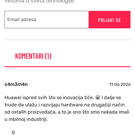
vestima iz sveta tehnologije.
PRIJAVI SE
KOMENTARI (1)
s4m3m4n
11.06.2026
Huawei ispred svih što se inovacija tiče. 😀 I dalje se
trude da ulažu i razvijaju hardware na drugačiji način
od ostalih proizvođača, a to je ono što smo nekada imali
u mbilnoj industriji.
0