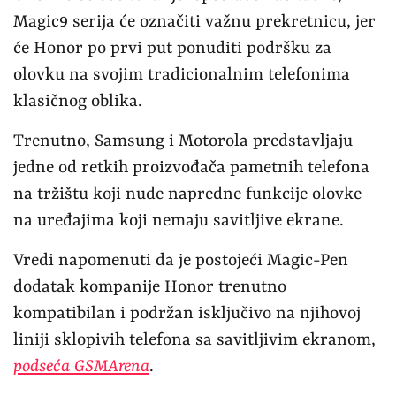
Magic9 serija će označiti važnu prekretnicu, jer
će Honor po prvi put ponuditi podršku za
olovku na svojim tradicionalnim telefonima
klasičnog oblika.
Trenutno, Samsung i Motorola predstavljaju
jedne od retkih proizvođača pametnih telefona
na tržištu koji nude napredne funkcije olovke
na uređajima koji nemaju savitljive ekrane.
Vredi napomenuti da je postojeći Magic-Pen
dodatak kompanije Honor trenutno
kompatibilan i podržan isključivo na njihovoj
liniji sklopivih telefona sa savitljivim ekranom,
podseća GSMArena
.