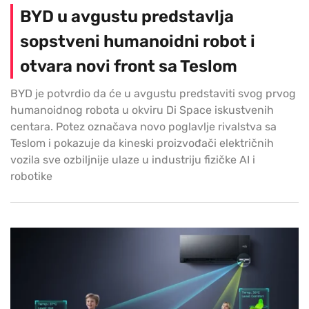
BYD u avgustu predstavlja
sopstveni humanoidni robot i
otvara novi front sa Teslom
BYD je potvrdio da će u avgustu predstaviti svog prvog
humanoidnog robota u okviru Di Space iskustvenih
centara. Potez označava novo poglavlje rivalstva sa
Teslom i pokazuje da kineski proizvođači električnih
vozila sve ozbiljnije ulaze u industriju fizičke AI i
robotike