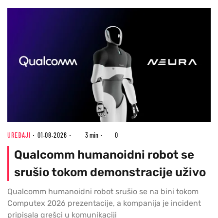
UREĐAJI
01.08.2026
3 min
0
Qualcomm humanoidni robot se
srušio tokom demonstracije uživo
Qualcomm humanoidni robot srušio se na bini tokom
Computex 2026 prezentacije, a kompanija je incident
pripisala grešci u komunikaciji