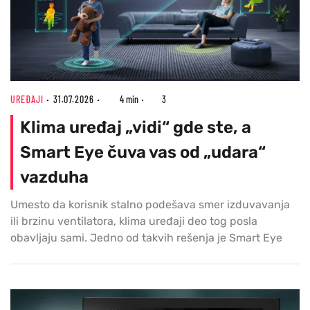
UREĐAJI
31.07.2026
4 min
3
Klima uređaj „vidi“ gde ste, a
Smart Eye čuva vas od „udara“
vazduha
Umesto da korisnik stalno podešava smer izduvavanja
ili brzinu ventilatora, klima uređaji deo tog posla
obavljaju sami. Jedno od takvih rešenja je Smart Eye