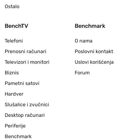
Ostalo
BenchTV
Benchmark
Telefoni
O nama
Prenosni računari
Poslovni kontakt
Televizori i monitori
Uslovi korišćenja
Biznis
Forum
Pametni satovi
Hardver
Slušalice i zvučnici
Desktop računari
Periferije
Benchmark