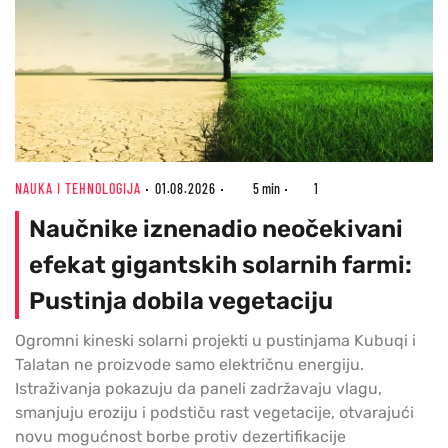
NAUKA I TEHNOLOGIJA
01.08.2026
5 min
1
Naučnike iznenadio neočekivani
efekat gigantskih solarnih farmi:
Pustinja dobila vegetaciju
Ogromni kineski solarni projekti u pustinjama Kubuqi i
Talatan ne proizvode samo električnu energiju.
Istraživanja pokazuju da paneli zadržavaju vlagu,
smanjuju eroziju i podstiču rast vegetacije, otvarajući
novu mogućnost borbe protiv dezertifikacije