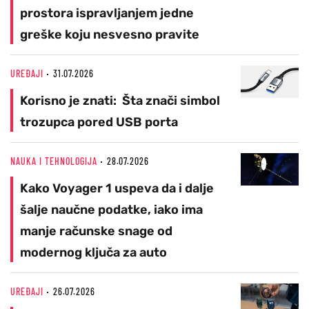
prostora ispravljanjem jedne
greške koju nesvesno pravite
UREĐAJI
31.07.2026
Korisno je znati: Šta znači simbol
trozupca pored USB porta
NAUKA I TEHNOLOGIJA
28.07.2026
Kako Voyager 1 uspeva da i dalje
šalje naučne podatke, iako ima
manje računske snage od
modernog ključa za auto
UREĐAJI
26.07.2026