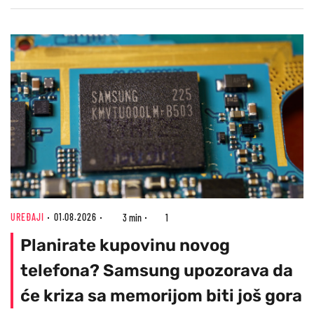
UREĐAJI
01.08.2026
3 min
1
Planirate kupovinu novog
telefona? Samsung upozorava da
će kriza sa memorijom biti još gora