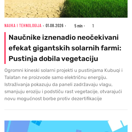
NAUKA I TEHNOLOGIJA
01.08.2026
5 min
1
Naučnike iznenadio neočekivani
efekat gigantskih solarnih farmi:
Pustinja dobila vegetaciju
Ogromni kineski solarni projekti u pustinjama Kubuqi i
Talatan ne proizvode samo električnu energiju.
Istraživanja pokazuju da paneli zadržavaju vlagu,
smanjuju eroziju i podstiču rast vegetacije, otvarajući
novu mogućnost borbe protiv dezertifikacije