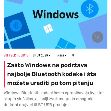
SOFTVER I SERVISI
01.08.2026
3 min
0
Zašto Windows ne podržava
najbolje Bluetooth kodeke i šta
možete uraditi po tom pitanju
Windows Bluetooth kodeci često ograničavaju kvalitet
skupih slušalica, ali bolji zvuk mogu da omoguće
dodatni drajveri ili BT USB predajnici