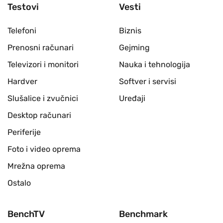
Testovi
Vesti
Telefoni
Biznis
Prenosni računari
Gejming
Televizori i monitori
Nauka i tehnologija
Hardver
Softver i servisi
Slušalice i zvučnici
Uređaji
Desktop računari
Periferije
Foto i video oprema
Mrežna oprema
Ostalo
BenchTV
Benchmark