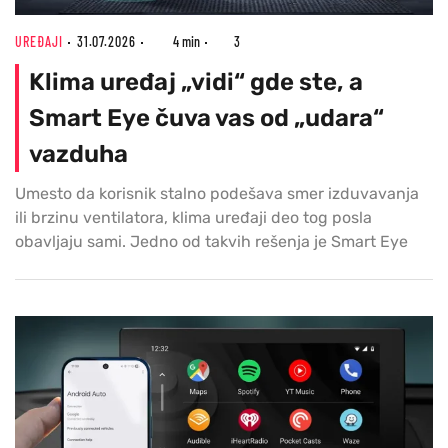
UREĐAJI
31.07.2026
4 min
3
Klima uređaj „vidi“ gde ste, a
Smart Eye čuva vas od „udara“
vazduha
Umesto da korisnik stalno podešava smer izduvavanja
ili brzinu ventilatora, klima uređaji deo tog posla
obavljaju sami. Jedno od takvih rešenja je Smart Eye