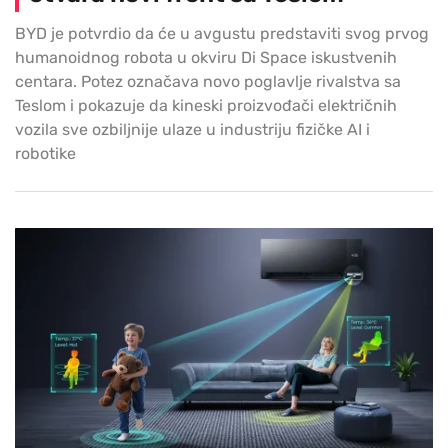
BYD je potvrdio da će u avgustu predstaviti svog prvog
humanoidnog robota u okviru Di Space iskustvenih
centara. Potez označava novo poglavlje rivalstva sa
Teslom i pokazuje da kineski proizvođači električnih
vozila sve ozbiljnije ulaze u industriju fizičke AI i
robotike