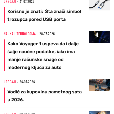
UREĐAJI
31.07.2026
Korisno je znati: Šta znači simbol
trozupca pored USB porta
NAUKA I TEHNOLOGIJA
28.07.2026
Kako Voyager 1 uspeva da i dalje
šalje naučne podatke, iako ima
manje računske snage od
modernog ključa za auto
UREĐAJI
26.07.2026
Vodič za kupovinu pametnog sata
u 2026.