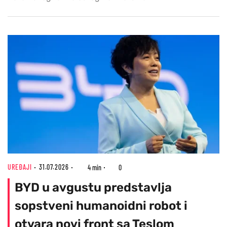
UREĐAJI
31.07.2026
4 min
0
BYD u avgustu predstavlja
sopstveni humanoidni robot i
otvara novi front sa Teslom