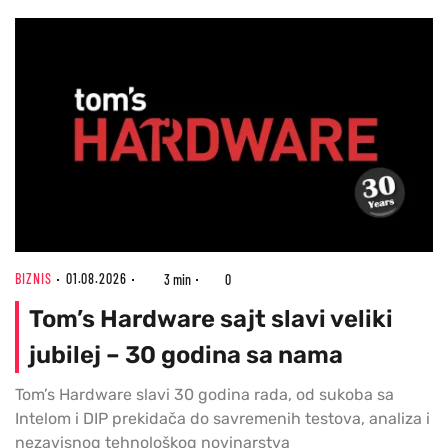
BIZNIS
01.08.2026
3 min
0
Tom’s Hardware sajt slavi veliki
jubilej – 30 godina sa nama
Tom’s Hardware slavi 30 godina rada, od sukoba sa
Intelom i DIP prekidača do savremenih testova, analiza i
nezavisnog tehnološkog novinarstva