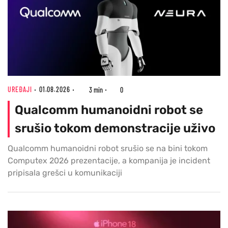
UREĐAJI
01.08.2026
3 min
0
Qualcomm humanoidni robot se
srušio tokom demonstracije uživo
Qualcomm humanoidni robot srušio se na bini tokom
Computex 2026 prezentacije, a kompanija je incident
pripisala grešci u komunikaciji