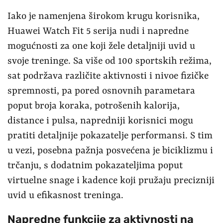
Iako je namenjena širokom krugu korisnika,
Huawei Watch Fit 5 serija nudi i napredne
mogućnosti za one koji žele detaljniji uvid u
svoje treninge. Sa više od 100 sportskih režima,
sat podržava različite aktivnosti i nivoe fizičke
spremnosti, pa pored osnovnih parametara
poput broja koraka, potrošenih kalorija,
distance i pulsa, napredniji korisnici mogu
pratiti detaljnije pokazatelje performansi. S tim
u vezi, posebna pažnja posvećena je biciklizmu i
trčanju, s dodatnim pokazateljima poput
virtuelne snage i kadence koji pružaju precizniji
uvid u efikasnost treninga.
Napredne funkcije za aktivnosti na