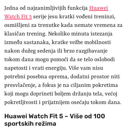
Jedna od najzanimljivijih funkcija
Huawei
Watch Fit 5
serije jesu kratki vođeni treninzi,
osmišljeni za trenutke kada nemate vremena za
klasičan trening. Nekoliko minuta istezanja
između sastanaka, kratke vežbe mobilnosti
nakon dužeg sedenja ili brzo razgibavanje
tokom dana mogu pomoći da se telo oslobodi
napetosti i vrati energiju. Više vam nisu
potrebni posebna oprema, dodatni prostor niti
presvlačenje, a fokus je na ciljanim pokretima
koji mogu doprineti boljem držanju tela, većoj
pokretljivosti i prijatnijem osećaju tokom dana.
Huawei Watch Fit 5 –
Više od 100
sportskih režima