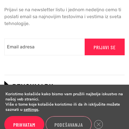
Prijavi se na newsletter listu i jednom nedeljno cemo ti
poslati email sa najnovijim testovima i vestima iz sveta
tehnologije.
PRIJAVI SE
Koristimo kolačiće kako bismo vam pružili najbolje iskustvo na
našoj veb stranici.
Više o tome koje kolačiće koristimo ili da ih isključite možete
saznati u
settings
.
Close GDPR Cook
PRIHVATAM
PODEŠAVANJA