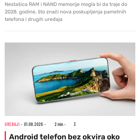
Nestašica RAM i NAND memorije mogla bi da traje do
2028. godine, što znači nova poskupljenja pametnih
telefona i drugih uređaja
UREĐAJI
01.08.2026
2 min
3
Android telefon bez okvira oko