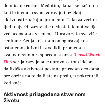
definisane rutine. Međutim, danas se način na
koji brinemo o svom zdravlju i fizičkoj
aktivnosti značajno promenio. Tako za većinu
ljudi najveći izazov nije nedostatak motivacije,
već nedostatak vremena. Upravo zato sve više
cenimo rešenja koja nam omogućavaju da
ostanemo aktivni bez velikih promena u
svakodnevnom rasporedu, a nova
Huawei Watch
Fit 5
serija razvijena je upravo sa tom idejom –
da fizička aktivnost postane prirodan deo dana,
bez obzira na to da li ste na poslu, u pokretu ili
kod kuće.
Aktivnost prilagođena stvarnom
životu