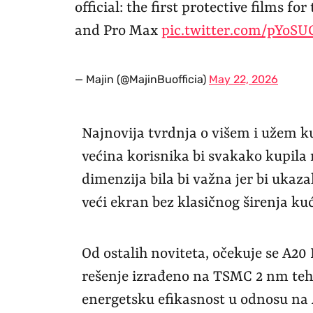
official: the first protective films f
and Pro Max
pic.twitter.com/pYoS
— Majin (@MajinBuofficia)
May 22, 2026
Najnovija tvrdnja o višem i užem ku
većina korisnika bi svakako kupila
dimenzija bila bi važna jer bi ukaza
veći ekran bez klasičnog širenja kuć
Od ostalih noviteta, očekuje se A20
rešenje izrađeno na TSMC 2 nm tehn
energetsku efikasnost u odnosu na 