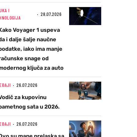
UKA I
28.07.2026
HNOLOGIJA
Kako Voyager 1 uspeva
da i dalje šalje naučne
podatke, iako ima manje
računske snage od
modernog ključa za auto
EĐAJI
26.07.2026
Vodič za kupovinu
pametnog sata u 2026.
EĐAJI
26.07.2026
Ovo su mane prelaska sa