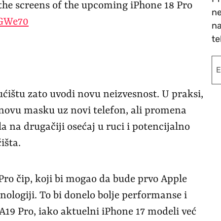
or the screens of the upcoming iPhone 18 Pro
ne
UGWe70
na
te
ćištu zato uvodi novu neizvesnost. U praksi,
 novu masku uz novi telefon, ali promena
la na drugačiji osećaj u ruci i potencijalno
išta.
 Pro čip, koji bi mogao da bude prvo Apple
ologiji. To bi donelo bolje performanse i
A19 Pro, iako aktuelni iPhone 17 modeli već