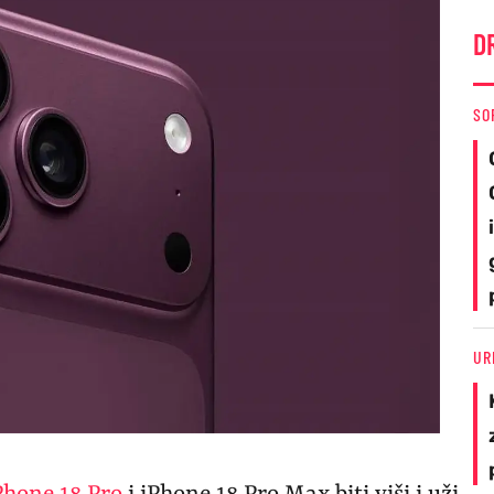
D
SO
UR