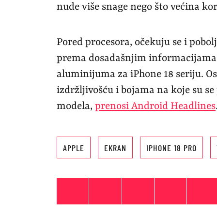
nude više snage nego što većina kor
Pored procesora, očekuju se i pobolj
prema dosadašnjim informacijama, 
aluminijuma za iPhone 18 seriju. O
izdržljivošću i bojama na koje su se 
modela,
prenosi Android Headlines
APPLE
EKRAN
IPHONE 18 PRO