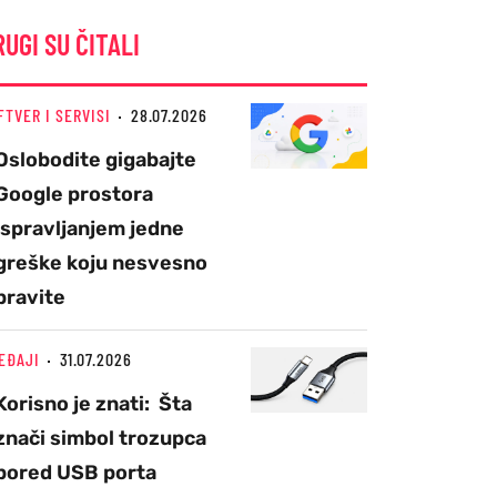
RUGI SU ČITALI
FTVER I SERVISI
28.07.2026
Oslobodite gigabajte
Google prostora
ispravljanjem jedne
greške koju nesvesno
pravite
EĐAJI
31.07.2026
Korisno je znati: Šta
znači simbol trozupca
pored USB porta