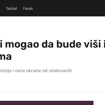
Testovi
Forum
i mogao da bude viši 
ama
nzije i veće ekrane od očekivanih