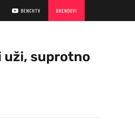
BENCHTV
BRENDOVI
i uži, suprotno