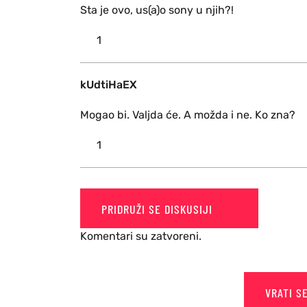
Sta je ovo, us(a)o sony u njih?!
1
kUdtiHaEX
Mogao bi. Valjda će. A možda i ne. Ko zna?
1
PRIDRUŽI SE DISKUSIJI
Komentari su zatvoreni.
VRATI S