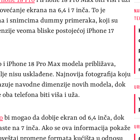
Phone 18 Pro
i iPhone 18 Pro Max biti viši i uži
većanje ekrana na 6,4 i 7 inča. To je
NA
TE
ma i snimcima dummy primeraka, koji su
enzije veoma bliske postojećoj iPhone 17
o i iPhone 18 Pro Max modela približava,
lje nisu usklađene. Najnovija fotografija koju
kazuje navodne dimenzije novih modela, dok
UR
oba telefona biti viša i uža.
o
bi mogao da dobije ekran od 6,4 inča, dok
UR
ste na 7 inča. Ako se ova informacija pokaže
agoveštaj promene formata kućišta u odnosu