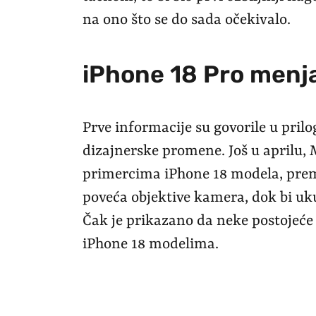
na ono što se do sada očekivalo.
iPhone 18 Pro menj
Prve informacije su govorile u prilo
dizajnerske promene. Još u aprilu,
primercima iPhone 18 modela, pre
poveća objektive kamera, dok bi uku
Čak je prikazano da neke postojeć
iPhone 18 modelima.