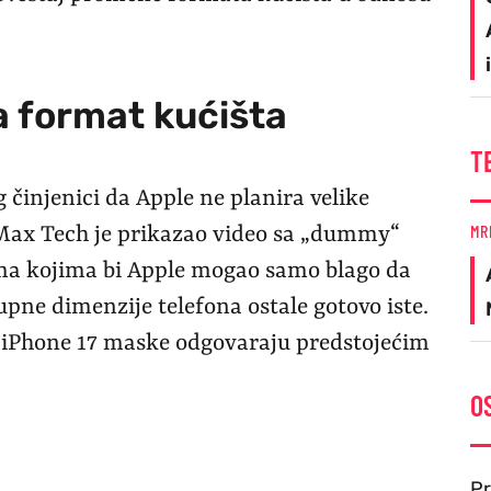
a format kućišta
T
g činjenici da Apple ne planira velike
MR
 Max Tech je prikazao video sa „dummy“
ma kojima bi Apple mogao samo blago da
pne dimenzije telefona ostale gotovo iste.
e iPhone 17 maske odgovaraju predstojećim
O
Pr