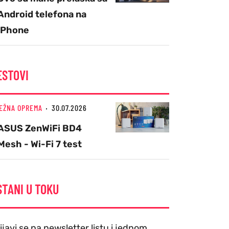
Android telefona na
iPhone
ESTOVI
EŽNA OPREMA
30.07.2026
ASUS ZenWiFi BD4
Mesh - Wi-Fi 7 test
STANI U TOKU
ijavi se na newsletter listu i jednom