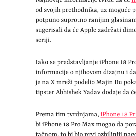
Najnovije informacije tvrde da će
i
od svojih prethodnika, uz moguće po
potpuno suprotno ranijim glasina
sugerisali da će Apple zadržati dim
seriji.
Iako se predstavljanje iPhone 18 Pr
informacije o njihovom dizajnu i da
je na X mreži podelio Majin Bu po
tipster Abhishek Yadav dodaje da će 
Prema tim tvrdnjama,
iPhone 18 Pr
bi iPhone 18 Pro Max mogao da pora
tačnom, to bi bio prvi ozbiljniji n