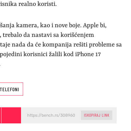
isnika realno koristi.
šanja kamera, kao i nove boje. Apple bi,
trebalo da nastavi sa korišćenjem
staje nada da će kompanija rešiti probleme sa
pojedini korisnici žalili kod iPhone 17
.
TELEFONI
ISKOPIRAJ LINK