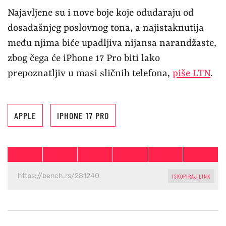
Najavljene su i nove boje koje odudaraju od
dosadašnjeg poslovnog tona, a najistaknutija
među njima biće upadljiva nijansa narandžaste,
zbog čega će iPhone 17 Pro biti lako
prepoznatljiv u masi sličnih telefona,
piše LTN
.
APPLE
IPHONE 17 PRO
ISKOPIRAJ LINK