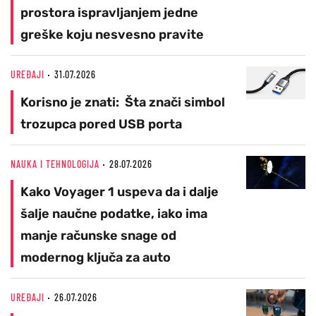
prostora ispravljanjem jedne
greške koju nesvesno pravite
UREĐAJI
31.07.2026
Korisno je znati: Šta znači simbol
trozupca pored USB porta
NAUKA I TEHNOLOGIJA
28.07.2026
Kako Voyager 1 uspeva da i dalje
šalje naučne podatke, iako ima
manje računske snage od
modernog ključa za auto
UREĐAJI
26.07.2026