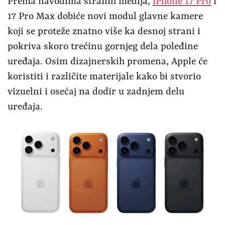
Prema navodima stranih medija,
iPhone 17 Pro
i
17 Pro Max dobiće novi modul glavne kamere
koji se proteže znatno više ka desnoj strani i
pokriva skoro trećinu gornjeg dela poleđine
uređaja. Osim dizajnerskih promena, Apple će
koristiti i različite materijale kako bi stvorio
vizuelni i osećaj na dodir u zadnjem delu
uređaja.