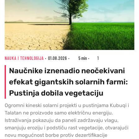
NAUKA I TEHNOLOGIJA
01.08.2026
5 min
1
Naučnike iznenadio neočekivani
efekat gigantskih solarnih farmi:
Pustinja dobila vegetaciju
Ogromni kineski solarni projekti u pustinjama Kubuqi i
Talatan ne proizvode samo električnu energiju.
Istraživanja pokazuju da paneli zadržavaju vlagu,
smanjuju eroziju i podstiču rast vegetacije, otvarajući
novu mogućnost borbe protiv dezertifikacije