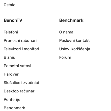
Ostalo
BenchTV
Benchmark
Telefoni
O nama
Prenosni računari
Poslovni kontakt
Televizori i monitori
Uslovi korišćenja
Biznis
Forum
Pametni satovi
Hardver
Slušalice i zvučnici
Desktop računari
Periferije
Benchmark