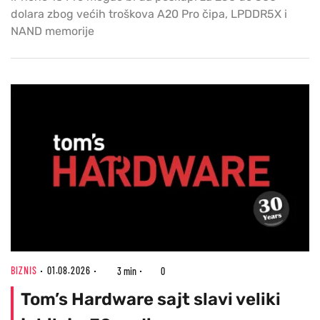
dolara zbog većih troškova A20 Pro čipa, LPDDR5X i
NAND memorije
BIZNIS
01.08.2026
3 min
0
Tom’s Hardware sajt slavi veliki