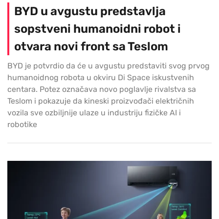
BYD u avgustu predstavlja
sopstveni humanoidni robot i
otvara novi front sa Teslom
BYD je potvrdio da će u avgustu predstaviti svog prvog
humanoidnog robota u okviru Di Space iskustvenih
centara. Potez označava novo poglavlje rivalstva sa
Teslom i pokazuje da kineski proizvođači električnih
vozila sve ozbiljnije ulaze u industriju fizičke AI i
robotike