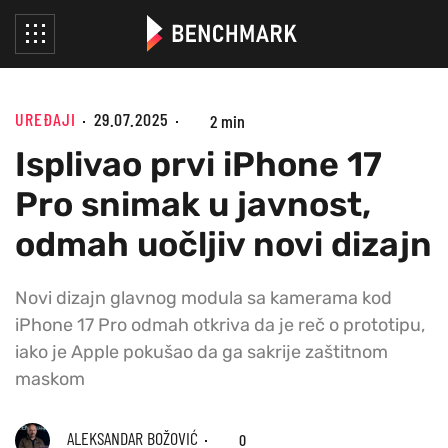
UREĐAJI
29.07.2025
2 min
Isplivao prvi iPhone 17
Pro snimak u javnost,
odmah uočljiv novi dizajn
Novi dizajn glavnog modula sa kamerama kod
iPhone 17 Pro odmah otkriva da je reč o prototipu,
iako je Apple pokušao da ga sakrije zaštitnom
maskom
ALEKSANDAR BOŽOVIĆ
0