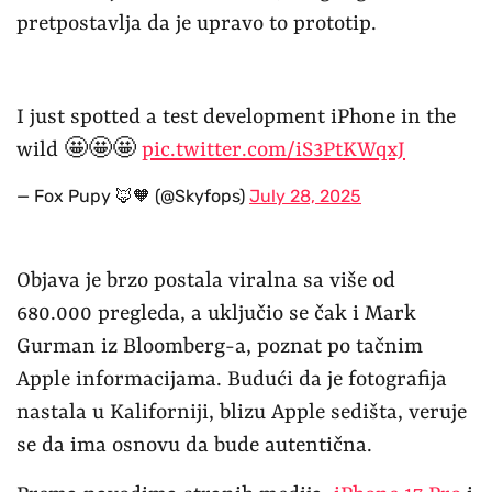
pretpostavlja da je upravo to prototip.
I just spotted a test development iPhone in the
wild 🤩🤩🤩
pic.twitter.com/iS3PtKWqxJ
— Fox Pupy 🦊🧡 (@Skyfops)
July 28, 2025
Objava je brzo postala viralna sa više od
680.000 pregleda, a uključio se čak i Mark
Gurman iz Bloomberg-a, poznat po tačnim
Apple informacijama. Budući da je fotografija
nastala u Kaliforniji, blizu Apple sedišta, veruje
se da ima osnovu da bude autentična.