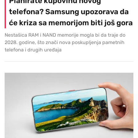
Planirate kupovinu novog
telefona? Samsung upozorava da
će kriza sa memorijom biti još gora
Nestašica RAM i NAND memorije mogla bi da traje do
2028. godine, što znači nova poskupljenja pametnih
telefona i drugih uređaja