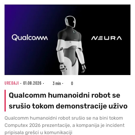
UREĐAJI
01.08.2026
3 min
0
Qualcomm humanoidni robot se
srušio tokom demonstracije uživo
Qualcomm humanoidni robot srušio se na bini tokom
Computex 2026 prezentacije, a kompanija je incident
pripisala grešci u komunikaciji