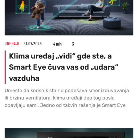
UREĐAJI
31.07.2026
4 min
3
Klima uređaj „vidi“ gde ste, a
Smart Eye čuva vas od „udara“
vazduha
Umesto da korisnik stalno podešava smer izduvavanja
ili brzinu ventilatora, klima uređaji deo tog posla
obavljaju sami. Jedno od takvih rešenja je Smart Eye