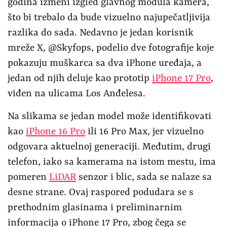
godina izmeni izgled glavnog modula kamera,
što bi trebalo da bude vizuelno najupečatljivija
razlika do sada. Nedavno je jedan korisnik
mreže X, @Skyfops, podelio dve fotografije koje
pokazuju muškarca sa dva iPhone uređaja, a
jedan od njih deluje kao prototip
iPhone 17 Pro
,
viđen na ulicama Los Anđelesa.
Na slikama se jedan model može identifikovati
kao
iPhone 16 Pro
ili 16 Pro Max, jer vizuelno
odgovara aktuelnoj generaciji. Međutim, drugi
telefon, iako sa kamerama na istom mestu, ima
pomeren
LiDAR
senzor i blic, sada se nalaze sa
desne strane. Ovaj raspored podudara se s
prethodnim glasinama i preliminarnim
informacija o iPhone 17 Pro, zbog čega se