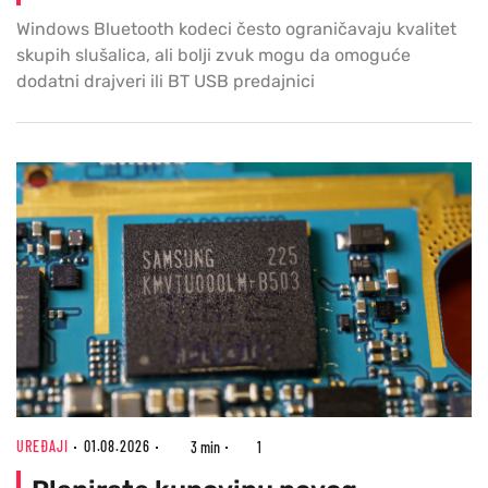
Windows Bluetooth kodeci često ograničavaju kvalitet
skupih slušalica, ali bolji zvuk mogu da omoguće
dodatni drajveri ili BT USB predajnici
UREĐAJI
01.08.2026
3 min
1