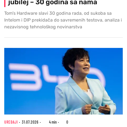
jubilej – 30 godina sa nama
Tom’s Hardware slavi 30 godina rada, od sukoba sa
Intelom i DIP prekidača do savremenih testova, analiza i
nezavisnog tehnološkog novinarstva
UREĐAJI
31.07.2026
4 min
0