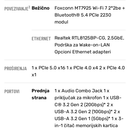
3
POVEZIVANJE
Bežično
Foxconn MT7925 Wi-Fi 7 2*2be +
Bluetooth® 5.4 PCIe 2230
modul
ETHERNET
Realtek RTL8125BP-CG, 2.5GbE,
Podrška za Wake-on-LAN
Opcioni Ethernet adapteri
PROŠIRENJA
1 x PCIe 5.0 x16 1 x PCIe 4.0 x4 2 x PCIe 4.0
x1
PORTOVI
Prednja
1 x Audio Combo Jack 1 x
strana
priključak za mikrofon 1 x USB-
C® 3.2 Gen 2 (20Gbps)* 2 x
USB-A 3.2 Gen 2 (10Gbps)* 2 x
USB-A 3.2 Gen 1 (5Gbps)* 1 x 3-
in-1 čitač memorijskih kartica