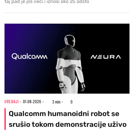
taj pad je još veći i iznosi oko 25 odsto
UREĐAJI
01.08.2026
3 min
0
Qualcomm humanoidni robot se
srušio tokom demonstracije uživo