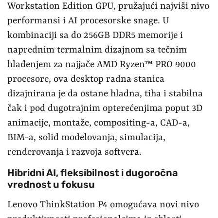
Workstation Edition GPU, pružajući najviši nivo
performansi i AI procesorske snage. U
kombinaciji sa do 256GB DDR5 memorije i
naprednim termalnim dizajnom sa tečnim
hlađenjem za najjače AMD Ryzen™ PRO 9000
procesore, ova desktop radna stanica
dizajnirana je da ostane hladna, tiha i stabilna
čak i pod dugotrajnim opterećenjima poput 3D
animacije, montaže, compositing-a, CAD-a,
BIM-a, solid modelovanja, simulacija,
renderovanja i razvoja softvera.
Hibridni AI, fleksibilnost i dugoročna
vrednost u fokusu
Lenovo ThinkStation P4 omogućava novi nivo