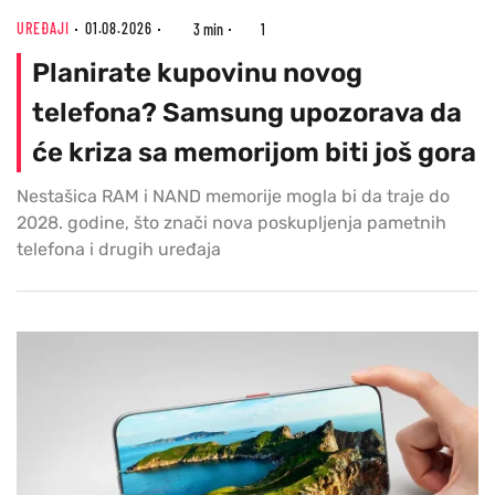
UREĐAJI
01.08.2026
3 min
1
Planirate kupovinu novog
telefona? Samsung upozorava da
će kriza sa memorijom biti još gora
Nestašica RAM i NAND memorije mogla bi da traje do
2028. godine, što znači nova poskupljenja pametnih
telefona i drugih uređaja