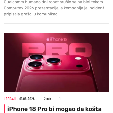
Qualcomm humanoidni robot srušio se na bini tokom
Computex 2026 prezentacije, a kompanija je incident
pripisala grešci u komunikaciji
UREĐAJI
01.08.2026
2 min
1
iPhone 18 Pro bi mogao da košta