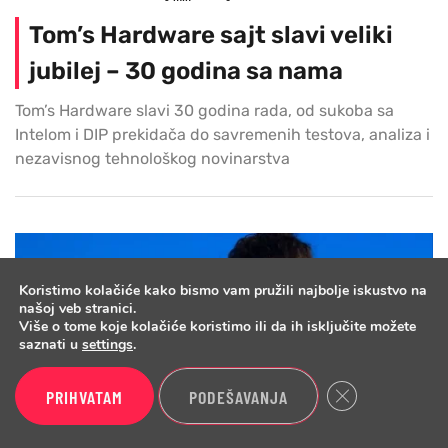
Tom’s Hardware sajt slavi veliki
jubilej – 30 godina sa nama
Tom’s Hardware slavi 30 godina rada, od sukoba sa
Intelom i DIP prekidača do savremenih testova, analiza i
nezavisnog tehnološkog novinarstva
Koristimo kolačiće kako bismo vam pružili najbolje iskustvo na
našoj veb stranici.
Više o tome koje kolačiće koristimo ili da ih isključite možete
saznati u
settings
.
Close GDPR Cook
PRIHVATAM
PODEŠAVANJA