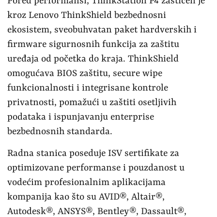
Pored performansi, ThinkStation P4 zaštićen je
kroz Lenovo ThinkShield bezbednosni
ekosistem, sveobuhvatan paket hardverskih i
firmware sigurnosnih funkcija za zaštitu
uređaja od početka do kraja. ThinkShield
omogućava BIOS zaštitu, secure wipe
funkcionalnosti i integrisane kontrole
privatnosti, pomažući u zaštiti osetljivih
podataka i ispunjavanju enterprise
bezbednosnih standarda.
Radna stanica poseduje ISV sertifikate za
optimizovane performanse i pouzdanost u
vodećim profesionalnim aplikacijama
kompanija kao što su AVID®, Altair®,
Autodesk®, ANSYS®, Bentley®, Dassault®,