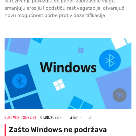
Istraživanja pokazuju da paneli zadržavaju vlagu,
smanjuju eroziju i podstiču rast vegetacije, otvarajući
novu mogućnost borbe protiv dezertifikacije
SOFTVER I SERVISI
01.08.2026
3 min
0
Zašto Windows ne podržava