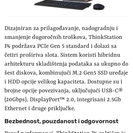
Dizajniran za prilagođavanje, nadogradnju i
smanjenje dugoročnih troškova, ThinkStation
P4 podržava PCIe Gen 5 standard i dolazi sa
četiri proširiva slota. Sistem koristi hibridnu
arhitekturu skladištenja podataka sa ukupno do
šest diskova, kombinujući M.2 Gen5 SSD uređaje
i HDD opcije velikog kapaciteta. Dostupne su i
brojne opcije povezivanja, uključujući USB-C®
(20Gbps), DisplayPort™ 2.0, integrisani 2.5Gb
Ethernet i druge priključke.
Bezbednost, pouzdanost i odgovornost