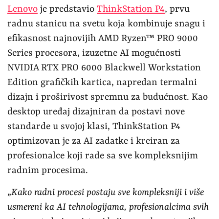
Lenovo
je predstavio
ThinkStation P4
, prvu
radnu stanicu na svetu koja kombinuje snagu i
efikasnost najnovijih AMD Ryzen™ PRO 9000
Series procesora, izuzetne AI mogućnosti
NVIDIA RTX PRO 6000 Blackwell Workstation
Edition grafičkih kartica, napredan termalni
dizajn i proširivost spremnu za budućnost. Kao
desktop uređaj dizajniran da postavi nove
standarde u svojoj klasi, ThinkStation P4
optimizovan je za AI zadatke i kreiran za
profesionalce koji rade sa sve kompleksnijim
radnim procesima.
„
Kako radni procesi postaju sve kompleksniji i više
usmereni ka AI tehnologijama, profesionalcima svih