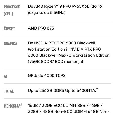
PROCESOR
Do AMD Ryzen™ 9 PRO 9965X3D (do 16
jezgara, do 5.5GHz)
(CPU)
ČIPSET
AMD PRO 675
GRAFIKA
Do NVIDIA RTX PRO 6000 Blackwell
Workstation Edition ili NVIDIA RTX PRO
6000 Blackwell Max-Q Workstation Edition
(96GB GDDR7 ECC memorija)
AI
GPU: do 4000 TOPS
7
TOTAL
Up to 256GB DDR5 Up to 6400MT/s
2
MEMORIJA
16GB / 32GB ECC UDIMM 8GB / 16GB /
32GB / 48GB Non-ECC UDIMM 64GB Non-