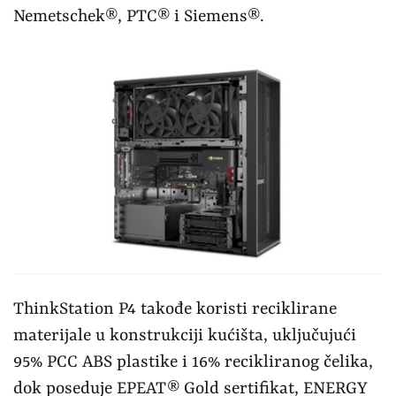
Nemetschek®, PTC® i Siemens®.
ThinkStation P4 takođe koristi reciklirane
materijale u konstrukciji kućišta, uključujući
95% PCC ABS plastike i 16% recikliranog čelika,
dok poseduje EPEAT® Gold sertifikat, ENERGY