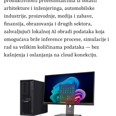
produktivnosti profesionalcima iz oblasti
arhitekture i inženjeringa, automobilske
industrije, proizvodnje, medija i zabave,
finansija, obrazovanja i drugih sektora,
zahvaljujući lokalnoj AI obradi podataka koja
omogućava brže inference procese, simulacije i
rad sa velikim količinama podataka — bez
kašnjenja i oslanjanja na cloud konekciju.