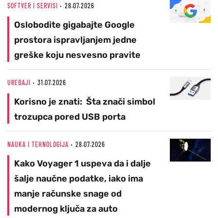
SOFTVER I SERVISI
28.07.2026
Oslobodite gigabajte Google
prostora ispravljanjem jedne
greške koju nesvesno pravite
UREĐAJI
31.07.2026
Korisno je znati: Šta znači simbol
trozupca pored USB porta
NAUKA I TEHNOLOGIJA
28.07.2026
Kako Voyager 1 uspeva da i dalje
šalje naučne podatke, iako ima
manje računske snage od
modernog ključa za auto