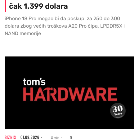
čak 1.399 dolara
iPhone 18 Pro mogao bi da poskupi za 250 do 300
dolara zbog većih troškova A20 Pro čipa, LPDDR5X i
NAND memorije
BIZNIS
01.08.2026
3 min
0