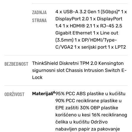
ZADNJA
4 x USB-A 3.2 Gen 1 (5Gbps)* 1 x
DisplayPort 2.0 1 x DisplayPort
STRANA
1.4 1 x HDMI® 2.1 1 x RJ-45 2.5
Gigabit Ethernet 1 x Line out
(3.5mm) 1 x DP/HDMI/Type-
C/VGA2 1 x serijski port 1 x LPT2
BEZBEDNOST
ThinkShield Diskretni TPM 2.0 Kensington
sigurnosni slot Chassis Intrusion Switch E-
Lock
6
ODRŽIVOST
Materijali
95% PCC ABS plastike u kućištu
90% PCC reciklirane plastike u
EPE zaštiti 30% OBP plastike
korišćeno u kesi 16% recikliranog
čelika u kućištu Održivo
nabavljen papir za pakovanje