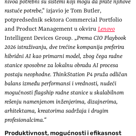
nivoa potrebni su sistemi koji mogu da prate njihove
rastuće potrebe
,“ izjavio je Tom Butler,
potpredsednik sektora Commercial Portfolio
and Product Management u okviru
Lenovo
Intelligent Devices Group. „
Prema CIO Playbook
2026 istraživanju, dve trećine kompanija preferira
hibridni AI kao primarni model, zbog čega radne
stanice sposobne za lokalnu obradu AI procesa
postaju neophodne. ThinkStation P4 pruža odličan
balans između performansi i vrednosti, nudeći
mogućnosti flagship radne stanice u skalabilnom
rešenju namenjenom inženjerima, dizajnerima,
arhitektama, kreatorima sadržaja i drugim
profesionalcima.“
Produktivnost, mogućnosti i efikasnost