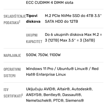
ECC CUDIMM 4 DIMM slota
SKLADIŠTENJE
Tipovi
M.2 PCIe NVMe SSD do 4TB 3.5″
diskova
SATA HDD do 12TB
2
PODATAKA
UKUPNI
Do 6 ukupnih diskova Max M.2 =
3 (12TB) Max 3.5″ = 3 (36TB)
KAPACITET
NAPAJANJE
500W, 750W, 1100W
OPERATIVNI
Windows 11 Pro / Ubuntu® Linux® / Red
Hat® Enterprise Linux
SISTEMI
ISV
Uključuju AVID®, Altair®, Autodesk®,
ANSYS®, Bentley®, Dassault®,
5
SERTIFIKATI
Nemetschek®, PTC®, Siemens®