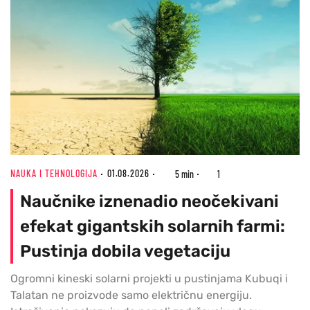
NAUKA I TEHNOLOGIJA
01.08.2026
5 min
1
Naučnike iznenadio neočekivani
efekat gigantskih solarnih farmi:
Pustinja dobila vegetaciju
Ogromni kineski solarni projekti u pustinjama Kubuqi i
Talatan ne proizvode samo električnu energiju.