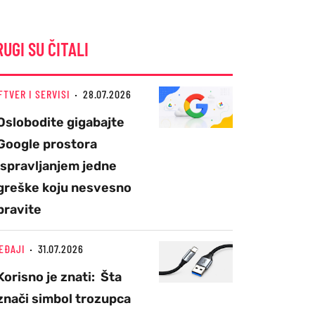
RUGI SU ČITALI
FTVER I SERVISI
28.07.2026
Oslobodite gigabajte
Google prostora
ispravljanjem jedne
greške koju nesvesno
pravite
EĐAJI
31.07.2026
Korisno je znati: Šta
znači simbol trozupca