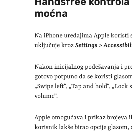
Handsfree kontrola 
moćna
Na iPhone uređajima Apple koristi 
uključuje kroz
Settings > Accessibil
Nakon inicijalnog podešavanja i p
gotovo potpuno da se koristi glaso
„Swipe left“, „Tap and hold“, „Lock 
volume“.
Apple omogućava i prikaz brojeva i
korisnik lakše birao opcije glasom,