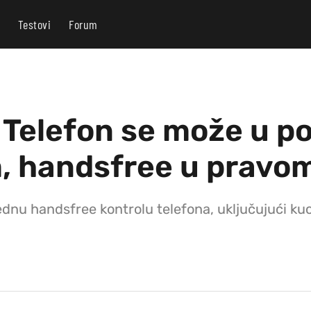
Testovi
Forum
: Telefon se može u p
m, handsfree u pravo
dnu handsfree kontrolu telefona, uključujući kuca