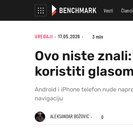
Vesti
Članci
UREĐAJI
17.05.2026
3 min
Ovo niste znali
koristiti glaso
Android i iPhone telefon nude napre
navigaciju
ALEKSANDAR BOŽOVIĆ
0