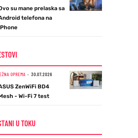
Ovo su mane prelaska sa
Android telefona na
iPhone
ESTOVI
EŽNA OPREMA
30.07.2026
ASUS ZenWiFi BD4
Mesh - Wi-Fi 7 test
STANI U TOKU