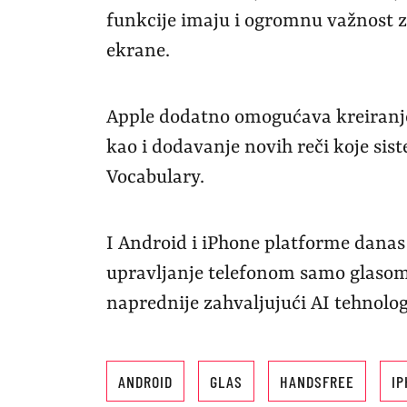
funkcije imaju i ogromnu važnost z
ekrane.
Apple dodatno omogućava kreiranj
kao i dodavanje novih reči koje sis
Vocabulary.
I Android i iPhone platforme dan
upravljanje telefonom samo glasom
naprednije zahvaljujući AI tehnolog
ANDROID
GLAS
HANDSFREE
I