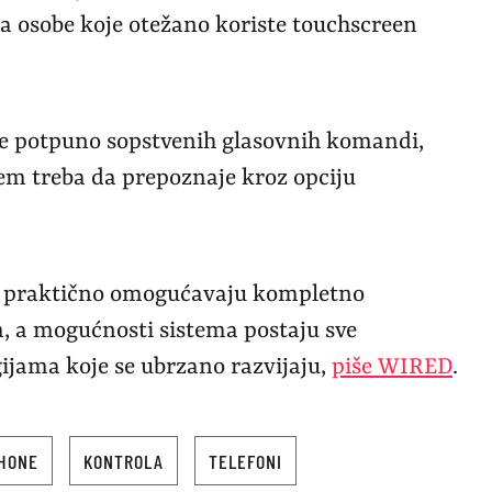
a osobe koje otežano koriste touchscreen
e potpuno sopstvenih glasovnih komandi,
tem treba da prepoznaje kroz opciju
as praktično omogućavaju kompletno
, a mogućnosti sistema postaju sve
ijama koje se ubrzano razvijaju,
piše WIRED
.
PHONE
KONTROLA
TELEFONI