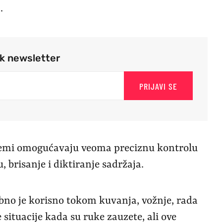
.
rk newsletter
PRIJAVI SE
istemi omogućavaju veoma preciznu kontrolu
, brisanje i diktiranje sadržaja.
bno je korisno tokom kuvanja, vožnje, rada
e situacije kada su ruke zauzete, ali ove