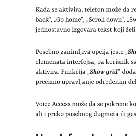
Kada se aktivira, telefon može da 
back“, „Go home“, „Scroll down“, „Sw
jednostavno izgovara tekst koji želi
Posebno zanimljiva opcija jeste „
Sh
elemenata interfejsa, pa korisnik s
aktivira. Funkcija „
Show grid
“ doda
precizno upravljanje određenim del
Voice Access može da se pokrene 
ali i preko posebnog dugmeta ili ge