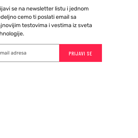
ijavi se na newsletter listu i jednom
deljno cemo ti poslati email sa
jnovijim testovima i vestima iz sveta
hnologije.
PRIJAVI SE