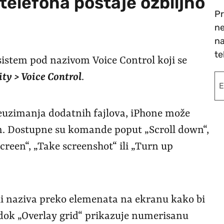
telefona postaje ozbiljno
Pr
ne
na
te
sistem pod nazivom Voice Control koji se
ity > Voice Control
.
reuzimanja dodatnih fajlova, iPhone može
m. Dostupne su komande poput „Scroll down“,
screen“, „Take screenshot“ ili „Turn up
li naziva preko elemenata na ekranu kako bi
 dok „Overlay grid“ prikazuje numerisanu