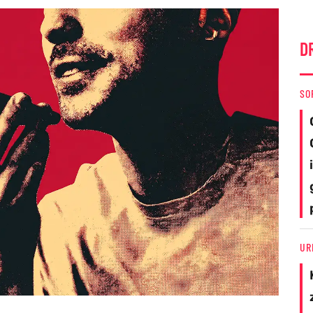
D
SO
UR