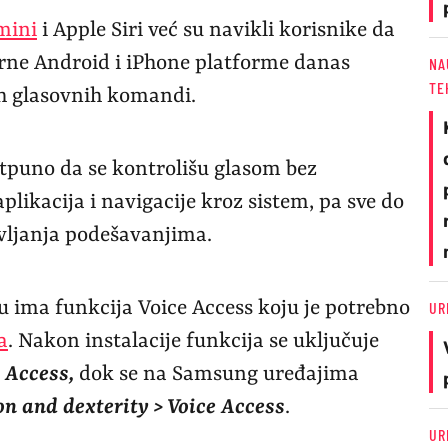
mini
i Apple Siri već su navikli korisnike da
rne Android i iPhone platforme danas
NA
TE
h glasovnih komandi.
tpuno da se kontrolišu glasom bez
likacija i navigacije kroz sistem, pa sve do
vljanja podešavanjima.
 ima funkcija Voice Access koju je potrebno
UR
a
. Nakon instalacije funkcija se uključuje
e Access,
dok se na Samsung uređajima
ion and dexterity > Voice Access
.
UR