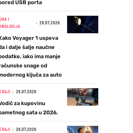
pored USB porta
UKA I
28.07.2026
HNOLOGIJA
Kako Voyager 1 uspeva
da i dalje šalje naučne
podatke, iako ima manje
računske snage od
modernog ključa za auto
EĐAJI
26.07.2026
Vodič za kupovinu
pametnog sata u 2026.
EĐAJI
26.07.2026