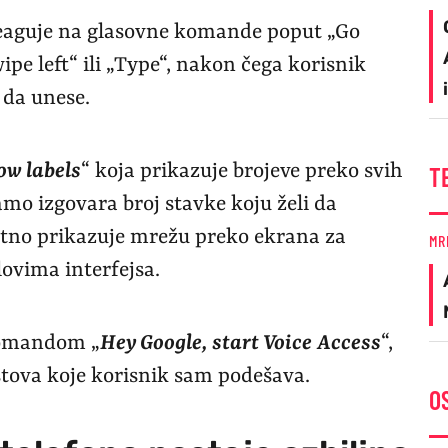
reaguje na glasovne komande poput „Go
ipe left“ ili „Type“, nakon čega korisnik
 da unese.
ow labels
“ koja prikazuje brojeve preko svih
T
amo izgovara broj stavke koju želi da
tno prikazuje mrežu preko ekrana za
MR
ovima interfejsa.
komandom „
Hey Google, start Voice Access
“,
stova koje korisnik sam podešava.
O