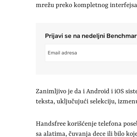
mrežu preko kompletnog interfejsa
Prijavi se na nedeljni Benchma
Zanimljivo je da i Android i iOS s
teksta, uključujući selekciju, izmenu
Handsfree korišćenje telefona pose
sa alatima, čuvanja dece ili bilo koj