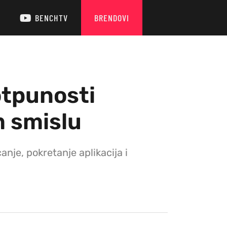
BENCHTV
BRENDOVI
otpunosti
m smislu
nje, pokretanje aplikacija i