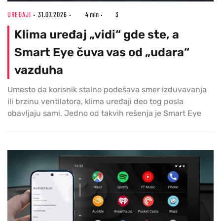
UREĐAJI
31.07.2026
4 min
3
Klima uređaj „vidi“ gde ste, a
Smart Eye čuva vas od „udara“
vazduha
Umesto da korisnik stalno podešava smer izduvavanja
ili brzinu ventilatora, klima uređaji deo tog posla
obavljaju sami. Jedno od takvih rešenja je Smart Eye