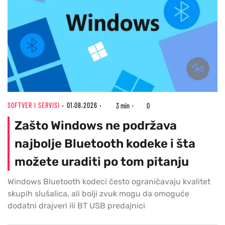
SOFTVER I SERVISI
01.08.2026
3 min
0
Zašto Windows ne podržava
najbolje Bluetooth kodeke i šta
možete uraditi po tom pitanju
Windows Bluetooth kodeci često ograničavaju kvalitet
skupih slušalica, ali bolji zvuk mogu da omoguće
dodatni drajveri ili BT USB predajnici