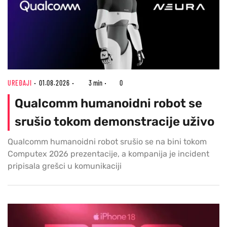
UREĐAJI
01.08.2026
3 min
0
Qualcomm humanoidni robot se
srušio tokom demonstracije uživo
Qualcomm humanoidni robot srušio se na bini tokom
Computex 2026 prezentacije, a kompanija je incident
pripisala grešci u komunikaciji