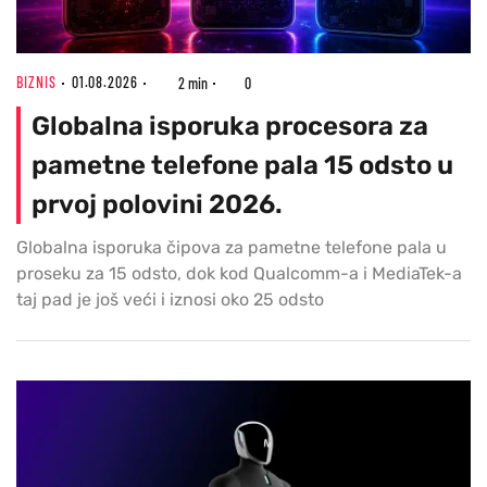
BIZNIS
01.08.2026
2 min
0
Globalna isporuka procesora za
pametne telefone pala 15 odsto u
prvoj polovini 2026.
Globalna isporuka čipova za pametne telefone pala u
proseku za 15 odsto, dok kod Qualcomm-a i MediaTek-a
taj pad je još veći i iznosi oko 25 odsto