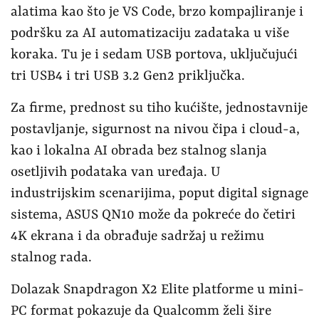
alatima kao što je VS Code, brzo kompajliranje i
podršku za AI automatizaciju zadataka u više
koraka. Tu je i sedam USB portova, uključujući
tri USB4 i tri USB 3.2 Gen2 priključka.
Za firme, prednost su tiho kućište, jednostavnije
postavljanje, sigurnost na nivou čipa i cloud-a,
kao i lokalna AI obrada bez stalnog slanja
osetljivih podataka van uređaja. U
industrijskim scenarijima, poput digital signage
sistema, ASUS QN10 može da pokreće do četiri
4K ekrana i da obrađuje sadržaj u režimu
stalnog rada.
Dolazak Snapdragon X2 Elite platforme u mini-
PC format pokazuje da Qualcomm želi šire