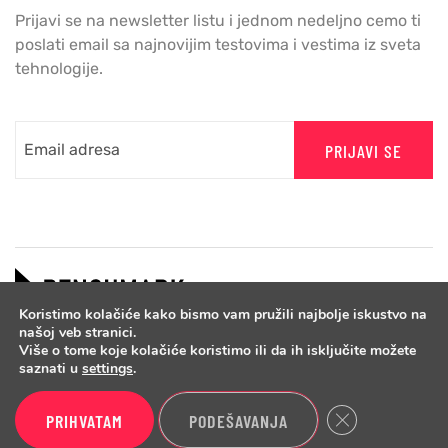
Prijavi se na newsletter listu i jednom nedeljno cemo ti
poslati email sa najnovijim testovima i vestima iz sveta
tehnologije.
PRIJAVI SE
Koristimo kolačiće kako bismo vam pružili najbolje iskustvo na
našoj veb stranici.
Više o tome koje kolačiće koristimo ili da ih isključite možete
saznati u
settings
.
Close GDPR Cook
PRIHVATAM
PODEŠAVANJA
Copyright © 2026 Benchmark.