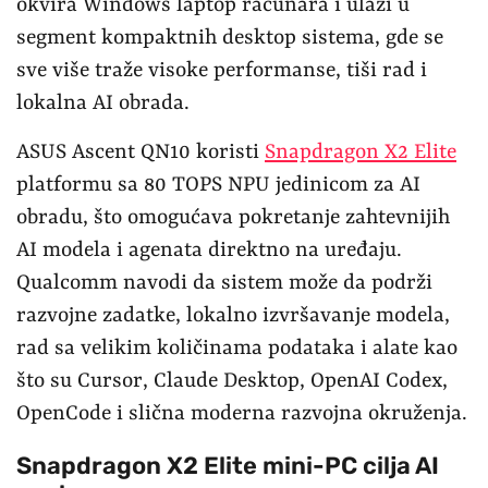
okvira Windows laptop računara i ulazi u
segment kompaktnih desktop sistema, gde se
sve više traže visoke performanse, tiši rad i
lokalna AI obrada.
ASUS Ascent QN10 koristi
Snapdragon X2 Elite
platformu sa 80 TOPS NPU jedinicom za AI
obradu, što omogućava pokretanje zahtevnijih
AI modela i agenata direktno na uređaju.
Qualcomm navodi da sistem može da podrži
razvojne zadatke, lokalno izvršavanje modela,
rad sa velikim količinama podataka i alate kao
što su Cursor, Claude Desktop, OpenAI Codex,
OpenCode i slična moderna razvojna okruženja.
Snapdragon X2 Elite mini-PC cilja AI