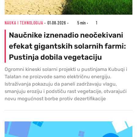
NAUKA I TEHNOLOGIJA
01.08.2026
5 min
1
Naučnike iznenadio neočekivani
efekat gigantskih solarnih farmi:
Pustinja dobila vegetaciju
Ogromni kineski solarni projekti u pustinjama Kubuqi i
Talatan ne proizvode samo električnu energiju.
Istraživanja pokazuju da paneli zadržavaju vlagu,
smanjuju eroziju i podstiču rast vegetacije, otvarajući
novu mogućnost borbe protiv dezertifikacije