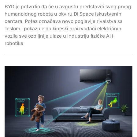
BYD je potvrdio da će u avgustu predstaviti svog prvog
humanoidnog robota u okviru Di Space iskustvenih
centara. Potez označava novo poglavlje rivalstva sa
Teslom i pokazuje da kineski proizvođači električnih
vozila sve ozbiljnije ulaze u industriju fizičke AI i
robotike