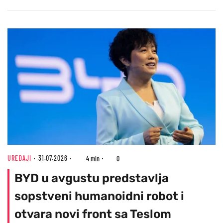
UREĐAJI
31.07.2026
4 min
0
BYD u avgustu predstavlja
sopstveni humanoidni robot i
otvara novi front sa Teslom