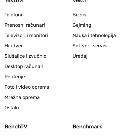
Testovi
Vesti
Telefoni
Biznis
Prenosni računari
Gejming
Televizori i monitori
Nauka i tehnologija
Hardver
Softver i servisi
Slušalice i zvučnici
Uređaji
Desktop računari
Periferije
Foto i video oprema
Mrežna oprema
Ostalo
BenchTV
Benchmark