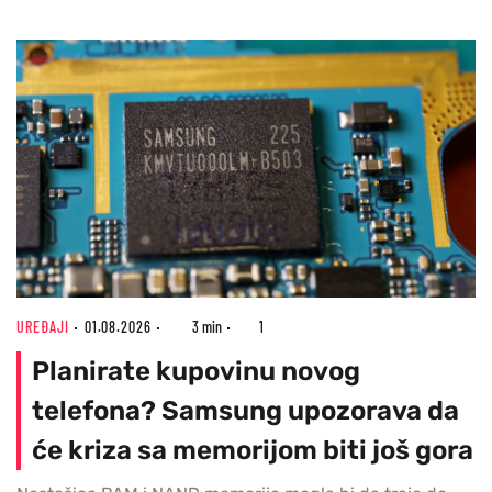
UREĐAJI
01.08.2026
3 min
1
Planirate kupovinu novog
telefona? Samsung upozorava da
će kriza sa memorijom biti još gora