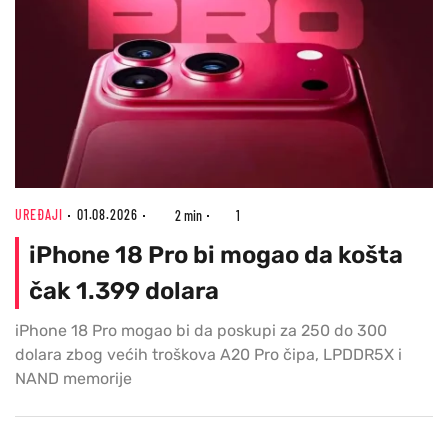
UREĐAJI
01.08.2026
2 min
1
iPhone 18 Pro bi mogao da košta
čak 1.399 dolara
iPhone 18 Pro mogao bi da poskupi za 250 do 300
dolara zbog većih troškova A20 Pro čipa, LPDDR5X i
NAND memorije