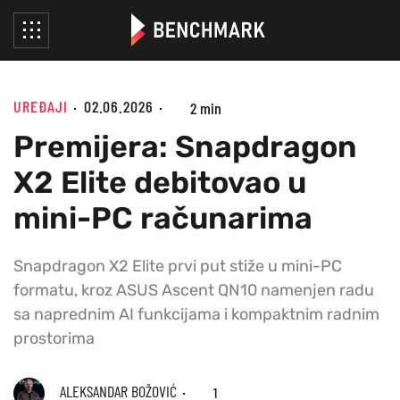
UREĐAJI
02.06.2026
2 min
Premijera: Snapdragon
X2 Elite debitovao u
mini-PC računarima
Snapdragon X2 Elite prvi put stiže u mini-PC
formatu, kroz ASUS Ascent QN10 namenjen radu
sa naprednim AI funkcijama i kompaktnim radnim
prostorima
ALEKSANDAR BOŽOVIĆ
1