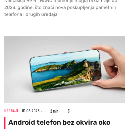
Nestašica RAM i NAND memorije mogla bi da traje do
2028. godine, što znači nova poskupljenja pametnih
telefona i drugih uređaja
UREĐAJI
01.08.2026
2 min
3
Android telefon bez okvira oko