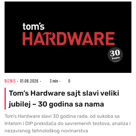
BIZNIS
01.08.2026
3 min
0
Tom’s Hardware sajt slavi veliki
jubilej – 30 godina sa nama
Tom’s Hardware slavi 30 godina rada, od sukoba sa
Intelom i DIP prekidača do savremenih testova, analiza i
nezavisnog tehnološkog novinarstva