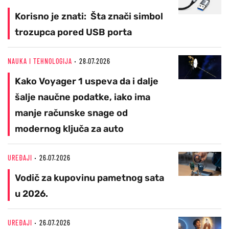
Korisno je znati: Šta znači simbol
trozupca pored USB porta
NAUKA I TEHNOLOGIJA
28.07.2026
Kako Voyager 1 uspeva da i dalje
šalje naučne podatke, iako ima
manje računske snage od
modernog ključa za auto
UREĐAJI
26.07.2026
Vodič za kupovinu pametnog sata
u 2026.
UREĐAJI
26.07.2026