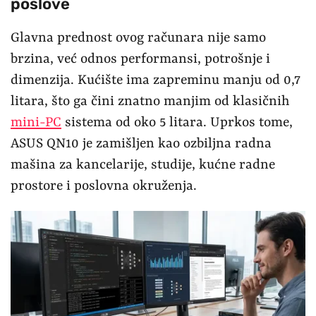
poslove
Glavna prednost ovog računara nije samo
brzina, već odnos performansi, potrošnje i
dimenzija. Kućište ima zapreminu manju od 0,7
litara, što ga čini znatno manjim od klasičnih
mini-PC
sistema od oko 5 litara. Uprkos tome,
ASUS QN10 je zamišljen kao ozbiljna radna
mašina za kancelarije, studije, kućne radne
prostore i poslovna okruženja.