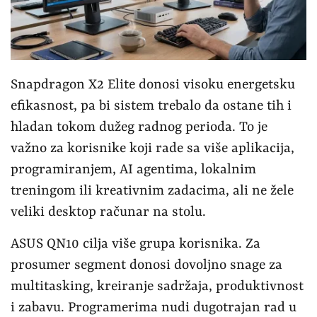
Snapdragon X2 Elite donosi visoku energetsku
efikasnost, pa bi sistem trebalo da ostane tih i
hladan tokom dužeg radnog perioda. To je
važno za korisnike koji rade sa više aplikacija,
programiranjem, AI agentima, lokalnim
treningom ili kreativnim zadacima, ali ne žele
veliki desktop računar na stolu.
ASUS QN10 cilja više grupa korisnika. Za
prosumer segment donosi dovoljno snage za
multitasking, kreiranje sadržaja, produktivnost
i zabavu. Programerima nudi dugotrajan rad u