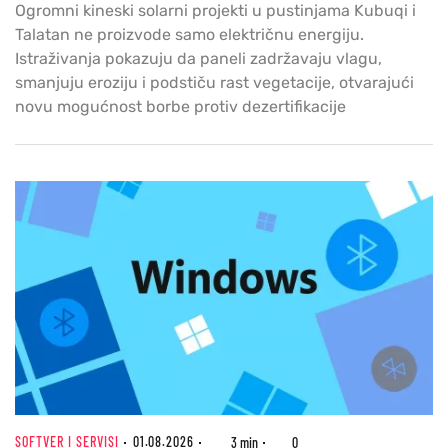
Ogromni kineski solarni projekti u pustinjama Kubuqi i
Talatan ne proizvode samo električnu energiju.
Istraživanja pokazuju da paneli zadržavaju vlagu,
smanjuju eroziju i podstiču rast vegetacije, otvarajući
novu mogućnost borbe protiv dezertifikacije
SOFTVER I SERVISI
01.08.2026
3 min
0