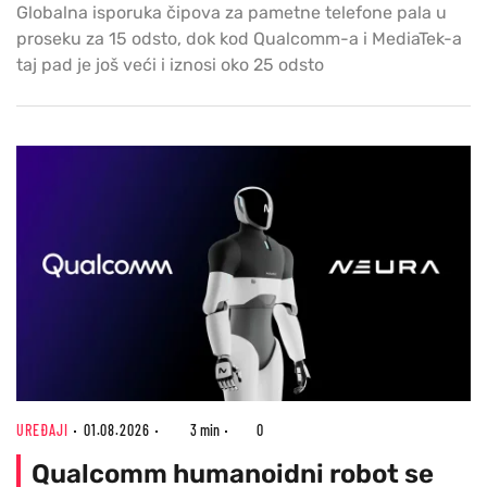
Globalna isporuka čipova za pametne telefone pala u
proseku za 15 odsto, dok kod Qualcomm-a i MediaTek-a
taj pad je još veći i iznosi oko 25 odsto
UREĐAJI
01.08.2026
3 min
0
Qualcomm humanoidni robot se