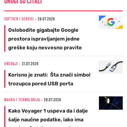
DRUGI SU ČITALI
SOFTVER I SERVISI
28.07.2026
Oslobodite gigabajte Google
prostora ispravljanjem jedne
greške koju nesvesno pravite
UREĐAJI
31.07.2026
Korisno je znati: Šta znači simbol
trozupca pored USB porta
NAUKA I TEHNOLOGIJA
28.07.2026
Kako Voyager 1 uspeva da i dalje
šalje naučne podatke, iako ima