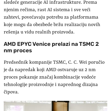
sledeće generacije AI infrastrukture. Prema
njenim rečima, rast AI sistema i sve veći
zahtevi, povećavaju potrebu za platformama
koje mogu da obezbede bržu realizaciju novih
rešenja u vidu realnih proizvoda.
AMD EPYC Venice prelazi na TSMC 2
nm proces
Predsednik kompanije TSMC, C. C. Wei poručio
je da napredak koji AMD ostvaruje uz 2 nm
proces pokazuje značaj kombinacije vodeće
tehnologije proizvodnje i naprednog dizajna
čipova.