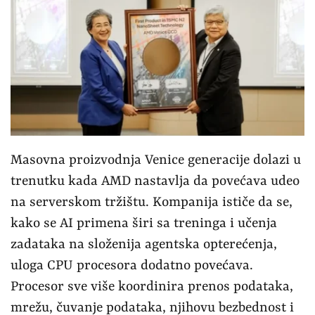
Masovna proizvodnja Venice generacije dolazi u
trenutku kada AMD nastavlja da povećava udeo
na serverskom tržištu. Kompanija ističe da se,
kako se AI primena širi sa treninga i učenja
zadataka na složenija agentska opterećenja,
uloga CPU procesora dodatno povećava.
Procesor sve više koordinira prenos podataka,
mrežu, čuvanje podataka, njihovu bezbednost i