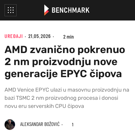
UREĐAJI
21.05.2026
2 min
AMD zvanično pokrenuo
2 nm proizvodnju nove
generacije EPYC čipova
AMD Venice EPYC ulazi u masovnu proizvodnju na
bazi TSMC 2 nm proizvodnog procesa i donosi
novu eru serverskih CPU čipova
ALEKSANDAR BOŽOVIĆ
1