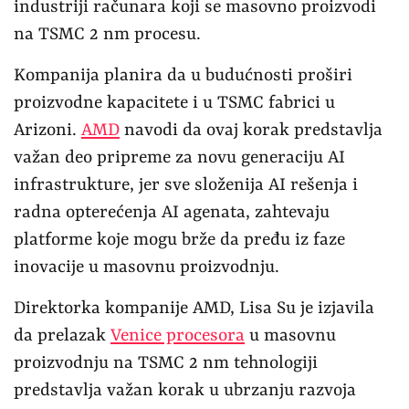
industriji računara koji se masovno proizvodi
na TSMC 2 nm procesu.
Kompanija planira da u budućnosti proširi
proizvodne kapacitete i u TSMC fabrici u
Arizoni.
AMD
navodi da ovaj korak predstavlja
važan deo pripreme za novu generaciju AI
infrastrukture, jer sve složenija AI rešenja i
radna opterećenja AI agenata, zahtevaju
platforme koje mogu brže da pređu iz faze
inovacije u masovnu proizvodnju.
Direktorka kompanije AMD, Lisa Su je izjavila
da prelazak
Venice procesora
u masovnu
proizvodnju na TSMC 2 nm tehnologiji
predstavlja važan korak u ubrzanju razvoja