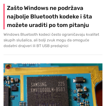
Zašto Windows ne podržava
najbolje Bluetooth kodeke i šta
možete uraditi po tom pitanju
Windows Bluetooth kodeci često ograničavaju kvalitet
skupih slušalica, ali bolji zvuk mogu da omoguće
dodatni drajveri ili BT USB predajnici