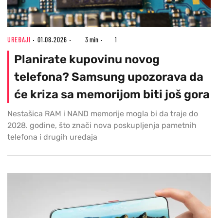
UREĐAJI
01.08.2026
3 min
1
Planirate kupovinu novog
telefona? Samsung upozorava da
će kriza sa memorijom biti još gora
Nestašica RAM i NAND memorije mogla bi da traje do
2028. godine, što znači nova poskupljenja pametnih
telefona i drugih uređaja