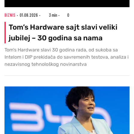
BIZNIS
01.08.2026
3 min
0
Tom’s Hardware sajt slavi veliki
jubilej – 30 godina sa nama
Tom’s Hardware slavi 30 godina rada, od sukoba sa
Intelom i DIP prekidača do savremenih testova, analiza i
nezavisnog tehnološkog novinarstva