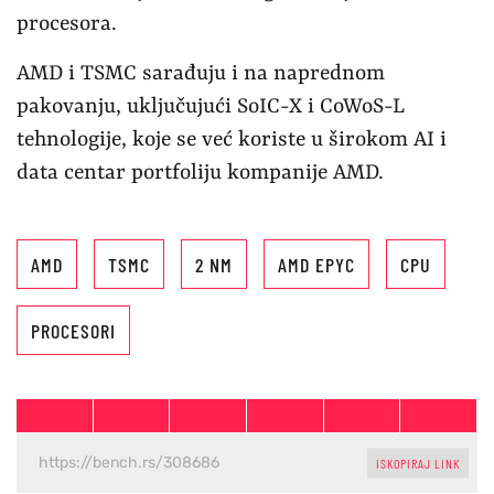
procesora.
AMD i TSMC sarađuju i na naprednom
pakovanju, uključujući SoIC-X i CoWoS-L
tehnologije, koje se već koriste u širokom AI i
data centar portfoliju kompanije AMD.
AMD
TSMC
2 NM
AMD EPYC
CPU
PROCESORI
ISKOPIRAJ LINK