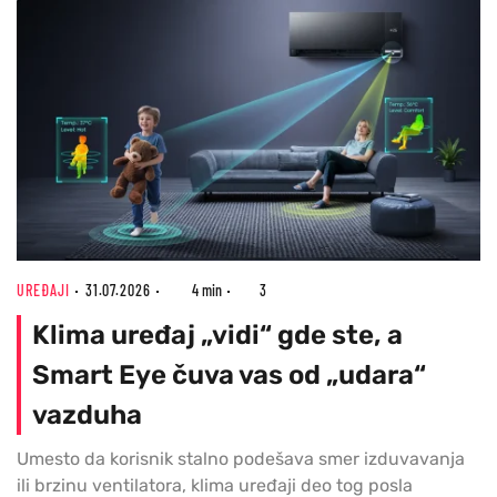
UREĐAJI
31.07.2026
4 min
3
Klima uređaj „vidi“ gde ste, a
Smart Eye čuva vas od „udara“
vazduha
Umesto da korisnik stalno podešava smer izduvavanja
ili brzinu ventilatora, klima uređaji deo tog posla