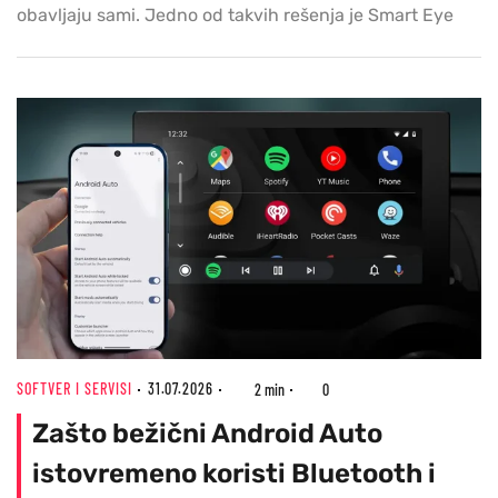
obavljaju sami. Jedno od takvih rešenja je Smart Eye
SOFTVER I SERVISI
31.07.2026
2 min
0
Zašto bežični Android Auto
istovremeno koristi Bluetooth i