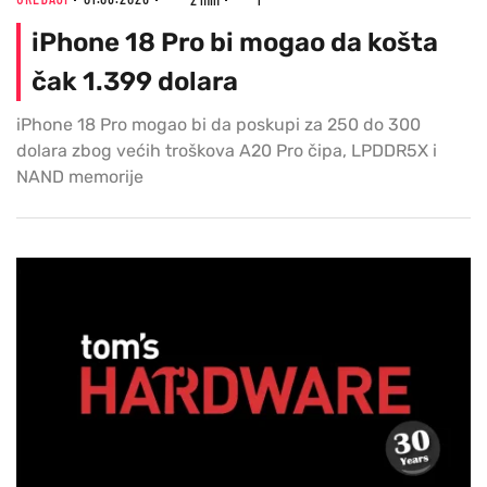
iPhone 18 Pro bi mogao da košta
čak 1.399 dolara
iPhone 18 Pro mogao bi da poskupi za 250 do 300
dolara zbog većih troškova A20 Pro čipa, LPDDR5X i
NAND memorije