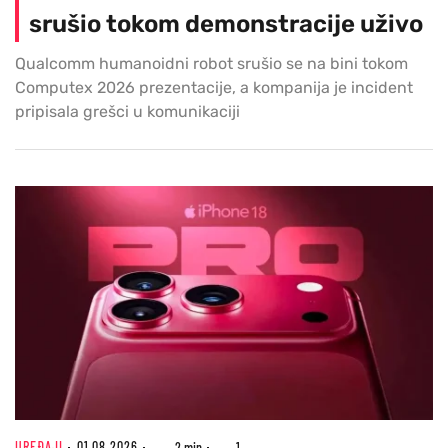
srušio tokom demonstracije uživo
Qualcomm humanoidni robot srušio se na bini tokom
Computex 2026 prezentacije, a kompanija je incident
pripisala grešci u komunikaciji
UREĐAJI
01.08.2026
2 min
1