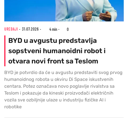
UREĐAJI
31.07.2026
4 min
0
BYD u avgustu predstavlja
sopstveni humanoidni robot i
otvara novi front sa Teslom
BYD je potvrdio da će u avgustu predstaviti svog prvog
humanoidnog robota u okviru Di Space iskustvenih
centara. Potez označava novo poglavlje rivalstva sa
Teslom i pokazuje da kineski proizvođači električnih
vozila sve ozbiljnije ulaze u industriju fizičke AI i
robotike