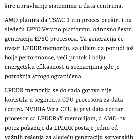
šire upravljanje sistemima u data centrima.
AMD planira da TSMC 2 nm proces proširi i na
sledeću EPYC Verano platformu, odnosno šestu
generaciju EPYC procesora. Ta generacija će
uvesti LPDDR memoriju, sa ciljem da ponudi još
bolje performanse, veći protok i bolju
energetsku efikasnost u scenarijima gde je
potrošnja strogo ograničena.
LPDDR memorija se do sada gotovo nije
koristila u segmentu CPU procesora za data
centre. NVIDIA Vera CPU je prvi data centar
procesor sa LPDDR5X memorijom, a AMD-ov
potez pokazuje da LPDDR postaje jedno od
važnih rešenja za sledeću generaciju serverskih