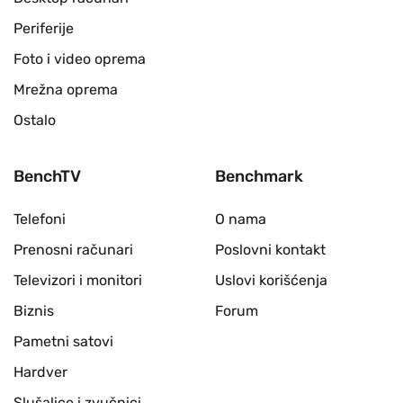
Periferije
Foto i video oprema
Mrežna oprema
Ostalo
BenchTV
Benchmark
Telefoni
O nama
Prenosni računari
Poslovni kontakt
Televizori i monitori
Uslovi korišćenja
Biznis
Forum
Pametni satovi
Hardver
Slušalice i zvučnici