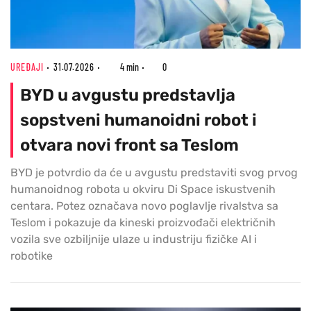
UREĐAJI
31.07.2026
4 min
0
BYD u avgustu predstavlja
sopstveni humanoidni robot i
otvara novi front sa Teslom
BYD je potvrdio da će u avgustu predstaviti svog prvog
humanoidnog robota u okviru Di Space iskustvenih
centara. Potez označava novo poglavlje rivalstva sa
Teslom i pokazuje da kineski proizvođači električnih
vozila sve ozbiljnije ulaze u industriju fizičke AI i
robotike