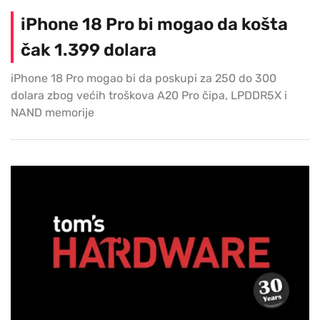
iPhone 18 Pro bi mogao da košta
čak 1.399 dolara
iPhone 18 Pro mogao bi da poskupi za 250 do 300
dolara zbog većih troškova A20 Pro čipa, LPDDR5X i
NAND memorije