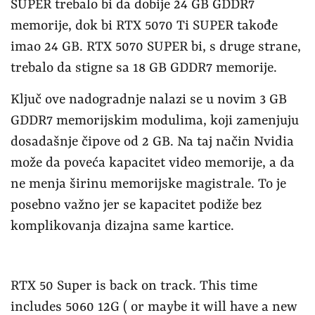
SUPER trebalo bi da dobije 24 GB GDDR7
memorije, dok bi RTX 5070 Ti SUPER takođe
imao 24 GB. RTX 5070 SUPER bi, s druge strane,
trebalo da stigne sa 18 GB GDDR7 memorije.
Ključ ove nadogradnje nalazi se u novim 3 GB
GDDR7 memorijskim modulima, koji zamenjuju
dosadašnje čipove od 2 GB. Na taj način Nvidia
može da poveća kapacitet video memorije, a da
ne menja širinu memorijske magistrale. To je
posebno važno jer se kapacitet podiže bez
komplikovanja dizajna same kartice.
RTX 50 Super is back on track. This time
includes 5060 12G ( or maybe it will have a new