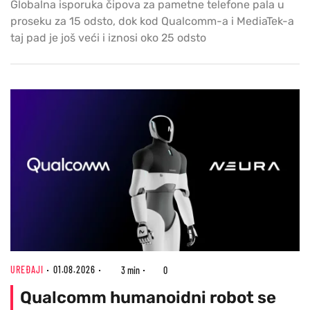
Globalna isporuka čipova za pametne telefone pala u
proseku za 15 odsto, dok kod Qualcomm-a i MediaTek-a
taj pad je još veći i iznosi oko 25 odsto
UREĐAJI
01.08.2026
3 min
0
Qualcomm humanoidni robot se