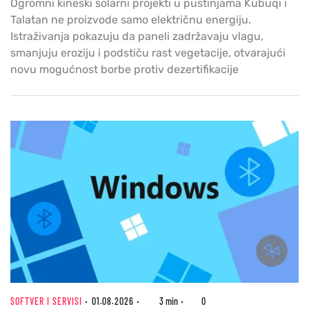
Ogromni kineski solarni projekti u pustinjama Kubuqi i
Talatan ne proizvode samo električnu energiju.
Istraživanja pokazuju da paneli zadržavaju vlagu,
smanjuju eroziju i podstiču rast vegetacije, otvarajući
novu mogućnost borbe protiv dezertifikacije
SOFTVER I SERVISI
01.08.2026
3 min
0