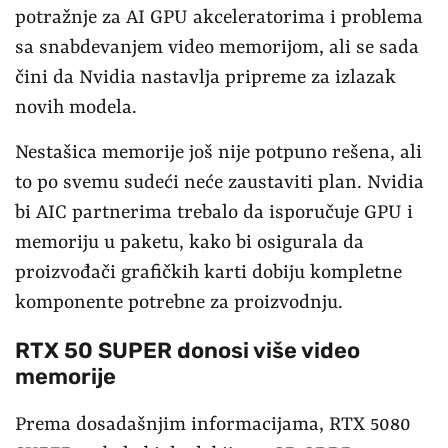
potražnje za AI GPU akceleratorima i problema
sa snabdevanjem video memorijom, ali se sada
čini da Nvidia nastavlja pripreme za izlazak
novih modela.
Nestašica memorije još nije potpuno rešena, ali
to po svemu sudeći neće zaustaviti plan. Nvidia
bi AIC partnerima trebalo da isporučuje GPU i
memoriju u paketu, kako bi osigurala da
proizvođači grafičkih karti dobiju kompletne
komponente potrebne za proizvodnju.
RTX 50 SUPER donosi više video
memorije
Prema dosadašnjim informacijama, RTX 5080