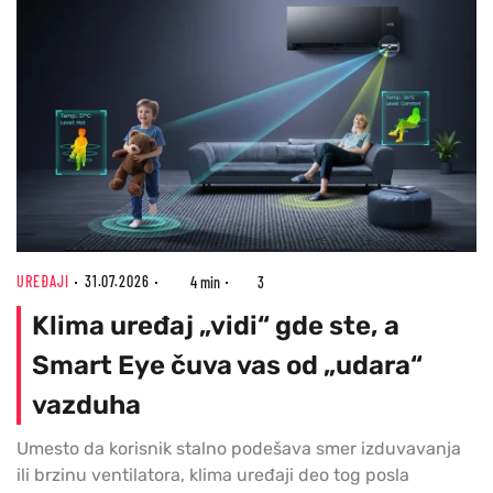
UREĐAJI
31.07.2026
4 min
3
Klima uređaj „vidi“ gde ste, a
Smart Eye čuva vas od „udara“
vazduha
Umesto da korisnik stalno podešava smer izduvavanja
ili brzinu ventilatora, klima uređaji deo tog posla