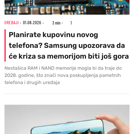
UREĐAJI
01.08.2026
3 min
1
Planirate kupovinu novog
telefona? Samsung upozorava da
će kriza sa memorijom biti još gora
Nestašica RAM i NAND memorije mogla bi da traje do
2028. godine, što znači nova poskupljenja pametnih
telefona i drugih uređaja