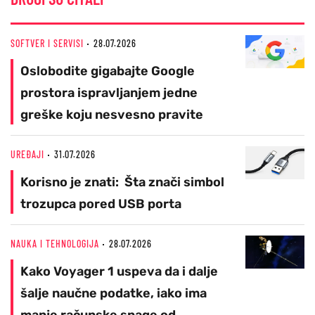
SOFTVER I SERVISI
28.07.2026
Oslobodite gigabajte Google
prostora ispravljanjem jedne
greške koju nesvesno pravite
UREĐAJI
31.07.2026
Korisno je znati: Šta znači simbol
trozupca pored USB porta
NAUKA I TEHNOLOGIJA
28.07.2026
Kako Voyager 1 uspeva da i dalje
šalje naučne podatke, iako ima
manje računske snage od