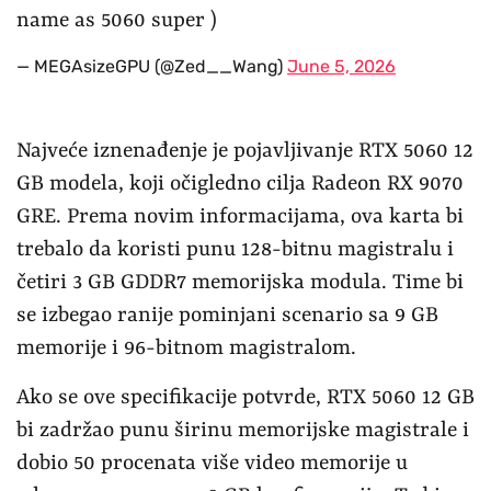
name as 5060 super )
— MEGAsizeGPU (@Zed__Wang)
June 5, 2026
Najveće iznenađenje je pojavljivanje RTX 5060 12
GB modela, koji očigledno cilja Radeon RX 9070
GRE. Prema novim informacijama, ova karta bi
trebalo da koristi punu 128-bitnu magistralu i
četiri 3 GB GDDR7 memorijska modula. Time bi
se izbegao ranije pominjani scenario sa 9 GB
memorije i 96-bitnom magistralom.
Ako se ove specifikacije potvrde, RTX 5060 12 GB
bi zadržao punu širinu memorijske magistrale i
dobio 50 procenata više video memorije u