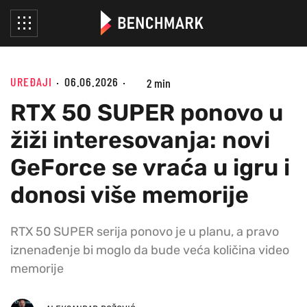
UREĐAJI
06.06.2026
2 min
RTX 50 SUPER ponovo u
žiži interesovanja: novi
GeForce se vraća u igru i
donosi više memorije
RTX 50 SUPER serija ponovo je u planu, a pravo
iznenađenje bi moglo da bude veća količina video
memorije